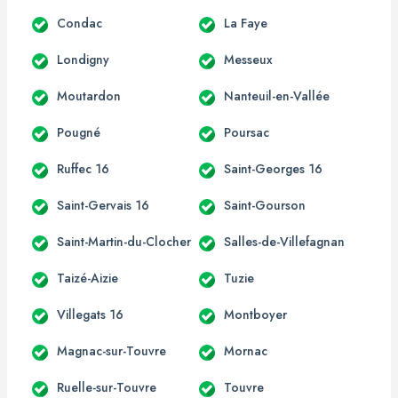
Condac
La Faye
Londigny
Messeux
Moutardon
Nanteuil-en-Vallée
Pougné
Poursac
Ruffec 16
Saint-Georges 16
Saint-Gervais 16
Saint-Gourson
Saint-Martin-du-Clocher
Salles-de-Villefagnan
Taizé-Aizie
Tuzie
Villegats 16
Montboyer
Magnac-sur-Touvre
Mornac
Ruelle-sur-Touvre
Touvre