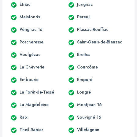
Étriac
Jurignac
Mainfonds
Péreuil
Pérignac 16
Plassac-Rouffiac
Porcheresse
Saint-Genis-de-Blanzac
Voulgézac
Brettes
La Chèvrerie
Courcôme
Embourie
Empuré
La Forêt-de-Tessé
Longré
La Magdeleine
Montjean 16
Raix
Souvigné 16
Theil-Rabier
Villefagnan