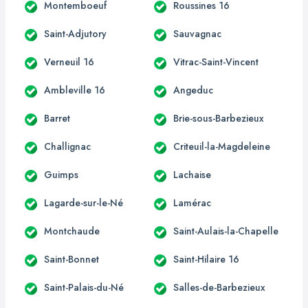
Montemboeuf
Roussines 16
Saint-Adjutory
Sauvagnac
Verneuil 16
Vitrac-Saint-Vincent
Ambleville 16
Angeduc
Barret
Brie-sous-Barbezieux
Challignac
Criteuil-la-Magdeleine
Guimps
Lachaise
Lagarde-sur-le-Né
Lamérac
Montchaude
Saint-Aulais-la-Chapelle
Saint-Bonnet
Saint-Hilaire 16
Saint-Palais-du-Né
Salles-de-Barbezieux