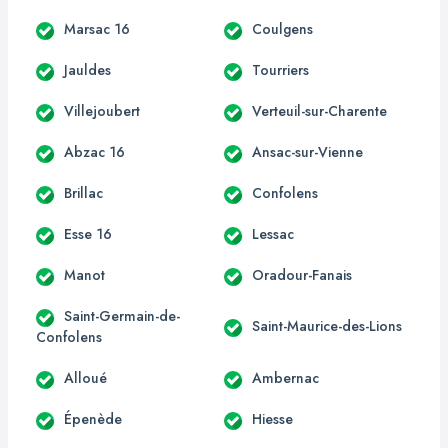
Marsac 16
Coulgens
Jauldes
Tourriers
Villejoubert
Verteuil-sur-Charente
Abzac 16
Ansac-sur-Vienne
Brillac
Confolens
Esse 16
Lessac
Manot
Oradour-Fanais
Saint-Germain-de-
Saint-Maurice-des-Lions
Confolens
Alloué
Ambernac
Épenède
Hiesse