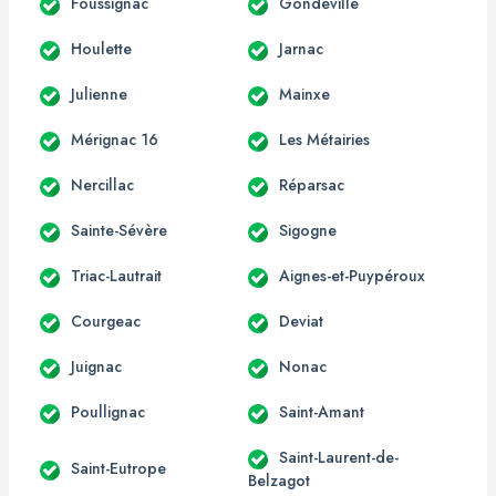
Foussignac
Gondeville
Houlette
Jarnac
Julienne
Mainxe
Mérignac 16
Les Métairies
Nercillac
Réparsac
Sainte-Sévère
Sigogne
Triac-Lautrait
Aignes-et-Puypéroux
Courgeac
Deviat
Juignac
Nonac
Poullignac
Saint-Amant
Saint-Laurent-de-
Saint-Eutrope
Belzagot