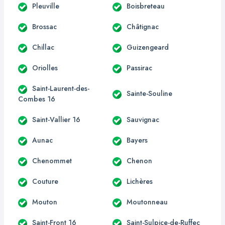
Pleuville
Boisbreteau
Brossac
Châtignac
Chillac
Guizengeard
Oriolles
Passirac
Saint-Laurent-des-
Sainte-Souline
Combes 16
Saint-Vallier 16
Sauvignac
Aunac
Bayers
Chenommet
Chenon
Couture
Lichères
Mouton
Moutonneau
Saint-Front 16
Saint-Sulpice-de-Ruffec