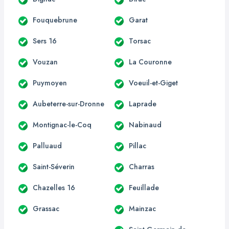
Fouquebrune
Garat
Sers 16
Torsac
Vouzan
La Couronne
Puymoyen
Voeuil-et-Giget
Aubeterre-sur-Dronne
Laprade
Montignac-le-Coq
Nabinaud
Palluaud
Pillac
Saint-Séverin
Charras
Chazelles 16
Feuillade
Grassac
Mainzac