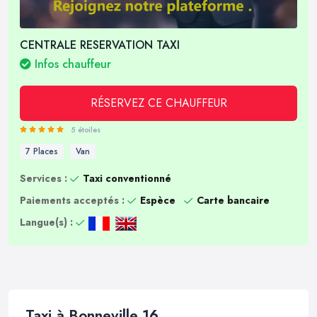
CENTRALE RESERVATION TAXI
Infos chauffeur
RÉSERVEZ CE CHAUFFEUR
5 étoiles
7 Places
Van
Services :
Taxi conventionné
Paiements acceptés :
Espèce
Carte bancaire
Langue(s) :
Taxi à Bonneville 16