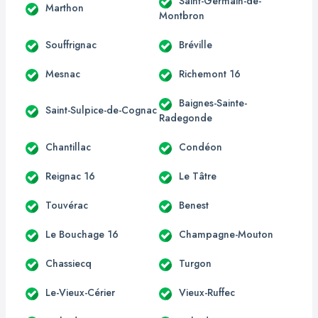
Saint-Germain-de-
Marthon
Montbron
Souffrignac
Bréville
Mesnac
Richemont 16
Baignes-Sainte-
Saint-Sulpice-de-Cognac
Radegonde
Chantillac
Condéon
Reignac 16
Le Tâtre
Touvérac
Benest
Le Bouchage 16
Champagne-Mouton
Chassiecq
Turgon
Le-Vieux-Cérier
Vieux-Ruffec