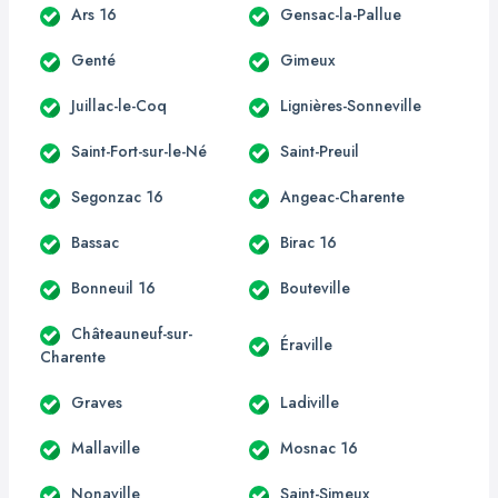
Ars 16
Gensac-la-Pallue
Genté
Gimeux
Juillac-le-Coq
Lignières-Sonneville
Saint-Fort-sur-le-Né
Saint-Preuil
Segonzac 16
Angeac-Charente
Bassac
Birac 16
Bonneuil 16
Bouteville
Châteauneuf-sur-
Éraville
Charente
Graves
Ladiville
Mallaville
Mosnac 16
Nonaville
Saint-Simeux