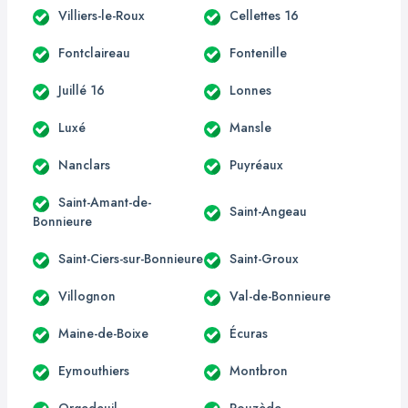
Villiers-le-Roux
Cellettes 16
Fontclaireau
Fontenille
Juillé 16
Lonnes
Luxé
Mansle
Nanclars
Puyréaux
Saint-Amant-de-
Saint-Angeau
Bonnieure
Saint-Ciers-sur-Bonnieure
Saint-Groux
Villognon
Val-de-Bonnieure
Maine-de-Boixe
Écuras
Eymouthiers
Montbron
Orgedeuil
Rouzède