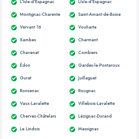
L'Isle-d'Espagnac
LIsle-d'Espagnac
Montignac-Charente
Saint-Amant-de-Boixe
Vervant 16
Vouharte
Xambes
Charmant
Chavenat
Combiers
Édon
Gardes-le-Pontaroux
Gurat
Juillaguet
Ronsenac
Rougnac
Vaux-Lavalette
Villebois-Lavalette
Cherves-Châtelars
Lézignac-Durand
Le Lindois
Massignac