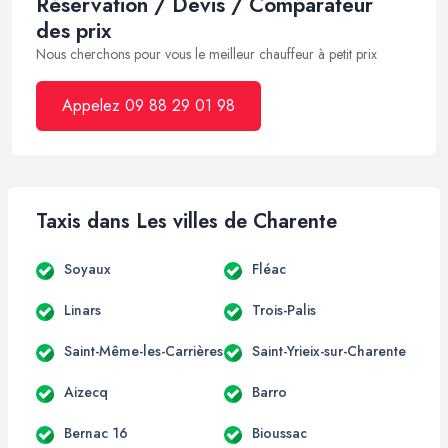
Réservation / Devis / Comparateur
des prix
Nous cherchons pour vous le meilleur chauffeur à petit prix
Appelez 09 88 29 01 98
Taxis dans Les villes de Charente
Soyaux
Fléac
Linars
Trois-Palis
Saint-Même-les-Carrières
Saint-Yrieix-sur-Charente
Aizecq
Barro
Bernac 16
Bioussac