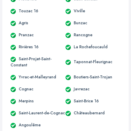
Touzac 16
Viville
Agris
Bunzac
Pranzac
Rancogne
Rivières 16
La Rochefoucauld
Saint-Projet-Saint-
Taponnat-Fleurignac
Constant
Yvrac-et-Malleyrand
Boutiers-Saint-Trojan
Cognac
Javrezac
Merpins
Saint-Brice 16
Saint-Laurent-de-Cognac
Châteaubernard
Angoulême