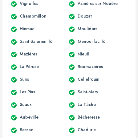
Vignolles
Asnières-sur-Nouère
Champmillon
Douzat
Hiersac
Moulidars
Saint-Saturnin 16
Genouillac 16
Mazières
Nieuil
La Péruse
Roumazières
Suris
Cellefrouin
Les Pins
Saint-Mary
Suaux
La Tâche
Aubeville
Bécheresse
Bessac
Chadurie