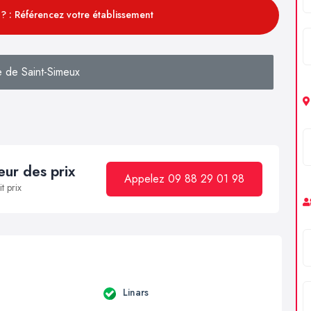
? : Référencez votre établissement
 de Saint-Simeux
ur des prix
Appelez 09 88 29 01 98
t prix
Linars