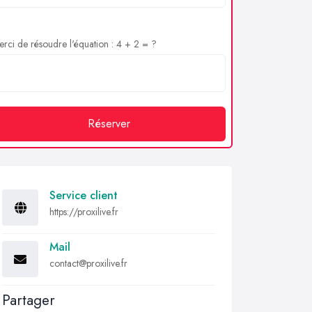
rci de résoudre l'équation : 4 + 2 = ?
Réserver
Service client
https://proxilive.fr
Mail
contact@proxilive.fr
Partager