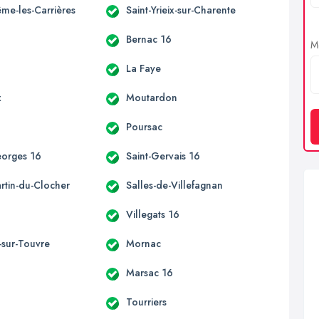
ême-les-Carrières
Saint-Yrieix-sur-Charente
Bernac 16
Me
La Faye
x
Moutardon
Poursac
eorges 16
Saint-Gervais 16
rtin-du-Clocher
Salles-de-Villefagnan
Villegats 16
sur-Touvre
Mornac
Marsac 16
Tourriers