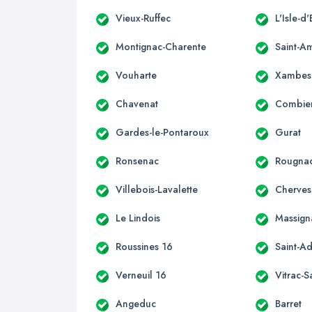
Vieux-Ruffec
L'Isle-d
Montignac-Charente
Saint-A
Vouharte
Xambes
Chavenat
Combie
Gardes-le-Pontaroux
Gurat
Ronsenac
Rougna
Villebois-Lavalette
Cherves
Le Lindois
Massign
Roussines 16
Saint-Ad
Verneuil 16
Vitrac-S
Angeduc
Barret