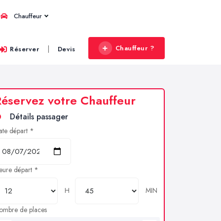
Chauffeur
Chauffeur ?
|
Réserver
Devis
éservez votre Chauffeur
Détails passager
ate départ *
eure départ *
H
MIN
ombre de places