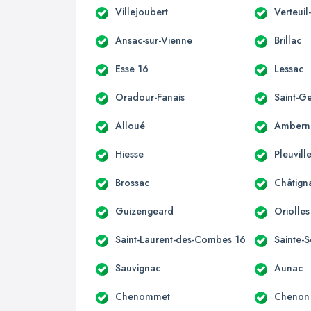
Villejoubert
Verteuil
Ansac-sur-Vienne
Brillac
Esse 16
Lessac
Oradour-Fanais
Saint-G
Alloué
Ambern
Hiesse
Pleuvill
Brossac
Châtign
Guizengeard
Oriolles
Saint-Laurent-des-Combes 16
Sainte-S
Sauvignac
Aunac
Chenommet
Chenon