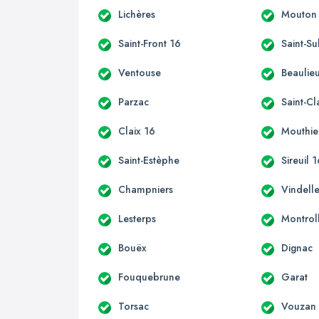
Lichères
Mouton
Saint-Front 16
Saint-Su
Ventouse
Beaulie
Parzac
Saint-C
Claix 16
Mouthie
Saint-Estèphe
Sireuil 
Champniers
Vindell
Lesterps
Montrol
Bouëx
Dignac
Fouquebrune
Garat
Torsac
Vouzan