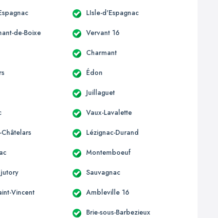
'Espagnac
LIsle-d'Espagnac
mant-de-Boixe
Vervant 16
Charmant
rs
Édon
Juillaguet
c
Vaux-Lavalette
-Châtelars
Lézignac-Durand
ac
Montemboeuf
jutory
Sauvagnac
aint-Vincent
Ambleville 16
Brie-sous-Barbezieux