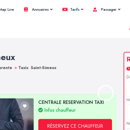
ap Live
Annuaires
Tarifs
Passager
meux
R
harente
>
Taxis Saint-Simeux
D
H
CENTRALE RESERVATION TAXI
Infos chauffeur
N
RÉSERVEZ CE CHAUFFEUR