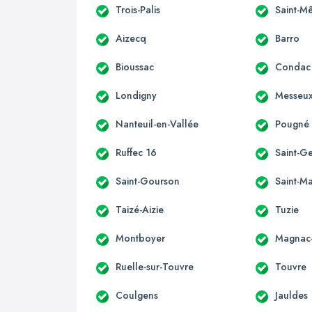
Trois-Palis
Saint-M
Aizecq
Barro
Bioussac
Condac
Londigny
Messeu
Nanteuil-en-Vallée
Pougné
Ruffec 16
Saint-G
Saint-Gourson
Saint-Ma
Taizé-Aizie
Tuzie
Montboyer
Magnac-
Ruelle-sur-Touvre
Touvre
Coulgens
Jauldes