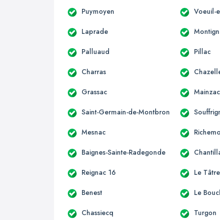
Puymoyen
Voeuil-e
Laprade
Montign
Palluaud
Pillac
Charras
Chazell
Grassac
Mainza
Saint-Germain-de-Montbron
Souffrig
Mesnac
Richemo
Baignes-Sainte-Radegonde
Chantill
Reignac 16
Le Tâtr
Benest
Le Bouc
Chassiecq
Turgon