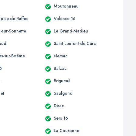
Moutonneau
lpice-de-Ruffec
Valence 16
u-sur-Sonnette
Le Grand-Madieu
laud
Saint-Laurent-de-Céris
rs-sur-Boëme
Nersac
16
Balzac
e
Brigueuil
let
Saulgond
Dirac
Sers 16
La Couronne