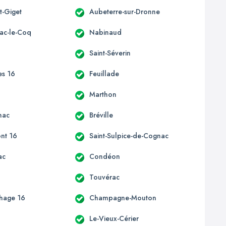
t-Giget
Aubeterre-sur-Dronne
ac-le-Coq
Nabinaud
Saint-Séverin
es 16
Feuillade
c
Marthon
nac
Bréville
nt 16
Saint-Sulpice-de-Cognac
ac
Condéon
e
Touvérac
hage 16
Champagne-Mouton
Le-Vieux-Cérier