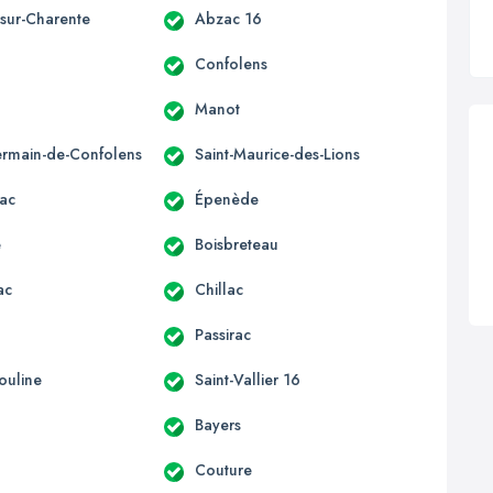
-sur-Charente
Abzac 16
Confolens
Manot
ermain-de-Confolens
Saint-Maurice-des-Lions
ac
Épenède
e
Boisbreteau
ac
Chillac
Passirac
ouline
Saint-Vallier 16
Bayers
Couture