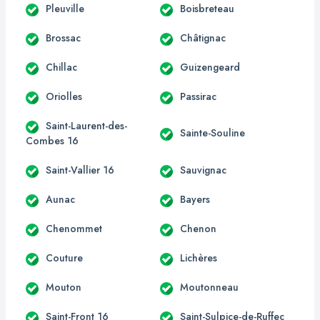
Pleuville
Boisbreteau
Brossac
Châtignac
Chillac
Guizengeard
Oriolles
Passirac
Saint-Laurent-des-
Sainte-Souline
Combes 16
Saint-Vallier 16
Sauvignac
Aunac
Bayers
Chenommet
Chenon
Couture
Lichères
Mouton
Moutonneau
Saint-Front 16
Saint-Sulpice-de-Ruffec