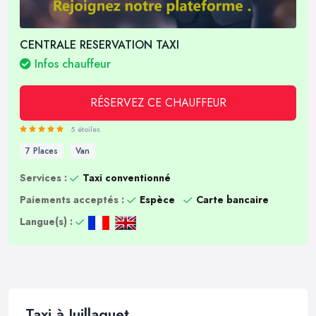
CENTRALE RESERVATION TAXI
Infos chauffeur
RÉSERVEZ CE CHAUFFEUR
5 étoiles
7 Places
Van
Services :
Taxi conventionné
Paiements acceptés :
Espèce
Carte bancaire
Langue(s) :
Taxi à Juillaguet