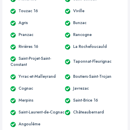
Touzac 16
Viville
Agris
Bunzac
Pranzac
Rancogne
Rivières 16
La Rochefoucauld
Saint-Projet-Saint-
Taponnat-Fleurignac
Constant
Yvrac-et-Malleyrand
Boutiers-Saint-Trojan
Cognac
Javrezac
Merpins
Saint-Brice 16
Saint-Laurent-de-Cognac
Châteaubernard
Angoulême