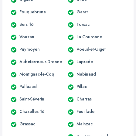
Fouquebrune
Garat
Sers 16
Torsac
Vouzan
La Couronne
Puymoyen
Voeuil-et-Giget
Aubeterre-sur-Dronne
Laprade
Montignac-le-Coq
Nabinaud
Palluaud
Pillac
Saint-Séverin
Charras
Chazelles 16
Feuillade
Grassac
Mainzac