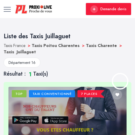
Demande devis
Liste des Taxis Juillaguet
Taxis France
>
Taxis Poitou Charentes
>
Taxis Charente
>
Taxis Juillaguet
Département 16
Résultat :
Taxi(s)
1
TOP
TAXI CONVENTIONNÉ
7 PLACES