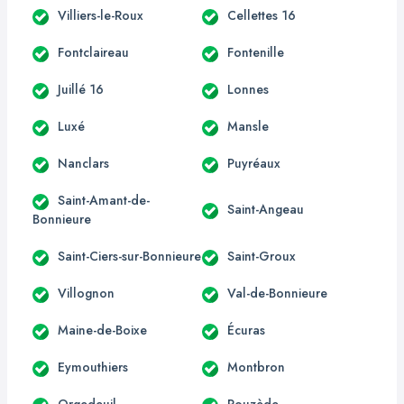
Villiers-le-Roux
Cellettes 16
Fontclaireau
Fontenille
Juillé 16
Lonnes
Luxé
Mansle
Nanclars
Puyréaux
Saint-Amant-de-
Saint-Angeau
Bonnieure
Saint-Ciers-sur-Bonnieure
Saint-Groux
Villognon
Val-de-Bonnieure
Maine-de-Boixe
Écuras
Eymouthiers
Montbron
Orgedeuil
Rouzède