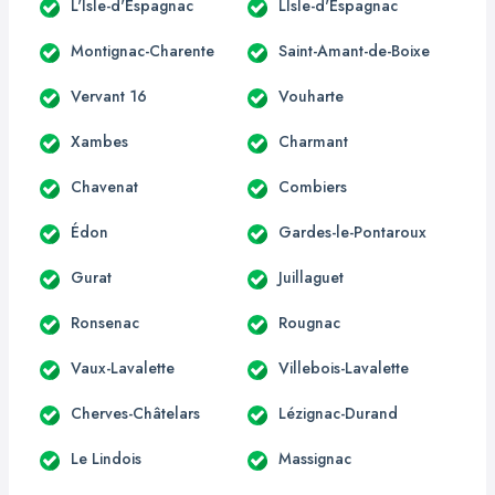
L'Isle-d'Espagnac
LIsle-d'Espagnac
Montignac-Charente
Saint-Amant-de-Boixe
Vervant 16
Vouharte
Xambes
Charmant
Chavenat
Combiers
Édon
Gardes-le-Pontaroux
Gurat
Juillaguet
Ronsenac
Rougnac
Vaux-Lavalette
Villebois-Lavalette
Cherves-Châtelars
Lézignac-Durand
Le Lindois
Massignac