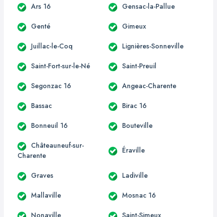
Ars 16
Gensac-la-Pallue
Genté
Gimeux
Juillac-le-Coq
Lignières-Sonneville
Saint-Fort-sur-le-Né
Saint-Preuil
Segonzac 16
Angeac-Charente
Bassac
Birac 16
Bonneuil 16
Bouteville
Châteauneuf-sur-
Éraville
Charente
Graves
Ladiville
Mallaville
Mosnac 16
Nonaville
Saint-Simeux