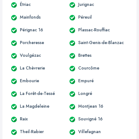
Étriac
Jurignac
Mainfonds
Péreuil
Pérignac 16
Plassac-Rouffiac
Porcheresse
Saint-Genis-de-Blanzac
Voulgézac
Brettes
La Chèvrerie
Courcôme
Embourie
Empuré
La Forêt-de-Tessé
Longré
La Magdeleine
Montjean 16
Raix
Souvigné 16
Theil-Rabier
Villefagnan