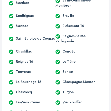
Saint-Germain-de-
Marthon
Montbron
Souffrignac
Bréville
Mesnac
Richemont 16
Baignes-Sainte-
Saint-Sulpice-de-Cognac
Radegonde
Chantillac
Condéon
Reignac 16
Le Tâtre
Touvérac
Benest
Le Bouchage 16
Champagne-Mouton
Chassiecq
Turgon
Le-Vieux-Cérier
Vieux-Ruffec