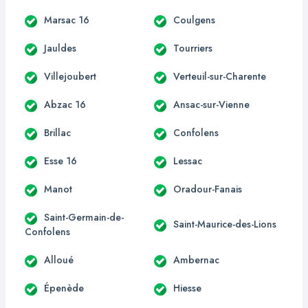
Marsac 16
Coulgens
Jauldes
Tourriers
Villejoubert
Verteuil-sur-Charente
Abzac 16
Ansac-sur-Vienne
Brillac
Confolens
Esse 16
Lessac
Manot
Oradour-Fanais
Saint-Germain-de-
Saint-Maurice-des-Lions
Confolens
Alloué
Ambernac
Épenède
Hiesse