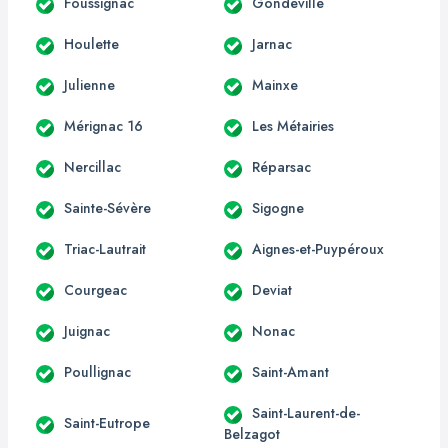
Foussignac
Gondeville
Houlette
Jarnac
Julienne
Mainxe
Mérignac 16
Les Métairies
Nercillac
Réparsac
Sainte-Sévère
Sigogne
Triac-Lautrait
Aignes-et-Puypéroux
Courgeac
Deviat
Juignac
Nonac
Poullignac
Saint-Amant
Saint-Laurent-de-
Saint-Eutrope
Belzagot