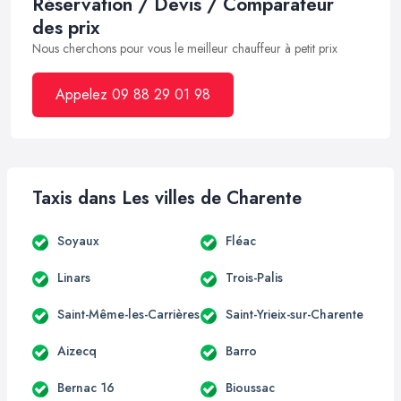
Réservation / Devis / Comparateur
des prix
Nous cherchons pour vous le meilleur chauffeur à petit prix
Appelez 09 88 29 01 98
Taxis dans Les villes de Charente
Soyaux
Fléac
Linars
Trois-Palis
Saint-Même-les-Carrières
Saint-Yrieix-sur-Charente
Aizecq
Barro
Bernac 16
Bioussac