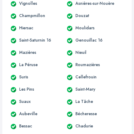
Vignolles
Asnières-sur-Nouère
Champmillon
Douzat
Hiersac
Moulidars
Saint-Saturnin 16
Genouillac 16
Mazières
Nieuil
La Péruse
Roumazières
Suris
Cellefrouin
Les Pins
Saint-Mary
Suaux
La Tâche
Aubeville
Bécheresse
Bessac
Chadurie