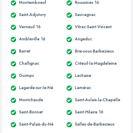
Montemboeuf
Roussines 16
Saint-Adjutory
Sauvagnac
Verneuil 16
Vitrac-Saint-Vincent
Ambleville 16
Angeduc
Barret
Brie-sous-Barbezieux
Challignac
Criteuil-la-Magdeleine
Guimps
Lachaise
Lagarde-sur-le-Né
Lamérac
Montchaude
Saint-Aulais-la-Chapelle
Saint-Bonnet
Saint-Hilaire 16
Saint-Palais-du-Né
Salles-de-Barbezieux