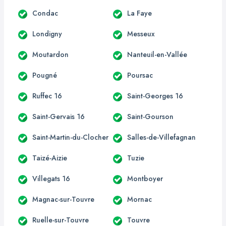
Condac
La Faye
Londigny
Messeux
Moutardon
Nanteuil-en-Vallée
Pougné
Poursac
Ruffec 16
Saint-Georges 16
Saint-Gervais 16
Saint-Gourson
Saint-Martin-du-Clocher
Salles-de-Villefagnan
Taizé-Aizie
Tuzie
Villegats 16
Montboyer
Magnac-sur-Touvre
Mornac
Ruelle-sur-Touvre
Touvre