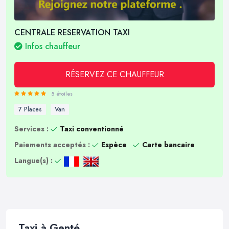
CENTRALE RESERVATION TAXI
Infos chauffeur
RÉSERVEZ CE CHAUFFEUR
5 étoiles
7 Places
Van
Services :
Taxi conventionné
Paiements acceptés :
Espèce
Carte bancaire
Langue(s) :
Taxi à Genté