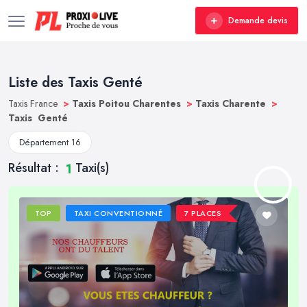
Demande devis
Liste des Taxis Genté
Taxis France
>
Taxis Poitou Charentes
>
Taxis Charente
>
Taxis Genté
Département 16
Résultat :
Taxi(s)
1
TOP
TAXI CONVENTIONNÉ
7 PLACES