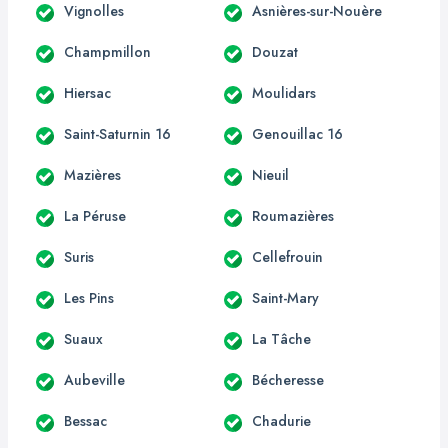
Vignolles
Asnières-sur-Nouère
Champmillon
Douzat
Hiersac
Moulidars
Saint-Saturnin 16
Genouillac 16
Mazières
Nieuil
La Péruse
Roumazières
Suris
Cellefrouin
Les Pins
Saint-Mary
Suaux
La Tâche
Aubeville
Bécheresse
Bessac
Chadurie