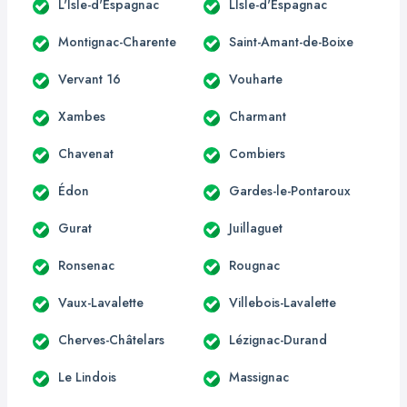
L'Isle-d'Espagnac
LIsle-d'Espagnac
Montignac-Charente
Saint-Amant-de-Boixe
Vervant 16
Vouharte
Xambes
Charmant
Chavenat
Combiers
Édon
Gardes-le-Pontaroux
Gurat
Juillaguet
Ronsenac
Rougnac
Vaux-Lavalette
Villebois-Lavalette
Cherves-Châtelars
Lézignac-Durand
Le Lindois
Massignac