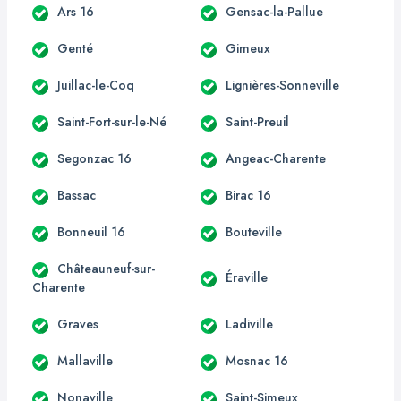
Ars 16
Gensac-la-Pallue
Genté
Gimeux
Juillac-le-Coq
Lignières-Sonneville
Saint-Fort-sur-le-Né
Saint-Preuil
Segonzac 16
Angeac-Charente
Bassac
Birac 16
Bonneuil 16
Bouteville
Châteauneuf-sur-
Éraville
Charente
Graves
Ladiville
Mallaville
Mosnac 16
Nonaville
Saint-Simeux