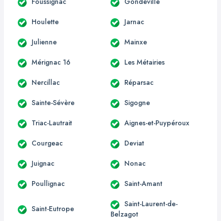
Foussignac
Gondeville
Houlette
Jarnac
Julienne
Mainxe
Mérignac 16
Les Métairies
Nercillac
Réparsac
Sainte-Sévère
Sigogne
Triac-Lautrait
Aignes-et-Puypéroux
Courgeac
Deviat
Juignac
Nonac
Poullignac
Saint-Amant
Saint-Laurent-de-
Saint-Eutrope
Belzagot