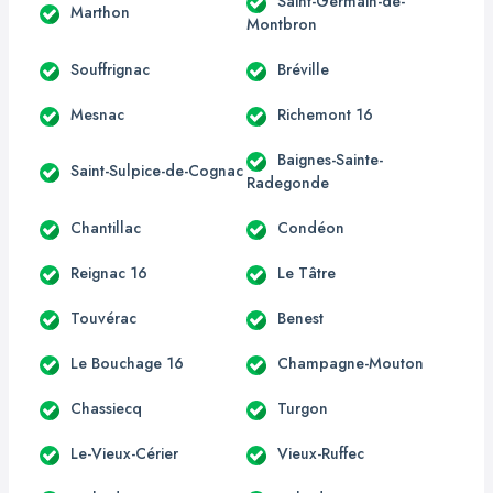
Saint-Germain-de-
Marthon
Montbron
Souffrignac
Bréville
Mesnac
Richemont 16
Baignes-Sainte-
Saint-Sulpice-de-Cognac
Radegonde
Chantillac
Condéon
Reignac 16
Le Tâtre
Touvérac
Benest
Le Bouchage 16
Champagne-Mouton
Chassiecq
Turgon
Le-Vieux-Cérier
Vieux-Ruffec