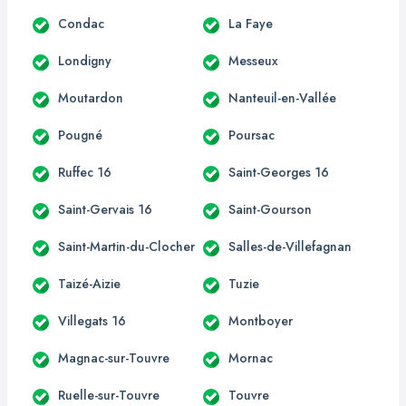
Condac
La Faye
Londigny
Messeux
Moutardon
Nanteuil-en-Vallée
Pougné
Poursac
Ruffec 16
Saint-Georges 16
Saint-Gervais 16
Saint-Gourson
Saint-Martin-du-Clocher
Salles-de-Villefagnan
Taizé-Aizie
Tuzie
Villegats 16
Montboyer
Magnac-sur-Touvre
Mornac
Ruelle-sur-Touvre
Touvre