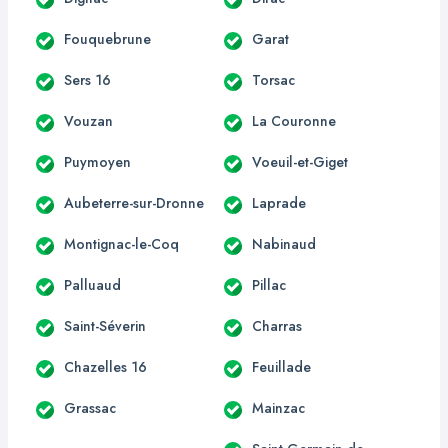
Fouquebrune
Garat
Sers 16
Torsac
Vouzan
La Couronne
Puymoyen
Voeuil-et-Giget
Aubeterre-sur-Dronne
Laprade
Montignac-le-Coq
Nabinaud
Palluaud
Pillac
Saint-Séverin
Charras
Chazelles 16
Feuillade
Grassac
Mainzac