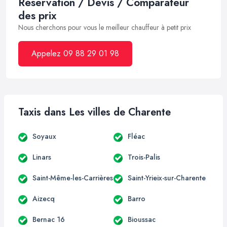
Réservation / Devis / Comparateur
des prix
Nous cherchons pour vous le meilleur chauffeur à petit prix
Appelez 09 88 29 01 98
Taxis dans Les villes de Charente
Soyaux
Fléac
Linars
Trois-Palis
Saint-Même-les-Carrières
Saint-Yrieix-sur-Charente
Aizecq
Barro
Bernac 16
Bioussac