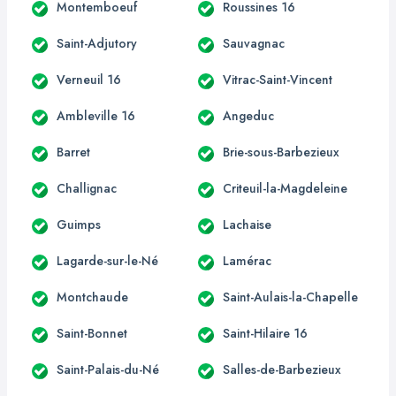
Montemboeuf
Roussines 16
Saint-Adjutory
Sauvagnac
Verneuil 16
Vitrac-Saint-Vincent
Ambleville 16
Angeduc
Barret
Brie-sous-Barbezieux
Challignac
Criteuil-la-Magdeleine
Guimps
Lachaise
Lagarde-sur-le-Né
Lamérac
Montchaude
Saint-Aulais-la-Chapelle
Saint-Bonnet
Saint-Hilaire 16
Saint-Palais-du-Né
Salles-de-Barbezieux