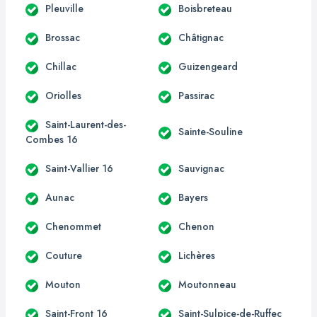
Pleuville
Boisbreteau
Brossac
Châtignac
Chillac
Guizengeard
Oriolles
Passirac
Saint-Laurent-des-
Sainte-Souline
Combes 16
Saint-Vallier 16
Sauvignac
Aunac
Bayers
Chenommet
Chenon
Couture
Lichères
Mouton
Moutonneau
Saint-Front 16
Saint-Sulpice-de-Ruffec