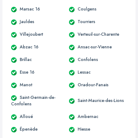
Marsac 16
Coulgens
Jauldes
Tourriers
Villejoubert
Verteuil-sur-Charente
Abzac 16
Ansac-sur-Vienne
Brillac
Confolens
Esse 16
Lessac
Manot
Oradour-Fanais
Saint-Germain-de-
Saint-Maurice-des-Lions
Confolens
Alloué
Ambernac
Épenède
Hiesse