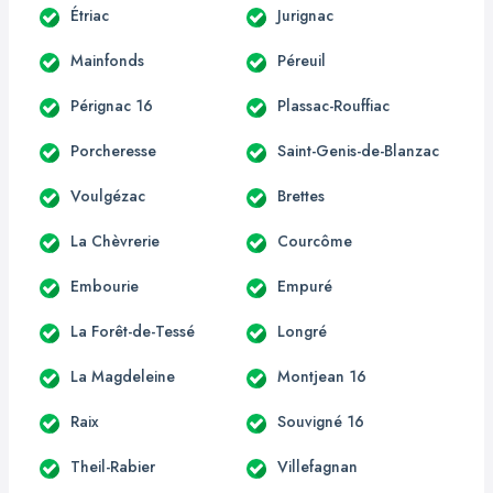
Étriac
Jurignac
Mainfonds
Péreuil
Pérignac 16
Plassac-Rouffiac
Porcheresse
Saint-Genis-de-Blanzac
Voulgézac
Brettes
La Chèvrerie
Courcôme
Embourie
Empuré
La Forêt-de-Tessé
Longré
La Magdeleine
Montjean 16
Raix
Souvigné 16
Theil-Rabier
Villefagnan