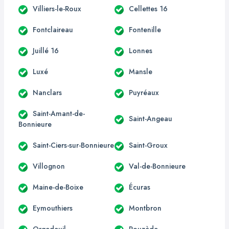
Villiers-le-Roux
Cellettes 16
Fontclaireau
Fontenille
Juillé 16
Lonnes
Luxé
Mansle
Nanclars
Puyréaux
Saint-Amant-de-
Saint-Angeau
Bonnieure
Saint-Ciers-sur-Bonnieure
Saint-Groux
Villognon
Val-de-Bonnieure
Maine-de-Boixe
Écuras
Eymouthiers
Montbron
Orgedeuil
Rouzède