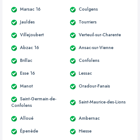
Marsac 16
Coulgens
Jauldes
Tourriers
Villejoubert
Verteuil-sur-Charente
Abzac 16
Ansac-sur-Vienne
Brillac
Confolens
Esse 16
Lessac
Manot
Oradour-Fanais
Saint-Germain-de-
Saint-Maurice-des-Lions
Confolens
Alloué
Ambernac
Épenède
Hiesse