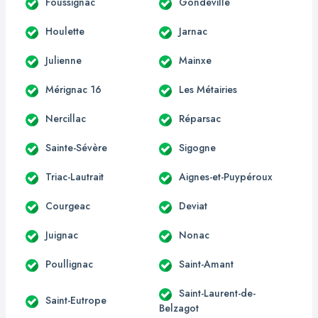
Foussignac
Gondeville
Houlette
Jarnac
Julienne
Mainxe
Mérignac 16
Les Métairies
Nercillac
Réparsac
Sainte-Sévère
Sigogne
Triac-Lautrait
Aignes-et-Puypéroux
Courgeac
Deviat
Juignac
Nonac
Poullignac
Saint-Amant
Saint-Laurent-de-
Saint-Eutrope
Belzagot