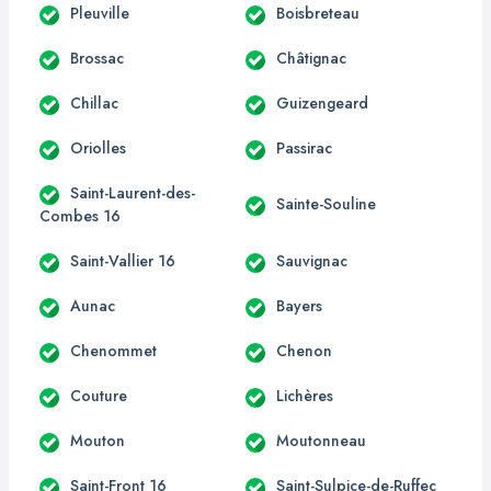
Pleuville
Boisbreteau
Brossac
Châtignac
Chillac
Guizengeard
Oriolles
Passirac
Saint-Laurent-des-
Sainte-Souline
Combes 16
Saint-Vallier 16
Sauvignac
Aunac
Bayers
Chenommet
Chenon
Couture
Lichères
Mouton
Moutonneau
Saint-Front 16
Saint-Sulpice-de-Ruffec