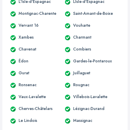
L'Isle-d'Espagnac
LIsle-d'Espagnac
Montignac-Charente
Saint-Amant-de-Boixe
Vervant 16
Vouharte
Xambes
Charmant
Chavenat
Combiers
Édon
Gardes-le-Pontaroux
Gurat
Juillaguet
Ronsenac
Rougnac
Vaux-Lavalette
Villebois-Lavalette
Cherves-Châtelars
Lézignac-Durand
Le Lindois
Massignac