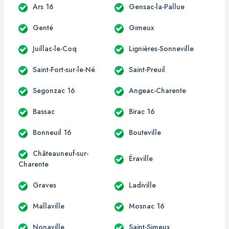
Ars 16
Gensac-la-Pallue
Genté
Gimeux
Juillac-le-Coq
Lignières-Sonneville
Saint-Fort-sur-le-Né
Saint-Preuil
Segonzac 16
Angeac-Charente
Bassac
Birac 16
Bonneuil 16
Bouteville
Châteauneuf-sur-
Éraville
Charente
Graves
Ladiville
Mallaville
Mosnac 16
Nonaville
Saint-Simeux