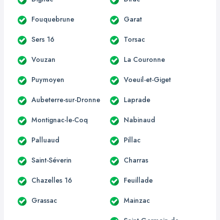
Fouquebrune
Garat
Sers 16
Torsac
Vouzan
La Couronne
Puymoyen
Voeuil-et-Giget
Aubeterre-sur-Dronne
Laprade
Montignac-le-Coq
Nabinaud
Palluaud
Pillac
Saint-Séverin
Charras
Chazelles 16
Feuillade
Grassac
Mainzac