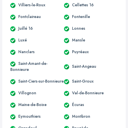
Villiers-le-Roux
Cellettes 16
Fontclaireau
Fontenille
Juillé 16
Lonnes
Luxé
Mansle
Nanclars
Puyréaux
Saint-Amant-de-
Saint-Angeau
Bonnieure
Saint-Ciers-sur-Bonnieure
Saint-Groux
Villognon
Val-de-Bonnieure
Maine-de-Boixe
Écuras
Eymouthiers
Montbron
Orgedeuil
Rouzède