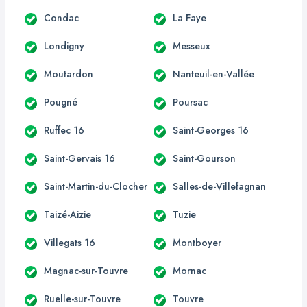
Condac
La Faye
Londigny
Messeux
Moutardon
Nanteuil-en-Vallée
Pougné
Poursac
Ruffec 16
Saint-Georges 16
Saint-Gervais 16
Saint-Gourson
Saint-Martin-du-Clocher
Salles-de-Villefagnan
Taizé-Aizie
Tuzie
Villegats 16
Montboyer
Magnac-sur-Touvre
Mornac
Ruelle-sur-Touvre
Touvre