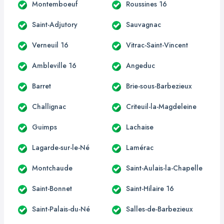
Montemboeuf
Roussines 16
Saint-Adjutory
Sauvagnac
Verneuil 16
Vitrac-Saint-Vincent
Ambleville 16
Angeduc
Barret
Brie-sous-Barbezieux
Challignac
Criteuil-la-Magdeleine
Guimps
Lachaise
Lagarde-sur-le-Né
Lamérac
Montchaude
Saint-Aulais-la-Chapelle
Saint-Bonnet
Saint-Hilaire 16
Saint-Palais-du-Né
Salles-de-Barbezieux