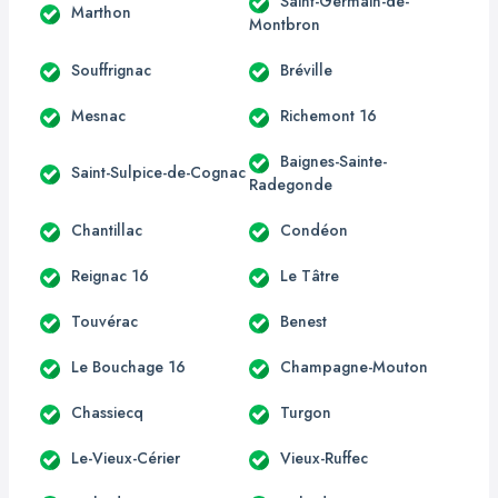
Saint-Germain-de-
Marthon
Montbron
Souffrignac
Bréville
Mesnac
Richemont 16
Baignes-Sainte-
Saint-Sulpice-de-Cognac
Radegonde
Chantillac
Condéon
Reignac 16
Le Tâtre
Touvérac
Benest
Le Bouchage 16
Champagne-Mouton
Chassiecq
Turgon
Le-Vieux-Cérier
Vieux-Ruffec