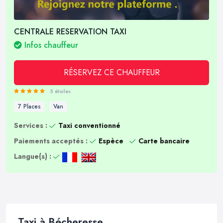
CENTRALE RESERVATION TAXI
Infos chauffeur
RÉSERVEZ CE CHAUFFEUR
5 étoiles
7 Places
Van
Services :
Taxi conventionné
Paiements acceptés :
Espèce
Carte bancaire
Langue(s) :
Taxi à Bécheresse