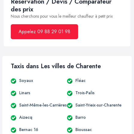
Réservation / Devis / Comparateur
des prix
Nous cherchons pour vous le meilleur chauffeur à petit prix
Appelez 09 88 29 01 98
Taxis dans Les villes de Charente
Soyaux
Fléac
Linars
Trois-Palis
Saint-Même-les-Carrières
Saint-Yrieix-sur-Charente
Aizecq
Barro
Bernac 16
Bioussac