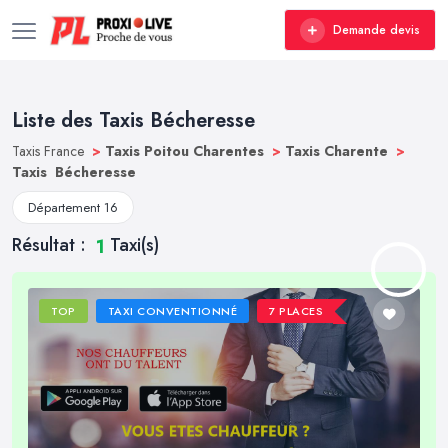
Demande devis
Liste des Taxis Bécheresse
Taxis France
>
Taxis Poitou Charentes
>
Taxis Charente
>
Taxis Bécheresse
Département 16
Résultat :
Taxi(s)
1
TOP
TAXI CONVENTIONNÉ
7 PLACES