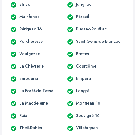
Étriac
Jurignac
Mainfonds
Péreuil
Pérignac 16
Plassac-Rouffiac
Porcheresse
Saint-Genis-de-Blanzac
Voulgézac
Brettes
La Chèvrerie
Courcôme
Embourie
Empuré
La Forêt-de-Tessé
Longré
La Magdeleine
Montjean 16
Raix
Souvigné 16
Theil-Rabier
Villefagnan