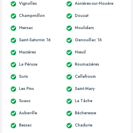
Vignolles
Asnières-sur-Nouère
Champmillon
Douzat
Hiersac
Moulidars
Saint-Saturnin 16
Genouillac 16
Mazières
Nieuil
La Péruse
Roumazières
Suris
Cellefrouin
Les Pins
Saint-Mary
Suaux
La Tâche
Aubeville
Bécheresse
Bessac
Chadurie