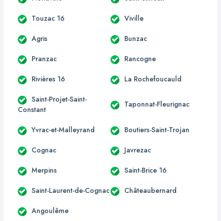
Touzac 16
Viville
Agris
Bunzac
Pranzac
Rancogne
Rivières 16
La Rochefoucauld
Saint-Projet-Saint-
Taponnat-Fleurignac
Constant
Yvrac-et-Malleyrand
Boutiers-Saint-Trojan
Cognac
Javrezac
Merpins
Saint-Brice 16
Saint-Laurent-de-Cognac
Châteaubernard
Angoulême