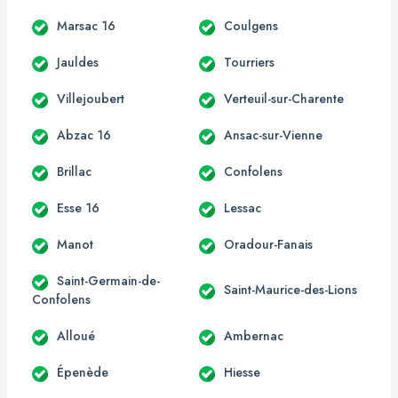
Marsac 16
Coulgens
Jauldes
Tourriers
Villejoubert
Verteuil-sur-Charente
Abzac 16
Ansac-sur-Vienne
Brillac
Confolens
Esse 16
Lessac
Manot
Oradour-Fanais
Saint-Germain-de-
Saint-Maurice-des-Lions
Confolens
Alloué
Ambernac
Épenède
Hiesse