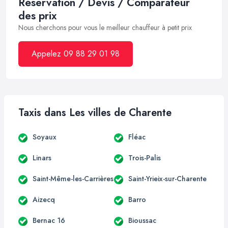
Réservation / Devis / Comparateur
des prix
Nous cherchons pour vous le meilleur chauffeur à petit prix
Appelez 09 88 29 01 98
Taxis dans Les villes de Charente
Soyaux
Fléac
Linars
Trois-Palis
Saint-Même-les-Carrières
Saint-Yrieix-sur-Charente
Aizecq
Barro
Bernac 16
Bioussac