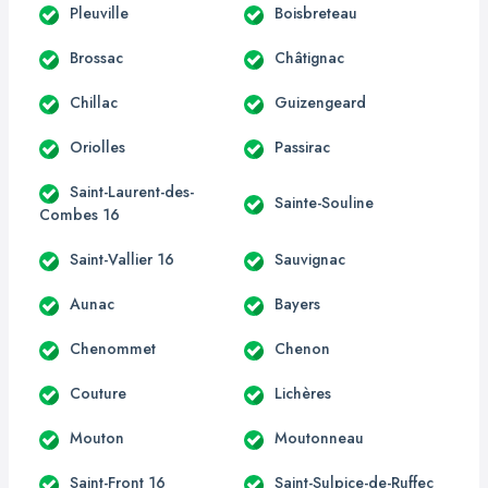
Pleuville
Boisbreteau
Brossac
Châtignac
Chillac
Guizengeard
Oriolles
Passirac
Saint-Laurent-des-
Sainte-Souline
Combes 16
Saint-Vallier 16
Sauvignac
Aunac
Bayers
Chenommet
Chenon
Couture
Lichères
Mouton
Moutonneau
Saint-Front 16
Saint-Sulpice-de-Ruffec