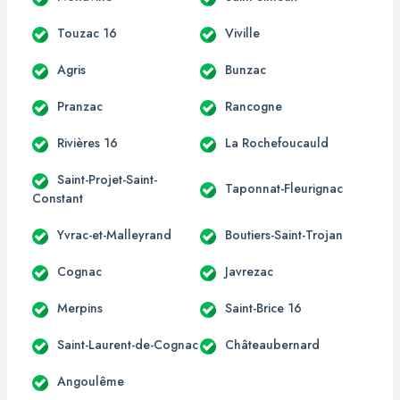
Touzac 16
Viville
Agris
Bunzac
Pranzac
Rancogne
Rivières 16
La Rochefoucauld
Saint-Projet-Saint-
Taponnat-Fleurignac
Constant
Yvrac-et-Malleyrand
Boutiers-Saint-Trojan
Cognac
Javrezac
Merpins
Saint-Brice 16
Saint-Laurent-de-Cognac
Châteaubernard
Angoulême