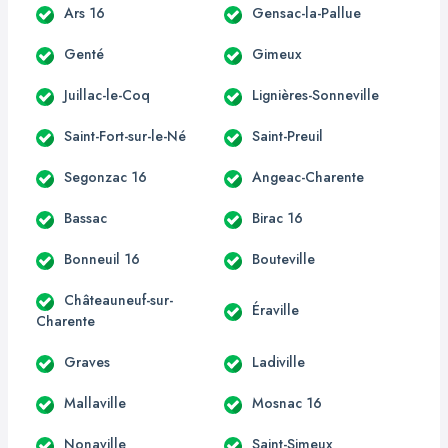
Ars 16
Gensac-la-Pallue
Genté
Gimeux
Juillac-le-Coq
Lignières-Sonneville
Saint-Fort-sur-le-Né
Saint-Preuil
Segonzac 16
Angeac-Charente
Bassac
Birac 16
Bonneuil 16
Bouteville
Châteauneuf-sur-
Éraville
Charente
Graves
Ladiville
Mallaville
Mosnac 16
Nonaville
Saint-Simeux