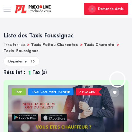
Demande devis
Liste des Taxis Foussignac
Taxis France
>
Taxis Poitou Charentes
>
Taxis Charente
>
Taxis Foussignac
Département 16
Résultat :
Taxi(s)
1
TOP
TAXI CONVENTIONNÉ
7 PLACES