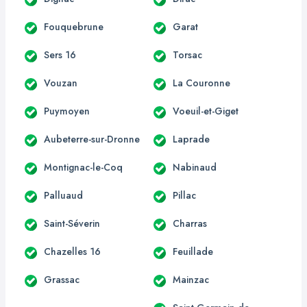
Fouquebrune
Garat
Sers 16
Torsac
Vouzan
La Couronne
Puymoyen
Voeuil-et-Giget
Aubeterre-sur-Dronne
Laprade
Montignac-le-Coq
Nabinaud
Palluaud
Pillac
Saint-Séverin
Charras
Chazelles 16
Feuillade
Grassac
Mainzac