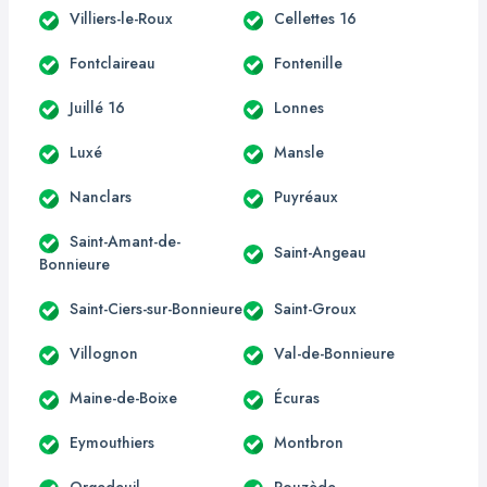
Villiers-le-Roux
Cellettes 16
Fontclaireau
Fontenille
Juillé 16
Lonnes
Luxé
Mansle
Nanclars
Puyréaux
Saint-Amant-de-
Saint-Angeau
Bonnieure
Saint-Ciers-sur-Bonnieure
Saint-Groux
Villognon
Val-de-Bonnieure
Maine-de-Boixe
Écuras
Eymouthiers
Montbron
Orgedeuil
Rouzède