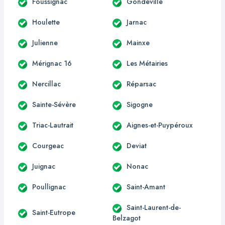
Foussignac
Gondeville
Houlette
Jarnac
Julienne
Mainxe
Mérignac 16
Les Métairies
Nercillac
Réparsac
Sainte-Sévère
Sigogne
Triac-Lautrait
Aignes-et-Puypéroux
Courgeac
Deviat
Juignac
Nonac
Poullignac
Saint-Amant
Saint-Laurent-de-
Saint-Eutrope
Belzagot