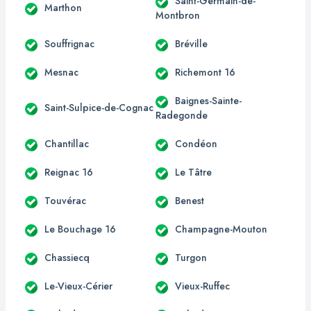
Saint-Germain-de-
Marthon
Montbron
Souffrignac
Bréville
Mesnac
Richemont 16
Baignes-Sainte-
Saint-Sulpice-de-Cognac
Radegonde
Chantillac
Condéon
Reignac 16
Le Tâtre
Touvérac
Benest
Le Bouchage 16
Champagne-Mouton
Chassiecq
Turgon
Le-Vieux-Cérier
Vieux-Ruffec