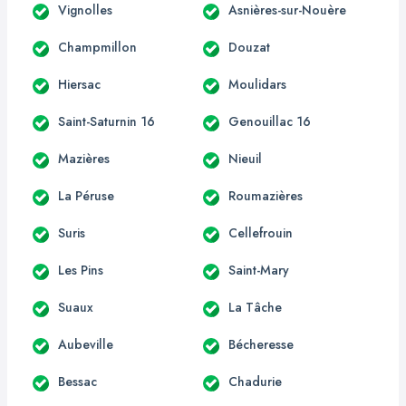
Vignolles
Asnières-sur-Nouère
Champmillon
Douzat
Hiersac
Moulidars
Saint-Saturnin 16
Genouillac 16
Mazières
Nieuil
La Péruse
Roumazières
Suris
Cellefrouin
Les Pins
Saint-Mary
Suaux
La Tâche
Aubeville
Bécheresse
Bessac
Chadurie