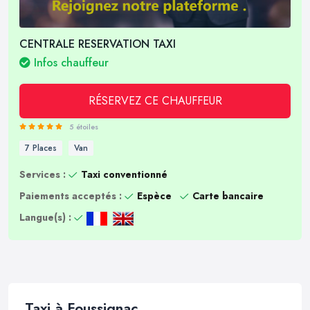
CENTRALE RESERVATION TAXI
Infos chauffeur
RÉSERVEZ CE CHAUFFEUR
5 étoiles
7 Places
Van
Services :
Taxi conventionné
Paiements acceptés :
Espèce
Carte bancaire
Langue(s) :
Taxi à Foussignac