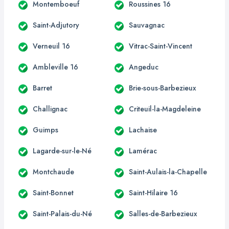
Montemboeuf
Roussines 16
Saint-Adjutory
Sauvagnac
Verneuil 16
Vitrac-Saint-Vincent
Ambleville 16
Angeduc
Barret
Brie-sous-Barbezieux
Challignac
Criteuil-la-Magdeleine
Guimps
Lachaise
Lagarde-sur-le-Né
Lamérac
Montchaude
Saint-Aulais-la-Chapelle
Saint-Bonnet
Saint-Hilaire 16
Saint-Palais-du-Né
Salles-de-Barbezieux