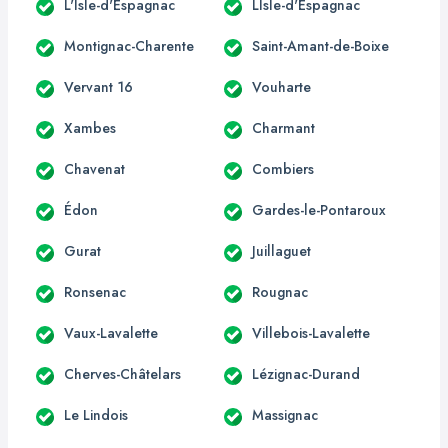
L'Isle-d'Espagnac
LIsle-d'Espagnac
Montignac-Charente
Saint-Amant-de-Boixe
Vervant 16
Vouharte
Xambes
Charmant
Chavenat
Combiers
Édon
Gardes-le-Pontaroux
Gurat
Juillaguet
Ronsenac
Rougnac
Vaux-Lavalette
Villebois-Lavalette
Cherves-Châtelars
Lézignac-Durand
Le Lindois
Massignac