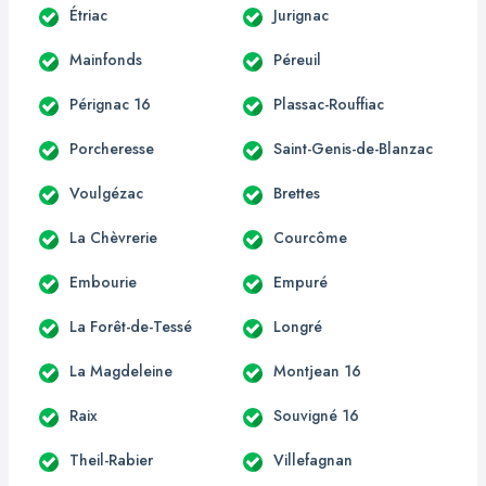
Étriac
Jurignac
Mainfonds
Péreuil
Pérignac 16
Plassac-Rouffiac
Porcheresse
Saint-Genis-de-Blanzac
Voulgézac
Brettes
La Chèvrerie
Courcôme
Embourie
Empuré
La Forêt-de-Tessé
Longré
La Magdeleine
Montjean 16
Raix
Souvigné 16
Theil-Rabier
Villefagnan