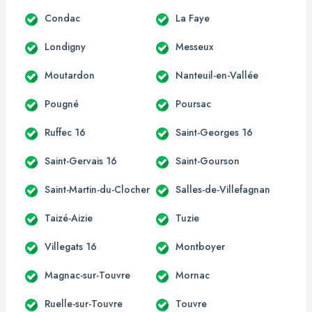
Condac
La Faye
Londigny
Messeux
Moutardon
Nanteuil-en-Vallée
Pougné
Poursac
Ruffec 16
Saint-Georges 16
Saint-Gervais 16
Saint-Gourson
Saint-Martin-du-Clocher
Salles-de-Villefagnan
Taizé-Aizie
Tuzie
Villegats 16
Montboyer
Magnac-sur-Touvre
Mornac
Ruelle-sur-Touvre
Touvre