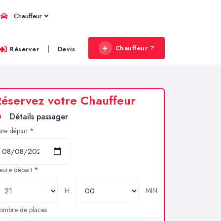
Chauffeur
Chauffeur ?
|
Réserver
Devis
éservez votre Chauffeur
Détails passager
ate départ *
eure départ *
H
MIN
ombre de places