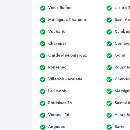
Vieux-Ruffec
L'Isle-d
Montignac-Charente
Saint-A
Vouharte
Xambes
Chavenat
Combie
Gardes-le-Pontaroux
Gurat
Ronsenac
Rougna
Villebois-Lavalette
Cherves
Le Lindois
Massign
Roussines 16
Saint-Ad
Verneuil 16
Vitrac-S
Angeduc
Barret