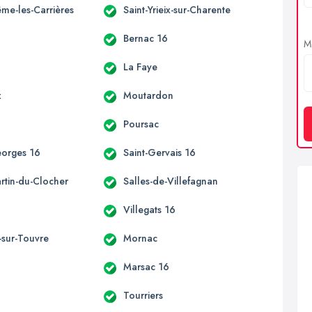
ême-les-Carrières
Saint-Yrieix-sur-Charente
Bernac 16
Me
La Faye
x
Moutardon
Poursac
eorges 16
Saint-Gervais 16
rtin-du-Clocher
Salles-de-Villefagnan
Villegats 16
sur-Touvre
Mornac
Marsac 16
Tourriers