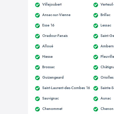
Villejoubert
Verteuil
Ansac-sur-Vienne
Brillac
Esse 16
Lessac
Oradour-Fanais
Saint-G
Alloué
Ambern
Hiesse
Pleuvill
Brossac
Châtign
Guizengeard
Oriolles
Saint-Laurent-des-Combes 16
Sainte-S
Sauvignac
Aunac
Chenommet
Chenon