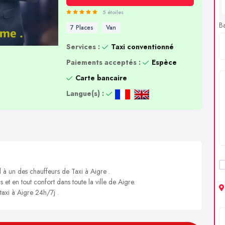
5 étoiles
B
7 Places
Van
Services :
Taxi conventionné
Paiements acceptés :
Espèce
Carte bancaire
Langue(s) :
l à un des chauffeurs de Taxi à Aigre .
 et en tout confort dans toute la ville de Aigre.
taxi à Aigre 24h/7j .