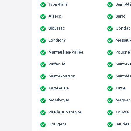
Trois-Palis
Saint-M
Aizecq
Barro
Bioussac
Condac
Londigny
Messeu
Nanteuil-en-Vallée
Pougné
Ruffec 16
Saint-G
Saint-Gourson
Saint-Ma
Taizé-Aizie
Tuzie
Montboyer
Magnac-
Ruelle-sur-Touvre
Touvre
Coulgens
Jauldes