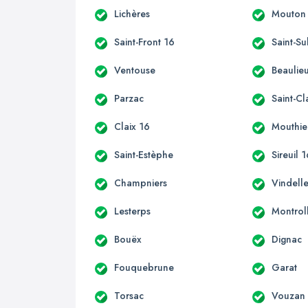
Lichères
Mouton
Saint-Front 16
Saint-Su
Ventouse
Beaulie
Parzac
Saint-C
Claix 16
Mouthie
Saint-Estèphe
Sireuil 
Champniers
Vindell
Lesterps
Montrol
Bouëx
Dignac
Fouquebrune
Garat
Torsac
Vouzan