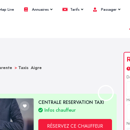
ap Live
Annuaires
Tarifs
Passager
R
harente
>
Taxis Aigre
D
H
CENTRALE RESERVATION TAXI
Infos chauffeur
N
RÉSERVEZ CE CHAUFFEUR