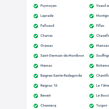
Puymoyen
Voeuil-e
Laprade
Montign
Palluaud
Pillac
Charras
Chazell
Grassac
Mainza
Saint-Germain-de-Montbron
Souffrig
Mesnac
Richemo
Baignes-Sainte-Radegonde
Chantill
Reignac 16
Le Tâtr
Benest
Le Bouc
Chassiecq
Turgon