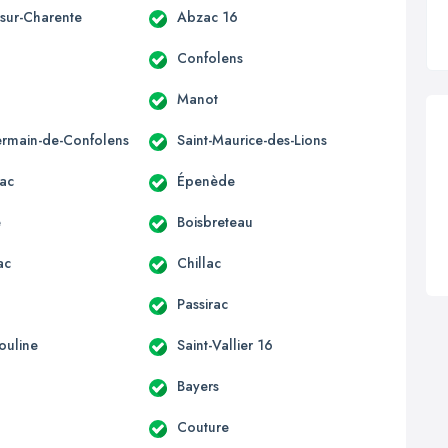
-sur-Charente
Abzac 16
Confolens
Manot
ermain-de-Confolens
Saint-Maurice-des-Lions
ac
Épenède
e
Boisbreteau
ac
Chillac
Passirac
ouline
Saint-Vallier 16
Bayers
Couture