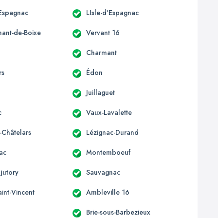
'Espagnac
LIsle-d'Espagnac
mant-de-Boixe
Vervant 16
Charmant
rs
Édon
Juillaguet
c
Vaux-Lavalette
-Châtelars
Lézignac-Durand
ac
Montemboeuf
jutory
Sauvagnac
aint-Vincent
Ambleville 16
Brie-sous-Barbezieux