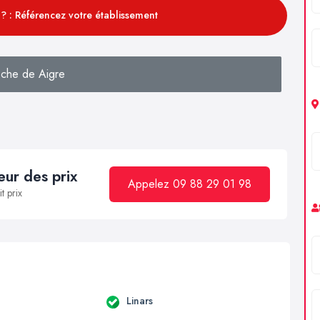
? : Référencez votre établissement
che de Aigre
ur des prix
Appelez 09 88 29 01 98
t prix
Linars