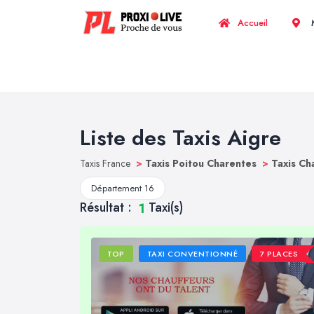
Accueil
M
Liste des Taxis Aigre
Taxis France
>
Taxis Poitou Charentes
>
Taxis C
Département 16
Résultat :
Taxi(s)
1
TOP
TAXI CONVENTIONNÉ
7 PLACES