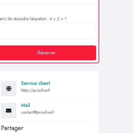
rci de résoudre l'équation : 4 + 2 = ?
Réserver
Service client
https://proxilive.fr
Mail
contact@proxilive.fr
Partager