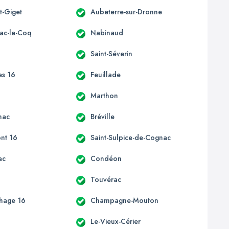
t-Giget
Aubeterre-sur-Dronne
ac-le-Coq
Nabinaud
Saint-Séverin
es 16
Feuillade
c
Marthon
nac
Bréville
nt 16
Saint-Sulpice-de-Cognac
ac
Condéon
e
Touvérac
hage 16
Champagne-Mouton
Le-Vieux-Cérier