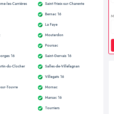
ême-les-Carrières
Saint-Yrieix-sur-Charente
Bernac 16
Me
La Faye
x
Moutardon
Poursac
eorges 16
Saint-Gervais 16
rtin-du-Clocher
Salles-de-Villefagnan
Villegats 16
sur-Touvre
Mornac
Marsac 16
Tourriers