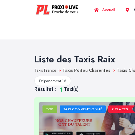
Accueil
M
Liste des Taxis Raix
Taxis France
>
Taxis Poitou Charentes
>
Taxis C
Département 16
Résultat :
Taxi(s)
1
TOP
TAXI CONVENTIONNÉ
7 PLACES