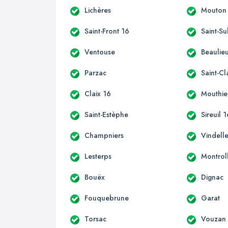
Lichères
Mouton
Saint-Front 16
Saint-Su
Ventouse
Beaulie
Parzac
Saint-C
Claix 16
Mouthie
Saint-Estèphe
Sireuil 
Champniers
Vindell
Lesterps
Montrol
Bouëx
Dignac
Fouquebrune
Garat
Torsac
Vouzan