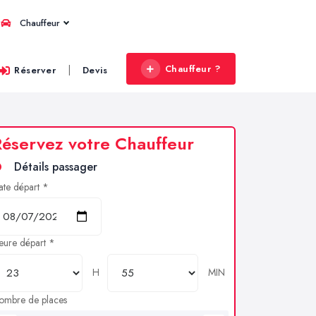
Chauffeur
Chauffeur ?
|
Réserver
Devis
éservez votre Chauffeur
Détails passager
ate départ *
eure départ *
H
MIN
ombre de places