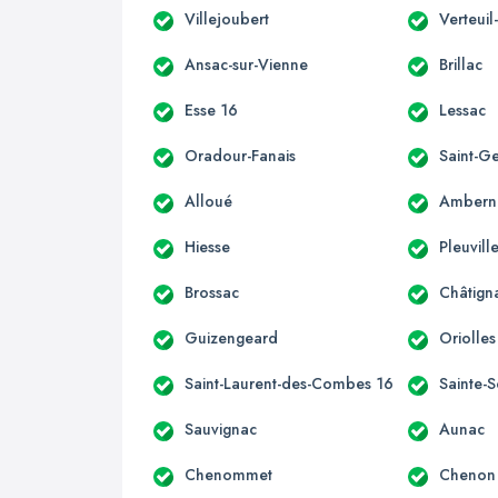
Villejoubert
Verteuil
Ansac-sur-Vienne
Brillac
Esse 16
Lessac
Oradour-Fanais
Saint-G
Alloué
Ambern
Hiesse
Pleuvill
Brossac
Châtign
Guizengeard
Oriolles
Saint-Laurent-des-Combes 16
Sainte-S
Sauvignac
Aunac
Chenommet
Chenon