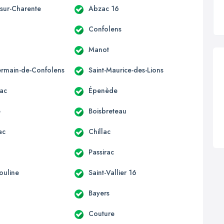
-sur-Charente
Abzac 16
Confolens
Manot
ermain-de-Confolens
Saint-Maurice-des-Lions
ac
Épenède
e
Boisbreteau
ac
Chillac
Passirac
ouline
Saint-Vallier 16
Bayers
Couture