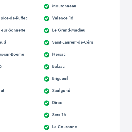
Moutonneau
lpice-de-Ruffec
Valence 16
u-sur-Sonnette
Le Grand-Madieu
laud
Saint-Laurent-de-Céris
rs-sur-Boëme
Nersac
16
Balzac
e
Brigueuil
let
Saulgond
Dirac
Sers 16
La Couronne