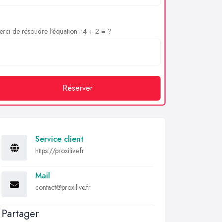
rci de résoudre l'équation : 4 + 2 = ?
Réserver
Service client
https://proxilive.fr
Mail
contact@proxilive.fr
Partager