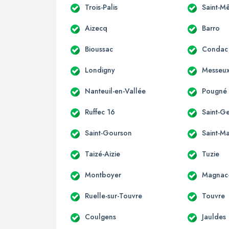
Trois-Palis
Saint-M
Aizecq
Barro
Bioussac
Condac
Londigny
Messeu
Nanteuil-en-Vallée
Pougné
Ruffec 16
Saint-G
Saint-Gourson
Saint-Ma
Taizé-Aizie
Tuzie
Montboyer
Magnac-
Ruelle-sur-Touvre
Touvre
Coulgens
Jauldes