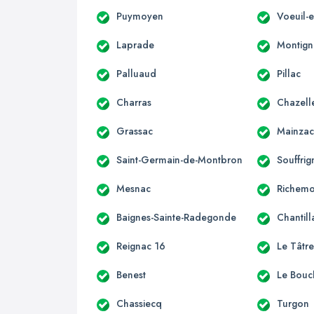
Puymoyen
Voeuil-e
Laprade
Montign
Palluaud
Pillac
Charras
Chazell
Grassac
Mainza
Saint-Germain-de-Montbron
Souffrig
Mesnac
Richemo
Baignes-Sainte-Radegonde
Chantill
Reignac 16
Le Tâtr
Benest
Le Bouc
Chassiecq
Turgon