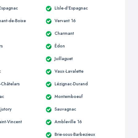
'Espagnac
LIsle-d'Espagnac
mant-de-Boixe
Vervant 16
Charmant
rs
Édon
Juillaguet
c
Vaux-Lavalette
-Châtelars
Lézignac-Durand
ac
Montemboeuf
jutory
Sauvagnac
aint-Vincent
Ambleville 16
Brie-sous-Barbezieux