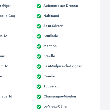
t-Giget
Aubeterre-sur-Dronne
ac-le-Coq
Nabinaud
Saint-Séverin
es 16
Feuillade
c
Marthon
nac
Bréville
nt 16
Saint-Sulpice-de-Cognac
ac
Condéon
e
Touvérac
hage 16
Champagne-Mouton
Le-Vieux-Cérier