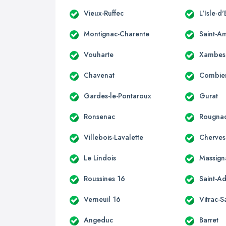
Vieux-Ruffec
L'Isle-d
Montignac-Charente
Saint-A
Vouharte
Xambes
Chavenat
Combie
Gardes-le-Pontaroux
Gurat
Ronsenac
Rougna
Villebois-Lavalette
Cherves
Le Lindois
Massign
Roussines 16
Saint-Ad
Verneuil 16
Vitrac-S
Angeduc
Barret