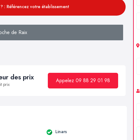
? : Référencez votre établissement
oche de Raix
ur des prix
Appelez 09 88 29 01 98
t prix
Linars