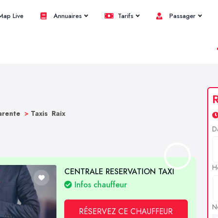
ap Live
Annuaires
Tarifs
Passager
R
harente
>
Taxis Raix
D
H
CENTRALE RESERVATION TAXI
Infos chauffeur
N
RÉSERVEZ CE CHAUFFEUR