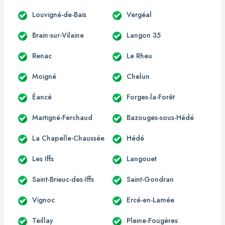
Louvigné-de-Bais
Vergéal
Brain-sur-Vilaine
Langon 35
Renac
Le Rheu
Moigné
Chelun
Éancé
Forges-la-Forêt
Martigné-Ferchaud
Bazouges-sous-Hédé
La Chapelle-Chaussée
Hédé
Les Iffs
Langouet
Saint-Brieuc-des-Iffs
Saint-Gondran
Vignoc
Ercé-en-Lamée
Teillay
Pleine-Fougères