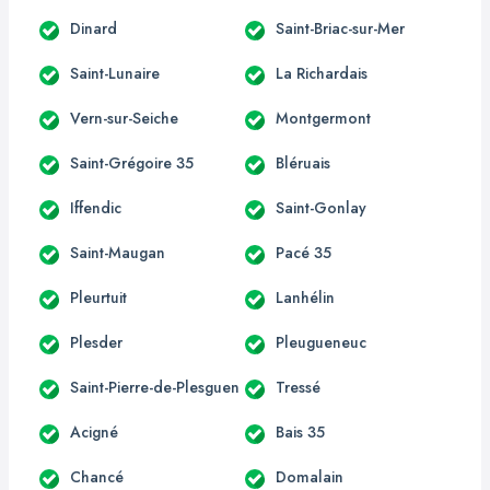
Dinard
Saint-Briac-sur-Mer
Saint-Lunaire
La Richardais
Vern-sur-Seiche
Montgermont
Saint-Grégoire 35
Bléruais
Iffendic
Saint-Gonlay
Saint-Maugan
Pacé 35
Pleurtuit
Lanhélin
Plesder
Pleugueneuc
Saint-Pierre-de-Plesguen
Tressé
Acigné
Bais 35
Chancé
Domalain