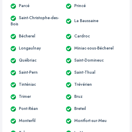
Parcé
Princé
Saint-Christophe-des-
La Baussaine
Bois
Bécherel
Cardroc
Longaulnay
Miniac-sous-Bécherel
Québriac
Saint-Domineuc
Saint-Pern
Saint-Thual
Tinténiac
Trévérien
Trimer
Bruz
Pont-Réan
Breteil
Monterfil
Montfort-sur-Meu