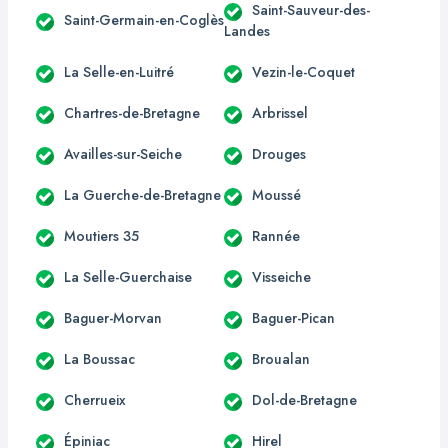
Saint-Sauveur-des-
Saint-Germain-en-Coglès
Landes
La Selle-en-Luitré
Vezin-le-Coquet
Chartres-de-Bretagne
Arbrissel
Availles-sur-Seiche
Drouges
La Guerche-de-Bretagne
Moussé
Moutiers 35
Rannée
La Selle-Guerchaise
Visseiche
Baguer-Morvan
Baguer-Pican
La Boussac
Broualan
Cherrueix
Dol-de-Bretagne
Épiniac
Hirel