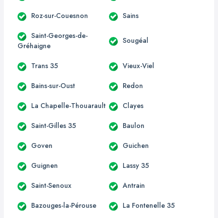
Roz-sur-Couesnon
Sains
Saint-Georges-de-
Sougéal
Gréhaigne
Trans 35
Vieux-Viel
Bains-sur-Oust
Redon
La Chapelle-Thouarault
Clayes
Saint-Gilles 35
Baulon
Goven
Guichen
Guignen
Lassy 35
Saint-Senoux
Antrain
Bazouges-la-Pérouse
La Fontenelle 35