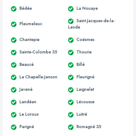
Bédée
La Nouaye
Saint-Jacques-de-la-
Pleumeleuc
Lande
Chantepie
Coësmes
Sainte-Colombe 35
Thourie
Beaucé
Billé
La Chapelle-Janson
Fleurigné
Javené
Laignelet
Landéan
Lécousse
Le Loroux
Luitré
Parigné
Romagné 35