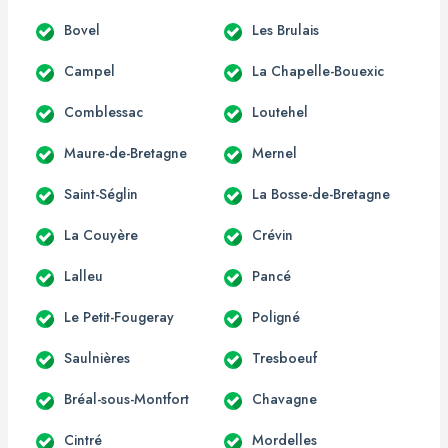
Bovel
Les Brulais
Campel
La Chapelle-Bouexic
Comblessac
Loutehel
Maure-de-Bretagne
Mernel
Saint-Séglin
La Bosse-de-Bretagne
La Couyère
Crévin
Lalleu
Pancé
Le Petit-Fougeray
Poligné
Saulnières
Tresboeuf
Bréal-sous-Montfort
Chavagne
Cintré
Mordelles