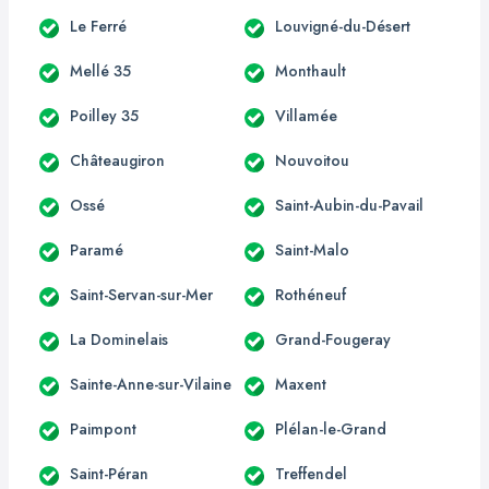
Le Ferré
Louvigné-du-Désert
Mellé 35
Monthault
Poilley 35
Villamée
Châteaugiron
Nouvoitou
Ossé
Saint-Aubin-du-Pavail
Paramé
Saint-Malo
Saint-Servan-sur-Mer
Rothéneuf
La Dominelais
Grand-Fougeray
Sainte-Anne-sur-Vilaine
Maxent
Paimpont
Plélan-le-Grand
Saint-Péran
Treffendel