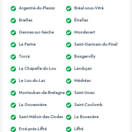
Argentré-du-Plessis
Bréal-sous-Vitré
Brielles
Étrelles
Gennes-sur-Seiche
Mondevert
Le Pertre
Saint-Germain-du-Pinel
Torcé
Boisgervilly
La Chapelle-du-Lou
Landujan
Le Lou-du-Lac
Médréac
Montauban-de-Bretagne
Saint-Uniac
La Gouesnière
Saint-Coulomb
Saint-Méloir-des-Ondes
La Bouexière
Ercé-près-Liffré
Liffré