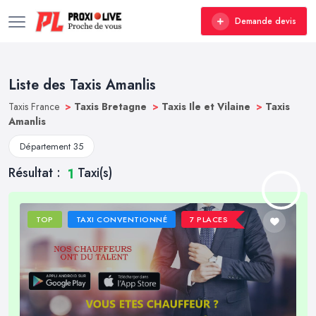
Demande devis
Liste des Taxis Amanlis
Taxis France
>
Taxis Bretagne
>
Taxis Ile et Vilaine
>
Taxis
Amanlis
Département 35
Résultat :
Taxi(s)
1
TOP
TAXI CONVENTIONNÉ
7 PLACES