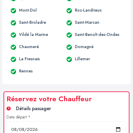
Mont-Dol
Roz-Landrieux
Saint-Broladre
Saint-Marcan
Vildé la Marine
Saint-Benoît-des-Ondes
Chaumeré
Domagné
La Fresnais
Lillemer
Rennes
Réservez votre Chauffeur
Détails passager
Date départ *