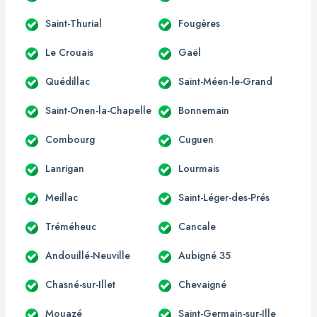
Saint-Thurial
Fougères
Le Crouais
Gaël
Quédillac
Saint-Méen-le-Grand
Saint-Onen-la-Chapelle
Bonnemain
Combourg
Cuguen
Lanrigan
Lourmais
Meillac
Saint-Léger-des-Prés
Tréméheuc
Cancale
Andouillé-Neuville
Aubigné 35
Chasné-sur-Illet
Chevaigné
Mouazé
Saint-Germain-sur-Ille