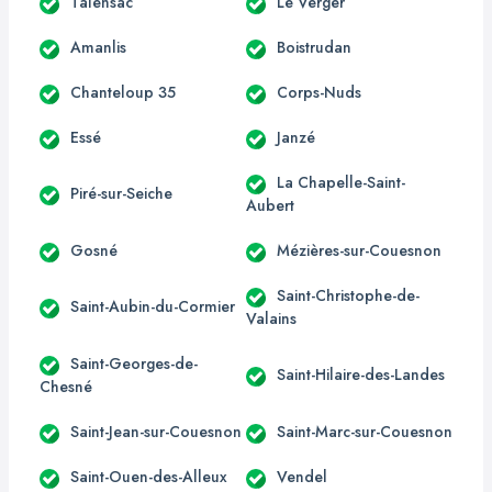
Talensac
Le Verger
Amanlis
Boistrudan
Chanteloup 35
Corps-Nuds
Essé
Janzé
La Chapelle-Saint-
Piré-sur-Seiche
Aubert
Gosné
Mézières-sur-Couesnon
Saint-Christophe-de-
Saint-Aubin-du-Cormier
Valains
Saint-Georges-de-
Saint-Hilaire-des-Landes
Chesné
Saint-Jean-sur-Couesnon
Saint-Marc-sur-Couesnon
Saint-Ouen-des-Alleux
Vendel