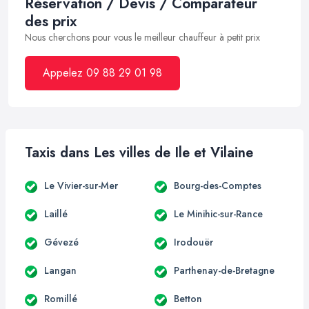
Réservation / Devis / Comparateur
des prix
Nous cherchons pour vous le meilleur chauffeur à petit prix
Appelez 09 88 29 01 98
Taxis dans Les villes de Ile et Vilaine
Le Vivier-sur-Mer
Bourg-des-Comptes
Laillé
Le Minihic-sur-Rance
Gévezé
Irodouër
Langan
Parthenay-de-Bretagne
Romillé
Betton