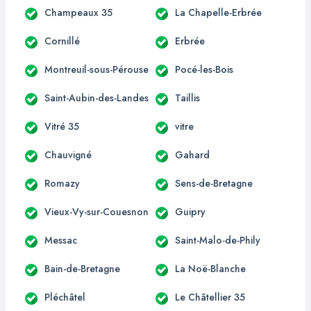
Champeaux 35
La Chapelle-Erbrée
Cornillé
Erbrée
Montreuil-sous-Pérouse
Pocé-les-Bois
Saint-Aubin-des-Landes
Taillis
Vitré 35
vitre
Chauvigné
Gahard
Romazy
Sens-de-Bretagne
Vieux-Vy-sur-Couesnon
Guipry
Messac
Saint-Malo-de-Phily
Bain-de-Bretagne
La Noë-Blanche
Pléchâtel
Le Châtellier 35