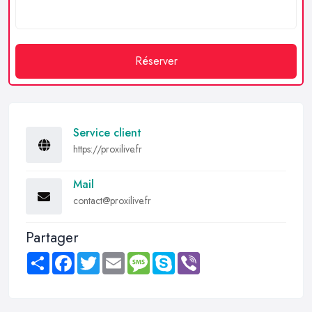
Réserver
Service client
https://proxilive.fr
Mail
contact@proxilive.fr
Partager
Share
Facebook
Twitter
Email
Message
Skype
Viber