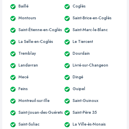
Baillé
Coglès
Montours
Saint-Brice-en-Coglès
Saint-Étienne-en-Coglès
Saint-Marc-le-Blanc
La Selle-en-Coglès
Le Tiercent
Tremblay
Dourdain
Landavran
Livré-sur-Changeon
Mecé
Dingé
Feins
Guipel
Montreuil-sur-Ille
Saint-Guinoux
Saint-Jouan-des-Guérets
Saint-Père 35
Saint-Suliac
La Ville-ès-Nonais