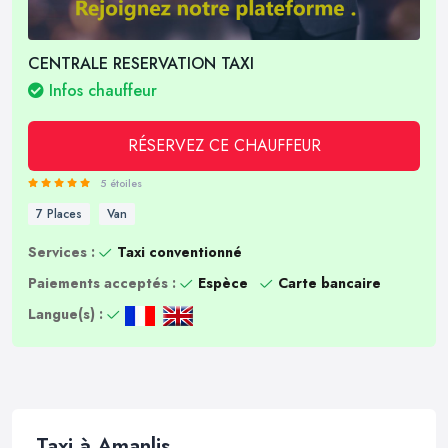
CENTRALE RESERVATION TAXI
Infos chauffeur
RÉSERVEZ CE CHAUFFEUR
5 étoiles
7 Places
Van
Services :
Taxi conventionné
Paiements acceptés :
Espèce
Carte bancaire
Langue(s) :
Taxi à Amanlis