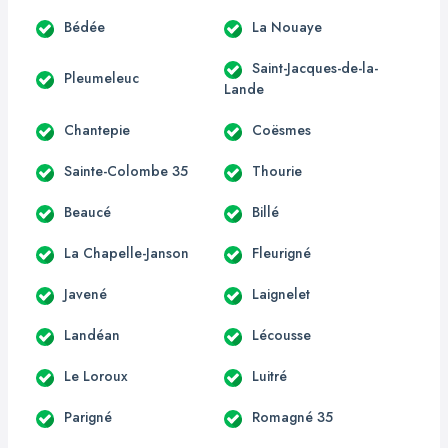
Bédée
La Nouaye
Saint-Jacques-de-la-
Pleumeleuc
Lande
Chantepie
Coësmes
Sainte-Colombe 35
Thourie
Beaucé
Billé
La Chapelle-Janson
Fleurigné
Javené
Laignelet
Landéan
Lécousse
Le Loroux
Luitré
Parigné
Romagné 35