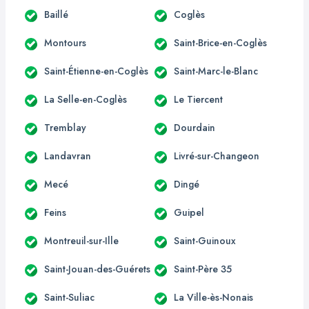
Baillé
Coglès
Montours
Saint-Brice-en-Coglès
Saint-Étienne-en-Coglès
Saint-Marc-le-Blanc
La Selle-en-Coglès
Le Tiercent
Tremblay
Dourdain
Landavran
Livré-sur-Changeon
Mecé
Dingé
Feins
Guipel
Montreuil-sur-Ille
Saint-Guinoux
Saint-Jouan-des-Guérets
Saint-Père 35
Saint-Suliac
La Ville-ès-Nonais