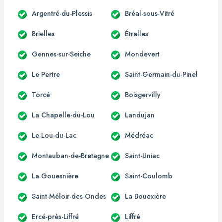
Argentré-du-Plessis
Bréal-sous-Vitré
Brielles
Étrelles
Gennes-sur-Seiche
Mondevert
Le Pertre
Saint-Germain-du-Pinel
Torcé
Boisgervilly
La Chapelle-du-Lou
Landujan
Le Lou-du-Lac
Médréac
Montauban-de-Bretagne
Saint-Uniac
La Gouesnière
Saint-Coulomb
Saint-Méloir-des-Ondes
La Bouexière
Ercé-près-Liffré
Liffré