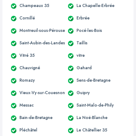
Champeaux 35
La Chapelle-Erbrée
Cornillé
Erbrée
Montreuil-sous-Pérouse
Pocé-les-Bois
Saint-Aubin-des-Landes
Taillis
Vitré 35
vitre
Chauvigné
Gahard
Romazy
Sens-de-Bretagne
Vieux-Vy-sur-Couesnon
Guipry
Messac
Saint-Malo-de-Phily
Bain-de-Bretagne
La Noë-Blanche
Pléchâtel
Le Châtellier 35