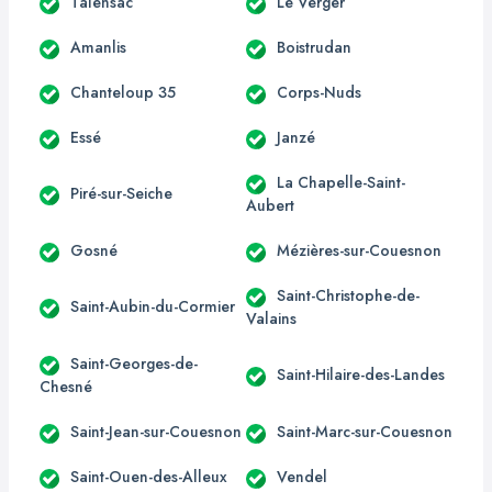
Talensac
Le Verger
Amanlis
Boistrudan
Chanteloup 35
Corps-Nuds
Essé
Janzé
La Chapelle-Saint-
Piré-sur-Seiche
Aubert
Gosné
Mézières-sur-Couesnon
Saint-Christophe-de-
Saint-Aubin-du-Cormier
Valains
Saint-Georges-de-
Saint-Hilaire-des-Landes
Chesné
Saint-Jean-sur-Couesnon
Saint-Marc-sur-Couesnon
Saint-Ouen-des-Alleux
Vendel