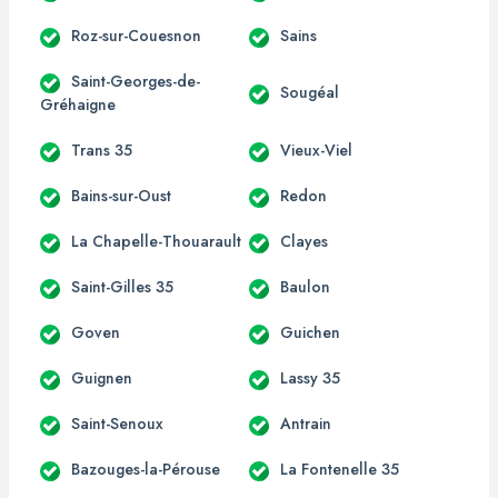
Roz-sur-Couesnon
Sains
Saint-Georges-de-
Sougéal
Gréhaigne
Trans 35
Vieux-Viel
Bains-sur-Oust
Redon
La Chapelle-Thouarault
Clayes
Saint-Gilles 35
Baulon
Goven
Guichen
Guignen
Lassy 35
Saint-Senoux
Antrain
Bazouges-la-Pérouse
La Fontenelle 35