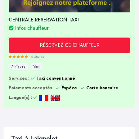
CENTRALE RESERVATION TAXI
Infos chauffeur
RÉSERVEZ CE CHAUFFEUR
5 étoiles
7 Places
Van
Services :
Taxi conventionné
Paiements acceptés :
Espèce
Carte bancaire
Langue(s) :
Taxi à Laignelet