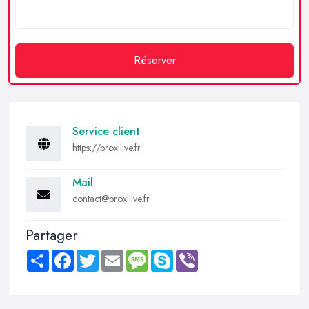
Réserver
Service client
https://proxilive.fr
Mail
contact@proxilive.fr
Partager
Share
Facebook
Twitter
Email
Message
Skype
Viber