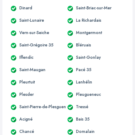
Dinard
Saint-Briac-sur-Mer
Saint-Lunaire
La Richardais
Vern-sur-Seiche
Montgermont
Saint-Grégoire 35
Bléruais
Iffendic
Saint-Gonlay
Saint-Maugan
Pacé 35
Pleurtuit
Lanhélin
Plesder
Pleugueneuc
Saint-Pierre-de-Plesguen
Tressé
Acigné
Bais 35
Chancé
Domalain