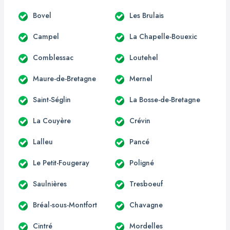
Bovel
Les Brulais
Campel
La Chapelle-Bouexic
Comblessac
Loutehel
Maure-de-Bretagne
Mernel
Saint-Séglin
La Bosse-de-Bretagne
La Couyère
Crévin
Lalleu
Pancé
Le Petit-Fougeray
Poligné
Saulnières
Tresboeuf
Bréal-sous-Montfort
Chavagne
Cintré
Mordelles