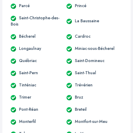
Parcé
Princé
Saint-Christophe-des-
La Baussaine
Bois
Bécherel
Cardroc
Longaulnay
Miniac-sous-Bécherel
Québriac
Saint-Domineuc
Saint-Pern
Saint-Thual
Tinténiac
Trévérien
Trimer
Bruz
Pont-Réan
Breteil
Monterfil
Montfort-sur-Meu