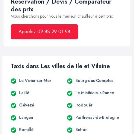
Réservation / Devis / Comparateur
des prix
Nous cherchons pour vous le meilleur chauffeur à petit prix
Appelez 09 88 29 01 98
Taxis dans Les villes de Ile et Vilaine
Le Vivier-sur-Mer
Bourg-des-Comptes
Laillé
Le Minihic-sur-Rance
Gévezé
Irodouër
Langan
Parthenay-de-Bretagne
Romillé
Betton