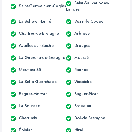
Saint-Sauveur-des-
Saint-Germain-en-Coglès
Landes
La Selle-en-Luitré
Vezin-le-Coquet
Chartres-de-Bretagne
Arbrissel
Availles-sur-Seiche
Drouges
La Guerche-de-Bretagne
Moussé
Moutiers 35
Rannée
La Selle-Guerchaise
Visseiche
Baguer-Morvan
Baguer-Pican
La Boussac
Broualan
Cherrueix
Dol-de-Bretagne
Épiniac
Hirel