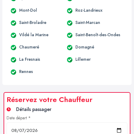
Mont-Dol
Roz-Landrieux
Saint-Broladre
Saint-Marcan
Vildé la Marine
Saint-Benoît-des-Ondes
Chaumeré
Domagné
La Fresnais
Lillemer
Rennes
Réservez votre Chauffeur
Détails passager
Date départ *