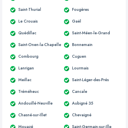
Saint-Thurial
Fougères
Le Crouais
Gaël
Quédillac
Saint-Méen-le-Grand
Saint-Onen-la-Chapelle
Bonnemain
Combourg
Cuguen
Lanrigan
Lourmais
Meillac
Saint-Léger-des-Prés
Tréméheuc
Cancale
Andouillé-Neuville
Aubigné 35
Chasné-sur-Illet
Chevaigné
Mouazé
Saint-Germain-sur-Ille