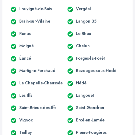
Louvigné-de-Bais
Vergéal
Brain-sur-Vilaine
Langon 35
Renac
Le Rheu
Moigné
Chelun
Éancé
Forges-la-Forêt
Martigné-Ferchaud
Bazouges-sous-Hédé
La Chapelle-Chaussée
Hédé
Les Iffs
Langouet
Saint-Brieuc-des-Iffs
Saint-Gondran
Vignoc
Ercé-en-Lamée
Teillay
Pleine-Fougères