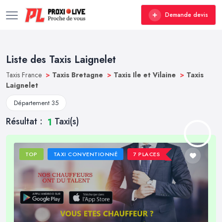
Demande devis
Liste des Taxis Laignelet
Taxis France
>
Taxis Bretagne
>
Taxis Ile et Vilaine
>
Taxis
Laignelet
Département 35
Résultat :
Taxi(s)
1
TOP
TAXI CONVENTIONNÉ
7 PLACES