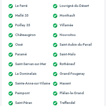
Le Ferré
Louvigné-du-Désert
Mellé 35
Monthault
Poilley 35
Villamée
Châteaugiron
Nouvoitou
Ossé
Saint-Aubin-du-Pavail
Paramé
Saint-Malo
Saint-Servan-sur-Mer
Rothéneuf
La Dominelais
Grand-Fougeray
Sainte-Anne-sur-Vilaine
Maxent
Paimpont
Plélan-le-Grand
Saint-Péran
Treffendel