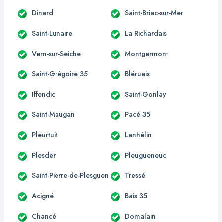
Dinard
Saint-Briac-sur-Mer
Saint-Lunaire
La Richardais
Vern-sur-Seiche
Montgermont
Saint-Grégoire 35
Bléruais
Iffendic
Saint-Gonlay
Saint-Maugan
Pacé 35
Pleurtuit
Lanhélin
Plesder
Pleugueneuc
Saint-Pierre-de-Plesguen
Tressé
Acigné
Bais 35
Chancé
Domalain