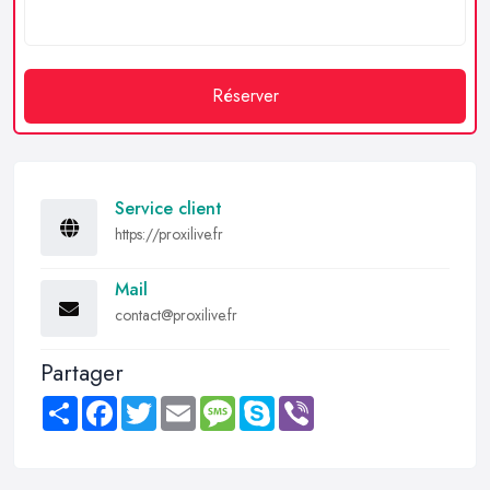
Réserver
Service client
https://proxilive.fr
Mail
contact@proxilive.fr
Partager
Share
Facebook
Twitter
Email
Message
Skype
Viber