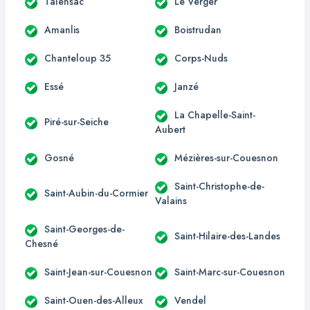
Talensac
Le Verger
Amanlis
Boistrudan
Chanteloup 35
Corps-Nuds
Essé
Janzé
La Chapelle-Saint-
Piré-sur-Seiche
Aubert
Gosné
Mézières-sur-Couesnon
Saint-Christophe-de-
Saint-Aubin-du-Cormier
Valains
Saint-Georges-de-
Saint-Hilaire-des-Landes
Chesné
Saint-Jean-sur-Couesnon
Saint-Marc-sur-Couesnon
Saint-Ouen-des-Alleux
Vendel