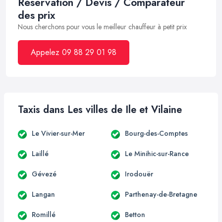
Réservation / Devis / Comparateur
des prix
Nous cherchons pour vous le meilleur chauffeur à petit prix
Appelez 09 88 29 01 98
Taxis dans Les villes de Ile et Vilaine
Le Vivier-sur-Mer
Bourg-des-Comptes
Laillé
Le Minihic-sur-Rance
Gévezé
Irodouër
Langan
Parthenay-de-Bretagne
Romillé
Betton