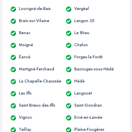
Louvigné-de-Bais
Vergéal
Brain-sur-Vilaine
Langon 35
Renac
Le Rheu
Moigné
Chelun
Éancé
Forges-la-Forêt
Martigné-Ferchaud
Bazouges-sous-Hédé
La Chapelle-Chaussée
Hédé
Les Iffs
Langouet
Saint-Brieuc-des-Iffs
Saint-Gondran
Vignoc
Ercé-en-Lamée
Teillay
Pleine-Fougères