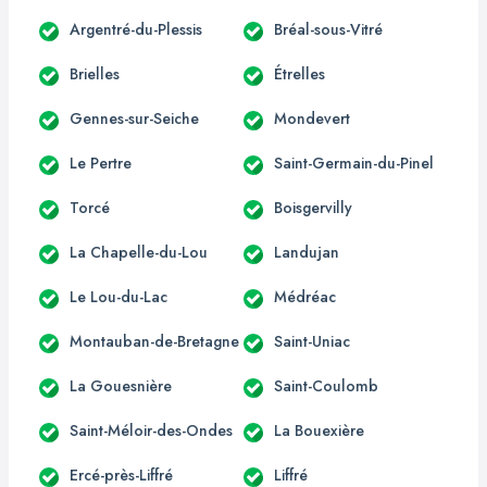
Argentré-du-Plessis
Bréal-sous-Vitré
Brielles
Étrelles
Gennes-sur-Seiche
Mondevert
Le Pertre
Saint-Germain-du-Pinel
Torcé
Boisgervilly
La Chapelle-du-Lou
Landujan
Le Lou-du-Lac
Médréac
Montauban-de-Bretagne
Saint-Uniac
La Gouesnière
Saint-Coulomb
Saint-Méloir-des-Ondes
La Bouexière
Ercé-près-Liffré
Liffré