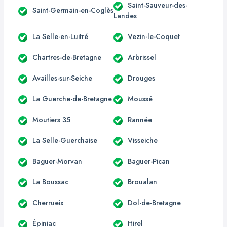
Saint-Sauveur-des-
Saint-Germain-en-Coglès
Landes
La Selle-en-Luitré
Vezin-le-Coquet
Chartres-de-Bretagne
Arbrissel
Availles-sur-Seiche
Drouges
La Guerche-de-Bretagne
Moussé
Moutiers 35
Rannée
La Selle-Guerchaise
Visseiche
Baguer-Morvan
Baguer-Pican
La Boussac
Broualan
Cherrueix
Dol-de-Bretagne
Épiniac
Hirel