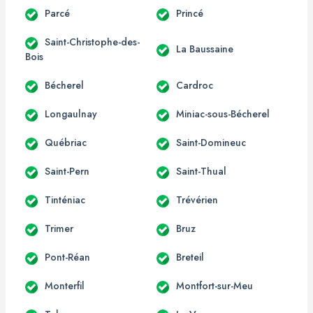
Parcé
Princé
Saint-Christophe-des-
La Baussaine
Bois
Bécherel
Cardroc
Longaulnay
Miniac-sous-Bécherel
Québriac
Saint-Domineuc
Saint-Pern
Saint-Thual
Tinténiac
Trévérien
Trimer
Bruz
Pont-Réan
Breteil
Monterfil
Montfort-sur-Meu