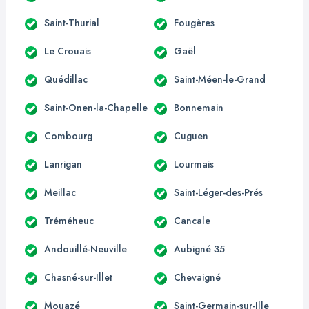
Saint-Thurial
Fougères
Le Crouais
Gaël
Quédillac
Saint-Méen-le-Grand
Saint-Onen-la-Chapelle
Bonnemain
Combourg
Cuguen
Lanrigan
Lourmais
Meillac
Saint-Léger-des-Prés
Tréméheuc
Cancale
Andouillé-Neuville
Aubigné 35
Chasné-sur-Illet
Chevaigné
Mouazé
Saint-Germain-sur-Ille