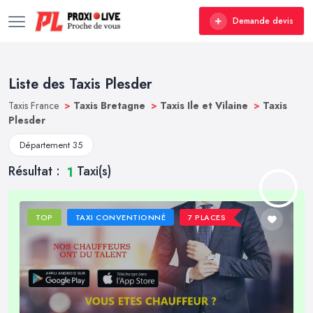
Demande devis
Liste des Taxis Plesder
Taxis France
>
Taxis Bretagne
>
Taxis Ile et Vilaine
>
Taxis
Plesder
Département 35
Résultat :
Taxi(s)
1
TOP
TAXI CONVENTIONNÉ
7 PLACES