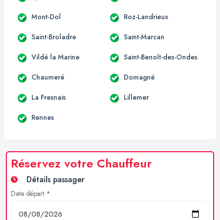
Mont-Dol
Roz-Landrieux
Saint-Broladre
Saint-Marcan
Vildé la Marine
Saint-Benoît-des-Ondes
Chaumeré
Domagné
La Fresnais
Lillemer
Rennes
Réservez votre Chauffeur
Détails passager
Date départ *