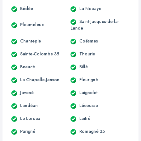
Bédée
La Nouaye
Saint-Jacques-de-la-
Pleumeleuc
Lande
Chantepie
Coësmes
Sainte-Colombe 35
Thourie
Beaucé
Billé
La Chapelle-Janson
Fleurigné
Javené
Laignelet
Landéan
Lécousse
Le Loroux
Luitré
Parigné
Romagné 35