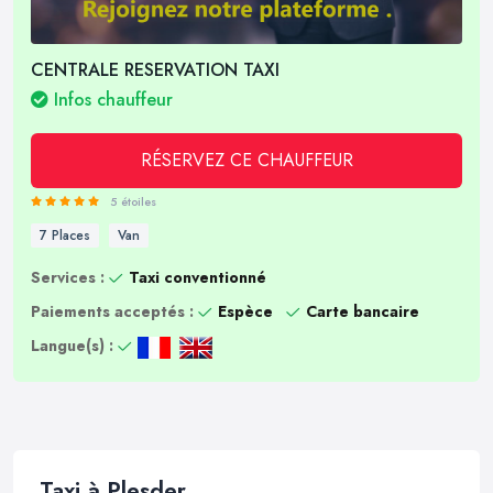
CENTRALE RESERVATION TAXI
Infos chauffeur
RÉSERVEZ CE CHAUFFEUR
5 étoiles
7 Places
Van
Services :
Taxi conventionné
Paiements acceptés :
Espèce
Carte bancaire
Langue(s) :
Taxi à Plesder