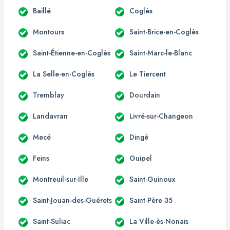
Baillé
Coglès
Montours
Saint-Brice-en-Coglès
Saint-Étienne-en-Coglès
Saint-Marc-le-Blanc
La Selle-en-Coglès
Le Tiercent
Tremblay
Dourdain
Landavran
Livré-sur-Changeon
Mecé
Dingé
Feins
Guipel
Montreuil-sur-Ille
Saint-Guinoux
Saint-Jouan-des-Guérets
Saint-Père 35
Saint-Suliac
La Ville-ès-Nonais