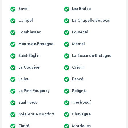
Bovel
Les Brulais
Campel
La Chapelle-Bouexic
Comblessac
Loutehel
Maure-de-Bretagne
Mernel
Saint-Séglin
La Bosse-de-Bretagne
La Couyère
Crévin
Lalleu
Pancé
Le Petit-Fougeray
Poligné
Saulnières
Tresboeuf
Bréal-sous-Montfort
Chavagne
Cintré
Mordelles