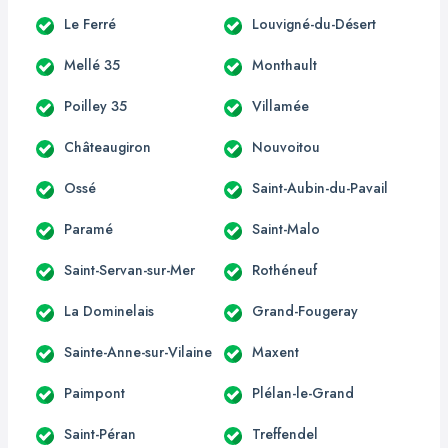
Le Ferré
Louvigné-du-Désert
Mellé 35
Monthault
Poilley 35
Villamée
Châteaugiron
Nouvoitou
Ossé
Saint-Aubin-du-Pavail
Paramé
Saint-Malo
Saint-Servan-sur-Mer
Rothéneuf
La Dominelais
Grand-Fougeray
Sainte-Anne-sur-Vilaine
Maxent
Paimpont
Plélan-le-Grand
Saint-Péran
Treffendel