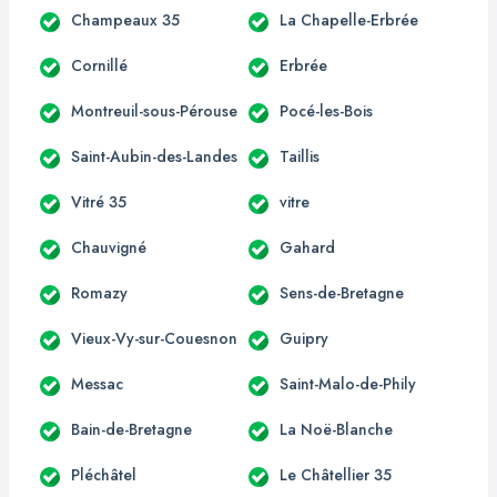
Champeaux 35
La Chapelle-Erbrée
Cornillé
Erbrée
Montreuil-sous-Pérouse
Pocé-les-Bois
Saint-Aubin-des-Landes
Taillis
Vitré 35
vitre
Chauvigné
Gahard
Romazy
Sens-de-Bretagne
Vieux-Vy-sur-Couesnon
Guipry
Messac
Saint-Malo-de-Phily
Bain-de-Bretagne
La Noë-Blanche
Pléchâtel
Le Châtellier 35