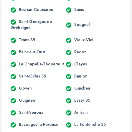
Roz-sur-Couesnon
Sains
Saint-Georges-de-
Sougéal
Gréhaigne
Trans 35
Vieux-Viel
Bains-sur-Oust
Redon
La Chapelle-Thouarault
Clayes
Saint-Gilles 35
Baulon
Goven
Guichen
Guignen
Lassy 35
Saint-Senoux
Antrain
Bazouges-la-Pérouse
La Fontenelle 35