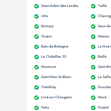
Saint-Aubin-des-Landes
Taillis
vitre
Chauvi
Romazy
Sens-de
Guipry
Messac
Bain-de-Bretagne
La Noë-
Le Châtellier 35
Baillé
Montours
Saint-Br
Saint-Marc-le-Blanc
La Sell
Tremblay
Dourdai
Livré-sur-Changeon
Mecé
Feins
Guipel