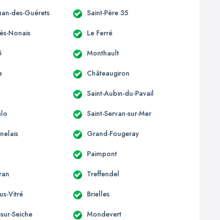
ouan-des-Guérets
Saint-Père 35
-ès-Nonais
Le Ferré
5
Monthault
e
Châteaugiron
Saint-Aubin-du-Pavail
alo
Saint-Servan-sur-Mer
nelais
Grand-Fougeray
Paimpont
ran
Treffendel
us-Vitré
Brielles
sur-Seiche
Mondevert