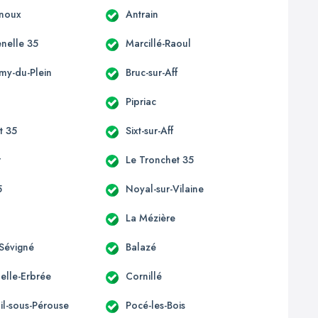
enoux
Antrain
enelle 35
Marcillé-Raoul
émy-du-Plein
Bruc-sur-Aff
Pipriac
st 35
Sixt-sur-Aff
r
Le Tronchet 35
5
Noyal-sur-Vilaine
La Mézière
Sévigné
Balazé
elle-Erbrée
Cornillé
il-sous-Pérouse
Pocé-les-Bois