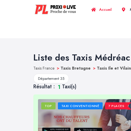
Accueil
M
Liste des Taxis Médréac
Taxis France
>
Taxis Bretagne
>
Taxis Ile et Vilai
Département 35
Résultat :
Taxi(s)
1
TOP
TAXI CONVENTIONNÉ
7 PLACES