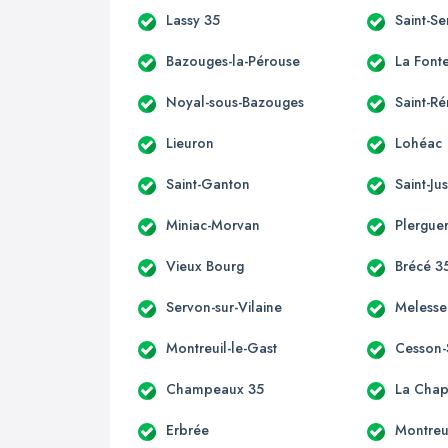
Lassy 35
Saint-S
Bazouges-la-Pérouse
La Font
Noyal-sous-Bazouges
Saint-R
Lieuron
Lohéac
Saint-Ganton
Saint-Ju
Miniac-Morvan
Plergue
Vieux Bourg
Brécé 3
Servon-sur-Vilaine
Melesse
Montreuil-le-Gast
Cesson-
Champeaux 35
La Chap
Erbrée
Montreu