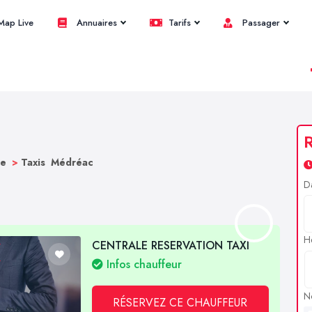
ap Live
Annuaires
Tarifs
Passager
R
ne
>
Taxis Médréac
D
H
CENTRALE RESERVATION TAXI
Infos chauffeur
N
RÉSERVEZ CE CHAUFFEUR