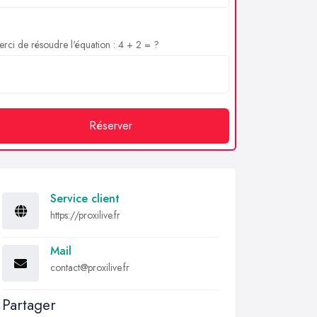
rci de résoudre l'équation : 4 + 2 = ?
Réserver
Service client
https://proxilive.fr
Mail
contact@proxilive.fr
Partager