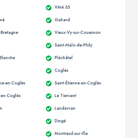
Vitré 35
gné
Gahard
-Bretagne
Vieux-Vy-sur-Couesnon
Saint-Malo-de-Phily
Blanche
Pléchâtel
Coglès
ice-en-Coglès
Saint-Étienne-en-Coglès
e-en-Coglès
Le Tiercent
n
Landavran
Dingé
Montreuil-sur-Ille