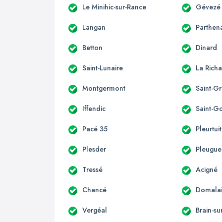
Le Minihic-sur-Rance
Gévezé
Langan
Parthen
Betton
Dinard
Saint-Lunaire
La Richa
Montgermont
Saint-G
Iffendic
Saint-G
Pacé 35
Pleurtuit
Plesder
Pleugu
Tressé
Acigné
Chancé
Domala
Vergéal
Brain-su