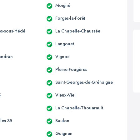
Moigné
Forges-la-Forêt
s-sous-Hédé
La Chapelle-Chaussée
Langouet
ondran
Vignoc
Pleine-Fougères
Saint-Georges-de-Gréhaigne
5
Vieux-Viel
La Chapelle-Thouarault
lles 35
Baulon
n
Guignen