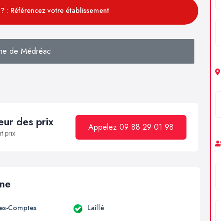
? : Référencez votre établissement
he de Médréac
ur des prix
Appelez 09 88 29 01 98
t prix
ine
es-Comptes
Laillé