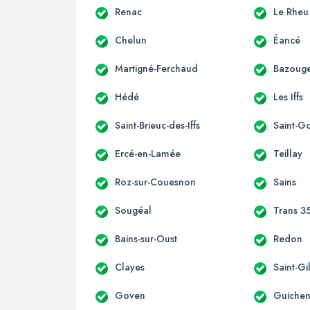
Renac
Le Rheu
Chelun
Éancé
Martigné-Ferchaud
Bazouge
Hédé
Les Iffs
Saint-Brieuc-des-Iffs
Saint-G
Ercé-en-Lamée
Teillay
Roz-sur-Couesnon
Sains
Sougéal
Trans 3
Bains-sur-Oust
Redon
Clayes
Saint-Gi
Goven
Guiche