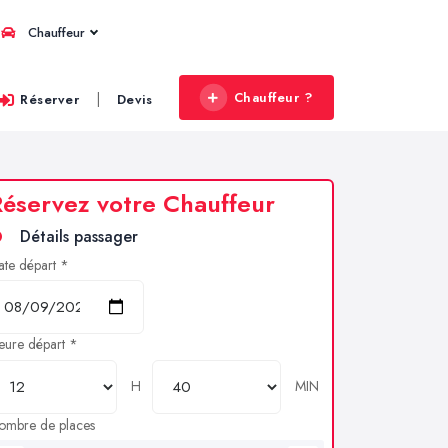
Chauffeur
Chauffeur ?
|
Réserver
Devis
éservez votre Chauffeur
Détails passager
ate départ *
eure départ *
H
MIN
ombre de places