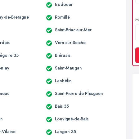
Irodouër
ay-de-Bretagne
Romillé
Me
Saint-Briac-sur-Mer
rdais
Vern-sur-Seiche
régoire 35
Bléruais
onlay
Saint-Maugan
Lanhélin
eneuc
Saint-Pierre-de-Plesguen
Bais 35
in
Louvigné-de-Bais
r-Vilaine
Langon 35