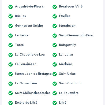
Argentré-du-Plessis
Bréal-sous-Vitré
Brielles
Étrelles
Gennes-sur-Seiche
Mondevert
Le Pertre
Saint-Germain-du-Pinel
Torcé
Boisgervilly
La Chapelle-du-Lou
Landujan
Le Lou-du-Lac
Médréac
Montauban-de-Bretagne
Saint-Uniac
La Gouesnière
Saint-Coulomb
Saint-Méloir-des-Ondes
La Bouexière
Ercé-près-Liffré
Liffré