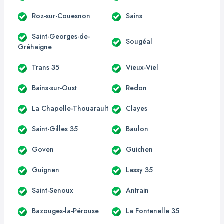
Roz-sur-Couesnon
Sains
Saint-Georges-de-
Sougéal
Gréhaigne
Trans 35
Vieux-Viel
Bains-sur-Oust
Redon
La Chapelle-Thouarault
Clayes
Saint-Gilles 35
Baulon
Goven
Guichen
Guignen
Lassy 35
Saint-Senoux
Antrain
Bazouges-la-Pérouse
La Fontenelle 35