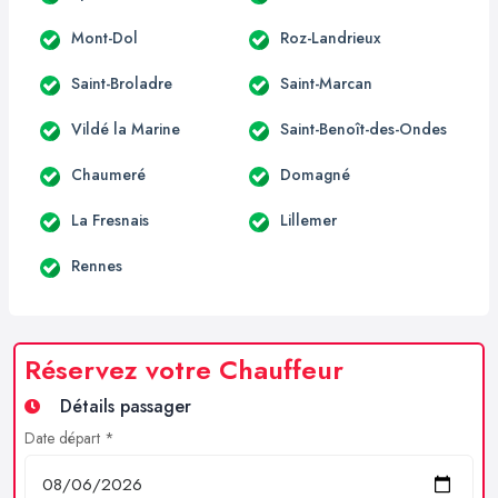
Mont-Dol
Roz-Landrieux
Saint-Broladre
Saint-Marcan
Vildé la Marine
Saint-Benoît-des-Ondes
Chaumeré
Domagné
La Fresnais
Lillemer
Rennes
Réservez votre Chauffeur
Détails passager
Date départ *