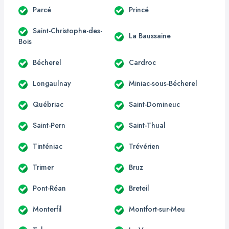
Parcé
Princé
Saint-Christophe-des-
La Baussaine
Bois
Bécherel
Cardroc
Longaulnay
Miniac-sous-Bécherel
Québriac
Saint-Domineuc
Saint-Pern
Saint-Thual
Tinténiac
Trévérien
Trimer
Bruz
Pont-Réan
Breteil
Monterfil
Montfort-sur-Meu