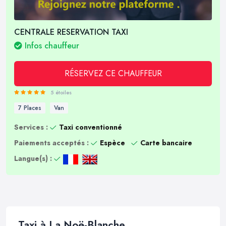
CENTRALE RESERVATION TAXI
Infos chauffeur
RÉSERVEZ CE CHAUFFEUR
5 étoiles
7 Places
Van
Services :
Taxi conventionné
Paiements acceptés :
Espèce
Carte bancaire
Langue(s) :
Taxi à La Noë-Blanche