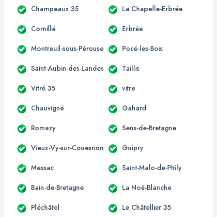
Champeaux 35
La Chapelle-Erbrée
Cornillé
Erbrée
Montreuil-sous-Pérouse
Pocé-les-Bois
Saint-Aubin-des-Landes
Taillis
Vitré 35
vitre
Chauvigné
Gahard
Romazy
Sens-de-Bretagne
Vieux-Vy-sur-Couesnon
Guipry
Messac
Saint-Malo-de-Phily
Bain-de-Bretagne
La Noë-Blanche
Pléchâtel
Le Châtellier 35