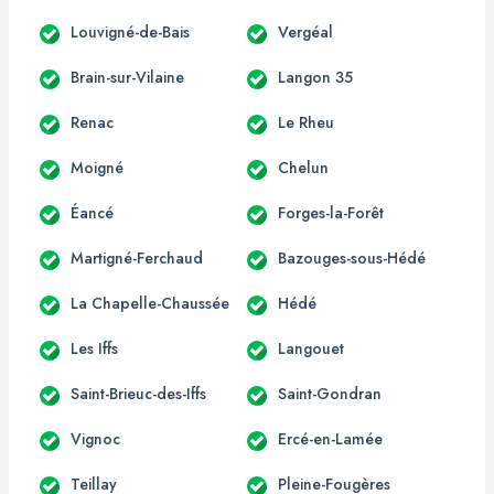
Louvigné-de-Bais
Vergéal
Brain-sur-Vilaine
Langon 35
Renac
Le Rheu
Moigné
Chelun
Éancé
Forges-la-Forêt
Martigné-Ferchaud
Bazouges-sous-Hédé
La Chapelle-Chaussée
Hédé
Les Iffs
Langouet
Saint-Brieuc-des-Iffs
Saint-Gondran
Vignoc
Ercé-en-Lamée
Teillay
Pleine-Fougères