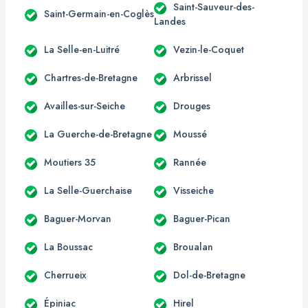
Saint-Sauveur-des-
Saint-Germain-en-Coglès
Landes
La Selle-en-Luitré
Vezin-le-Coquet
Chartres-de-Bretagne
Arbrissel
Availles-sur-Seiche
Drouges
La Guerche-de-Bretagne
Moussé
Moutiers 35
Rannée
La Selle-Guerchaise
Visseiche
Baguer-Morvan
Baguer-Pican
La Boussac
Broualan
Cherrueix
Dol-de-Bretagne
Épiniac
Hirel