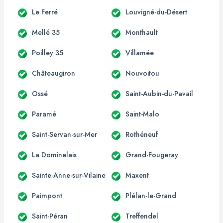
Le Ferré
Louvigné-du-Désert
Mellé 35
Monthault
Poilley 35
Villamée
Châteaugiron
Nouvoitou
Ossé
Saint-Aubin-du-Pavail
Paramé
Saint-Malo
Saint-Servan-sur-Mer
Rothéneuf
La Dominelais
Grand-Fougeray
Sainte-Anne-sur-Vilaine
Maxent
Paimpont
Plélan-le-Grand
Saint-Péran
Treffendel