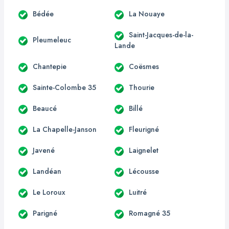
Bédée
La Nouaye
Saint-Jacques-de-la-
Pleumeleuc
Lande
Chantepie
Coësmes
Sainte-Colombe 35
Thourie
Beaucé
Billé
La Chapelle-Janson
Fleurigné
Javené
Laignelet
Landéan
Lécousse
Le Loroux
Luitré
Parigné
Romagné 35