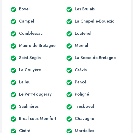
Bovel
Les Brulais
Campel
La Chapelle-Bouexic
Comblessac
Loutehel
Maure-de-Bretagne
Mernel
Saint-Séglin
La Bosse-de-Bretagne
La Couyère
Crévin
Lalleu
Pancé
Le Petit-Fougeray
Poligné
Saulnières
Tresboeuf
Bréal-sous-Montfort
Chavagne
Cintré
Mordelles