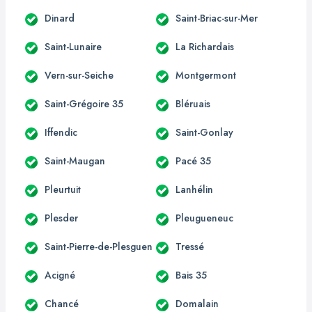
Dinard
Saint-Briac-sur-Mer
Saint-Lunaire
La Richardais
Vern-sur-Seiche
Montgermont
Saint-Grégoire 35
Bléruais
Iffendic
Saint-Gonlay
Saint-Maugan
Pacé 35
Pleurtuit
Lanhélin
Plesder
Pleugueneuc
Saint-Pierre-de-Plesguen
Tressé
Acigné
Bais 35
Chancé
Domalain