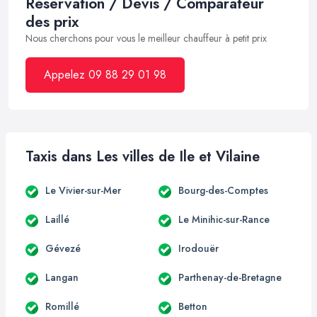
Réservation / Devis / Comparateur
des prix
Nous cherchons pour vous le meilleur chauffeur à petit prix
Appelez 09 88 29 01 98
Taxis dans Les villes de Ile et Vilaine
Le Vivier-sur-Mer
Bourg-des-Comptes
Laillé
Le Minihic-sur-Rance
Gévezé
Irodouër
Langan
Parthenay-de-Bretagne
Romillé
Betton