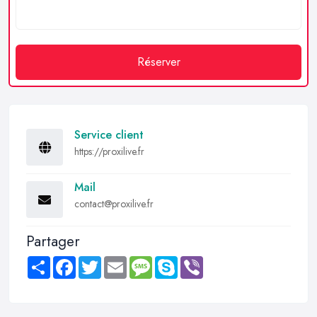
Réserver
Service client
https://proxilive.fr
Mail
contact@proxilive.fr
Partager
Share
Facebook
Twitter
Email
Message
Skype
Viber