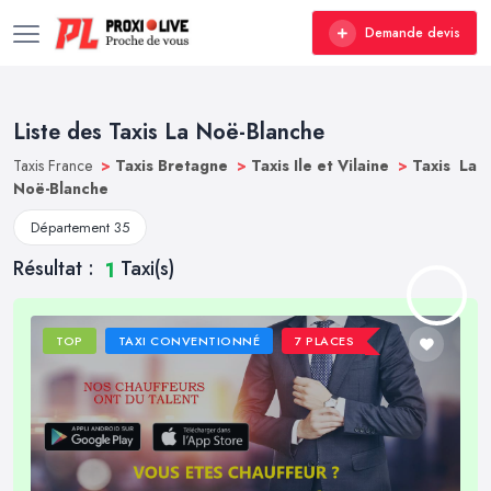
Demande devis
Liste des Taxis La Noë-Blanche
Taxis France
>
Taxis Bretagne
>
Taxis Ile et Vilaine
>
Taxis La
Noë-Blanche
Département 35
Résultat :
Taxi(s)
1
TOP
TAXI CONVENTIONNÉ
7 PLACES