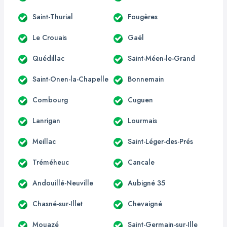
Saint-Thurial
Fougères
Le Crouais
Gaël
Quédillac
Saint-Méen-le-Grand
Saint-Onen-la-Chapelle
Bonnemain
Combourg
Cuguen
Lanrigan
Lourmais
Meillac
Saint-Léger-des-Prés
Tréméheuc
Cancale
Andouillé-Neuville
Aubigné 35
Chasné-sur-Illet
Chevaigné
Mouazé
Saint-Germain-sur-Ille