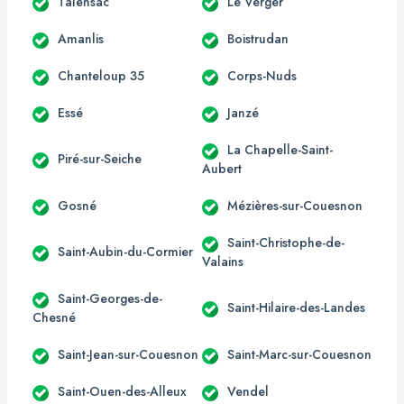
Talensac
Le Verger
Amanlis
Boistrudan
Chanteloup 35
Corps-Nuds
Essé
Janzé
La Chapelle-Saint-
Piré-sur-Seiche
Aubert
Gosné
Mézières-sur-Couesnon
Saint-Christophe-de-
Saint-Aubin-du-Cormier
Valains
Saint-Georges-de-
Saint-Hilaire-des-Landes
Chesné
Saint-Jean-sur-Couesnon
Saint-Marc-sur-Couesnon
Saint-Ouen-des-Alleux
Vendel