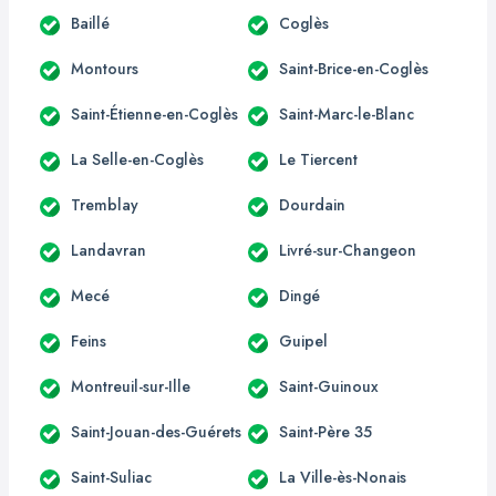
Baillé
Coglès
Montours
Saint-Brice-en-Coglès
Saint-Étienne-en-Coglès
Saint-Marc-le-Blanc
La Selle-en-Coglès
Le Tiercent
Tremblay
Dourdain
Landavran
Livré-sur-Changeon
Mecé
Dingé
Feins
Guipel
Montreuil-sur-Ille
Saint-Guinoux
Saint-Jouan-des-Guérets
Saint-Père 35
Saint-Suliac
La Ville-ès-Nonais