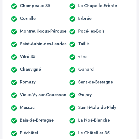
Champeaux 35
La Chapelle-Erbrée
Cornillé
Erbrée
Montreuil-sous-Pérouse
Pocé-les-Bois
Saint-Aubin-des-Landes
Taillis
Vitré 35
vitre
Chauvigné
Gahard
Romazy
Sens-de-Bretagne
Vieux-Vy-sur-Couesnon
Guipry
Messac
Saint-Malo-de-Phily
Bain-de-Bretagne
La Noë-Blanche
Pléchâtel
Le Châtellier 35