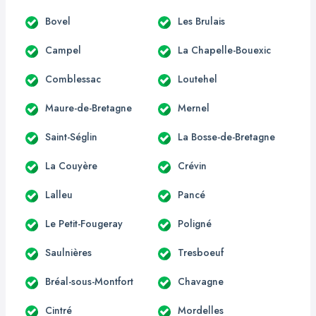
Bovel
Les Brulais
Campel
La Chapelle-Bouexic
Comblessac
Loutehel
Maure-de-Bretagne
Mernel
Saint-Séglin
La Bosse-de-Bretagne
La Couyère
Crévin
Lalleu
Pancé
Le Petit-Fougeray
Poligné
Saulnières
Tresboeuf
Bréal-sous-Montfort
Chavagne
Cintré
Mordelles