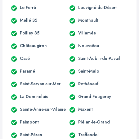
Le Ferré
Louvigné-du-Désert
Mellé 35
Monthault
Poilley 35
Villamée
Châteaugiron
Nouvoitou
Ossé
Saint-Aubin-du-Pavail
Paramé
Saint-Malo
Saint-Servan-sur-Mer
Rothéneuf
La Dominelais
Grand-Fougeray
Sainte-Anne-sur-Vilaine
Maxent
Paimpont
Plélan-le-Grand
Saint-Péran
Treffendel