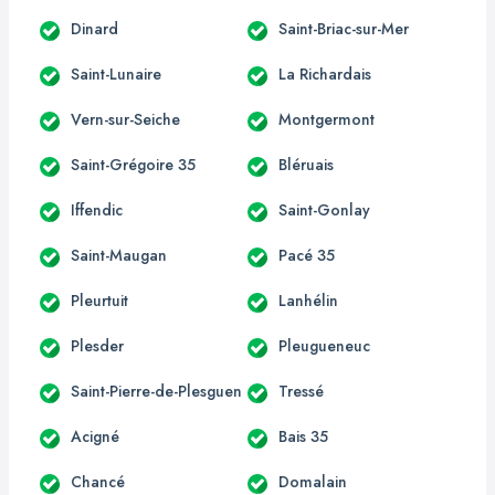
Dinard
Saint-Briac-sur-Mer
Saint-Lunaire
La Richardais
Vern-sur-Seiche
Montgermont
Saint-Grégoire 35
Bléruais
Iffendic
Saint-Gonlay
Saint-Maugan
Pacé 35
Pleurtuit
Lanhélin
Plesder
Pleugueneuc
Saint-Pierre-de-Plesguen
Tressé
Acigné
Bais 35
Chancé
Domalain