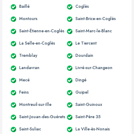
Baillé
Coglès
Montours
Saint-Brice-en-Coglès
Saint-Étienne-en-Coglès
Saint-Marc-le-Blanc
La Selle-en-Coglès
Le Tiercent
Tremblay
Dourdain
Landavran
Livré-sur-Changeon
Mecé
Dingé
Feins
Guipel
Montreuil-sur-Ille
Saint-Guinoux
Saint-Jouan-des-Guérets
Saint-Père 35
Saint-Suliac
La Ville-ès-Nonais