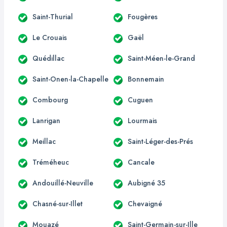
Saint-Thurial
Fougères
Le Crouais
Gaël
Quédillac
Saint-Méen-le-Grand
Saint-Onen-la-Chapelle
Bonnemain
Combourg
Cuguen
Lanrigan
Lourmais
Meillac
Saint-Léger-des-Prés
Tréméheuc
Cancale
Andouillé-Neuville
Aubigné 35
Chasné-sur-Illet
Chevaigné
Mouazé
Saint-Germain-sur-Ille