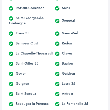
Roz-sur-Couesnon
Sains
Saint-Georges-de-
Sougéal
Gréhaigne
Trans 35
Vieux-Viel
Bains-sur-Oust
Redon
La Chapelle-Thouarault
Clayes
Saint-Gilles 35
Baulon
Goven
Guichen
Guignen
Lassy 35
Saint-Senoux
Antrain
Bazouges-la-Pérouse
La Fontenelle 35