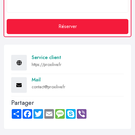
Réserver
Service client
https://proxilive.fr
Mail
contact@proxilive.fr
Partager
Share
Facebook
Twitter
Email
Message
Skype
Viber