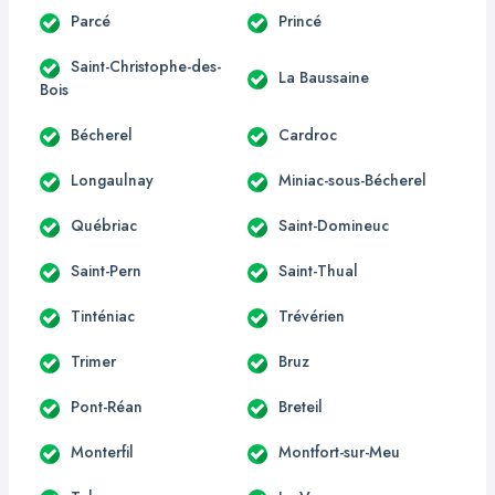
Parcé
Princé
Saint-Christophe-des-
La Baussaine
Bois
Bécherel
Cardroc
Longaulnay
Miniac-sous-Bécherel
Québriac
Saint-Domineuc
Saint-Pern
Saint-Thual
Tinténiac
Trévérien
Trimer
Bruz
Pont-Réan
Breteil
Monterfil
Montfort-sur-Meu