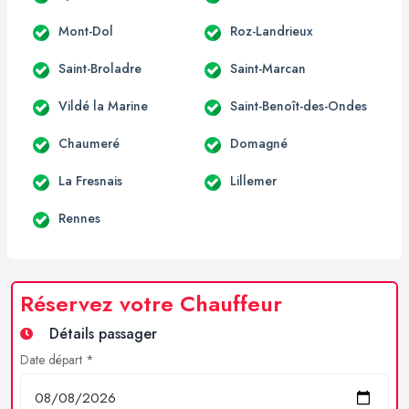
Mont-Dol
Roz-Landrieux
Saint-Broladre
Saint-Marcan
Vildé la Marine
Saint-Benoît-des-Ondes
Chaumeré
Domagné
La Fresnais
Lillemer
Rennes
Réservez votre Chauffeur
Détails passager
Date départ *