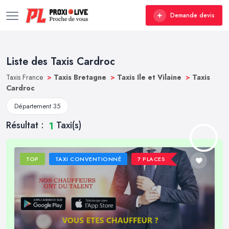
Demande devis
Liste des Taxis Cardroc
Taxis France
>
Taxis Bretagne
>
Taxis Ile et Vilaine
>
Taxis
Cardroc
Département 35
Résultat :
Taxi(s)
1
TOP
TAXI CONVENTIONNÉ
7 PLACES