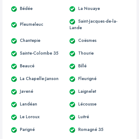
Bédée
La Nouaye
Saint-Jacques-de-la-
Pleumeleuc
Lande
Chantepie
Coësmes
Sainte-Colombe 35
Thourie
Beaucé
Billé
La Chapelle-Janson
Fleurigné
Javené
Laignelet
Landéan
Lécousse
Le Loroux
Luitré
Parigné
Romagné 35