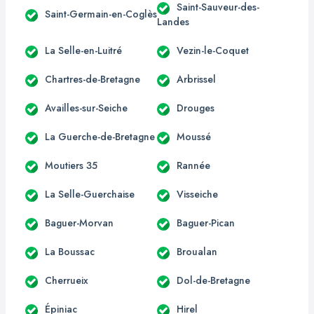
Saint-Sauveur-des-
Saint-Germain-en-Coglès
Landes
La Selle-en-Luitré
Vezin-le-Coquet
Chartres-de-Bretagne
Arbrissel
Availles-sur-Seiche
Drouges
La Guerche-de-Bretagne
Moussé
Moutiers 35
Rannée
La Selle-Guerchaise
Visseiche
Baguer-Morvan
Baguer-Pican
La Boussac
Broualan
Cherrueix
Dol-de-Bretagne
Épiniac
Hirel