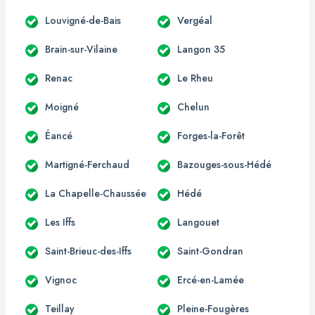
Louvigné-de-Bais
Vergéal
Brain-sur-Vilaine
Langon 35
Renac
Le Rheu
Moigné
Chelun
Éancé
Forges-la-Forêt
Martigné-Ferchaud
Bazouges-sous-Hédé
La Chapelle-Chaussée
Hédé
Les Iffs
Langouet
Saint-Brieuc-des-Iffs
Saint-Gondran
Vignoc
Ercé-en-Lamée
Teillay
Pleine-Fougères