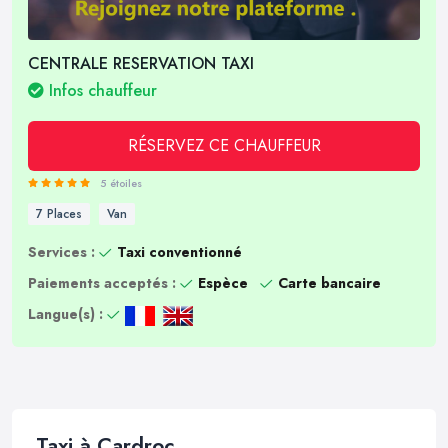
CENTRALE RESERVATION TAXI
Infos chauffeur
RÉSERVEZ CE CHAUFFEUR
5 étoiles
7 Places
Van
Services :
Taxi conventionné
Paiements acceptés :
Espèce
Carte bancaire
Langue(s) :
Taxi à Cardroc