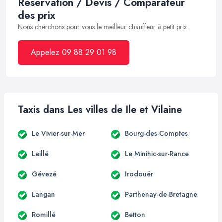
Réservation / Devis / Comparateur
des prix
Nous cherchons pour vous le meilleur chauffeur à petit prix
Appelez 09 88 29 01 98
Taxis dans Les villes de Ile et Vilaine
Le Vivier-sur-Mer
Bourg-des-Comptes
Laillé
Le Minihic-sur-Rance
Gévezé
Irodouër
Langan
Parthenay-de-Bretagne
Romillé
Betton