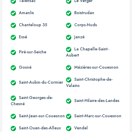
Talensac
Le Verger
Amanlis
Boistrudan
Chanteloup 35
Corps-Nuds
Essé
Janzé
La Chapelle-Saint-
Piré-sur-Seiche
Aubert
Gosné
Mézières-sur-Couesnon
Saint-Christophe-de-
Saint-Aubin-du-Cormier
Valains
Saint-Georges-de-
Saint-Hilaire-des-Landes
Chesné
Saint-Jean-sur-Couesnon
Saint-Marc-sur-Couesnon
Saint-Ouen-des-Alleux
Vendel