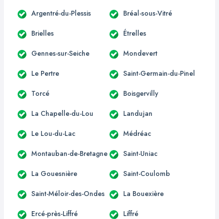
Argentré-du-Plessis
Bréal-sous-Vitré
Brielles
Étrelles
Gennes-sur-Seiche
Mondevert
Le Pertre
Saint-Germain-du-Pinel
Torcé
Boisgervilly
La Chapelle-du-Lou
Landujan
Le Lou-du-Lac
Médréac
Montauban-de-Bretagne
Saint-Uniac
La Gouesnière
Saint-Coulomb
Saint-Méloir-des-Ondes
La Bouexière
Ercé-près-Liffré
Liffré