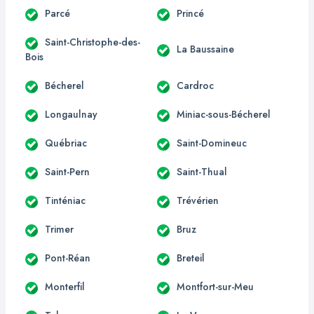
Parcé
Princé
Saint-Christophe-des-
La Baussaine
Bois
Bécherel
Cardroc
Longaulnay
Miniac-sous-Bécherel
Québriac
Saint-Domineuc
Saint-Pern
Saint-Thual
Tinténiac
Trévérien
Trimer
Bruz
Pont-Réan
Breteil
Monterfil
Montfort-sur-Meu