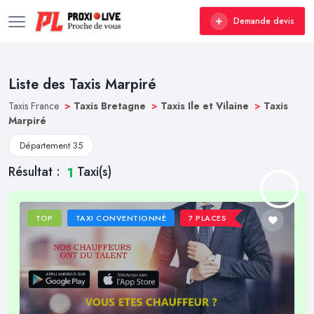
Demande devis
Liste des Taxis Marpiré
Taxis France
>
Taxis Bretagne
>
Taxis Ile et Vilaine
>
Taxis
Marpiré
Département 35
Résultat :
Taxi(s)
1
TOP
TAXI CONVENTIONNÉ
7 PLACES