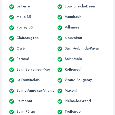
Le Ferré
Louvigné-du-Désert
Mellé 35
Monthault
Poilley 35
Villamée
Châteaugiron
Nouvoitou
Ossé
Saint-Aubin-du-Pavail
Paramé
Saint-Malo
Saint-Servan-sur-Mer
Rothéneuf
La Dominelais
Grand-Fougeray
Sainte-Anne-sur-Vilaine
Maxent
Paimpont
Plélan-le-Grand
Saint-Péran
Treffendel