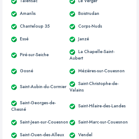
Talensac
Le Verger
Amanlis
Boistrudan
Chanteloup 35
Corps-Nuds
Essé
Janzé
La Chapelle-Saint-
Piré-sur-Seiche
Aubert
Gosné
Mézières-sur-Couesnon
Saint-Christophe-de-
Saint-Aubin-du-Cormier
Valains
Saint-Georges-de-
Saint-Hilaire-des-Landes
Chesné
Saint-Jean-sur-Couesnon
Saint-Marc-sur-Couesnon
Saint-Ouen-des-Alleux
Vendel