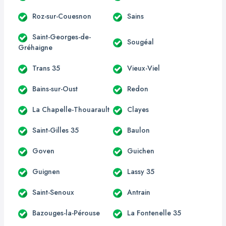
Roz-sur-Couesnon
Sains
Saint-Georges-de-
Sougéal
Gréhaigne
Trans 35
Vieux-Viel
Bains-sur-Oust
Redon
La Chapelle-Thouarault
Clayes
Saint-Gilles 35
Baulon
Goven
Guichen
Guignen
Lassy 35
Saint-Senoux
Antrain
Bazouges-la-Pérouse
La Fontenelle 35