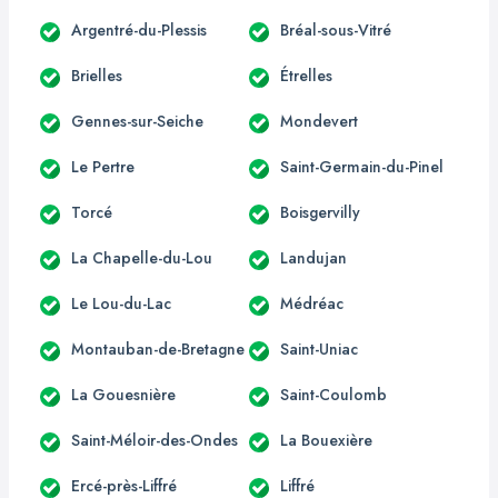
Argentré-du-Plessis
Bréal-sous-Vitré
Brielles
Étrelles
Gennes-sur-Seiche
Mondevert
Le Pertre
Saint-Germain-du-Pinel
Torcé
Boisgervilly
La Chapelle-du-Lou
Landujan
Le Lou-du-Lac
Médréac
Montauban-de-Bretagne
Saint-Uniac
La Gouesnière
Saint-Coulomb
Saint-Méloir-des-Ondes
La Bouexière
Ercé-près-Liffré
Liffré