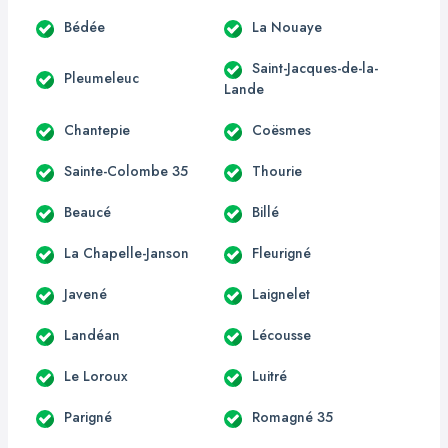
Bédée
La Nouaye
Saint-Jacques-de-la-
Pleumeleuc
Lande
Chantepie
Coësmes
Sainte-Colombe 35
Thourie
Beaucé
Billé
La Chapelle-Janson
Fleurigné
Javené
Laignelet
Landéan
Lécousse
Le Loroux
Luitré
Parigné
Romagné 35