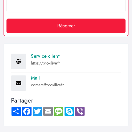
Réserver
Service client
https://proxilive.fr
Mail
contact@proxilive.fr
Partager
Share
Facebook
Twitter
Email
Message
Skype
Viber