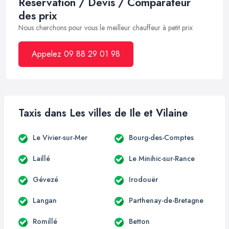
Réservation / Devis / Comparateur
des prix
Nous cherchons pour vous le meilleur chauffeur à petit prix
Appelez 09 88 29 01 98
Taxis dans Les villes de Ile et Vilaine
Le Vivier-sur-Mer
Bourg-des-Comptes
Laillé
Le Minihic-sur-Rance
Gévezé
Irodouër
Langan
Parthenay-de-Bretagne
Romillé
Betton