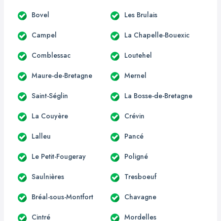
Bovel
Les Brulais
Campel
La Chapelle-Bouexic
Comblessac
Loutehel
Maure-de-Bretagne
Mernel
Saint-Séglin
La Bosse-de-Bretagne
La Couyère
Crévin
Lalleu
Pancé
Le Petit-Fougeray
Poligné
Saulnières
Tresboeuf
Bréal-sous-Montfort
Chavagne
Cintré
Mordelles