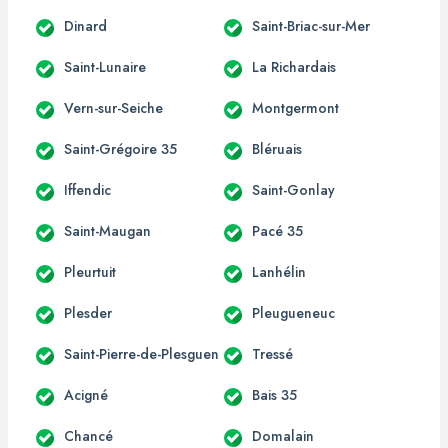
Dinard
Saint-Briac-sur-Mer
Saint-Lunaire
La Richardais
Vern-sur-Seiche
Montgermont
Saint-Grégoire 35
Bléruais
Iffendic
Saint-Gonlay
Saint-Maugan
Pacé 35
Pleurtuit
Lanhélin
Plesder
Pleugueneuc
Saint-Pierre-de-Plesguen
Tressé
Acigné
Bais 35
Chancé
Domalain