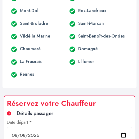
Mont-Dol
Roz-Landrieux
Saint-Broladre
Saint-Marcan
Vildé la Marine
Saint-Benoît-des-Ondes
Chaumeré
Domagné
La Fresnais
Lillemer
Rennes
Réservez votre Chauffeur
Détails passager
Date départ *