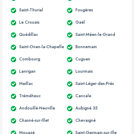
Saint-Thurial
Fougères
Le Crouais
Gaël
Quédillac
Saint-Méen-le-Grand
Saint-Onen-la-Chapelle
Bonnemain
Combourg
Cuguen
Lanrigan
Lourmais
Meillac
Saint-Léger-des-Prés
Tréméheuc
Cancale
Andouillé-Neuville
Aubigné 35
Chasné-sur-Illet
Chevaigné
Mouazé
Saint-Germain-sur-Ille