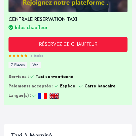
CENTRALE RESERVATION TAXI
Infos chauffeur
RÉSERVEZ CE CHAUFFEUR
5 étoiles
7 Places
Van
Services :
Taxi conventionné
Paiements acceptés :
Espèce
Carte bancaire
Langue(s) :
Taxi à Marpiré