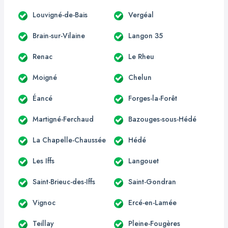
Louvigné-de-Bais
Vergéal
Brain-sur-Vilaine
Langon 35
Renac
Le Rheu
Moigné
Chelun
Éancé
Forges-la-Forêt
Martigné-Ferchaud
Bazouges-sous-Hédé
La Chapelle-Chaussée
Hédé
Les Iffs
Langouet
Saint-Brieuc-des-Iffs
Saint-Gondran
Vignoc
Ercé-en-Lamée
Teillay
Pleine-Fougères