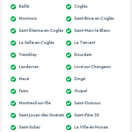
Baillé
Coglès
Montours
Saint-Brice-en-Coglès
Saint-Étienne-en-Coglès
Saint-Marc-le-Blanc
La Selle-en-Coglès
Le Tiercent
Tremblay
Dourdain
Landavran
Livré-sur-Changeon
Mecé
Dingé
Feins
Guipel
Montreuil-sur-Ille
Saint-Guinoux
Saint-Jouan-des-Guérets
Saint-Père 35
Saint-Suliac
La Ville-ès-Nonais