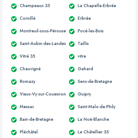
Champeaux 35
La Chapelle-Erbrée
Cornillé
Erbrée
Montreuil-sous-Pérouse
Pocé-les-Bois
Saint-Aubin-des-Landes
Taillis
Vitré 35
vitre
Chauvigné
Gahard
Romazy
Sens-de-Bretagne
Vieux-Vy-sur-Couesnon
Guipry
Messac
Saint-Malo-de-Phily
Bain-de-Bretagne
La Noë-Blanche
Pléchâtel
Le Châtellier 35