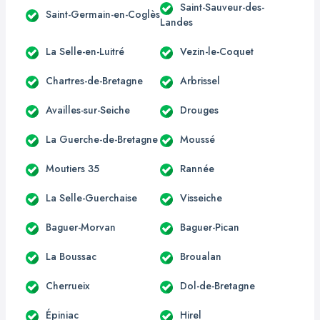
Saint-Sauveur-des-
Saint-Germain-en-Coglès
Landes
La Selle-en-Luitré
Vezin-le-Coquet
Chartres-de-Bretagne
Arbrissel
Availles-sur-Seiche
Drouges
La Guerche-de-Bretagne
Moussé
Moutiers 35
Rannée
La Selle-Guerchaise
Visseiche
Baguer-Morvan
Baguer-Pican
La Boussac
Broualan
Cherrueix
Dol-de-Bretagne
Épiniac
Hirel