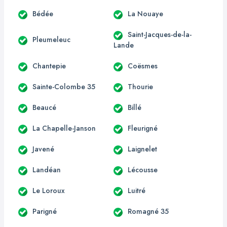
Bédée
La Nouaye
Saint-Jacques-de-la-
Pleumeleuc
Lande
Chantepie
Coësmes
Sainte-Colombe 35
Thourie
Beaucé
Billé
La Chapelle-Janson
Fleurigné
Javené
Laignelet
Landéan
Lécousse
Le Loroux
Luitré
Parigné
Romagné 35