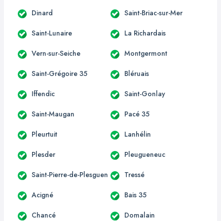
Dinard
Saint-Briac-sur-Mer
Saint-Lunaire
La Richardais
Vern-sur-Seiche
Montgermont
Saint-Grégoire 35
Bléruais
Iffendic
Saint-Gonlay
Saint-Maugan
Pacé 35
Pleurtuit
Lanhélin
Plesder
Pleugueneuc
Saint-Pierre-de-Plesguen
Tressé
Acigné
Bais 35
Chancé
Domalain