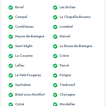
Bovel
Les Brulais
Campel
La Chapelle-Bouexic
Comblessac
Loutehel
Maure-de-Bretagne
Mernel
Saint-Séglin
La Bosse-de-Bretagne
La Couyère
Crévin
Lalleu
Pancé
Le Petit-Fougeray
Poligné
Saulnières
Tresboeuf
Bréal-sous-Montfort
Chavagne
Cintré
Mordelles