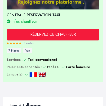
CENTRALE RESERVATION TAXI
Infos chauffeur
RÉSERVEZ CE CHAUFFEUR
5 étoiles
7 Places
Van
Services :
Taxi conventionné
Paiements acceptés :
Espèce
Carte bancaire
Langue(s) :
Taxi à Lillemer