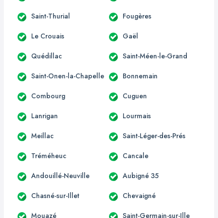
Saint-Thurial
Fougères
Le Crouais
Gaël
Quédillac
Saint-Méen-le-Grand
Saint-Onen-la-Chapelle
Bonnemain
Combourg
Cuguen
Lanrigan
Lourmais
Meillac
Saint-Léger-des-Prés
Tréméheuc
Cancale
Andouillé-Neuville
Aubigné 35
Chasné-sur-Illet
Chevaigné
Mouazé
Saint-Germain-sur-Ille