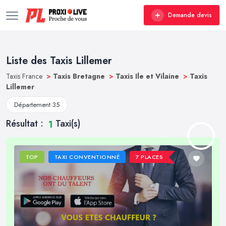
Demande devis
Liste des Taxis Lillemer
Taxis France
>
Taxis Bretagne
>
Taxis Ile et Vilaine
>
Taxis
Lillemer
Département 35
Résultat :
Taxi(s)
1
TOP
TAXI CONVENTIONNÉ
7 PLACES