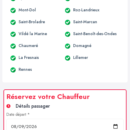
Mont-Dol
Roz-Landrieux
Saint-Broladre
Saint-Marcan
Vildé la Marine
Saint-Benoît-des-Ondes
Chaumeré
Domagné
La Fresnais
Lillemer
Rennes
Réservez votre Chauffeur
Détails passager
Date départ *