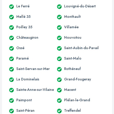
Le Ferré
Louvigné-du-Désert
Mellé 35
Monthault
Poilley 35
Villamée
Châteaugiron
Nouvoitou
Ossé
Saint-Aubin-du-Pavail
Paramé
Saint-Malo
Saint-Servan-sur-Mer
Rothéneuf
La Dominelais
Grand-Fougeray
Sainte-Anne-sur-Vilaine
Maxent
Paimpont
Plélan-le-Grand
Saint-Péran
Treffendel