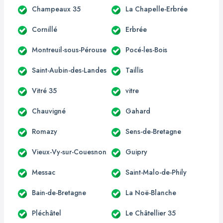
Champeaux 35
La Chapelle-Erbrée
Cornillé
Erbrée
Montreuil-sous-Pérouse
Pocé-les-Bois
Saint-Aubin-des-Landes
Taillis
Vitré 35
vitre
Chauvigné
Gahard
Romazy
Sens-de-Bretagne
Vieux-Vy-sur-Couesnon
Guipry
Messac
Saint-Malo-de-Phily
Bain-de-Bretagne
La Noë-Blanche
Pléchâtel
Le Châtellier 35