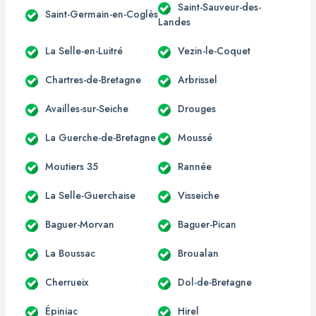
Saint-Sauveur-des-
Saint-Germain-en-Coglès
Landes
La Selle-en-Luitré
Vezin-le-Coquet
Chartres-de-Bretagne
Arbrissel
Availles-sur-Seiche
Drouges
La Guerche-de-Bretagne
Moussé
Moutiers 35
Rannée
La Selle-Guerchaise
Visseiche
Baguer-Morvan
Baguer-Pican
La Boussac
Broualan
Cherrueix
Dol-de-Bretagne
Épiniac
Hirel