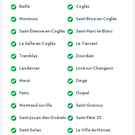
Baillé
Coglès
Montours
Saint-Brice-en-Coglès
Saint-Étienne-en-Coglès
Saint-Marc-le-Blanc
La Selle-en-Coglès
Le Tiercent
Tremblay
Dourdain
Landavran
Livré-sur-Changeon
Mecé
Dingé
Feins
Guipel
Montreuil-sur-Ille
Saint-Guinoux
Saint-Jouan-des-Guérets
Saint-Père 35
Saint-Suliac
La Ville-ès-Nonais