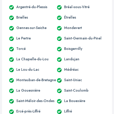
Argentré-du-Plessis
Bréal-sous-Vitré
Brielles
Étrelles
Gennes-sur-Seiche
Mondevert
Le Pertre
Saint-Germain-du-Pinel
Torcé
Boisgervilly
La Chapelle-du-Lou
Landujan
Le Lou-du-Lac
Médréac
Montauban-de-Bretagne
Saint-Uniac
La Gouesnière
Saint-Coulomb
Saint-Méloir-des-Ondes
La Bouexière
Ercé-près-Liffré
Liffré