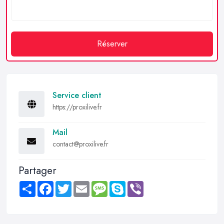
Réserver
Service client
https://proxilive.fr
Mail
contact@proxilive.fr
Partager
Share
Facebook
Twitter
Email
Message
Skype
Viber