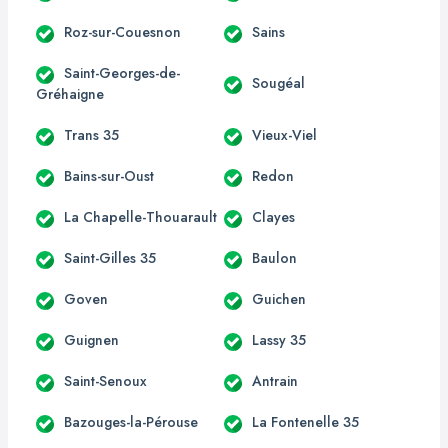
Roz-sur-Couesnon
Sains
Saint-Georges-de-
Sougéal
Gréhaigne
Trans 35
Vieux-Viel
Bains-sur-Oust
Redon
La Chapelle-Thouarault
Clayes
Saint-Gilles 35
Baulon
Goven
Guichen
Guignen
Lassy 35
Saint-Senoux
Antrain
Bazouges-la-Pérouse
La Fontenelle 35