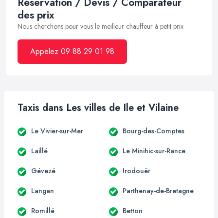
Réservation / Devis / Comparateur
des prix
Nous cherchons pour vous le meilleur chauffeur à petit prix
Appelez 09 88 29 01 98
Taxis dans Les villes de Ile et Vilaine
Le Vivier-sur-Mer
Bourg-des-Comptes
Laillé
Le Minihic-sur-Rance
Gévezé
Irodouër
Langan
Parthenay-de-Bretagne
Romillé
Betton