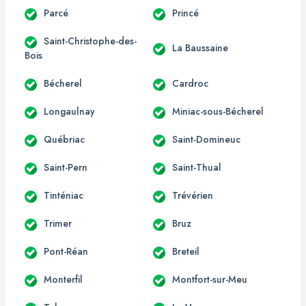
Parcé
Princé
Saint-Christophe-des-
La Baussaine
Bois
Bécherel
Cardroc
Longaulnay
Miniac-sous-Bécherel
Québriac
Saint-Domineuc
Saint-Pern
Saint-Thual
Tinténiac
Trévérien
Trimer
Bruz
Pont-Réan
Breteil
Monterfil
Montfort-sur-Meu