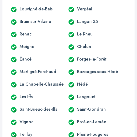
Louvigné-de-Bais
Vergéal
Brain-sur-Vilaine
Langon 35
Renac
Le Rheu
Moigné
Chelun
Éancé
Forges-la-Forêt
Martigné-Ferchaud
Bazouges-sous-Hédé
La Chapelle-Chaussée
Hédé
Les Iffs
Langouet
Saint-Brieuc-des-Iffs
Saint-Gondran
Vignoc
Ercé-en-Lamée
Teillay
Pleine-Fougères