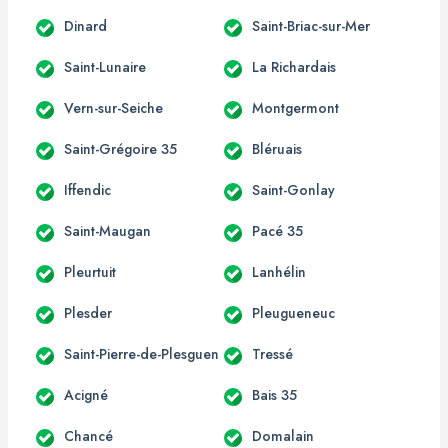
Dinard
Saint-Briac-sur-Mer
Saint-Lunaire
La Richardais
Vern-sur-Seiche
Montgermont
Saint-Grégoire 35
Bléruais
Iffendic
Saint-Gonlay
Saint-Maugan
Pacé 35
Pleurtuit
Lanhélin
Plesder
Pleugueneuc
Saint-Pierre-de-Plesguen
Tressé
Acigné
Bais 35
Chancé
Domalain