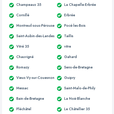
Champeaux 35
La Chapelle-Erbrée
Cornillé
Erbrée
Montreuil-sous-Pérouse
Pocé-les-Bois
Saint-Aubin-des-Landes
Taillis
Vitré 35
vitre
Chauvigné
Gahard
Romazy
Sens-de-Bretagne
Vieux-Vy-sur-Couesnon
Guipry
Messac
Saint-Malo-de-Phily
Bain-de-Bretagne
La Noë-Blanche
Pléchâtel
Le Châtellier 35