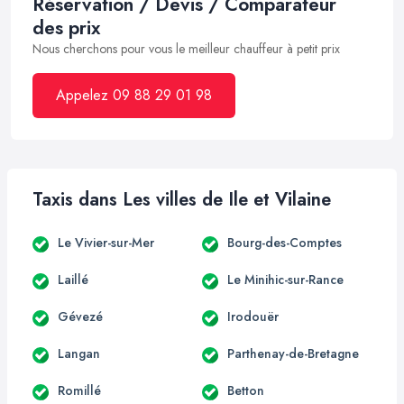
Réservation / Devis / Comparateur
des prix
Nous cherchons pour vous le meilleur chauffeur à petit prix
Appelez 09 88 29 01 98
Taxis dans Les villes de Ile et Vilaine
Le Vivier-sur-Mer
Bourg-des-Comptes
Laillé
Le Minihic-sur-Rance
Gévezé
Irodouër
Langan
Parthenay-de-Bretagne
Romillé
Betton