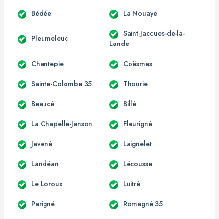
Bédée
La Nouaye
Saint-Jacques-de-la-
Pleumeleuc
Lande
Chantepie
Coësmes
Sainte-Colombe 35
Thourie
Beaucé
Billé
La Chapelle-Janson
Fleurigné
Javené
Laignelet
Landéan
Lécousse
Le Loroux
Luitré
Parigné
Romagné 35