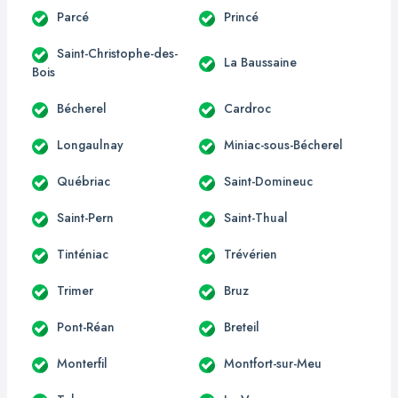
Parcé
Princé
Saint-Christophe-des-
La Baussaine
Bois
Bécherel
Cardroc
Longaulnay
Miniac-sous-Bécherel
Québriac
Saint-Domineuc
Saint-Pern
Saint-Thual
Tinténiac
Trévérien
Trimer
Bruz
Pont-Réan
Breteil
Monterfil
Montfort-sur-Meu