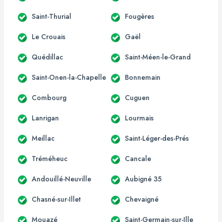
Saint-Thurial
Fougères
Le Crouais
Gaël
Quédillac
Saint-Méen-le-Grand
Saint-Onen-la-Chapelle
Bonnemain
Combourg
Cuguen
Lanrigan
Lourmais
Meillac
Saint-Léger-des-Prés
Tréméheuc
Cancale
Andouillé-Neuville
Aubigné 35
Chasné-sur-Illet
Chevaigné
Mouazé
Saint-Germain-sur-Ille