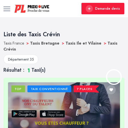
Demande devis
Liste des Taxis Crévin
Taxis France
>
Taxis Bretagne
>
Taxis Ile et Vilaine
>
Taxis
Crévin
Département 35
Résultat :
Taxi(s)
1
TOP
TAXI CONVENTIONNÉ
7 PLACES