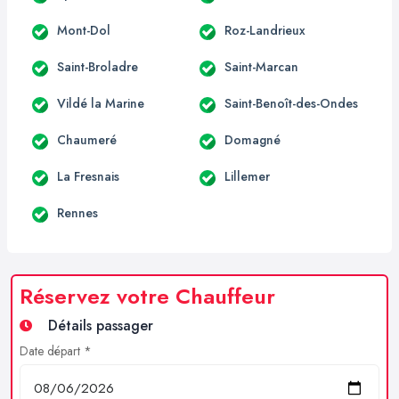
Mont-Dol
Roz-Landrieux
Saint-Broladre
Saint-Marcan
Vildé la Marine
Saint-Benoît-des-Ondes
Chaumeré
Domagné
La Fresnais
Lillemer
Rennes
Réservez votre Chauffeur
Détails passager
Date départ *