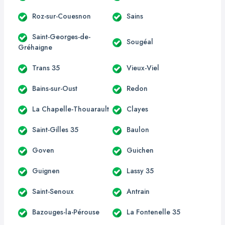
Roz-sur-Couesnon
Sains
Saint-Georges-de-
Sougéal
Gréhaigne
Trans 35
Vieux-Viel
Bains-sur-Oust
Redon
La Chapelle-Thouarault
Clayes
Saint-Gilles 35
Baulon
Goven
Guichen
Guignen
Lassy 35
Saint-Senoux
Antrain
Bazouges-la-Pérouse
La Fontenelle 35