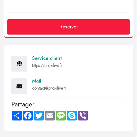
Réserver
Service client
https://proxilive.fr
Mail
contact@proxilive.fr
Partager
Share
Facebook
Twitter
Email
Message
Skype
Viber