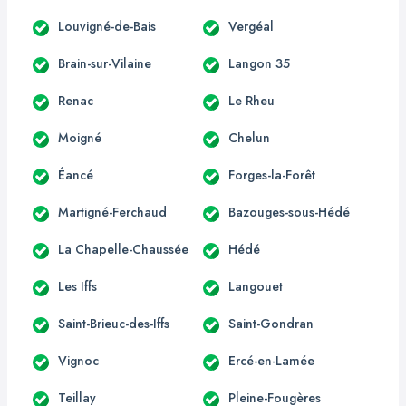
Louvigné-de-Bais
Vergéal
Brain-sur-Vilaine
Langon 35
Renac
Le Rheu
Moigné
Chelun
Éancé
Forges-la-Forêt
Martigné-Ferchaud
Bazouges-sous-Hédé
La Chapelle-Chaussée
Hédé
Les Iffs
Langouet
Saint-Brieuc-des-Iffs
Saint-Gondran
Vignoc
Ercé-en-Lamée
Teillay
Pleine-Fougères