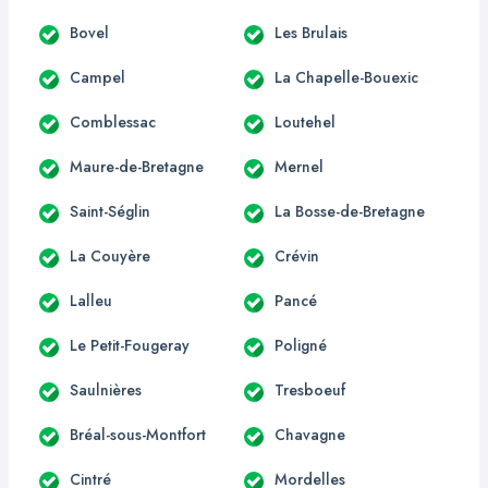
Bovel
Les Brulais
Campel
La Chapelle-Bouexic
Comblessac
Loutehel
Maure-de-Bretagne
Mernel
Saint-Séglin
La Bosse-de-Bretagne
La Couyère
Crévin
Lalleu
Pancé
Le Petit-Fougeray
Poligné
Saulnières
Tresboeuf
Bréal-sous-Montfort
Chavagne
Cintré
Mordelles