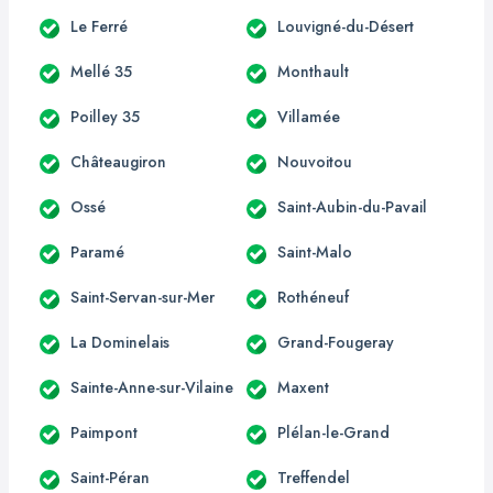
Le Ferré
Louvigné-du-Désert
Mellé 35
Monthault
Poilley 35
Villamée
Châteaugiron
Nouvoitou
Ossé
Saint-Aubin-du-Pavail
Paramé
Saint-Malo
Saint-Servan-sur-Mer
Rothéneuf
La Dominelais
Grand-Fougeray
Sainte-Anne-sur-Vilaine
Maxent
Paimpont
Plélan-le-Grand
Saint-Péran
Treffendel