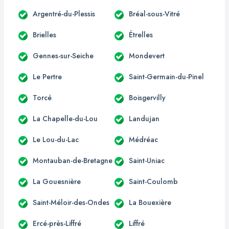
Argentré-du-Plessis
Bréal-sous-Vitré
Brielles
Étrelles
Gennes-sur-Seiche
Mondevert
Le Pertre
Saint-Germain-du-Pinel
Torcé
Boisgervilly
La Chapelle-du-Lou
Landujan
Le Lou-du-Lac
Médréac
Montauban-de-Bretagne
Saint-Uniac
La Gouesnière
Saint-Coulomb
Saint-Méloir-des-Ondes
La Bouexière
Ercé-près-Liffré
Liffré