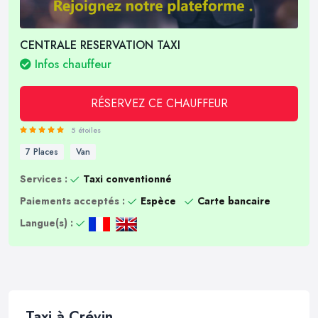
CENTRALE RESERVATION TAXI
Infos chauffeur
RÉSERVEZ CE CHAUFFEUR
5 étoiles
7 Places
Van
Services :
Taxi conventionné
Paiements acceptés :
Espèce
Carte bancaire
Langue(s) :
Taxi à Crévin