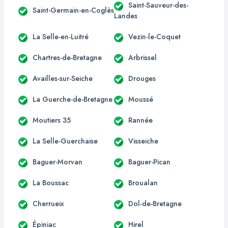
Saint-Sauveur-des-
Saint-Germain-en-Coglès
Landes
La Selle-en-Luitré
Vezin-le-Coquet
Chartres-de-Bretagne
Arbrissel
Availles-sur-Seiche
Drouges
La Guerche-de-Bretagne
Moussé
Moutiers 35
Rannée
La Selle-Guerchaise
Visseiche
Baguer-Morvan
Baguer-Pican
La Boussac
Broualan
Cherrueix
Dol-de-Bretagne
Épiniac
Hirel