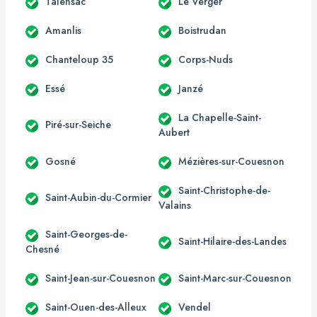
Talensac
Le Verger
Amanlis
Boistrudan
Chanteloup 35
Corps-Nuds
Essé
Janzé
La Chapelle-Saint-
Piré-sur-Seiche
Aubert
Gosné
Mézières-sur-Couesnon
Saint-Christophe-de-
Saint-Aubin-du-Cormier
Valains
Saint-Georges-de-
Saint-Hilaire-des-Landes
Chesné
Saint-Jean-sur-Couesnon
Saint-Marc-sur-Couesnon
Saint-Ouen-des-Alleux
Vendel