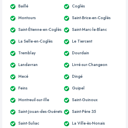
Baillé
Coglès
Montours
Saint-Brice-en-Coglès
Saint-Étienne-en-Coglès
Saint-Marc-le-Blanc
La Selle-en-Coglès
Le Tiercent
Tremblay
Dourdain
Landavran
Livré-sur-Changeon
Mecé
Dingé
Feins
Guipel
Montreuil-sur-Ille
Saint-Guinoux
Saint-Jouan-des-Guérets
Saint-Père 35
Saint-Suliac
La Ville-ès-Nonais