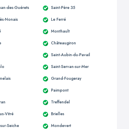
ouan-des-Guérets
Saint-Père 35
-ès-Nonais
Le Ferré
5
Monthault
e
Châteaugiron
Saint-Aubin-du-Pavail
alo
Saint-Servan-sur-Mer
nelais
Grand-Fougeray
Paimpont
ran
Treffendel
us-Vitré
Brielles
sur-Seiche
Mondevert