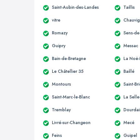
Saint-Aubin-des-Landes
Taillis
vitre
Chauvi
Romazy
Sens-de
Guipry
Messac
Bain-de-Bretagne
La Noë-
Le Châtellier 35
Baillé
Montours
Saint-Br
Saint-Marc-le-Blanc
La Sell
Tremblay
Dourdai
Livré-sur-Changeon
Mecé
Feins
Guipel