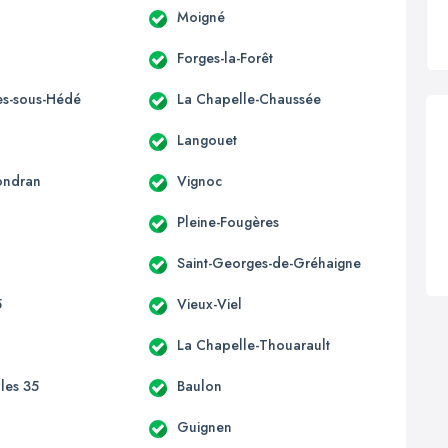
Moigné
Forges-la-Forêt
s-sous-Hédé
La Chapelle-Chaussée
Langouet
ondran
Vignoc
Pleine-Fougères
Saint-Georges-de-Gréhaigne
5
Vieux-Viel
La Chapelle-Thouarault
lles 35
Baulon
n
Guignen