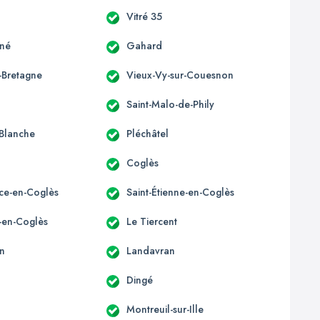
Vitré 35
gné
Gahard
-Bretagne
Vieux-Vy-sur-Couesnon
Saint-Malo-de-Phily
Blanche
Pléchâtel
Coglès
ice-en-Coglès
Saint-Étienne-en-Coglès
e-en-Coglès
Le Tiercent
n
Landavran
Dingé
Montreuil-sur-Ille