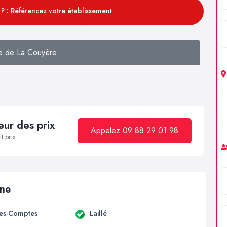
? : Référencez votre établissement
e de La Couyère
ur des prix
Appelez 09 88 29 01 98
t prix
ine
es-Comptes
Laillé