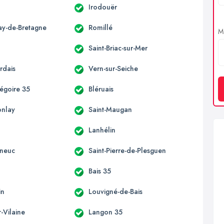
Irodouër
ay-de-Bretagne
Romillé
Me
Saint-Briac-sur-Mer
rdais
Vern-sur-Seiche
régoire 35
Bléruais
onlay
Saint-Maugan
Lanhélin
eneuc
Saint-Pierre-de-Plesguen
Bais 35
in
Louvigné-de-Bais
r-Vilaine
Langon 35