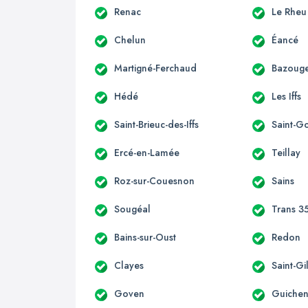
Renac
Le Rheu
Chelun
Éancé
Martigné-Ferchaud
Bazouge
Hédé
Les Iffs
Saint-Brieuc-des-Iffs
Saint-G
Ercé-en-Lamée
Teillay
Roz-sur-Couesnon
Sains
Sougéal
Trans 3
Bains-sur-Oust
Redon
Clayes
Saint-Gi
Goven
Guiche