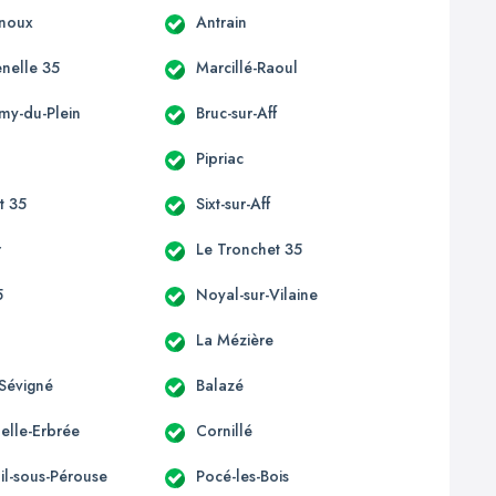
enoux
Antrain
enelle 35
Marcillé-Raoul
émy-du-Plein
Bruc-sur-Aff
Pipriac
st 35
Sixt-sur-Aff
r
Le Tronchet 35
5
Noyal-sur-Vilaine
La Mézière
Sévigné
Balazé
elle-Erbrée
Cornillé
il-sous-Pérouse
Pocé-les-Bois