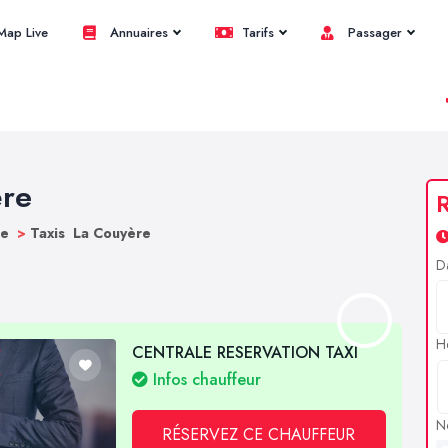
ap Live
Annuaires
Tarifs
Passager
ère
R
ne
>
Taxis La Couyère
D
H
CENTRALE RESERVATION TAXI
Infos chauffeur
N
RÉSERVEZ CE CHAUFFEUR