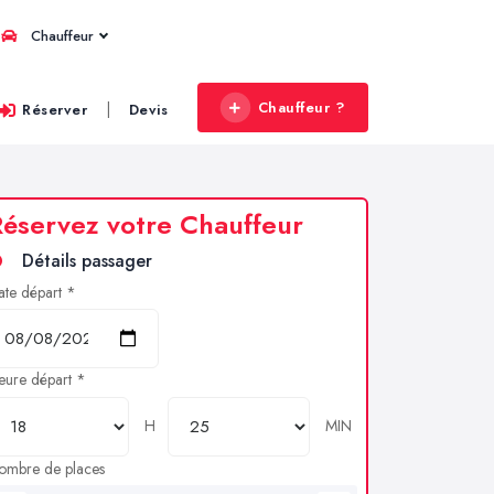
Chauffeur
Chauffeur ?
|
Réserver
Devis
éservez votre Chauffeur
Détails passager
ate départ *
eure départ *
H
MIN
ombre de places