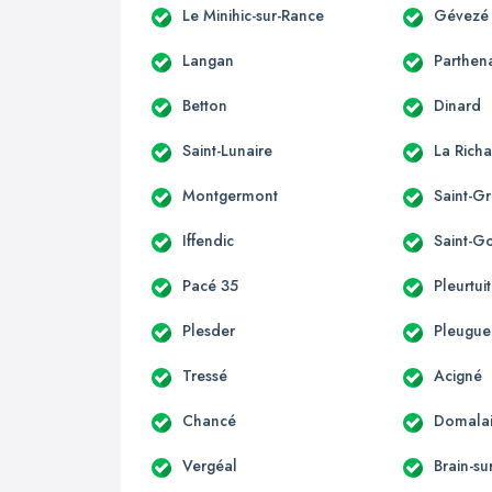
Le Minihic-sur-Rance
Gévezé
Langan
Parthen
Betton
Dinard
Saint-Lunaire
La Richa
Montgermont
Saint-G
Iffendic
Saint-G
Pacé 35
Pleurtuit
Plesder
Pleugu
Tressé
Acigné
Chancé
Domala
Vergéal
Brain-su