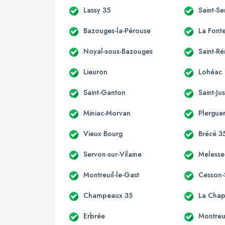
Lassy 35
Saint-S
Bazouges-la-Pérouse
La Font
Noyal-sous-Bazouges
Saint-R
Lieuron
Lohéac
Saint-Ganton
Saint-Ju
Miniac-Morvan
Plergue
Vieux Bourg
Brécé 3
Servon-sur-Vilaine
Melesse
Montreuil-le-Gast
Cesson-
Champeaux 35
La Chap
Erbrée
Montreu