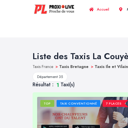
Accueil
M
Liste des Taxis La Couy
Taxis France
>
Taxis Bretagne
>
Taxis Ile et Vilai
Département 35
Résultat :
Taxi(s)
1
TOP
TAXI CONVENTIONNÉ
7 PLACES