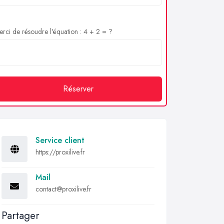
rci de résoudre l'équation : 4 + 2 = ?
Réserver
Service client
https://proxilive.fr
Mail
contact@proxilive.fr
Partager