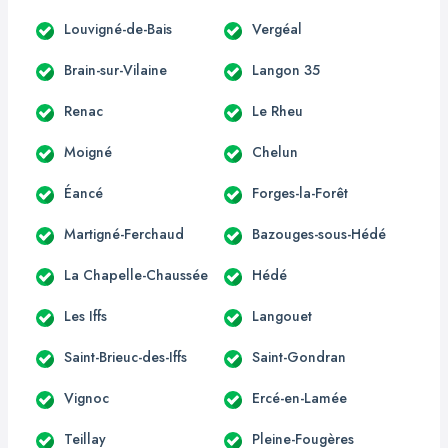
Louvigné-de-Bais
Vergéal
Brain-sur-Vilaine
Langon 35
Renac
Le Rheu
Moigné
Chelun
Éancé
Forges-la-Forêt
Martigné-Ferchaud
Bazouges-sous-Hédé
La Chapelle-Chaussée
Hédé
Les Iffs
Langouet
Saint-Brieuc-des-Iffs
Saint-Gondran
Vignoc
Ercé-en-Lamée
Teillay
Pleine-Fougères