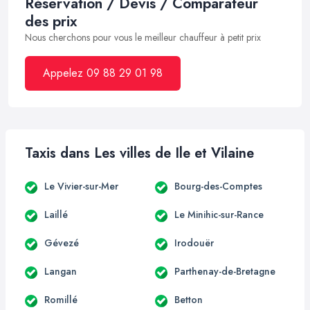
Réservation / Devis / Comparateur
des prix
Nous cherchons pour vous le meilleur chauffeur à petit prix
Appelez 09 88 29 01 98
Taxis dans Les villes de Ile et Vilaine
Le Vivier-sur-Mer
Bourg-des-Comptes
Laillé
Le Minihic-sur-Rance
Gévezé
Irodouër
Langan
Parthenay-de-Bretagne
Romillé
Betton