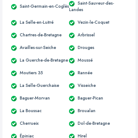
Saint-Sauveur-des-
Saint-Germain-en-Coglès
Landes
La Selle-en-Luitré
Vezin-le-Coquet
Chartres-de-Bretagne
Arbrissel
Availles-sur-Seiche
Drouges
La Guerche-de-Bretagne
Moussé
Moutiers 35
Rannée
La Selle-Guerchaise
Visseiche
Baguer-Morvan
Baguer-Pican
La Boussac
Broualan
Cherrueix
Dol-de-Bretagne
Épiniac
Hirel