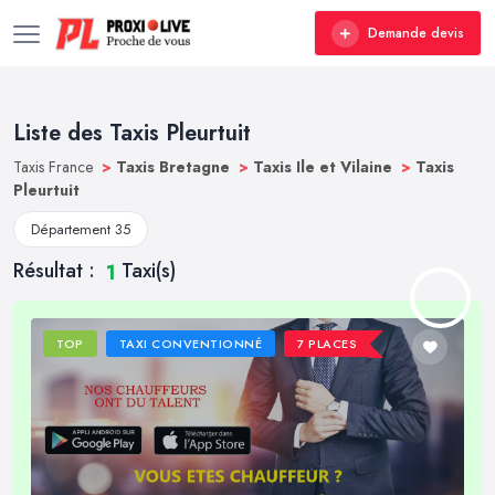
Demande devis
Liste des Taxis Pleurtuit
Taxis France
>
Taxis Bretagne
>
Taxis Ile et Vilaine
>
Taxis
Pleurtuit
Département 35
Résultat :
Taxi(s)
1
TOP
TAXI CONVENTIONNÉ
7 PLACES