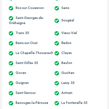
Roz-sur-Couesnon
Sains
Saint-Georges-de-
Sougéal
Gréhaigne
Trans 35
Vieux-Viel
Bains-sur-Oust
Redon
La Chapelle-Thouarault
Clayes
Saint-Gilles 35
Baulon
Goven
Guichen
Guignen
Lassy 35
Saint-Senoux
Antrain
Bazouges-la-Pérouse
La Fontenelle 35