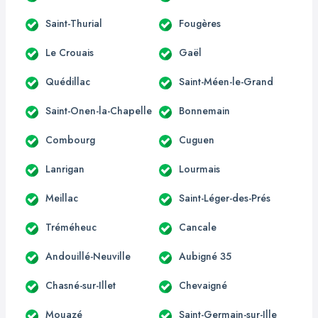
Saint-Thurial
Fougères
Le Crouais
Gaël
Quédillac
Saint-Méen-le-Grand
Saint-Onen-la-Chapelle
Bonnemain
Combourg
Cuguen
Lanrigan
Lourmais
Meillac
Saint-Léger-des-Prés
Tréméheuc
Cancale
Andouillé-Neuville
Aubigné 35
Chasné-sur-Illet
Chevaigné
Mouazé
Saint-Germain-sur-Ille