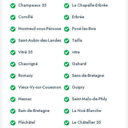
Champeaux 35
La Chapelle-Erbrée
Cornillé
Erbrée
Montreuil-sous-Pérouse
Pocé-les-Bois
Saint-Aubin-des-Landes
Taillis
Vitré 35
vitre
Chauvigné
Gahard
Romazy
Sens-de-Bretagne
Vieux-Vy-sur-Couesnon
Guipry
Messac
Saint-Malo-de-Phily
Bain-de-Bretagne
La Noë-Blanche
Pléchâtel
Le Châtellier 35