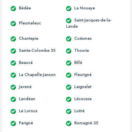
Bédée
La Nouaye
Saint-Jacques-de-la-
Pleumeleuc
Lande
Chantepie
Coësmes
Sainte-Colombe 35
Thourie
Beaucé
Billé
La Chapelle-Janson
Fleurigné
Javené
Laignelet
Landéan
Lécousse
Le Loroux
Luitré
Parigné
Romagné 35