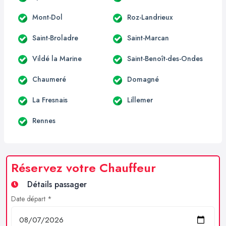
Mont-Dol
Roz-Landrieux
Saint-Broladre
Saint-Marcan
Vildé la Marine
Saint-Benoît-des-Ondes
Chaumeré
Domagné
La Fresnais
Lillemer
Rennes
Réservez votre Chauffeur
Détails passager
Date départ *