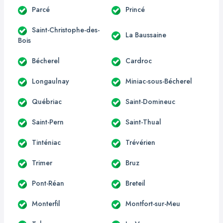
Parcé
Princé
Saint-Christophe-des-
La Baussaine
Bois
Bécherel
Cardroc
Longaulnay
Miniac-sous-Bécherel
Québriac
Saint-Domineuc
Saint-Pern
Saint-Thual
Tinténiac
Trévérien
Trimer
Bruz
Pont-Réan
Breteil
Monterfil
Montfort-sur-Meu