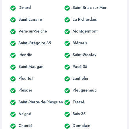
Dinard
Saint-Briac-sur-Mer
Saint-Lunaire
La Richardais
Vern-sur-Seiche
Montgermont
Saint-Grégoire 35
Bléruais
Iffendic
Saint-Gonlay
Saint-Maugan
Pacé 35
Pleurtuit
Lanhélin
Plesder
Pleugueneuc
Saint-Pierre-de-Plesguen
Tressé
Acigné
Bais 35
Chancé
Domalain