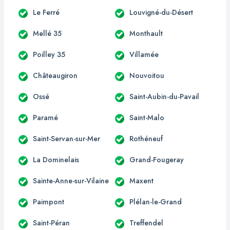
Le Ferré
Louvigné-du-Désert
Mellé 35
Monthault
Poilley 35
Villamée
Châteaugiron
Nouvoitou
Ossé
Saint-Aubin-du-Pavail
Paramé
Saint-Malo
Saint-Servan-sur-Mer
Rothéneuf
La Dominelais
Grand-Fougeray
Sainte-Anne-sur-Vilaine
Maxent
Paimpont
Plélan-le-Grand
Saint-Péran
Treffendel