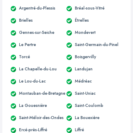
Argentré-du-Plessis
Bréal-sous-Vitré
Brielles
Étrelles
Gennes-sur-Seiche
Mondevert
Le Pertre
Saint-Germain-du-Pinel
Torcé
Boisgervilly
La Chapelle-du-Lou
Landujan
Le Lou-du-Lac
Médréac
Montauban-de-Bretagne
Saint-Uniac
La Gouesnière
Saint-Coulomb
Saint-Méloir-des-Ondes
La Bouexière
Ercé-près-Liffré
Liffré