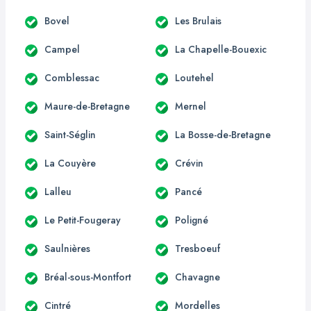
Bovel
Les Brulais
Campel
La Chapelle-Bouexic
Comblessac
Loutehel
Maure-de-Bretagne
Mernel
Saint-Séglin
La Bosse-de-Bretagne
La Couyère
Crévin
Lalleu
Pancé
Le Petit-Fougeray
Poligné
Saulnières
Tresboeuf
Bréal-sous-Montfort
Chavagne
Cintré
Mordelles