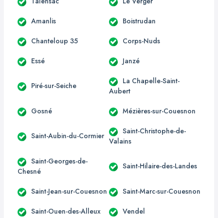
Talensac
Le Verger
Amanlis
Boistrudan
Chanteloup 35
Corps-Nuds
Essé
Janzé
La Chapelle-Saint-
Piré-sur-Seiche
Aubert
Gosné
Mézières-sur-Couesnon
Saint-Christophe-de-
Saint-Aubin-du-Cormier
Valains
Saint-Georges-de-
Saint-Hilaire-des-Landes
Chesné
Saint-Jean-sur-Couesnon
Saint-Marc-sur-Couesnon
Saint-Ouen-des-Alleux
Vendel