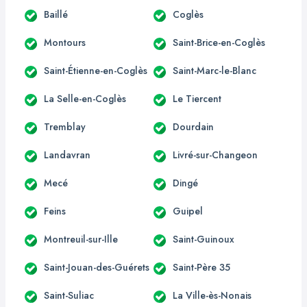
Baillé
Coglès
Montours
Saint-Brice-en-Coglès
Saint-Étienne-en-Coglès
Saint-Marc-le-Blanc
La Selle-en-Coglès
Le Tiercent
Tremblay
Dourdain
Landavran
Livré-sur-Changeon
Mecé
Dingé
Feins
Guipel
Montreuil-sur-Ille
Saint-Guinoux
Saint-Jouan-des-Guérets
Saint-Père 35
Saint-Suliac
La Ville-ès-Nonais