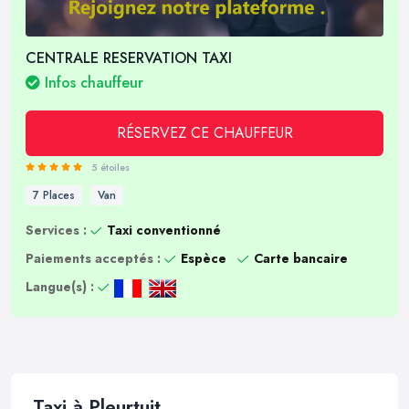
CENTRALE RESERVATION TAXI
Infos chauffeur
RÉSERVEZ CE CHAUFFEUR
5 étoiles
7 Places
Van
Services :
Taxi conventionné
Paiements acceptés :
Espèce
Carte bancaire
Langue(s) :
Taxi à Pleurtuit