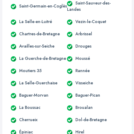
Saint-Sauveur-des-
Saint-Germain-en-Coglès
Landes
La Selle-en-Luitré
Vezin-le-Coquet
Chartres-de-Bretagne
Arbrissel
Availles-sur-Seiche
Drouges
La Guerche-de-Bretagne
Moussé
Moutiers 35
Rannée
La Selle-Guerchaise
Visseiche
Baguer-Morvan
Baguer-Pican
La Boussac
Broualan
Cherrueix
Dol-de-Bretagne
Épiniac
Hirel