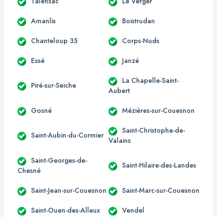
Talensac
Le Verger
Amanlis
Boistrudan
Chanteloup 35
Corps-Nuds
Essé
Janzé
La Chapelle-Saint-
Piré-sur-Seiche
Aubert
Gosné
Mézières-sur-Couesnon
Saint-Christophe-de-
Saint-Aubin-du-Cormier
Valains
Saint-Georges-de-
Saint-Hilaire-des-Landes
Chesné
Saint-Jean-sur-Couesnon
Saint-Marc-sur-Couesnon
Saint-Ouen-des-Alleux
Vendel