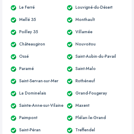
Le Ferré
Louvigné-du-Désert
Mellé 35
Monthault
Poilley 35
Villamée
Châteaugiron
Nouvoitou
Ossé
Saint-Aubin-du-Pavail
Paramé
Saint-Malo
Saint-Servan-sur-Mer
Rothéneuf
La Dominelais
Grand-Fougeray
Sainte-Anne-sur-Vilaine
Maxent
Paimpont
Plélan-le-Grand
Saint-Péran
Treffendel