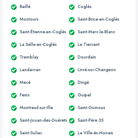
Baillé
Coglès
Montours
Saint-Brice-en-Coglès
Saint-Étienne-en-Coglès
Saint-Marc-le-Blanc
La Selle-en-Coglès
Le Tiercent
Tremblay
Dourdain
Landavran
Livré-sur-Changeon
Mecé
Dingé
Feins
Guipel
Montreuil-sur-Ille
Saint-Guinoux
Saint-Jouan-des-Guérets
Saint-Père 35
Saint-Suliac
La Ville-ès-Nonais