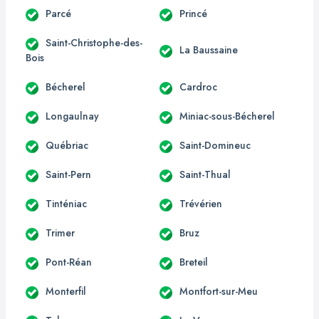
Parcé
Princé
Saint-Christophe-des-
La Baussaine
Bois
Bécherel
Cardroc
Longaulnay
Miniac-sous-Bécherel
Québriac
Saint-Domineuc
Saint-Pern
Saint-Thual
Tinténiac
Trévérien
Trimer
Bruz
Pont-Réan
Breteil
Monterfil
Montfort-sur-Meu