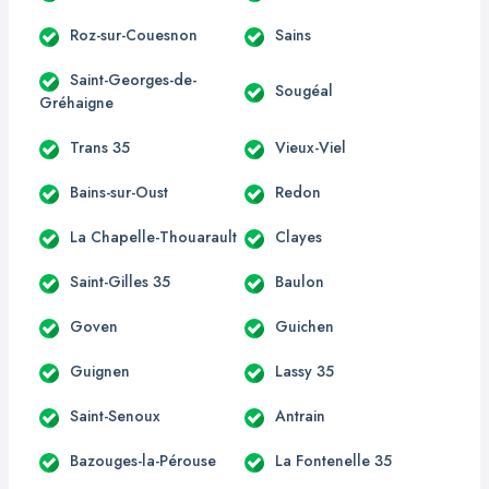
Roz-sur-Couesnon
Sains
Saint-Georges-de-
Sougéal
Gréhaigne
Trans 35
Vieux-Viel
Bains-sur-Oust
Redon
La Chapelle-Thouarault
Clayes
Saint-Gilles 35
Baulon
Goven
Guichen
Guignen
Lassy 35
Saint-Senoux
Antrain
Bazouges-la-Pérouse
La Fontenelle 35