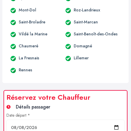
Mont-Dol
Roz-Landrieux
Saint-Broladre
Saint-Marcan
Vildé la Marine
Saint-Benoît-des-Ondes
Chaumeré
Domagné
La Fresnais
Lillemer
Rennes
Réservez votre Chauffeur
Détails passager
Date départ *