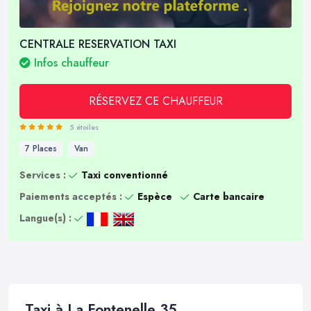
CENTRALE RESERVATION TAXI
Infos chauffeur
RÉSERVEZ CE CHAUFFEUR
5 étoiles
7 Places
Van
Services :
Taxi conventionné
Paiements acceptés :
Espèce
Carte bancaire
Langue(s) :
Taxi à La Fontenelle 35