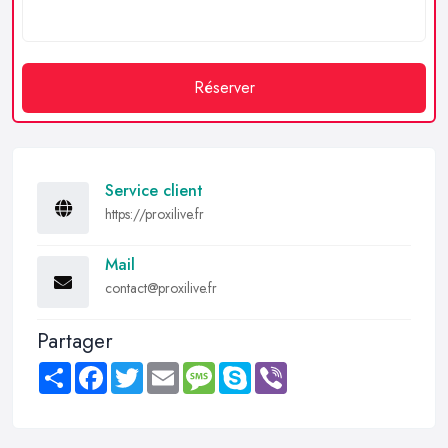
Réserver
Service client
https://proxilive.fr
Mail
contact@proxilive.fr
Partager
Share
Facebook
Twitter
Email
Message
Skype
Viber