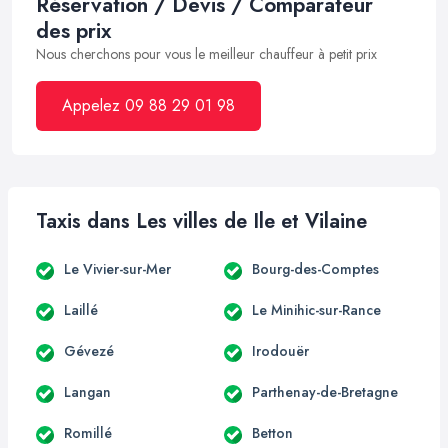
Réservation / Devis / Comparateur
des prix
Nous cherchons pour vous le meilleur chauffeur à petit prix
Appelez 09 88 29 01 98
Taxis dans Les villes de Ile et Vilaine
Le Vivier-sur-Mer
Bourg-des-Comptes
Laillé
Le Minihic-sur-Rance
Gévezé
Irodouër
Langan
Parthenay-de-Bretagne
Romillé
Betton