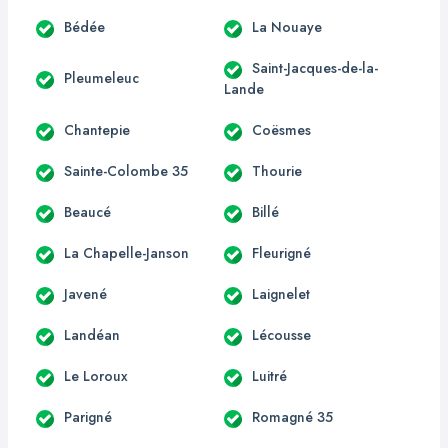
Bédée
La Nouaye
Saint-Jacques-de-la-
Pleumeleuc
Lande
Chantepie
Coësmes
Sainte-Colombe 35
Thourie
Beaucé
Billé
La Chapelle-Janson
Fleurigné
Javené
Laignelet
Landéan
Lécousse
Le Loroux
Luitré
Parigné
Romagné 35