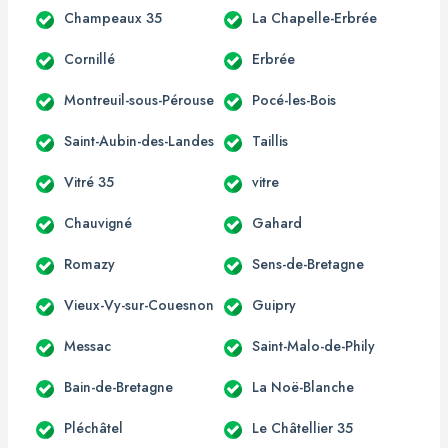
Champeaux 35
La Chapelle-Erbrée
Cornillé
Erbrée
Montreuil-sous-Pérouse
Pocé-les-Bois
Saint-Aubin-des-Landes
Taillis
Vitré 35
vitre
Chauvigné
Gahard
Romazy
Sens-de-Bretagne
Vieux-Vy-sur-Couesnon
Guipry
Messac
Saint-Malo-de-Phily
Bain-de-Bretagne
La Noë-Blanche
Pléchâtel
Le Châtellier 35