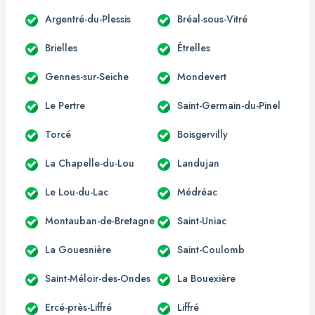
Argentré-du-Plessis
Bréal-sous-Vitré
Brielles
Étrelles
Gennes-sur-Seiche
Mondevert
Le Pertre
Saint-Germain-du-Pinel
Torcé
Boisgervilly
La Chapelle-du-Lou
Landujan
Le Lou-du-Lac
Médréac
Montauban-de-Bretagne
Saint-Uniac
La Gouesnière
Saint-Coulomb
Saint-Méloir-des-Ondes
La Bouexière
Ercé-près-Liffré
Liffré