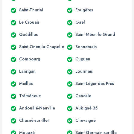
Saint-Thurial
Fougères
Le Crouais
Gaël
Quédillac
Saint-Méen-le-Grand
Saint-Onen-la-Chapelle
Bonnemain
Combourg
Cuguen
Lanrigan
Lourmais
Meillac
Saint-Léger-des-Prés
Tréméheuc
Cancale
Andouillé-Neuville
Aubigné 35
Chasné-sur-Illet
Chevaigné
Mouazé
Saint-Germain-sur-Ille