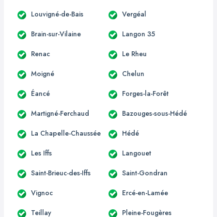
Louvigné-de-Bais
Vergéal
Brain-sur-Vilaine
Langon 35
Renac
Le Rheu
Moigné
Chelun
Éancé
Forges-la-Forêt
Martigné-Ferchaud
Bazouges-sous-Hédé
La Chapelle-Chaussée
Hédé
Les Iffs
Langouet
Saint-Brieuc-des-Iffs
Saint-Gondran
Vignoc
Ercé-en-Lamée
Teillay
Pleine-Fougères