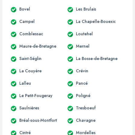
Bovel
Les Brulais
Campel
La Chapelle-Bouexic
Comblessac
Loutehel
Maure-de-Bretagne
Mernel
Saint-Séglin
La Bosse-de-Bretagne
La Couyère
Crévin
Lalleu
Pancé
Le Petit-Fougeray
Poligné
Saulnières
Tresboeuf
Bréal-sous-Montfort
Chavagne
Cintré
Mordelles