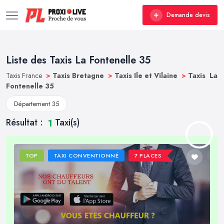
Demande devis
Liste des Taxis La Fontenelle 35
Taxis France
>
Taxis Bretagne
>
Taxis Ile et Vilaine
>
Taxis La
Fontenelle 35
Département 35
Résultat :
Taxi(s)
1
TOP
TAXI CONVENTIONNÉ
7 PLACES