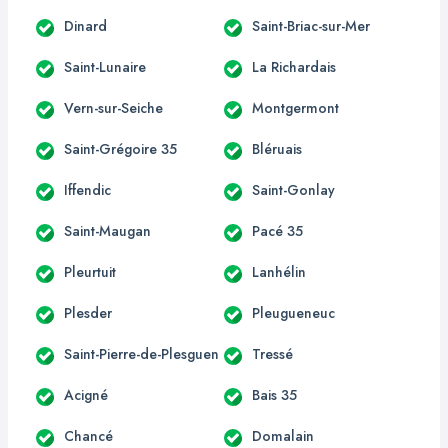
Dinard
Saint-Briac-sur-Mer
Saint-Lunaire
La Richardais
Vern-sur-Seiche
Montgermont
Saint-Grégoire 35
Bléruais
Iffendic
Saint-Gonlay
Saint-Maugan
Pacé 35
Pleurtuit
Lanhélin
Plesder
Pleugueneuc
Saint-Pierre-de-Plesguen
Tressé
Acigné
Bais 35
Chancé
Domalain