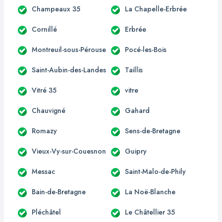
Champeaux 35
La Chapelle-Erbrée
Cornillé
Erbrée
Montreuil-sous-Pérouse
Pocé-les-Bois
Saint-Aubin-des-Landes
Taillis
Vitré 35
vitre
Chauvigné
Gahard
Romazy
Sens-de-Bretagne
Vieux-Vy-sur-Couesnon
Guipry
Messac
Saint-Malo-de-Phily
Bain-de-Bretagne
La Noë-Blanche
Pléchâtel
Le Châtellier 35