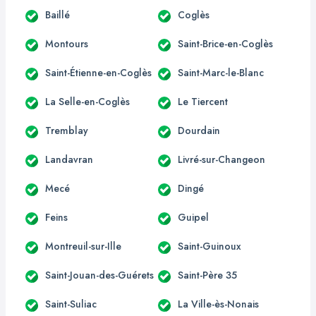
Baillé
Coglès
Montours
Saint-Brice-en-Coglès
Saint-Étienne-en-Coglès
Saint-Marc-le-Blanc
La Selle-en-Coglès
Le Tiercent
Tremblay
Dourdain
Landavran
Livré-sur-Changeon
Mecé
Dingé
Feins
Guipel
Montreuil-sur-Ille
Saint-Guinoux
Saint-Jouan-des-Guérets
Saint-Père 35
Saint-Suliac
La Ville-ès-Nonais