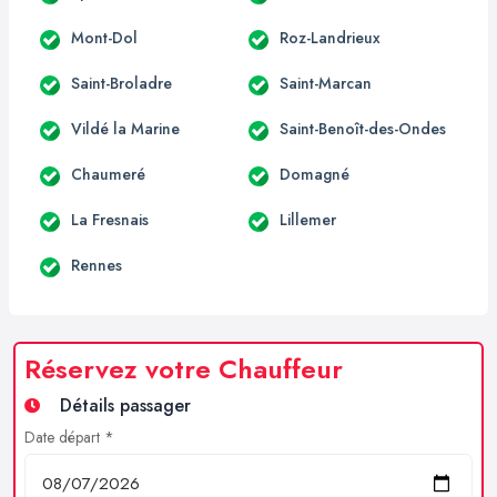
Mont-Dol
Roz-Landrieux
Saint-Broladre
Saint-Marcan
Vildé la Marine
Saint-Benoît-des-Ondes
Chaumeré
Domagné
La Fresnais
Lillemer
Rennes
Réservez votre Chauffeur
Détails passager
Date départ *