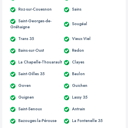
Roz-sur-Couesnon
Sains
Saint-Georges-de-
Sougéal
Gréhaigne
Trans 35
Vieux-Viel
Bains-sur-Oust
Redon
La Chapelle-Thouarault
Clayes
Saint-Gilles 35
Baulon
Goven
Guichen
Guignen
Lassy 35
Saint-Senoux
Antrain
Bazouges-la-Pérouse
La Fontenelle 35