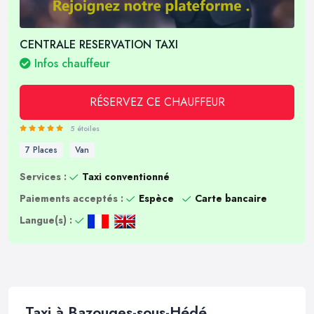
CENTRALE RESERVATION TAXI
Infos chauffeur
RÉSERVEZ CE CHAUFFEUR
5 étoiles
7 Places
Van
Services :
Taxi conventionné
Paiements acceptés :
Espèce
Carte bancaire
Langue(s) :
Taxi à Bazouges-sous-Hédé