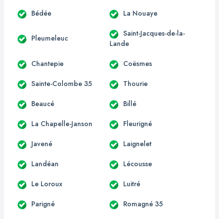
Bédée
La Nouaye
Saint-Jacques-de-la-
Pleumeleuc
Lande
Chantepie
Coësmes
Sainte-Colombe 35
Thourie
Beaucé
Billé
La Chapelle-Janson
Fleurigné
Javené
Laignelet
Landéan
Lécousse
Le Loroux
Luitré
Parigné
Romagné 35