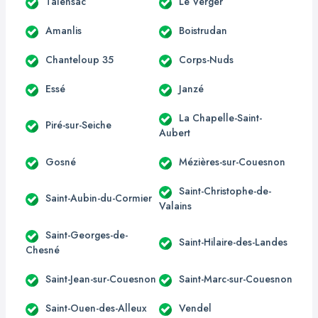
Talensac
Le Verger
Amanlis
Boistrudan
Chanteloup 35
Corps-Nuds
Essé
Janzé
La Chapelle-Saint-
Piré-sur-Seiche
Aubert
Gosné
Mézières-sur-Couesnon
Saint-Christophe-de-
Saint-Aubin-du-Cormier
Valains
Saint-Georges-de-
Saint-Hilaire-des-Landes
Chesné
Saint-Jean-sur-Couesnon
Saint-Marc-sur-Couesnon
Saint-Ouen-des-Alleux
Vendel