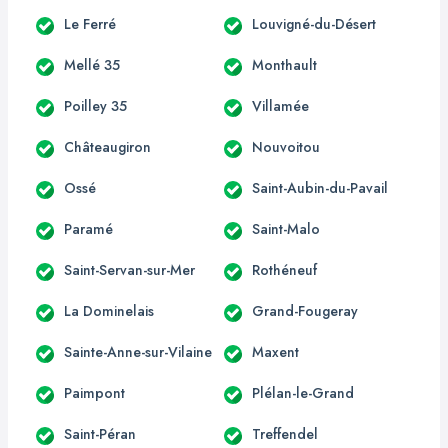
Le Ferré
Louvigné-du-Désert
Mellé 35
Monthault
Poilley 35
Villamée
Châteaugiron
Nouvoitou
Ossé
Saint-Aubin-du-Pavail
Paramé
Saint-Malo
Saint-Servan-sur-Mer
Rothéneuf
La Dominelais
Grand-Fougeray
Sainte-Anne-sur-Vilaine
Maxent
Paimpont
Plélan-le-Grand
Saint-Péran
Treffendel