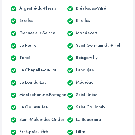
Argentré-du-Plessis
Bréal-sous-Vitré
Brielles
Étrelles
Gennes-sur-Seiche
Mondevert
Le Pertre
Saint-Germain-du-Pinel
Torcé
Boisgervilly
La Chapelle-du-Lou
Landujan
Le Lou-du-Lac
Médréac
Montauban-de-Bretagne
Saint-Uniac
La Gouesnière
Saint-Coulomb
Saint-Méloir-des-Ondes
La Bouexière
Ercé-près-Liffré
Liffré