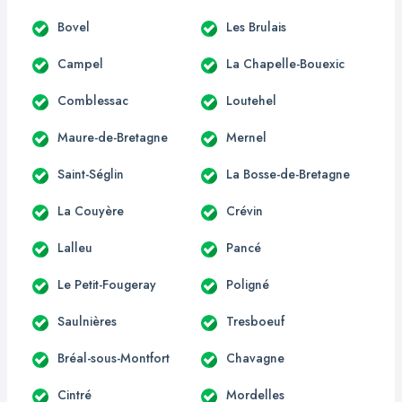
Bovel
Les Brulais
Campel
La Chapelle-Bouexic
Comblessac
Loutehel
Maure-de-Bretagne
Mernel
Saint-Séglin
La Bosse-de-Bretagne
La Couyère
Crévin
Lalleu
Pancé
Le Petit-Fougeray
Poligné
Saulnières
Tresboeuf
Bréal-sous-Montfort
Chavagne
Cintré
Mordelles