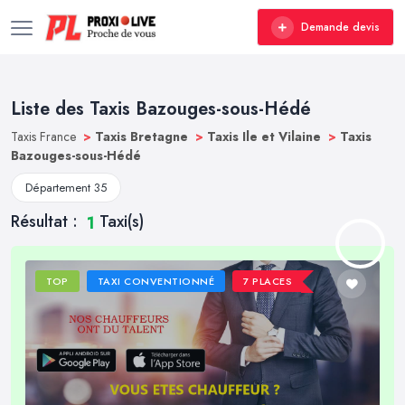
Demande devis
Liste des Taxis Bazouges-sous-Hédé
Taxis France
>
Taxis Bretagne
>
Taxis Ile et Vilaine
>
Taxis
Bazouges-sous-Hédé
Département 35
Résultat :
Taxi(s)
1
TOP
TAXI CONVENTIONNÉ
7 PLACES