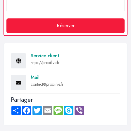
Réserver
Service client
https://proxilive.fr
Mail
contact@proxilive.fr
Partager
Share
Facebook
Twitter
Email
Message
Skype
Viber