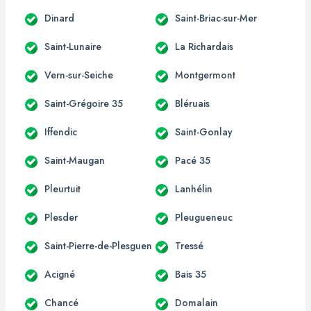
Dinard
Saint-Briac-sur-Mer
Saint-Lunaire
La Richardais
Vern-sur-Seiche
Montgermont
Saint-Grégoire 35
Bléruais
Iffendic
Saint-Gonlay
Saint-Maugan
Pacé 35
Pleurtuit
Lanhélin
Plesder
Pleugueneuc
Saint-Pierre-de-Plesguen
Tressé
Acigné
Bais 35
Chancé
Domalain