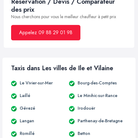
Réservation / Devis / Comparateur
des prix
Nous cherchons pour vous le meilleur chauffeur à petit prix
Appelez 09 88 29 01 98
Taxis dans Les villes de Ile et Vilaine
Le Vivier-sur-Mer
Bourg-des-Comptes
Laillé
Le Minihic-sur-Rance
Gévezé
Irodouër
Langan
Parthenay-de-Bretagne
Romillé
Betton