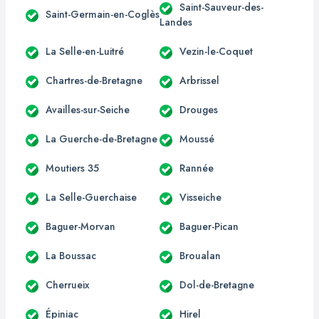
Saint-Sauveur-des-
Saint-Germain-en-Coglès
Landes
La Selle-en-Luitré
Vezin-le-Coquet
Chartres-de-Bretagne
Arbrissel
Availles-sur-Seiche
Drouges
La Guerche-de-Bretagne
Moussé
Moutiers 35
Rannée
La Selle-Guerchaise
Visseiche
Baguer-Morvan
Baguer-Pican
La Boussac
Broualan
Cherrueix
Dol-de-Bretagne
Épiniac
Hirel