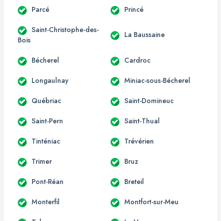
Parcé
Princé
Saint-Christophe-des-
La Baussaine
Bois
Bécherel
Cardroc
Longaulnay
Miniac-sous-Bécherel
Québriac
Saint-Domineuc
Saint-Pern
Saint-Thual
Tinténiac
Trévérien
Trimer
Bruz
Pont-Réan
Breteil
Monterfil
Montfort-sur-Meu