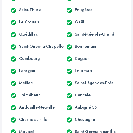
Saint-Thurial
Fougères
Le Crouais
Gaël
Quédillac
Saint-Méen-le-Grand
Saint-Onen-la-Chapelle
Bonnemain
Combourg
Cuguen
Lanrigan
Lourmais
Meillac
Saint-Léger-des-Prés
Tréméheuc
Cancale
Andouillé-Neuville
Aubigné 35
Chasné-sur-Illet
Chevaigné
Mouazé
Saint-Germain-sur-Ille