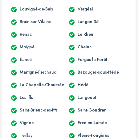
Louvigné-de-Bais
Vergéal
Brain-sur-Vilaine
Langon 35
Renac
Le Rheu
Moigné
Chelun
Éancé
Forges-la-Forêt
Martigné-Ferchaud
Bazouges-sous-Hédé
La Chapelle-Chaussée
Hédé
Les Iffs
Langouet
Saint-Brieuc-des-Iffs
Saint-Gondran
Vignoc
Ercé-en-Lamée
Teillay
Pleine-Fougères