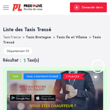
Demande devis
Liste des Taxis Tressé
Taxis France
>
Taxis Bretagne
>
Taxis Ile et Vilaine
>
Taxis
Tressé
Département 35
Résultat :
Taxi(s)
1
TOP
TAXI CONVENTIONNÉ
7 PLACES