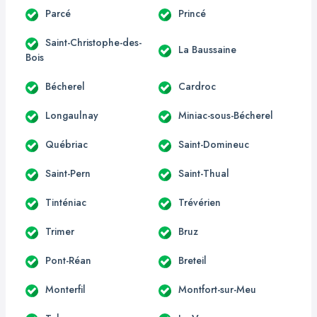
Parcé
Princé
Saint-Christophe-des-
La Baussaine
Bois
Bécherel
Cardroc
Longaulnay
Miniac-sous-Bécherel
Québriac
Saint-Domineuc
Saint-Pern
Saint-Thual
Tinténiac
Trévérien
Trimer
Bruz
Pont-Réan
Breteil
Monterfil
Montfort-sur-Meu