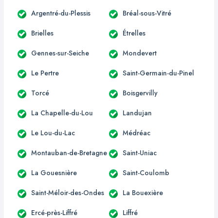
Argentré-du-Plessis
Bréal-sous-Vitré
Brielles
Étrelles
Gennes-sur-Seiche
Mondevert
Le Pertre
Saint-Germain-du-Pinel
Torcé
Boisgervilly
La Chapelle-du-Lou
Landujan
Le Lou-du-Lac
Médréac
Montauban-de-Bretagne
Saint-Uniac
La Gouesnière
Saint-Coulomb
Saint-Méloir-des-Ondes
La Bouexière
Ercé-près-Liffré
Liffré