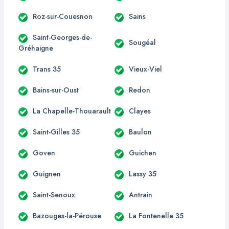
Roz-sur-Couesnon
Sains
Saint-Georges-de-
Sougéal
Gréhaigne
Trans 35
Vieux-Viel
Bains-sur-Oust
Redon
La Chapelle-Thouarault
Clayes
Saint-Gilles 35
Baulon
Goven
Guichen
Guignen
Lassy 35
Saint-Senoux
Antrain
Bazouges-la-Pérouse
La Fontenelle 35