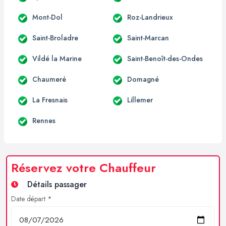
Mont-Dol
Roz-Landrieux
Saint-Broladre
Saint-Marcan
Vildé la Marine
Saint-Benoît-des-Ondes
Chaumeré
Domagné
La Fresnais
Lillemer
Rennes
Réservez votre Chauffeur
Détails passager
Date départ *