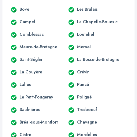
Bovel
Les Brulais
Campel
La Chapelle-Bouexic
Comblessac
Loutehel
Maure-de-Bretagne
Mernel
Saint-Séglin
La Bosse-de-Bretagne
La Couyère
Crévin
Lalleu
Pancé
Le Petit-Fougeray
Poligné
Saulnières
Tresboeuf
Bréal-sous-Montfort
Chavagne
Cintré
Mordelles