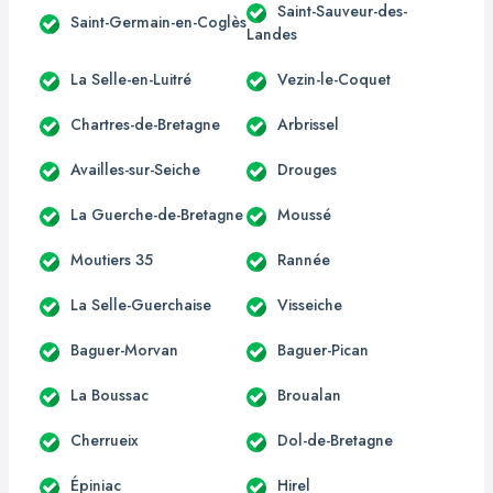
Saint-Sauveur-des-
Saint-Germain-en-Coglès
Landes
La Selle-en-Luitré
Vezin-le-Coquet
Chartres-de-Bretagne
Arbrissel
Availles-sur-Seiche
Drouges
La Guerche-de-Bretagne
Moussé
Moutiers 35
Rannée
La Selle-Guerchaise
Visseiche
Baguer-Morvan
Baguer-Pican
La Boussac
Broualan
Cherrueix
Dol-de-Bretagne
Épiniac
Hirel