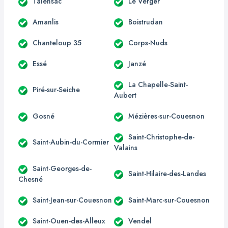
Talensac
Le Verger
Amanlis
Boistrudan
Chanteloup 35
Corps-Nuds
Essé
Janzé
La Chapelle-Saint-
Piré-sur-Seiche
Aubert
Gosné
Mézières-sur-Couesnon
Saint-Christophe-de-
Saint-Aubin-du-Cormier
Valains
Saint-Georges-de-
Saint-Hilaire-des-Landes
Chesné
Saint-Jean-sur-Couesnon
Saint-Marc-sur-Couesnon
Saint-Ouen-des-Alleux
Vendel