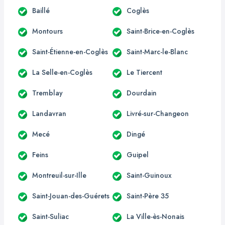
Baillé
Coglès
Montours
Saint-Brice-en-Coglès
Saint-Étienne-en-Coglès
Saint-Marc-le-Blanc
La Selle-en-Coglès
Le Tiercent
Tremblay
Dourdain
Landavran
Livré-sur-Changeon
Mecé
Dingé
Feins
Guipel
Montreuil-sur-Ille
Saint-Guinoux
Saint-Jouan-des-Guérets
Saint-Père 35
Saint-Suliac
La Ville-ès-Nonais