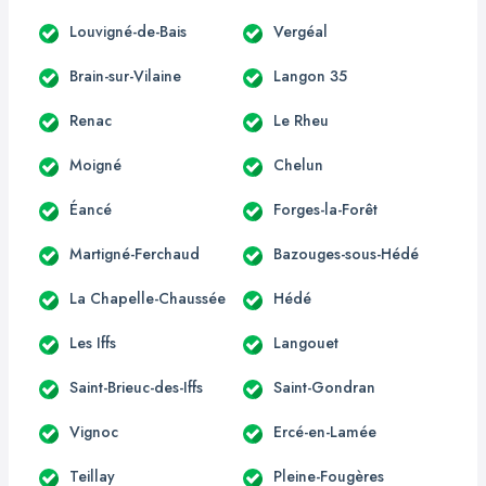
Louvigné-de-Bais
Vergéal
Brain-sur-Vilaine
Langon 35
Renac
Le Rheu
Moigné
Chelun
Éancé
Forges-la-Forêt
Martigné-Ferchaud
Bazouges-sous-Hédé
La Chapelle-Chaussée
Hédé
Les Iffs
Langouet
Saint-Brieuc-des-Iffs
Saint-Gondran
Vignoc
Ercé-en-Lamée
Teillay
Pleine-Fougères