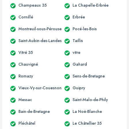
Champeaux 35
La Chapelle-Erbrée
Cornillé
Erbrée
Montreuil-sous-Pérouse
Pocé-les-Bois
Saint-Aubin-des-Landes
Taillis
Vitré 35
vitre
Chauvigné
Gahard
Romazy
Sens-de-Bretagne
Vieux-Vy-sur-Couesnon
Guipry
Messac
Saint-Malo-de-Phily
Bain-de-Bretagne
La Noë-Blanche
Pléchâtel
Le Châtellier 35