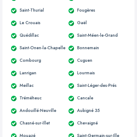
Saint-Thurial
Fougères
Le Crouais
Gaël
Quédillac
Saint-Méen-le-Grand
Saint-Onen-la-Chapelle
Bonnemain
Combourg
Cuguen
Lanrigan
Lourmais
Meillac
Saint-Léger-des-Prés
Tréméheuc
Cancale
Andouillé-Neuville
Aubigné 35
Chasné-sur-Illet
Chevaigné
Mouazé
Saint-Germain-sur-Ille