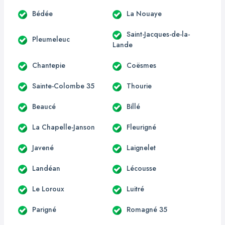
Bédée
La Nouaye
Saint-Jacques-de-la-
Pleumeleuc
Lande
Chantepie
Coësmes
Sainte-Colombe 35
Thourie
Beaucé
Billé
La Chapelle-Janson
Fleurigné
Javené
Laignelet
Landéan
Lécousse
Le Loroux
Luitré
Parigné
Romagné 35