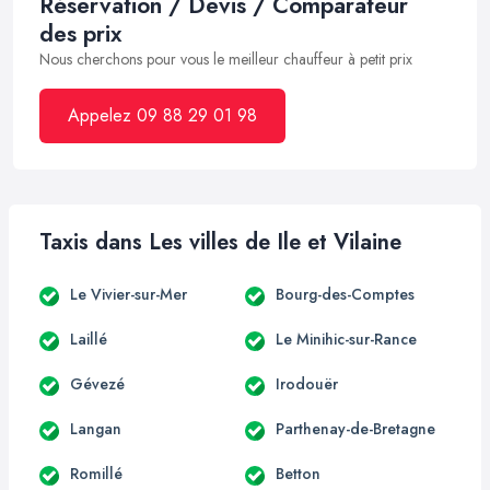
Réservation / Devis / Comparateur
des prix
Nous cherchons pour vous le meilleur chauffeur à petit prix
Appelez 09 88 29 01 98
Taxis dans Les villes de Ile et Vilaine
Le Vivier-sur-Mer
Bourg-des-Comptes
Laillé
Le Minihic-sur-Rance
Gévezé
Irodouër
Langan
Parthenay-de-Bretagne
Romillé
Betton