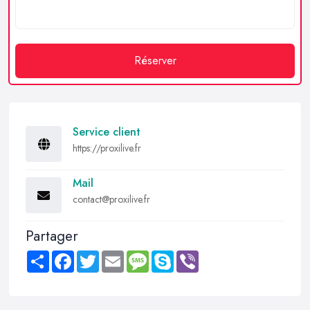
Réserver
Service client
https://proxilive.fr
Mail
contact@proxilive.fr
Partager
Share
Facebook
Twitter
Email
Message
Skype
Viber