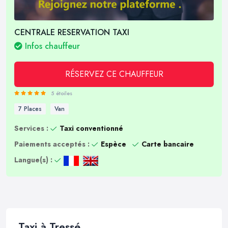
CENTRALE RESERVATION TAXI
Infos chauffeur
RÉSERVEZ CE CHAUFFEUR
5 étoiles
7 Places
Van
Services :
Taxi conventionné
Paiements acceptés :
Espèce
Carte bancaire
Langue(s) :
Taxi à Tressé