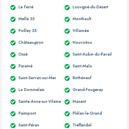
Le Ferré
Louvigné-du-Désert
Mellé 35
Monthault
Poilley 35
Villamée
Châteaugiron
Nouvoitou
Ossé
Saint-Aubin-du-Pavail
Paramé
Saint-Malo
Saint-Servan-sur-Mer
Rothéneuf
La Dominelais
Grand-Fougeray
Sainte-Anne-sur-Vilaine
Maxent
Paimpont
Plélan-le-Grand
Saint-Péran
Treffendel