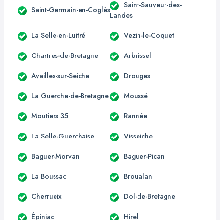
Saint-Sauveur-des-
Saint-Germain-en-Coglès
Landes
La Selle-en-Luitré
Vezin-le-Coquet
Chartres-de-Bretagne
Arbrissel
Availles-sur-Seiche
Drouges
La Guerche-de-Bretagne
Moussé
Moutiers 35
Rannée
La Selle-Guerchaise
Visseiche
Baguer-Morvan
Baguer-Pican
La Boussac
Broualan
Cherrueix
Dol-de-Bretagne
Épiniac
Hirel