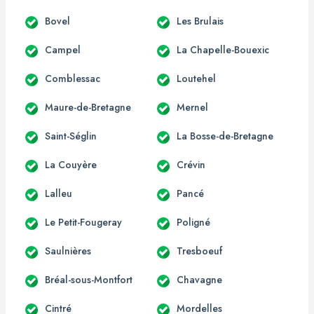
Bovel
Les Brulais
Campel
La Chapelle-Bouexic
Comblessac
Loutehel
Maure-de-Bretagne
Mernel
Saint-Séglin
La Bosse-de-Bretagne
La Couyère
Crévin
Lalleu
Pancé
Le Petit-Fougeray
Poligné
Saulnières
Tresboeuf
Bréal-sous-Montfort
Chavagne
Cintré
Mordelles