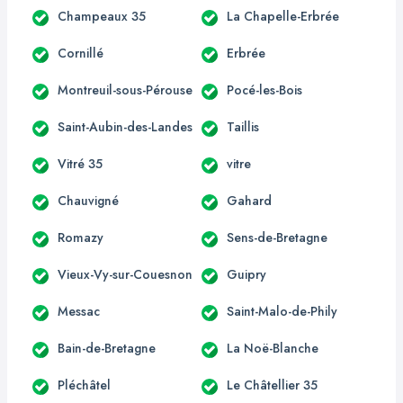
Champeaux 35
La Chapelle-Erbrée
Cornillé
Erbrée
Montreuil-sous-Pérouse
Pocé-les-Bois
Saint-Aubin-des-Landes
Taillis
Vitré 35
vitre
Chauvigné
Gahard
Romazy
Sens-de-Bretagne
Vieux-Vy-sur-Couesnon
Guipry
Messac
Saint-Malo-de-Phily
Bain-de-Bretagne
La Noë-Blanche
Pléchâtel
Le Châtellier 35