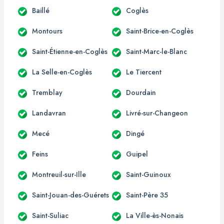
Baillé
Coglès
Montours
Saint-Brice-en-Coglès
Saint-Étienne-en-Coglès
Saint-Marc-le-Blanc
La Selle-en-Coglès
Le Tiercent
Tremblay
Dourdain
Landavran
Livré-sur-Changeon
Mecé
Dingé
Feins
Guipel
Montreuil-sur-Ille
Saint-Guinoux
Saint-Jouan-des-Guérets
Saint-Père 35
Saint-Suliac
La Ville-ès-Nonais