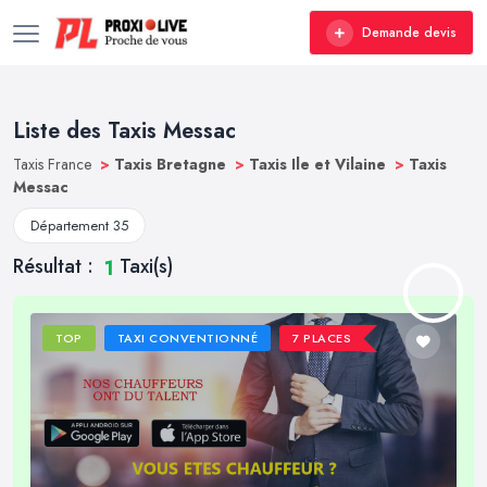
Demande devis
Liste des Taxis Messac
Taxis France
>
Taxis Bretagne
>
Taxis Ile et Vilaine
>
Taxis
Messac
Département 35
Résultat :
Taxi(s)
1
TOP
TAXI CONVENTIONNÉ
7 PLACES