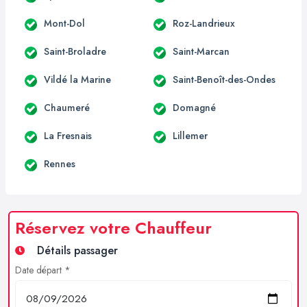
Mont-Dol
Roz-Landrieux
Saint-Broladre
Saint-Marcan
Vildé la Marine
Saint-Benoît-des-Ondes
Chaumeré
Domagné
La Fresnais
Lillemer
Rennes
Réservez votre Chauffeur
Détails passager
Date départ *