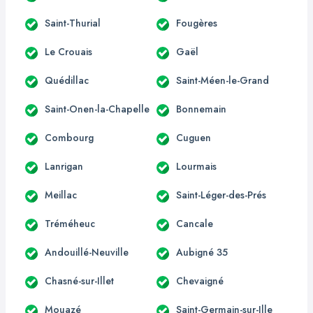
Saint-Thurial
Fougères
Le Crouais
Gaël
Quédillac
Saint-Méen-le-Grand
Saint-Onen-la-Chapelle
Bonnemain
Combourg
Cuguen
Lanrigan
Lourmais
Meillac
Saint-Léger-des-Prés
Tréméheuc
Cancale
Andouillé-Neuville
Aubigné 35
Chasné-sur-Illet
Chevaigné
Mouazé
Saint-Germain-sur-Ille