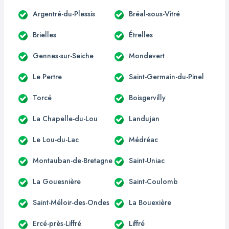
Argentré-du-Plessis
Bréal-sous-Vitré
Brielles
Étrelles
Gennes-sur-Seiche
Mondevert
Le Pertre
Saint-Germain-du-Pinel
Torcé
Boisgervilly
La Chapelle-du-Lou
Landujan
Le Lou-du-Lac
Médréac
Montauban-de-Bretagne
Saint-Uniac
La Gouesnière
Saint-Coulomb
Saint-Méloir-des-Ondes
La Bouexière
Ercé-près-Liffré
Liffré