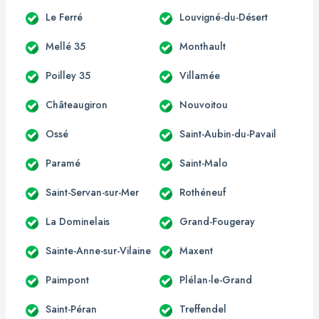
Le Ferré
Louvigné-du-Désert
Mellé 35
Monthault
Poilley 35
Villamée
Châteaugiron
Nouvoitou
Ossé
Saint-Aubin-du-Pavail
Paramé
Saint-Malo
Saint-Servan-sur-Mer
Rothéneuf
La Dominelais
Grand-Fougeray
Sainte-Anne-sur-Vilaine
Maxent
Paimpont
Plélan-le-Grand
Saint-Péran
Treffendel