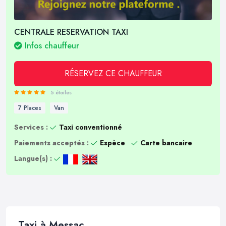
CENTRALE RESERVATION TAXI
Infos chauffeur
RÉSERVEZ CE CHAUFFEUR
5 étoiles
7 Places
Van
Services :
Taxi conventionné
Paiements acceptés :
Espèce
Carte bancaire
Langue(s) :
Taxi à Messac