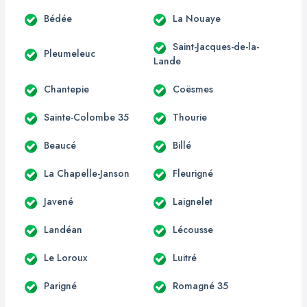
Bédée
La Nouaye
Saint-Jacques-de-la-
Pleumeleuc
Lande
Chantepie
Coësmes
Sainte-Colombe 35
Thourie
Beaucé
Billé
La Chapelle-Janson
Fleurigné
Javené
Laignelet
Landéan
Lécousse
Le Loroux
Luitré
Parigné
Romagné 35