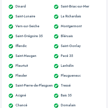
Dinard
Saint-Briac-sur-Mer
Saint-Lunaire
La Richardais
Vern-sur-Seiche
Montgermont
Saint-Grégoire 35
Bléruais
Iffendic
Saint-Gonlay
Saint-Maugan
Pacé 35
Pleurtuit
Lanhélin
Plesder
Pleugueneuc
Saint-Pierre-de-Plesguen
Tressé
Acigné
Bais 35
Chancé
Domalain