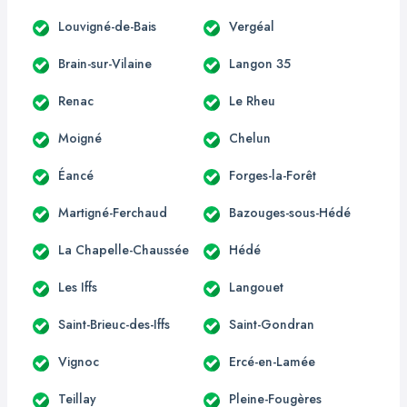
Louvigné-de-Bais
Vergéal
Brain-sur-Vilaine
Langon 35
Renac
Le Rheu
Moigné
Chelun
Éancé
Forges-la-Forêt
Martigné-Ferchaud
Bazouges-sous-Hédé
La Chapelle-Chaussée
Hédé
Les Iffs
Langouet
Saint-Brieuc-des-Iffs
Saint-Gondran
Vignoc
Ercé-en-Lamée
Teillay
Pleine-Fougères