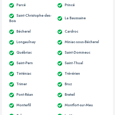
Parcé
Princé
Saint-Christophe-des-
La Baussaine
Bois
Bécherel
Cardroc
Longaulnay
Miniac-sous-Bécherel
Québriac
Saint-Domineuc
Saint-Pern
Saint-Thual
Tinténiac
Trévérien
Trimer
Bruz
Pont-Réan
Breteil
Monterfil
Montfort-sur-Meu