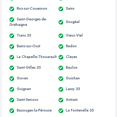
Roz-sur-Couesnon
Sains
Saint-Georges-de-
Sougéal
Gréhaigne
Trans 35
Vieux-Viel
Bains-sur-Oust
Redon
La Chapelle-Thouarault
Clayes
Saint-Gilles 35
Baulon
Goven
Guichen
Guignen
Lassy 35
Saint-Senoux
Antrain
Bazouges-la-Pérouse
La Fontenelle 35