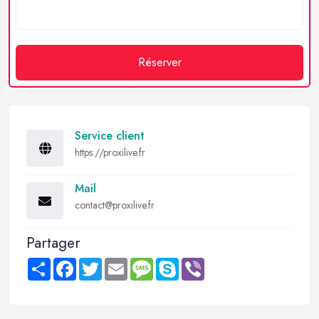
Réserver
Service client
https://proxilive.fr
Mail
contact@proxilive.fr
Partager
Share
Facebook
Twitter
Email
Message
Skype
Viber