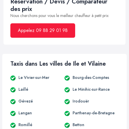
Réservation / Devis / Comparateur
des prix
Nous cherchons pour vous le meilleur chauffeur à petit prix
Appelez 09 88 29 01 98
Taxis dans Les villes de Ile et Vilaine
Le Vivier-sur-Mer
Bourg-des-Comptes
Laillé
Le Minihic-sur-Rance
Gévezé
Irodouër
Langan
Parthenay-de-Bretagne
Romillé
Betton