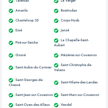
Talensac
Le Verger
Amanlis
Boistrudan
Chanteloup 35
Corps-Nuds
Essé
Janzé
La Chapelle-Saint-
Piré-sur-Seiche
Aubert
Gosné
Mézières-sur-Couesnon
Saint-Christophe-de-
Saint-Aubin-du-Cormier
Valains
Saint-Georges-de-
Saint-Hilaire-des-Landes
Chesné
Saint-Jean-sur-Couesnon
Saint-Marc-sur-Couesnon
Saint-Ouen-des-Alleux
Vendel