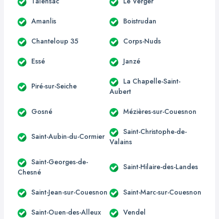
Talensac
Le Verger
Amanlis
Boistrudan
Chanteloup 35
Corps-Nuds
Essé
Janzé
La Chapelle-Saint-
Piré-sur-Seiche
Aubert
Gosné
Mézières-sur-Couesnon
Saint-Christophe-de-
Saint-Aubin-du-Cormier
Valains
Saint-Georges-de-
Saint-Hilaire-des-Landes
Chesné
Saint-Jean-sur-Couesnon
Saint-Marc-sur-Couesnon
Saint-Ouen-des-Alleux
Vendel