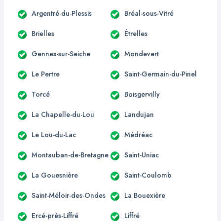
Argentré-du-Plessis
Bréal-sous-Vitré
Brielles
Étrelles
Gennes-sur-Seiche
Mondevert
Le Pertre
Saint-Germain-du-Pinel
Torcé
Boisgervilly
La Chapelle-du-Lou
Landujan
Le Lou-du-Lac
Médréac
Montauban-de-Bretagne
Saint-Uniac
La Gouesnière
Saint-Coulomb
Saint-Méloir-des-Ondes
La Bouexière
Ercé-près-Liffré
Liffré