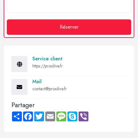
Réserver
Service client
https://proxilive.fr
Mail
contact@proxilive.fr
Partager
Share
Facebook
Twitter
Email
Message
Skype
Viber