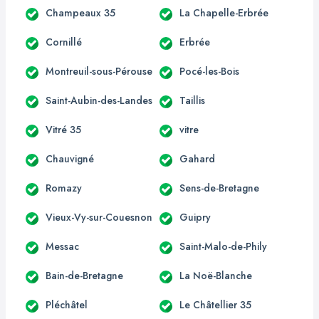
Champeaux 35
La Chapelle-Erbrée
Cornillé
Erbrée
Montreuil-sous-Pérouse
Pocé-les-Bois
Saint-Aubin-des-Landes
Taillis
Vitré 35
vitre
Chauvigné
Gahard
Romazy
Sens-de-Bretagne
Vieux-Vy-sur-Couesnon
Guipry
Messac
Saint-Malo-de-Phily
Bain-de-Bretagne
La Noë-Blanche
Pléchâtel
Le Châtellier 35