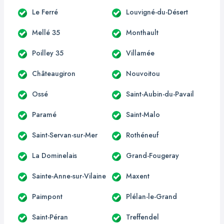
Le Ferré
Louvigné-du-Désert
Mellé 35
Monthault
Poilley 35
Villamée
Châteaugiron
Nouvoitou
Ossé
Saint-Aubin-du-Pavail
Paramé
Saint-Malo
Saint-Servan-sur-Mer
Rothéneuf
La Dominelais
Grand-Fougeray
Sainte-Anne-sur-Vilaine
Maxent
Paimpont
Plélan-le-Grand
Saint-Péran
Treffendel