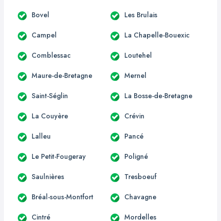
Bovel
Les Brulais
Campel
La Chapelle-Bouexic
Comblessac
Loutehel
Maure-de-Bretagne
Mernel
Saint-Séglin
La Bosse-de-Bretagne
La Couyère
Crévin
Lalleu
Pancé
Le Petit-Fougeray
Poligné
Saulnières
Tresboeuf
Bréal-sous-Montfort
Chavagne
Cintré
Mordelles