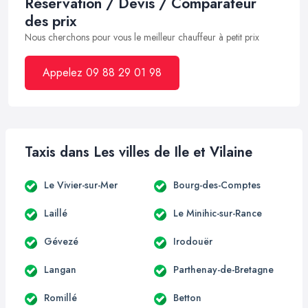
Réservation / Devis / Comparateur
des prix
Nous cherchons pour vous le meilleur chauffeur à petit prix
Appelez 09 88 29 01 98
Taxis dans Les villes de Ile et Vilaine
Le Vivier-sur-Mer
Bourg-des-Comptes
Laillé
Le Minihic-sur-Rance
Gévezé
Irodouër
Langan
Parthenay-de-Bretagne
Romillé
Betton