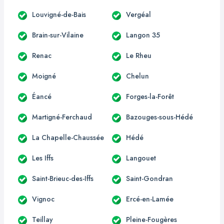
Louvigné-de-Bais
Vergéal
Brain-sur-Vilaine
Langon 35
Renac
Le Rheu
Moigné
Chelun
Éancé
Forges-la-Forêt
Martigné-Ferchaud
Bazouges-sous-Hédé
La Chapelle-Chaussée
Hédé
Les Iffs
Langouet
Saint-Brieuc-des-Iffs
Saint-Gondran
Vignoc
Ercé-en-Lamée
Teillay
Pleine-Fougères