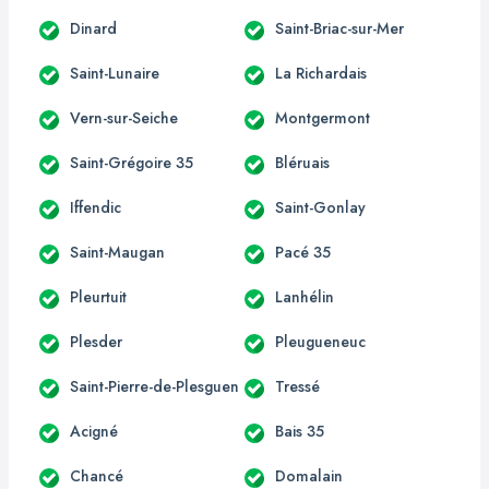
Dinard
Saint-Briac-sur-Mer
Saint-Lunaire
La Richardais
Vern-sur-Seiche
Montgermont
Saint-Grégoire 35
Bléruais
Iffendic
Saint-Gonlay
Saint-Maugan
Pacé 35
Pleurtuit
Lanhélin
Plesder
Pleugueneuc
Saint-Pierre-de-Plesguen
Tressé
Acigné
Bais 35
Chancé
Domalain