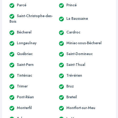
Parcé
Princé
Saint-Christophe-des-
La Baussaine
Bois
Bécherel
Cardroc
Longaulnay
Miniac-sous-Bécherel
Québriac
Saint-Domineuc
Saint-Pern
Saint-Thual
Tinténiac
Trévérien
Trimer
Bruz
Pont-Réan
Breteil
Monterfil
Montfort-sur-Meu