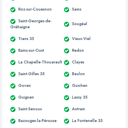
Roz-sur-Couesnon
Sains
Saint-Georges-de-
Sougéal
Gréhaigne
Trans 35
Vieux-Viel
Bains-sur-Oust
Redon
La Chapelle-Thouarault
Clayes
Saint-Gilles 35
Baulon
Goven
Guichen
Guignen
Lassy 35
Saint-Senoux
Antrain
Bazouges-la-Pérouse
La Fontenelle 35