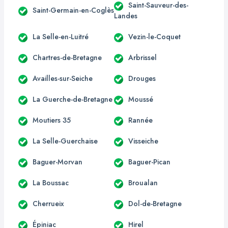
Saint-Sauveur-des-
Saint-Germain-en-Coglès
Landes
La Selle-en-Luitré
Vezin-le-Coquet
Chartres-de-Bretagne
Arbrissel
Availles-sur-Seiche
Drouges
La Guerche-de-Bretagne
Moussé
Moutiers 35
Rannée
La Selle-Guerchaise
Visseiche
Baguer-Morvan
Baguer-Pican
La Boussac
Broualan
Cherrueix
Dol-de-Bretagne
Épiniac
Hirel