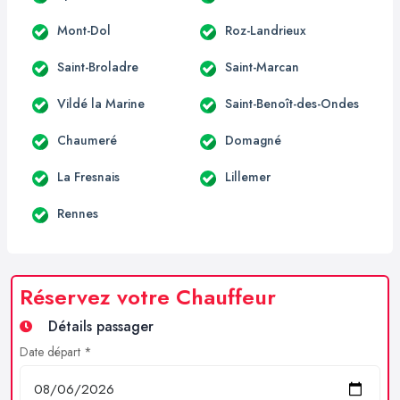
Mont-Dol
Roz-Landrieux
Saint-Broladre
Saint-Marcan
Vildé la Marine
Saint-Benoît-des-Ondes
Chaumeré
Domagné
La Fresnais
Lillemer
Rennes
Réservez votre Chauffeur
Détails passager
Date départ *