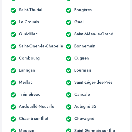
Saint-Thurial
Fougères
Le Crouais
Gaël
Quédillac
Saint-Méen-le-Grand
Saint-Onen-la-Chapelle
Bonnemain
Combourg
Cuguen
Lanrigan
Lourmais
Meillac
Saint-Léger-des-Prés
Tréméheuc
Cancale
Andouillé-Neuville
Aubigné 35
Chasné-sur-Illet
Chevaigné
Mouazé
Saint-Germain-sur-Ille