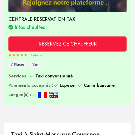
CENTRALE RESERVATION TAXI
Infos chauffeur
RÉSERVEZ CE CHAUFFEUR
5 étoiles
7 Places
Van
Services :
Taxi conventionné
Paiements acceptés :
Espèce
Carte bancaire
Langue(s) :
Taxi à Saint-Marc-sur-Couesnon