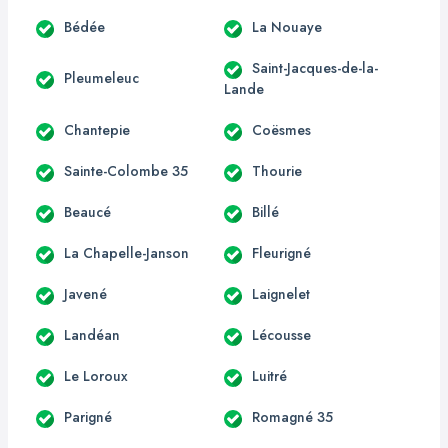
Bédée
La Nouaye
Saint-Jacques-de-la-
Pleumeleuc
Lande
Chantepie
Coësmes
Sainte-Colombe 35
Thourie
Beaucé
Billé
La Chapelle-Janson
Fleurigné
Javené
Laignelet
Landéan
Lécousse
Le Loroux
Luitré
Parigné
Romagné 35