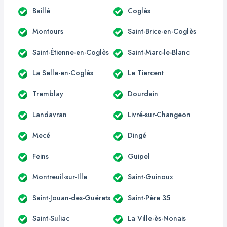
Baillé
Coglès
Montours
Saint-Brice-en-Coglès
Saint-Étienne-en-Coglès
Saint-Marc-le-Blanc
La Selle-en-Coglès
Le Tiercent
Tremblay
Dourdain
Landavran
Livré-sur-Changeon
Mecé
Dingé
Feins
Guipel
Montreuil-sur-Ille
Saint-Guinoux
Saint-Jouan-des-Guérets
Saint-Père 35
Saint-Suliac
La Ville-ès-Nonais