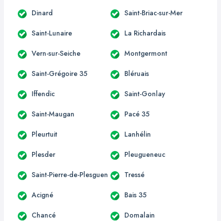
Dinard
Saint-Briac-sur-Mer
Saint-Lunaire
La Richardais
Vern-sur-Seiche
Montgermont
Saint-Grégoire 35
Bléruais
Iffendic
Saint-Gonlay
Saint-Maugan
Pacé 35
Pleurtuit
Lanhélin
Plesder
Pleugueneuc
Saint-Pierre-de-Plesguen
Tressé
Acigné
Bais 35
Chancé
Domalain