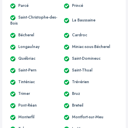
Parcé
Princé
Saint-Christophe-des-
La Baussaine
Bois
Bécherel
Cardroc
Longaulnay
Miniac-sous-Bécherel
Québriac
Saint-Domineuc
Saint-Pern
Saint-Thual
Tinténiac
Trévérien
Trimer
Bruz
Pont-Réan
Breteil
Monterfil
Montfort-sur-Meu