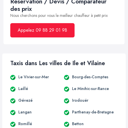
Réservation / Devis / Comparateur
des prix
Nous cherchons pour vous le meilleur chauffeur à petit prix
Appelez 09 88 29 01 98
Taxis dans Les villes de Ile et Vilaine
Le Vivier-sur-Mer
Bourg-des-Comptes
Laillé
Le Minihic-sur-Rance
Gévezé
Irodouër
Langan
Parthenay-de-Bretagne
Romillé
Betton