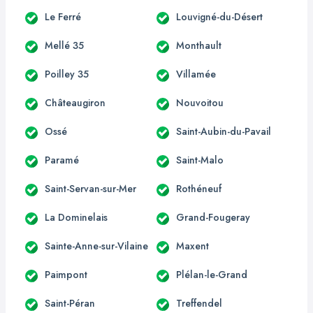
Le Ferré
Louvigné-du-Désert
Mellé 35
Monthault
Poilley 35
Villamée
Châteaugiron
Nouvoitou
Ossé
Saint-Aubin-du-Pavail
Paramé
Saint-Malo
Saint-Servan-sur-Mer
Rothéneuf
La Dominelais
Grand-Fougeray
Sainte-Anne-sur-Vilaine
Maxent
Paimpont
Plélan-le-Grand
Saint-Péran
Treffendel