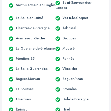
Saint-Sauveur-des-
Saint-Germain-en-Coglès
Landes
La Selle-en-Luitré
Vezin-le-Coquet
Chartres-de-Bretagne
Arbrissel
Availles-sur-Seiche
Drouges
La Guerche-de-Bretagne
Moussé
Moutiers 35
Rannée
La Selle-Guerchaise
Visseiche
Baguer-Morvan
Baguer-Pican
La Boussac
Broualan
Cherrueix
Dol-de-Bretagne
Épiniac
Hirel