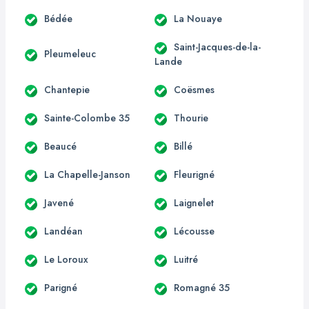
Bédée
La Nouaye
Saint-Jacques-de-la-
Pleumeleuc
Lande
Chantepie
Coësmes
Sainte-Colombe 35
Thourie
Beaucé
Billé
La Chapelle-Janson
Fleurigné
Javené
Laignelet
Landéan
Lécousse
Le Loroux
Luitré
Parigné
Romagné 35