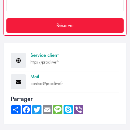
Réserver
Service client
https://proxilive.fr
Mail
contact@proxilive.fr
Partager
Share
Facebook
Twitter
Email
Message
Skype
Viber