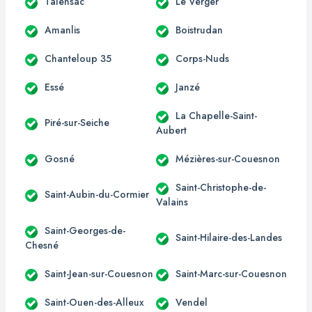
Talensac
Le Verger
Amanlis
Boistrudan
Chanteloup 35
Corps-Nuds
Essé
Janzé
La Chapelle-Saint-
Piré-sur-Seiche
Aubert
Gosné
Mézières-sur-Couesnon
Saint-Christophe-de-
Saint-Aubin-du-Cormier
Valains
Saint-Georges-de-
Saint-Hilaire-des-Landes
Chesné
Saint-Jean-sur-Couesnon
Saint-Marc-sur-Couesnon
Saint-Ouen-des-Alleux
Vendel