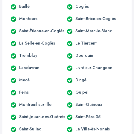
Baillé
Coglès
Montours
Saint-Brice-en-Coglès
Saint-Étienne-en-Coglès
Saint-Marc-le-Blanc
La Selle-en-Coglès
Le Tiercent
Tremblay
Dourdain
Landavran
Livré-sur-Changeon
Mecé
Dingé
Feins
Guipel
Montreuil-sur-Ille
Saint-Guinoux
Saint-Jouan-des-Guérets
Saint-Père 35
Saint-Suliac
La Ville-ès-Nonais