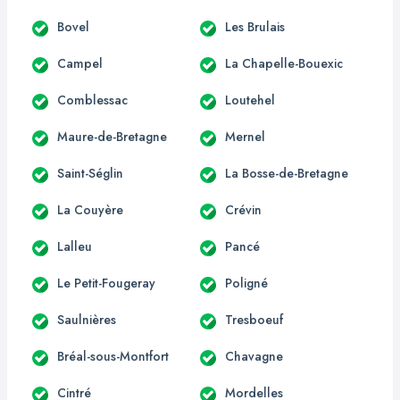
Bovel
Les Brulais
Campel
La Chapelle-Bouexic
Comblessac
Loutehel
Maure-de-Bretagne
Mernel
Saint-Séglin
La Bosse-de-Bretagne
La Couyère
Crévin
Lalleu
Pancé
Le Petit-Fougeray
Poligné
Saulnières
Tresboeuf
Bréal-sous-Montfort
Chavagne
Cintré
Mordelles