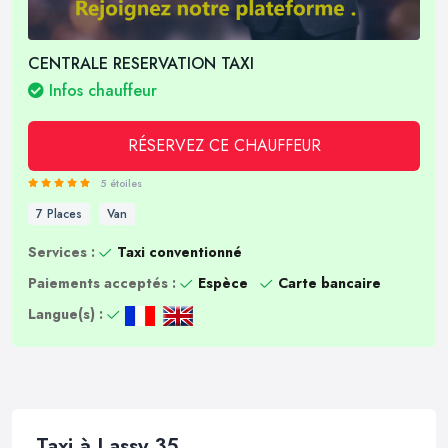
CENTRALE RESERVATION TAXI
Infos chauffeur
RÉSERVEZ CE CHAUFFEUR
5 étoiles
7 Places
Van
Services :
Taxi conventionné
Paiements acceptés :
Espèce
Carte bancaire
Langue(s) :
Taxi à Lassy 35