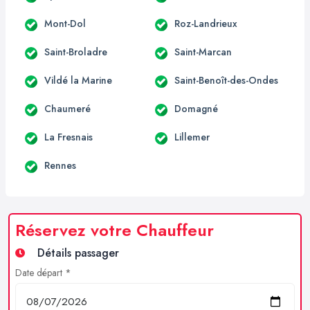
Mont-Dol
Roz-Landrieux
Saint-Broladre
Saint-Marcan
Vildé la Marine
Saint-Benoît-des-Ondes
Chaumeré
Domagné
La Fresnais
Lillemer
Rennes
Réservez votre Chauffeur
Détails passager
Date départ *