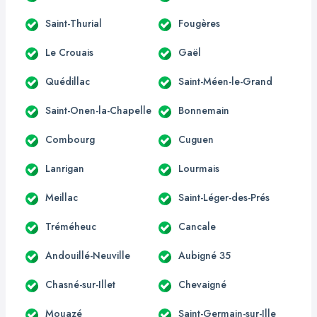
Saint-Thurial
Fougères
Le Crouais
Gaël
Quédillac
Saint-Méen-le-Grand
Saint-Onen-la-Chapelle
Bonnemain
Combourg
Cuguen
Lanrigan
Lourmais
Meillac
Saint-Léger-des-Prés
Tréméheuc
Cancale
Andouillé-Neuville
Aubigné 35
Chasné-sur-Illet
Chevaigné
Mouazé
Saint-Germain-sur-Ille