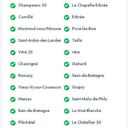
Champeaux 35
La Chapelle-Erbrée
Cornillé
Erbrée
Montreuil-sous-Pérouse
Pocé-les-Bois
Saint-Aubin-des-Landes
Taillis
Vitré 35
vitre
Chauvigné
Gahard
Romazy
Sens-de-Bretagne
Vieux-Vy-sur-Couesnon
Guipry
Messac
Saint-Malo-de-Phily
Bain-de-Bretagne
La Noë-Blanche
Pléchâtel
Le Châtellier 35