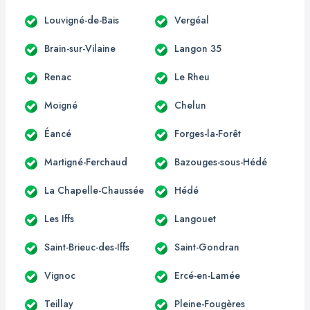
Louvigné-de-Bais
Vergéal
Brain-sur-Vilaine
Langon 35
Renac
Le Rheu
Moigné
Chelun
Éancé
Forges-la-Forêt
Martigné-Ferchaud
Bazouges-sous-Hédé
La Chapelle-Chaussée
Hédé
Les Iffs
Langouet
Saint-Brieuc-des-Iffs
Saint-Gondran
Vignoc
Ercé-en-Lamée
Teillay
Pleine-Fougères