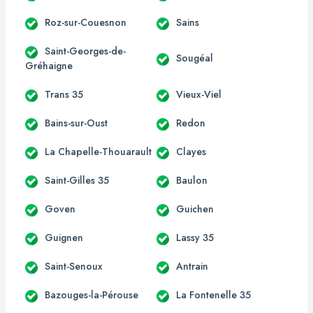
Roz-sur-Couesnon
Sains
Saint-Georges-de-
Sougéal
Gréhaigne
Trans 35
Vieux-Viel
Bains-sur-Oust
Redon
La Chapelle-Thouarault
Clayes
Saint-Gilles 35
Baulon
Goven
Guichen
Guignen
Lassy 35
Saint-Senoux
Antrain
Bazouges-la-Pérouse
La Fontenelle 35