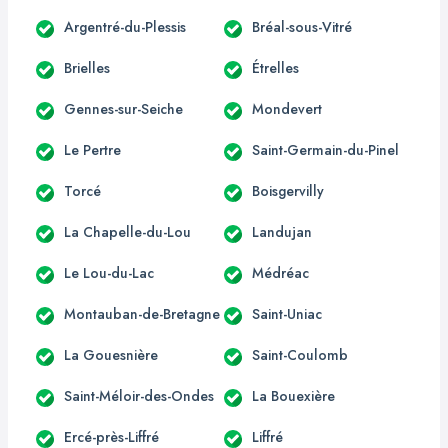
Argentré-du-Plessis
Bréal-sous-Vitré
Brielles
Étrelles
Gennes-sur-Seiche
Mondevert
Le Pertre
Saint-Germain-du-Pinel
Torcé
Boisgervilly
La Chapelle-du-Lou
Landujan
Le Lou-du-Lac
Médréac
Montauban-de-Bretagne
Saint-Uniac
La Gouesnière
Saint-Coulomb
Saint-Méloir-des-Ondes
La Bouexière
Ercé-près-Liffré
Liffré