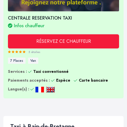
CENTRALE RESERVATION TAXI
Infos chauffeur
RÉSERVEZ CE CHAUFFEUR
5 étoiles
7 Places
Van
Services :
Taxi conventionné
Paiements acceptés :
Espèce
Carte bancaire
Langue(s) :
Taxi à Bain-de-Bretagne