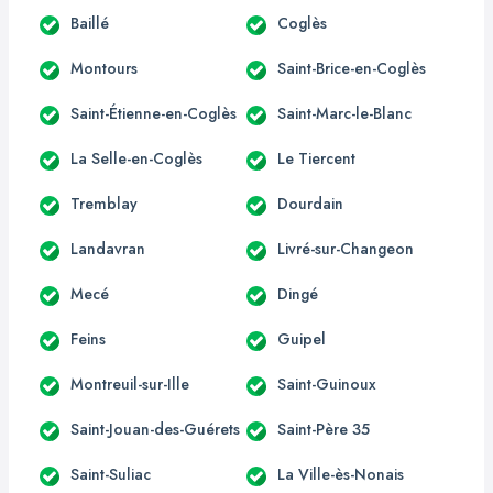
Baillé
Coglès
Montours
Saint-Brice-en-Coglès
Saint-Étienne-en-Coglès
Saint-Marc-le-Blanc
La Selle-en-Coglès
Le Tiercent
Tremblay
Dourdain
Landavran
Livré-sur-Changeon
Mecé
Dingé
Feins
Guipel
Montreuil-sur-Ille
Saint-Guinoux
Saint-Jouan-des-Guérets
Saint-Père 35
Saint-Suliac
La Ville-ès-Nonais