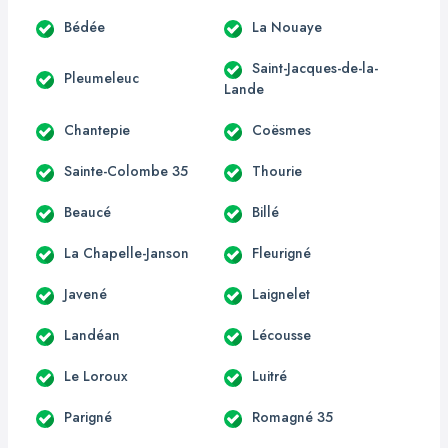
Bédée
La Nouaye
Saint-Jacques-de-la-
Pleumeleuc
Lande
Chantepie
Coësmes
Sainte-Colombe 35
Thourie
Beaucé
Billé
La Chapelle-Janson
Fleurigné
Javené
Laignelet
Landéan
Lécousse
Le Loroux
Luitré
Parigné
Romagné 35