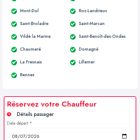
Mont-Dol
Roz-Landrieux
Saint-Broladre
Saint-Marcan
Vildé la Marine
Saint-Benoît-des-Ondes
Chaumeré
Domagné
La Fresnais
Lillemer
Rennes
Réservez votre Chauffeur
Détails passager
Date départ *