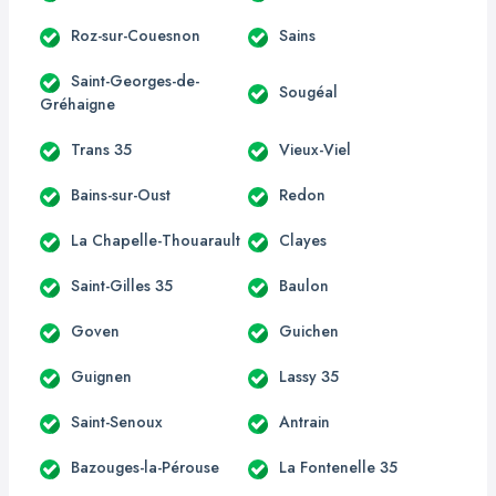
Roz-sur-Couesnon
Sains
Saint-Georges-de-
Sougéal
Gréhaigne
Trans 35
Vieux-Viel
Bains-sur-Oust
Redon
La Chapelle-Thouarault
Clayes
Saint-Gilles 35
Baulon
Goven
Guichen
Guignen
Lassy 35
Saint-Senoux
Antrain
Bazouges-la-Pérouse
La Fontenelle 35