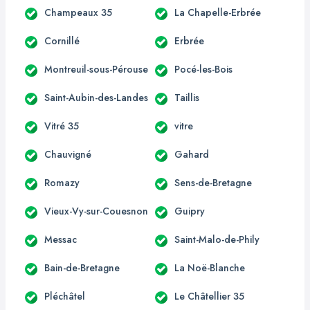
Champeaux 35
La Chapelle-Erbrée
Cornillé
Erbrée
Montreuil-sous-Pérouse
Pocé-les-Bois
Saint-Aubin-des-Landes
Taillis
Vitré 35
vitre
Chauvigné
Gahard
Romazy
Sens-de-Bretagne
Vieux-Vy-sur-Couesnon
Guipry
Messac
Saint-Malo-de-Phily
Bain-de-Bretagne
La Noë-Blanche
Pléchâtel
Le Châtellier 35