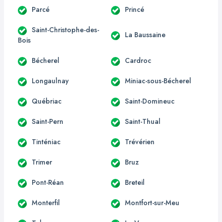
Parcé
Princé
Saint-Christophe-des-
La Baussaine
Bois
Bécherel
Cardroc
Longaulnay
Miniac-sous-Bécherel
Québriac
Saint-Domineuc
Saint-Pern
Saint-Thual
Tinténiac
Trévérien
Trimer
Bruz
Pont-Réan
Breteil
Monterfil
Montfort-sur-Meu