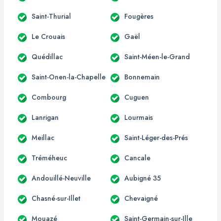
Saint-Thurial
Fougères
Le Crouais
Gaël
Quédillac
Saint-Méen-le-Grand
Saint-Onen-la-Chapelle
Bonnemain
Combourg
Cuguen
Lanrigan
Lourmais
Meillac
Saint-Léger-des-Prés
Tréméheuc
Cancale
Andouillé-Neuville
Aubigné 35
Chasné-sur-Illet
Chevaigné
Mouazé
Saint-Germain-sur-Ille