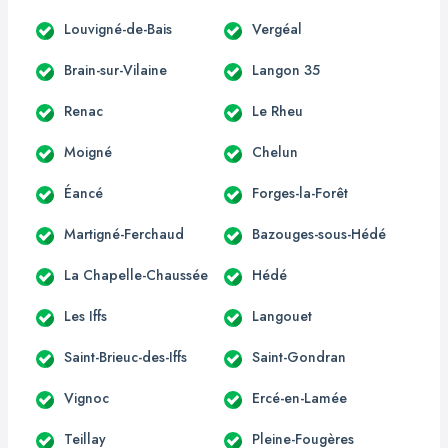
Louvigné-de-Bais
Vergéal
Brain-sur-Vilaine
Langon 35
Renac
Le Rheu
Moigné
Chelun
Éancé
Forges-la-Forêt
Martigné-Ferchaud
Bazouges-sous-Hédé
La Chapelle-Chaussée
Hédé
Les Iffs
Langouet
Saint-Brieuc-des-Iffs
Saint-Gondran
Vignoc
Ercé-en-Lamée
Teillay
Pleine-Fougères