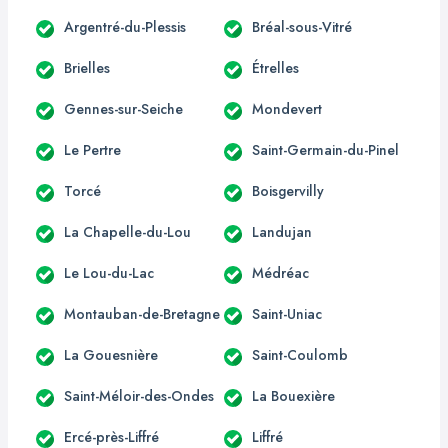
Argentré-du-Plessis
Bréal-sous-Vitré
Brielles
Étrelles
Gennes-sur-Seiche
Mondevert
Le Pertre
Saint-Germain-du-Pinel
Torcé
Boisgervilly
La Chapelle-du-Lou
Landujan
Le Lou-du-Lac
Médréac
Montauban-de-Bretagne
Saint-Uniac
La Gouesnière
Saint-Coulomb
Saint-Méloir-des-Ondes
La Bouexière
Ercé-près-Liffré
Liffré