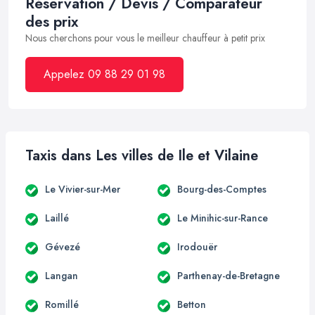
Réservation / Devis / Comparateur
des prix
Nous cherchons pour vous le meilleur chauffeur à petit prix
Appelez 09 88 29 01 98
Taxis dans Les villes de Ile et Vilaine
Le Vivier-sur-Mer
Bourg-des-Comptes
Laillé
Le Minihic-sur-Rance
Gévezé
Irodouër
Langan
Parthenay-de-Bretagne
Romillé
Betton