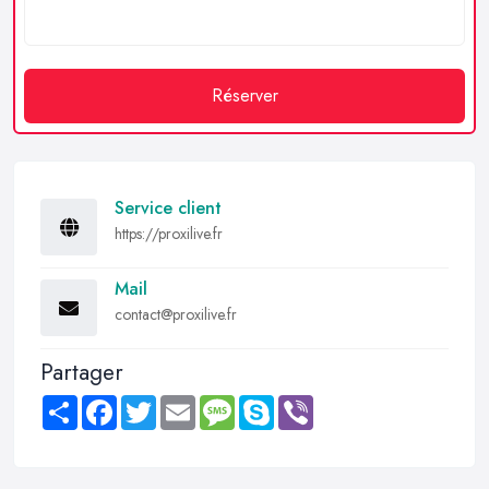
Réserver
Service client
https://proxilive.fr
Mail
contact@proxilive.fr
Partager
Share
Facebook
Twitter
Email
Message
Skype
Viber