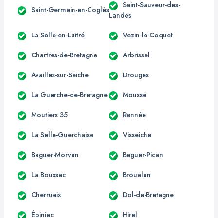
Saint-Sauveur-des-
Saint-Germain-en-Coglès
Landes
La Selle-en-Luitré
Vezin-le-Coquet
Chartres-de-Bretagne
Arbrissel
Availles-sur-Seiche
Drouges
La Guerche-de-Bretagne
Moussé
Moutiers 35
Rannée
La Selle-Guerchaise
Visseiche
Baguer-Morvan
Baguer-Pican
La Boussac
Broualan
Cherrueix
Dol-de-Bretagne
Épiniac
Hirel