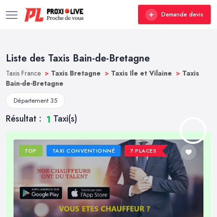
Demande devis
Liste des Taxis Bain-de-Bretagne
Taxis France
>
Taxis Bretagne
>
Taxis Ile et Vilaine
>
Taxis
Bain-de-Bretagne
Département 35
Résultat :
Taxi(s)
1
TOP
TAXI CONVENTIONNÉ
7 PLACES