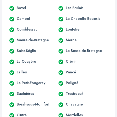
Bovel
Les Brulais
Campel
La Chapelle-Bouexic
Comblessac
Loutehel
Maure-de-Bretagne
Mernel
Saint-Séglin
La Bosse-de-Bretagne
La Couyère
Crévin
Lalleu
Pancé
Le Petit-Fougeray
Poligné
Saulnières
Tresboeuf
Bréal-sous-Montfort
Chavagne
Cintré
Mordelles