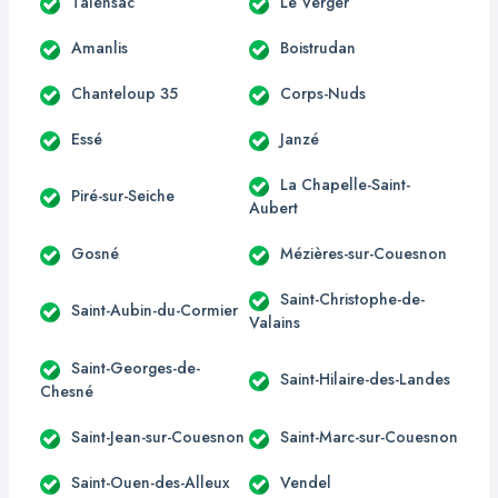
Talensac
Le Verger
Amanlis
Boistrudan
Chanteloup 35
Corps-Nuds
Essé
Janzé
La Chapelle-Saint-
Piré-sur-Seiche
Aubert
Gosné
Mézières-sur-Couesnon
Saint-Christophe-de-
Saint-Aubin-du-Cormier
Valains
Saint-Georges-de-
Saint-Hilaire-des-Landes
Chesné
Saint-Jean-sur-Couesnon
Saint-Marc-sur-Couesnon
Saint-Ouen-des-Alleux
Vendel