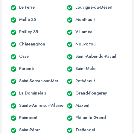
Le Ferré
Louvigné-du-Désert
Mellé 35
Monthault
Poilley 35
Villamée
Châteaugiron
Nouvoitou
Ossé
Saint-Aubin-du-Pavail
Paramé
Saint-Malo
Saint-Servan-sur-Mer
Rothéneuf
La Dominelais
Grand-Fougeray
Sainte-Anne-sur-Vilaine
Maxent
Paimpont
Plélan-le-Grand
Saint-Péran
Treffendel