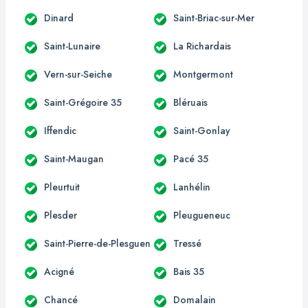
Dinard
Saint-Briac-sur-Mer
Saint-Lunaire
La Richardais
Vern-sur-Seiche
Montgermont
Saint-Grégoire 35
Bléruais
Iffendic
Saint-Gonlay
Saint-Maugan
Pacé 35
Pleurtuit
Lanhélin
Plesder
Pleugueneuc
Saint-Pierre-de-Plesguen
Tressé
Acigné
Bais 35
Chancé
Domalain