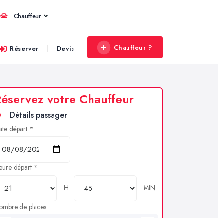
Chauffeur
Chauffeur ?
|
Réserver
Devis
éservez votre Chauffeur
Détails passager
ate départ *
eure départ *
H
MIN
ombre de places