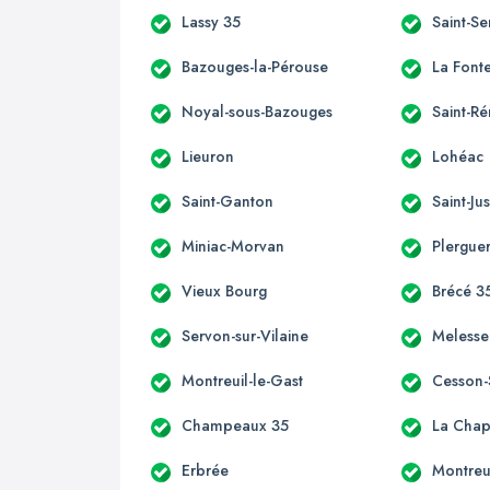
Lassy 35
Saint-S
Bazouges-la-Pérouse
La Font
Noyal-sous-Bazouges
Saint-R
Lieuron
Lohéac
Saint-Ganton
Saint-Ju
Miniac-Morvan
Plergue
Vieux Bourg
Brécé 3
Servon-sur-Vilaine
Melesse
Montreuil-le-Gast
Cesson-
Champeaux 35
La Chap
Erbrée
Montreu