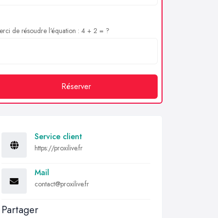
rci de résoudre l'équation : 4 + 2 = ?
Réserver
Service client
https://proxilive.fr
Mail
contact@proxilive.fr
Partager