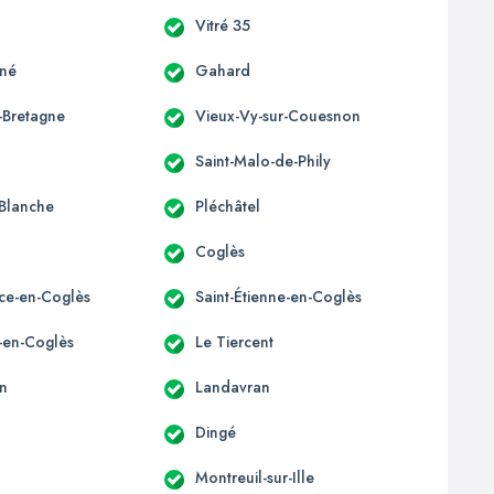
Vitré 35
gné
Gahard
-Bretagne
Vieux-Vy-sur-Couesnon
Saint-Malo-de-Phily
Blanche
Pléchâtel
Coglès
ice-en-Coglès
Saint-Étienne-en-Coglès
e-en-Coglès
Le Tiercent
n
Landavran
Dingé
Montreuil-sur-Ille