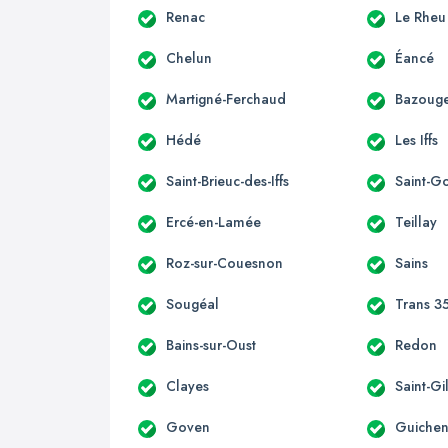
Renac
Le Rheu
Chelun
Éancé
Martigné-Ferchaud
Bazouge
Hédé
Les Iffs
Saint-Brieuc-des-Iffs
Saint-G
Ercé-en-Lamée
Teillay
Roz-sur-Couesnon
Sains
Sougéal
Trans 3
Bains-sur-Oust
Redon
Clayes
Saint-Gi
Goven
Guiche