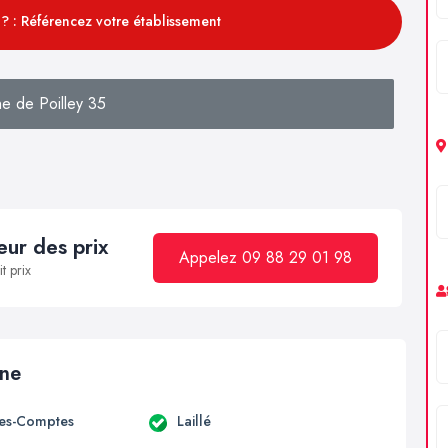
? : Référencez votre établissement
e de Poilley 35
ur des prix
Appelez 09 88 29 01 98
t prix
ine
es-Comptes
Laillé