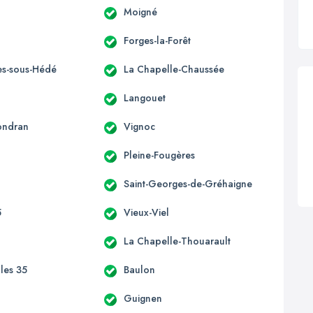
Moigné
Forges-la-Forêt
s-sous-Hédé
La Chapelle-Chaussée
Langouet
ondran
Vignoc
Pleine-Fougères
Saint-Georges-de-Gréhaigne
5
Vieux-Viel
La Chapelle-Thouarault
lles 35
Baulon
n
Guignen