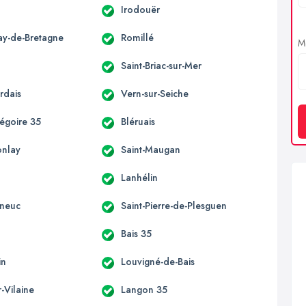
Irodouër
ay-de-Bretagne
Romillé
Me
Saint-Briac-sur-Mer
rdais
Vern-sur-Seiche
régoire 35
Bléruais
onlay
Saint-Maugan
Lanhélin
eneuc
Saint-Pierre-de-Plesguen
Bais 35
in
Louvigné-de-Bais
r-Vilaine
Langon 35