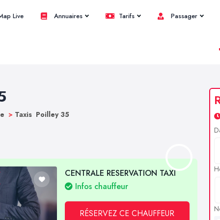
ap Live
Annuaires
Tarifs
Passager
5
R
ne
>
Taxis Poilley 35
D
H
CENTRALE RESERVATION TAXI
Infos chauffeur
N
RÉSERVEZ CE CHAUFFEUR