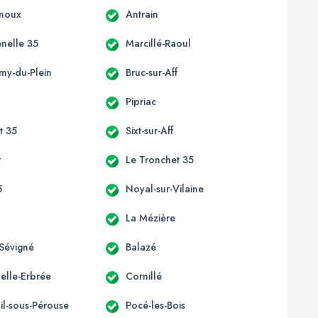
enoux
Antrain
enelle 35
Marcillé-Raoul
émy-du-Plein
Bruc-sur-Aff
Pipriac
st 35
Sixt-sur-Aff
r
Le Tronchet 35
5
Noyal-sur-Vilaine
La Mézière
Sévigné
Balazé
elle-Erbrée
Cornillé
il-sous-Pérouse
Pocé-les-Bois