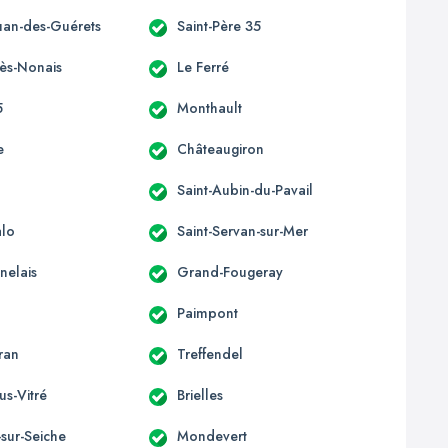
ouan-des-Guérets
Saint-Père 35
-ès-Nonais
Le Ferré
5
Monthault
e
Châteaugiron
Saint-Aubin-du-Pavail
alo
Saint-Servan-sur-Mer
nelais
Grand-Fougeray
Paimpont
ran
Treffendel
us-Vitré
Brielles
sur-Seiche
Mondevert