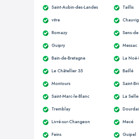
Saint-Aubin-des-Landes
Taillis
vitre
Chauvi
Romazy
Sens-de
Guipry
Messac
Bain-de-Bretagne
La Noë-
Le Châtellier 35
Baillé
Montours
Saint-Br
Saint-Marc-le-Blanc
La Sell
Tremblay
Dourdai
Livré-sur-Changeon
Mecé
Feins
Guipel