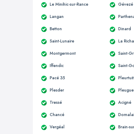
Le Minihic-sur-Rance
Gévezé
Langan
Parthen
Betton
Dinard
Saint-Lunaire
La Richa
Montgermont
Saint-G
Iffendic
Saint-G
Pacé 35
Pleurtuit
Plesder
Pleugu
Tressé
Acigné
Chancé
Domala
Vergéal
Brain-su