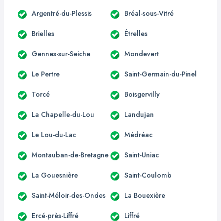
Argentré-du-Plessis
Bréal-sous-Vitré
Brielles
Étrelles
Gennes-sur-Seiche
Mondevert
Le Pertre
Saint-Germain-du-Pinel
Torcé
Boisgervilly
La Chapelle-du-Lou
Landujan
Le Lou-du-Lac
Médréac
Montauban-de-Bretagne
Saint-Uniac
La Gouesnière
Saint-Coulomb
Saint-Méloir-des-Ondes
La Bouexière
Ercé-près-Liffré
Liffré