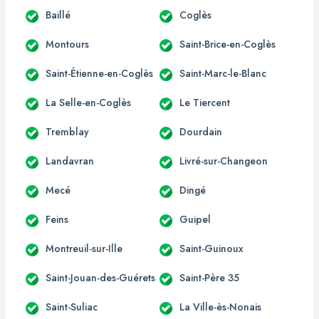
Baillé
Coglès
Montours
Saint-Brice-en-Coglès
Saint-Étienne-en-Coglès
Saint-Marc-le-Blanc
La Selle-en-Coglès
Le Tiercent
Tremblay
Dourdain
Landavran
Livré-sur-Changeon
Mecé
Dingé
Feins
Guipel
Montreuil-sur-Ille
Saint-Guinoux
Saint-Jouan-des-Guérets
Saint-Père 35
Saint-Suliac
La Ville-ès-Nonais