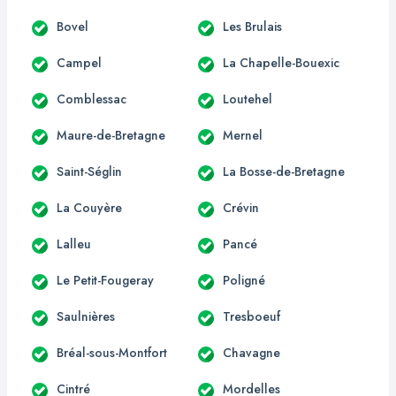
Bovel
Les Brulais
Campel
La Chapelle-Bouexic
Comblessac
Loutehel
Maure-de-Bretagne
Mernel
Saint-Séglin
La Bosse-de-Bretagne
La Couyère
Crévin
Lalleu
Pancé
Le Petit-Fougeray
Poligné
Saulnières
Tresboeuf
Bréal-sous-Montfort
Chavagne
Cintré
Mordelles