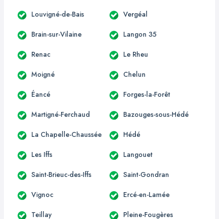
Louvigné-de-Bais
Vergéal
Brain-sur-Vilaine
Langon 35
Renac
Le Rheu
Moigné
Chelun
Éancé
Forges-la-Forêt
Martigné-Ferchaud
Bazouges-sous-Hédé
La Chapelle-Chaussée
Hédé
Les Iffs
Langouet
Saint-Brieuc-des-Iffs
Saint-Gondran
Vignoc
Ercé-en-Lamée
Teillay
Pleine-Fougères