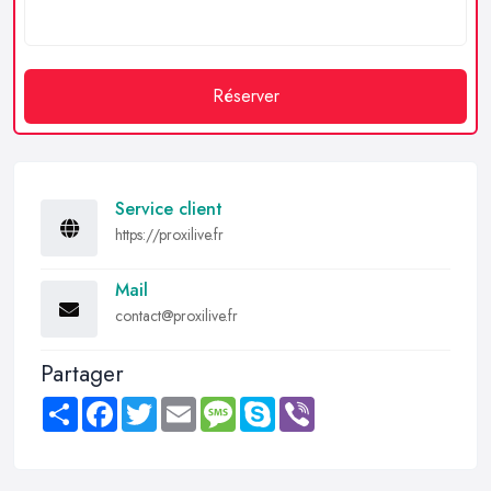
Réserver
Service client
https://proxilive.fr
Mail
contact@proxilive.fr
Partager
Share
Facebook
Twitter
Email
Message
Skype
Viber