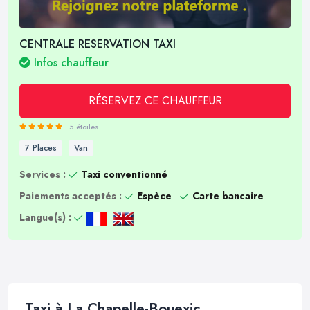
CENTRALE RESERVATION TAXI
Infos chauffeur
RÉSERVEZ CE CHAUFFEUR
5 étoiles
7 Places
Van
Services :
Taxi conventionné
Paiements acceptés :
Espèce
Carte bancaire
Langue(s) :
Taxi à La Chapelle-Bouexic