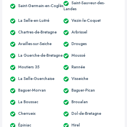
Saint-Sauveur-des-
Saint-Germain-en-Coglès
Landes
La Selle-en-Luitré
Vezin-le-Coquet
Chartres-de-Bretagne
Arbrissel
Availles-sur-Seiche
Drouges
La Guerche-de-Bretagne
Moussé
Moutiers 35
Rannée
La Selle-Guerchaise
Visseiche
Baguer-Morvan
Baguer-Pican
La Boussac
Broualan
Cherrueix
Dol-de-Bretagne
Épiniac
Hirel