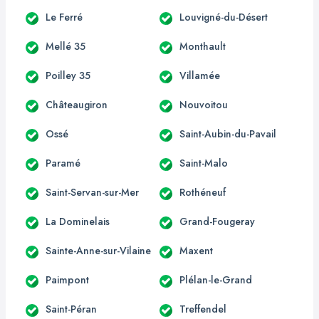
Le Ferré
Louvigné-du-Désert
Mellé 35
Monthault
Poilley 35
Villamée
Châteaugiron
Nouvoitou
Ossé
Saint-Aubin-du-Pavail
Paramé
Saint-Malo
Saint-Servan-sur-Mer
Rothéneuf
La Dominelais
Grand-Fougeray
Sainte-Anne-sur-Vilaine
Maxent
Paimpont
Plélan-le-Grand
Saint-Péran
Treffendel