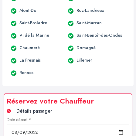
Mont-Dol
Roz-Landrieux
Saint-Broladre
Saint-Marcan
Vildé la Marine
Saint-Benoît-des-Ondes
Chaumeré
Domagné
La Fresnais
Lillemer
Rennes
Réservez votre Chauffeur
Détails passager
Date départ *