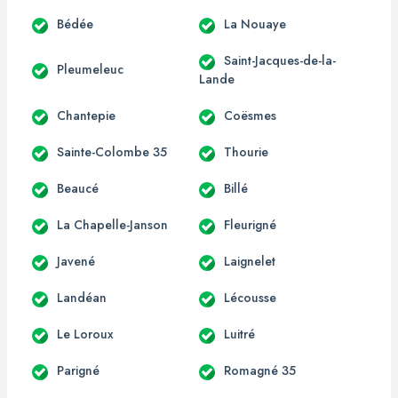
Bédée
La Nouaye
Saint-Jacques-de-la-
Pleumeleuc
Lande
Chantepie
Coësmes
Sainte-Colombe 35
Thourie
Beaucé
Billé
La Chapelle-Janson
Fleurigné
Javené
Laignelet
Landéan
Lécousse
Le Loroux
Luitré
Parigné
Romagné 35