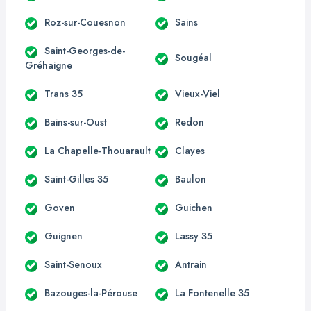
Roz-sur-Couesnon
Sains
Saint-Georges-de-
Sougéal
Gréhaigne
Trans 35
Vieux-Viel
Bains-sur-Oust
Redon
La Chapelle-Thouarault
Clayes
Saint-Gilles 35
Baulon
Goven
Guichen
Guignen
Lassy 35
Saint-Senoux
Antrain
Bazouges-la-Pérouse
La Fontenelle 35