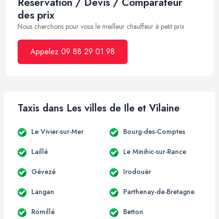
Réservation / Devis / Comparateur
des prix
Nous cherchons pour vous le meilleur chauffeur à petit prix
Appelez 09 88 29 01 98
Taxis dans Les villes de Ile et Vilaine
Le Vivier-sur-Mer
Bourg-des-Comptes
Laillé
Le Minihic-sur-Rance
Gévezé
Irodouër
Langan
Parthenay-de-Bretagne
Romillé
Betton