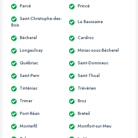
Parcé
Princé
Saint-Christophe-des-
La Baussaine
Bois
Bécherel
Cardroc
Longaulnay
Miniac-sous-Bécherel
Québriac
Saint-Domineuc
Saint-Pern
Saint-Thual
Tinténiac
Trévérien
Trimer
Bruz
Pont-Réan
Breteil
Monterfil
Montfort-sur-Meu