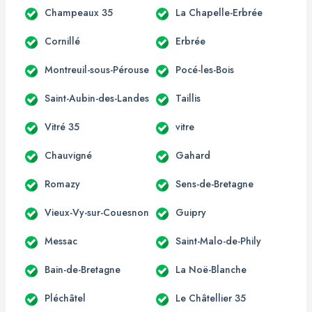
Champeaux 35
La Chapelle-Erbrée
Cornillé
Erbrée
Montreuil-sous-Pérouse
Pocé-les-Bois
Saint-Aubin-des-Landes
Taillis
Vitré 35
vitre
Chauvigné
Gahard
Romazy
Sens-de-Bretagne
Vieux-Vy-sur-Couesnon
Guipry
Messac
Saint-Malo-de-Phily
Bain-de-Bretagne
La Noë-Blanche
Pléchâtel
Le Châtellier 35