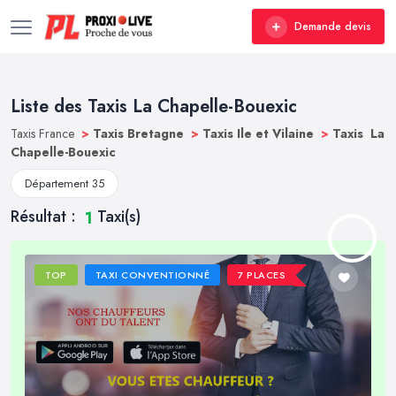
Demande devis
Liste des Taxis La Chapelle-Bouexic
Taxis France
>
Taxis Bretagne
>
Taxis Ile et Vilaine
>
Taxis La
Chapelle-Bouexic
Département 35
Résultat :
Taxi(s)
1
TOP
TAXI CONVENTIONNÉ
7 PLACES