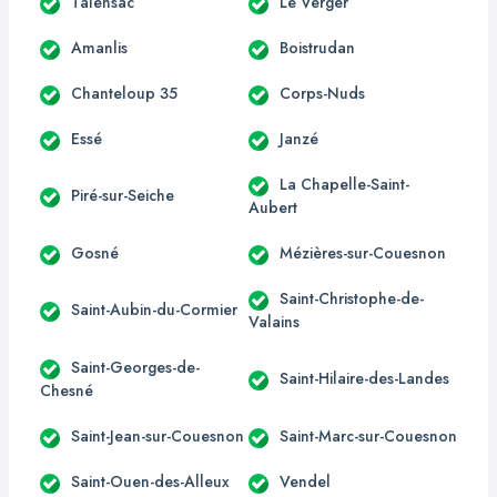
Talensac
Le Verger
Amanlis
Boistrudan
Chanteloup 35
Corps-Nuds
Essé
Janzé
La Chapelle-Saint-
Piré-sur-Seiche
Aubert
Gosné
Mézières-sur-Couesnon
Saint-Christophe-de-
Saint-Aubin-du-Cormier
Valains
Saint-Georges-de-
Saint-Hilaire-des-Landes
Chesné
Saint-Jean-sur-Couesnon
Saint-Marc-sur-Couesnon
Saint-Ouen-des-Alleux
Vendel