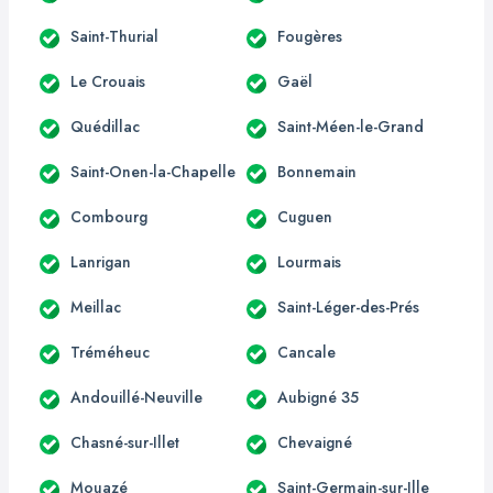
Saint-Thurial
Fougères
Le Crouais
Gaël
Quédillac
Saint-Méen-le-Grand
Saint-Onen-la-Chapelle
Bonnemain
Combourg
Cuguen
Lanrigan
Lourmais
Meillac
Saint-Léger-des-Prés
Tréméheuc
Cancale
Andouillé-Neuville
Aubigné 35
Chasné-sur-Illet
Chevaigné
Mouazé
Saint-Germain-sur-Ille