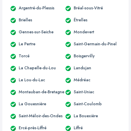
Argentré-du-Plessis
Bréal-sous-Vitré
Brielles
Étrelles
Gennes-sur-Seiche
Mondevert
Le Pertre
Saint-Germain-du-Pinel
Torcé
Boisgervilly
La Chapelle-du-Lou
Landujan
Le Lou-du-Lac
Médréac
Montauban-de-Bretagne
Saint-Uniac
La Gouesnière
Saint-Coulomb
Saint-Méloir-des-Ondes
La Bouexière
Ercé-près-Liffré
Liffré