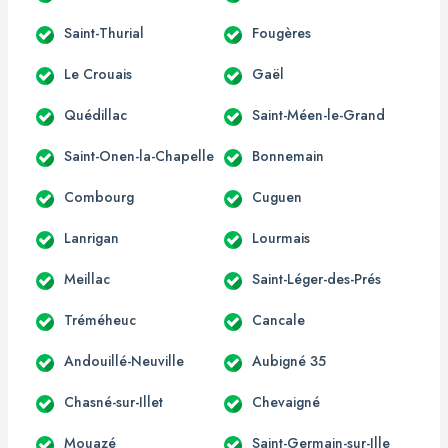
Saint-Thurial
Fougères
Le Crouais
Gaël
Quédillac
Saint-Méen-le-Grand
Saint-Onen-la-Chapelle
Bonnemain
Combourg
Cuguen
Lanrigan
Lourmais
Meillac
Saint-Léger-des-Prés
Tréméheuc
Cancale
Andouillé-Neuville
Aubigné 35
Chasné-sur-Illet
Chevaigné
Mouazé
Saint-Germain-sur-Ille