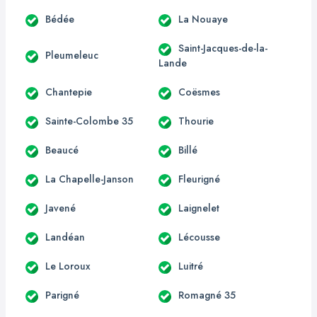
Bédée
La Nouaye
Saint-Jacques-de-la-
Pleumeleuc
Lande
Chantepie
Coësmes
Sainte-Colombe 35
Thourie
Beaucé
Billé
La Chapelle-Janson
Fleurigné
Javené
Laignelet
Landéan
Lécousse
Le Loroux
Luitré
Parigné
Romagné 35