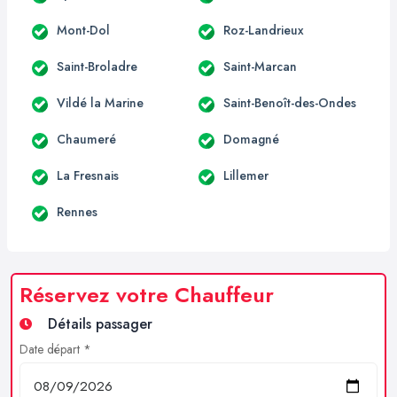
Mont-Dol
Roz-Landrieux
Saint-Broladre
Saint-Marcan
Vildé la Marine
Saint-Benoît-des-Ondes
Chaumeré
Domagné
La Fresnais
Lillemer
Rennes
Réservez votre Chauffeur
Détails passager
Date départ *