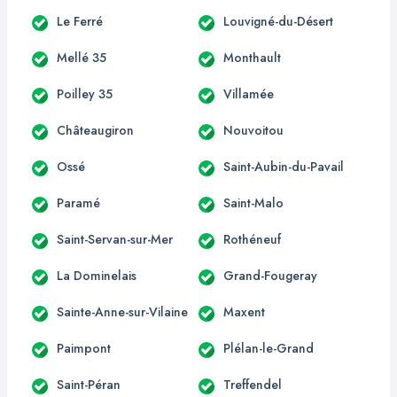
Le Ferré
Louvigné-du-Désert
Mellé 35
Monthault
Poilley 35
Villamée
Châteaugiron
Nouvoitou
Ossé
Saint-Aubin-du-Pavail
Paramé
Saint-Malo
Saint-Servan-sur-Mer
Rothéneuf
La Dominelais
Grand-Fougeray
Sainte-Anne-sur-Vilaine
Maxent
Paimpont
Plélan-le-Grand
Saint-Péran
Treffendel