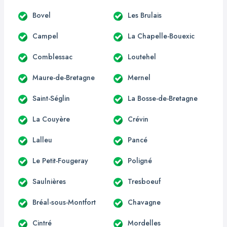
Bovel
Les Brulais
Campel
La Chapelle-Bouexic
Comblessac
Loutehel
Maure-de-Bretagne
Mernel
Saint-Séglin
La Bosse-de-Bretagne
La Couyère
Crévin
Lalleu
Pancé
Le Petit-Fougeray
Poligné
Saulnières
Tresboeuf
Bréal-sous-Montfort
Chavagne
Cintré
Mordelles