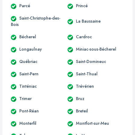
Parcé
Princé
Saint-Christophe-des-
La Baussaine
Bois
Bécherel
Cardroc
Longaulnay
Miniac-sous-Bécherel
Québriac
Saint-Domineuc
Saint-Pern
Saint-Thual
Tinténiac
Trévérien
Trimer
Bruz
Pont-Réan
Breteil
Monterfil
Montfort-sur-Meu