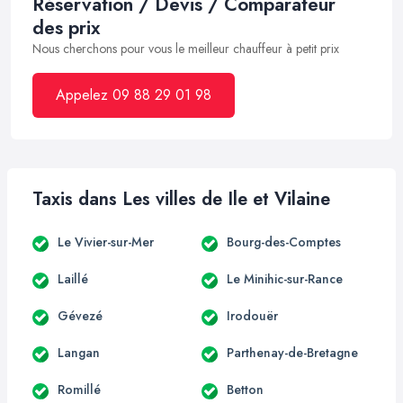
Réservation / Devis / Comparateur
des prix
Nous cherchons pour vous le meilleur chauffeur à petit prix
Appelez 09 88 29 01 98
Taxis dans Les villes de Ile et Vilaine
Le Vivier-sur-Mer
Bourg-des-Comptes
Laillé
Le Minihic-sur-Rance
Gévezé
Irodouër
Langan
Parthenay-de-Bretagne
Romillé
Betton