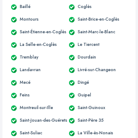
Baillé
Coglès
Montours
Saint-Brice-en-Coglès
Saint-Étienne-en-Coglès
Saint-Marc-le-Blanc
La Selle-en-Coglès
Le Tiercent
Tremblay
Dourdain
Landavran
Livré-sur-Changeon
Mecé
Dingé
Feins
Guipel
Montreuil-sur-Ille
Saint-Guinoux
Saint-Jouan-des-Guérets
Saint-Père 35
Saint-Suliac
La Ville-ès-Nonais