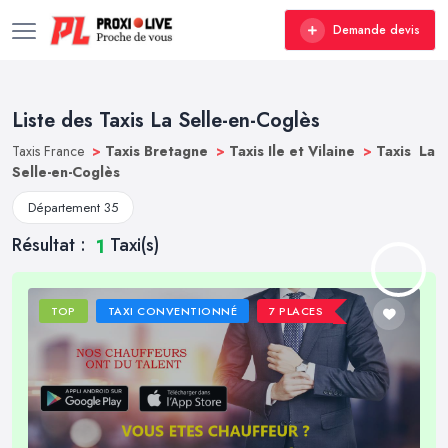
Demande devis
Liste des Taxis La Selle-en-Coglès
Taxis France
>
Taxis Bretagne
>
Taxis Ile et Vilaine
>
Taxis La
Selle-en-Coglès
Département 35
Résultat :
Taxi(s)
1
TOP
TAXI CONVENTIONNÉ
7 PLACES