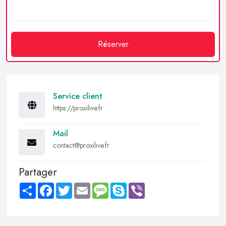
Réserver
Service client
https://proxilive.fr
Mail
contact@proxilive.fr
Partager
Share
Facebook
Twitter
Email
Message
Skype
Viber