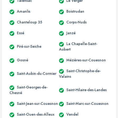
Talensac
Le Verger
Amanlis
Boistrudan
Chanteloup 35
Corps-Nuds
Essé
Janzé
La Chapelle-Saint-
Piré-sur-Seiche
Aubert
Gosné
Mézières-sur-Couesnon
Saint-Christophe-de-
Saint-Aubin-du-Cormier
Valains
Saint-Georges-de-
Saint-Hilaire-des-Landes
Chesné
Saint-Jean-sur-Couesnon
Saint-Marc-sur-Couesnon
Saint-Ouen-des-Alleux
Vendel