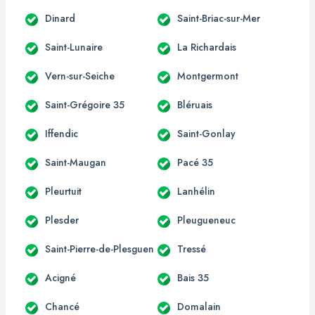
Dinard
Saint-Briac-sur-Mer
Saint-Lunaire
La Richardais
Vern-sur-Seiche
Montgermont
Saint-Grégoire 35
Bléruais
Iffendic
Saint-Gonlay
Saint-Maugan
Pacé 35
Pleurtuit
Lanhélin
Plesder
Pleugueneuc
Saint-Pierre-de-Plesguen
Tressé
Acigné
Bais 35
Chancé
Domalain