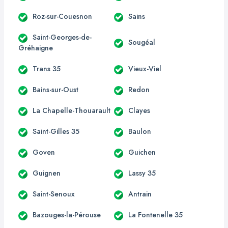
Roz-sur-Couesnon
Sains
Saint-Georges-de-
Sougéal
Gréhaigne
Trans 35
Vieux-Viel
Bains-sur-Oust
Redon
La Chapelle-Thouarault
Clayes
Saint-Gilles 35
Baulon
Goven
Guichen
Guignen
Lassy 35
Saint-Senoux
Antrain
Bazouges-la-Pérouse
La Fontenelle 35