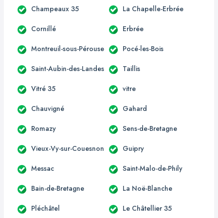
Champeaux 35
La Chapelle-Erbrée
Cornillé
Erbrée
Montreuil-sous-Pérouse
Pocé-les-Bois
Saint-Aubin-des-Landes
Taillis
Vitré 35
vitre
Chauvigné
Gahard
Romazy
Sens-de-Bretagne
Vieux-Vy-sur-Couesnon
Guipry
Messac
Saint-Malo-de-Phily
Bain-de-Bretagne
La Noë-Blanche
Pléchâtel
Le Châtellier 35