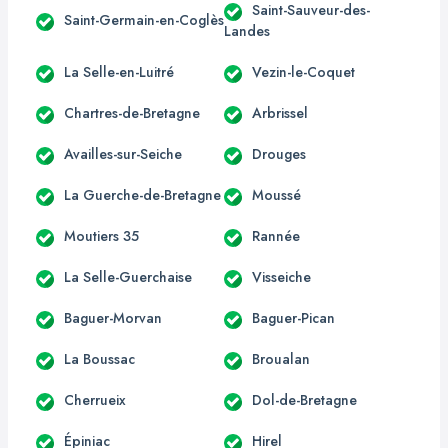
Saint-Sauveur-des-
Saint-Germain-en-Coglès
Landes
La Selle-en-Luitré
Vezin-le-Coquet
Chartres-de-Bretagne
Arbrissel
Availles-sur-Seiche
Drouges
La Guerche-de-Bretagne
Moussé
Moutiers 35
Rannée
La Selle-Guerchaise
Visseiche
Baguer-Morvan
Baguer-Pican
La Boussac
Broualan
Cherrueix
Dol-de-Bretagne
Épiniac
Hirel