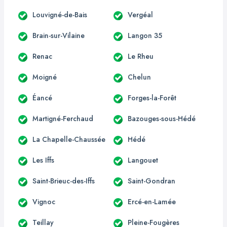
Louvigné-de-Bais
Vergéal
Brain-sur-Vilaine
Langon 35
Renac
Le Rheu
Moigné
Chelun
Éancé
Forges-la-Forêt
Martigné-Ferchaud
Bazouges-sous-Hédé
La Chapelle-Chaussée
Hédé
Les Iffs
Langouet
Saint-Brieuc-des-Iffs
Saint-Gondran
Vignoc
Ercé-en-Lamée
Teillay
Pleine-Fougères