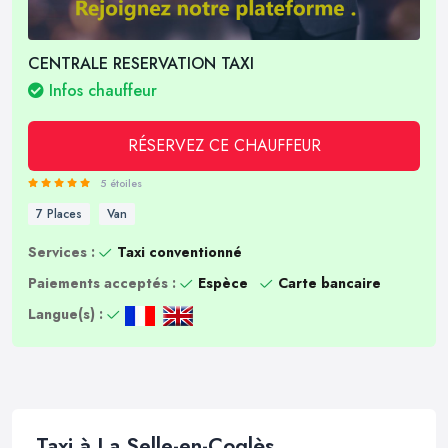
CENTRALE RESERVATION TAXI
Infos chauffeur
RÉSERVEZ CE CHAUFFEUR
5 étoiles
7 Places
Van
Services :
Taxi conventionné
Paiements acceptés :
Espèce
Carte bancaire
Langue(s) :
Taxi à La Selle-en-Coglès