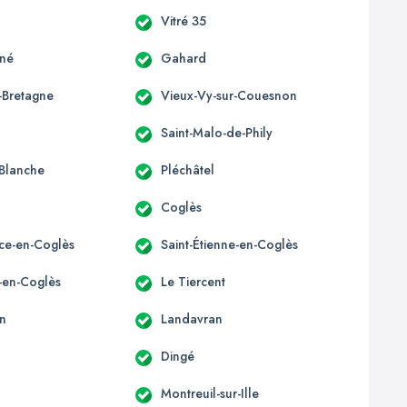
Vitré 35
gné
Gahard
-Bretagne
Vieux-Vy-sur-Couesnon
Saint-Malo-de-Phily
Blanche
Pléchâtel
Coglès
ice-en-Coglès
Saint-Étienne-en-Coglès
e-en-Coglès
Le Tiercent
n
Landavran
Dingé
Montreuil-sur-Ille