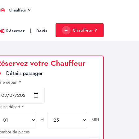
Chauffeur
Chauffeur ?
|
Réserver
Devis
éservez votre Chauffeur
Détails passager
ate départ *
eure départ *
H
MIN
ombre de places