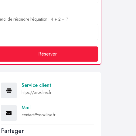
rci de résoudre l'équation : 4 + 2 = ?
Réserver
Service client
https://proxilive.fr
Mail
contact@proxilive.fr
Partager