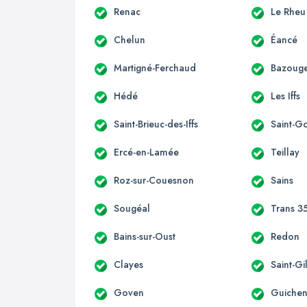
Renac
Le Rheu
Chelun
Éancé
Martigné-Ferchaud
Bazouge
Hédé
Les Iffs
Saint-Brieuc-des-Iffs
Saint-G
Ercé-en-Lamée
Teillay
Roz-sur-Couesnon
Sains
Sougéal
Trans 3
Bains-sur-Oust
Redon
Clayes
Saint-Gi
Goven
Guiche