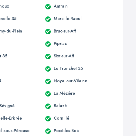
enoux
Antrain
enelle 35
Marcillé-Raoul
émy-du-Plein
Bruc-sur-Aff
Pipriac
st 35
Sixt-sur-Aff
r
Le Tronchet 35
5
Noyal-sur-Vilaine
La Mézière
Sévigné
Balazé
elle-Erbrée
Cornillé
il-sous-Pérouse
Pocé-les-Bois