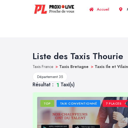
Accueil
M
Liste des Taxis Thourie
Taxis France
>
Taxis Bretagne
>
Taxis Ile et Vilai
Département 35
Résultat :
Taxi(s)
1
TOP
TAXI CONVENTIONNÉ
7 PLACES