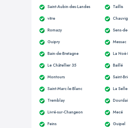
Saint-Aubin-des-Landes
Taillis
vitre
Chauvi
Romazy
Sens-de
Guipry
Messac
Bain-de-Bretagne
La Noë-
Le Châtellier 35
Baillé
Montours
Saint-Br
Saint-Marc-le-Blanc
La Sell
Tremblay
Dourdai
Livré-sur-Changeon
Mecé
Feins
Guipel