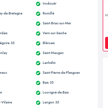
Irodouër
ay-de-Bretagne
Romillé
Me
Saint-Briac-sur-Mer
rdais
Vern-sur-Seiche
régoire 35
Bléruais
onlay
Saint-Maugan
Lanhélin
eneuc
Saint-Pierre-de-Plesguen
Bais 35
in
Louvigné-de-Bais
r-Vilaine
Langon 35