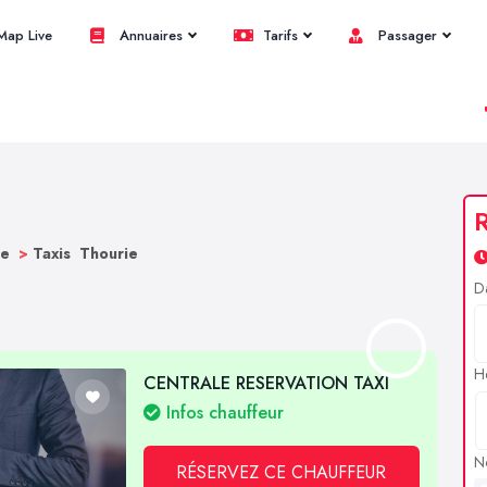
ap Live
Annuaires
Tarifs
Passager
R
ne
>
Taxis Thourie
D
H
CENTRALE RESERVATION TAXI
Infos chauffeur
N
RÉSERVEZ CE CHAUFFEUR