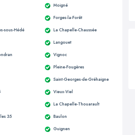
Moigné
Forges-la-Forêt
s-sous-Hédé
La Chapelle-Chaussée
Langouet
ondran
Vignoc
Pleine-Fougères
Saint-Georges-de-Gréhaigne
5
Vieux-Viel
La Chapelle-Thouarault
lles 35
Baulon
n
Guignen