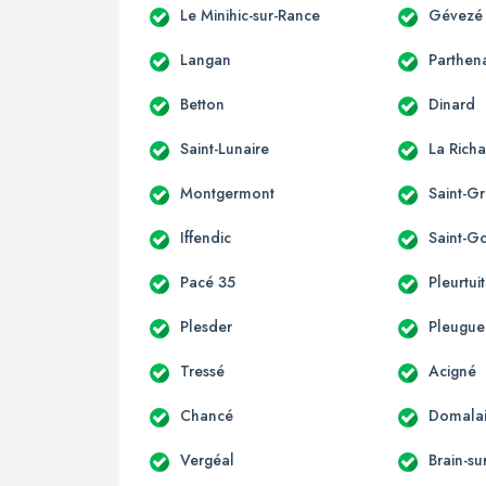
Le Minihic-sur-Rance
Gévezé
Langan
Parthen
Betton
Dinard
Saint-Lunaire
La Richa
Montgermont
Saint-G
Iffendic
Saint-G
Pacé 35
Pleurtuit
Plesder
Pleugu
Tressé
Acigné
Chancé
Domala
Vergéal
Brain-su