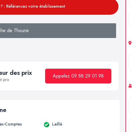
? : Référencez votre établissement
che de Thourie
ur des prix
Appelez 09 88 29 01 98
t prix
ine
es-Comptes
Laillé