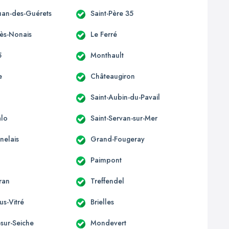
ouan-des-Guérets
Saint-Père 35
-ès-Nonais
Le Ferré
5
Monthault
e
Châteaugiron
Saint-Aubin-du-Pavail
alo
Saint-Servan-sur-Mer
nelais
Grand-Fougeray
Paimpont
ran
Treffendel
us-Vitré
Brielles
sur-Seiche
Mondevert