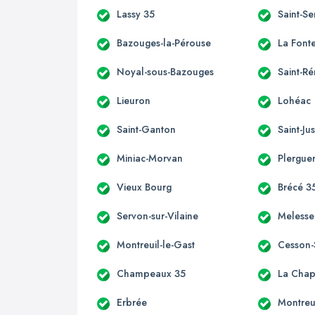
Lassy 35
Saint-S
Bazouges-la-Pérouse
La Font
Noyal-sous-Bazouges
Saint-R
Lieuron
Lohéac
Saint-Ganton
Saint-Ju
Miniac-Morvan
Plergue
Vieux Bourg
Brécé 3
Servon-sur-Vilaine
Melesse
Montreuil-le-Gast
Cesson-
Champeaux 35
La Chap
Erbrée
Montreu