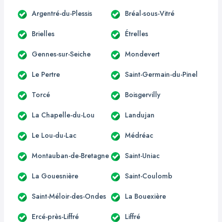
Argentré-du-Plessis
Bréal-sous-Vitré
Brielles
Étrelles
Gennes-sur-Seiche
Mondevert
Le Pertre
Saint-Germain-du-Pinel
Torcé
Boisgervilly
La Chapelle-du-Lou
Landujan
Le Lou-du-Lac
Médréac
Montauban-de-Bretagne
Saint-Uniac
La Gouesnière
Saint-Coulomb
Saint-Méloir-des-Ondes
La Bouexière
Ercé-près-Liffré
Liffré