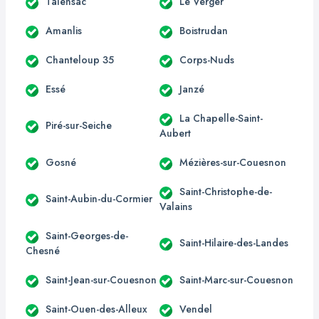
Talensac
Le Verger
Amanlis
Boistrudan
Chanteloup 35
Corps-Nuds
Essé
Janzé
La Chapelle-Saint-
Piré-sur-Seiche
Aubert
Gosné
Mézières-sur-Couesnon
Saint-Christophe-de-
Saint-Aubin-du-Cormier
Valains
Saint-Georges-de-
Saint-Hilaire-des-Landes
Chesné
Saint-Jean-sur-Couesnon
Saint-Marc-sur-Couesnon
Saint-Ouen-des-Alleux
Vendel