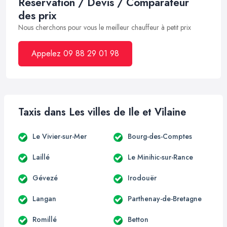
Réservation / Devis / Comparateur
des prix
Nous cherchons pour vous le meilleur chauffeur à petit prix
Appelez 09 88 29 01 98
Taxis dans Les villes de Ile et Vilaine
Le Vivier-sur-Mer
Bourg-des-Comptes
Laillé
Le Minihic-sur-Rance
Gévezé
Irodouër
Langan
Parthenay-de-Bretagne
Romillé
Betton