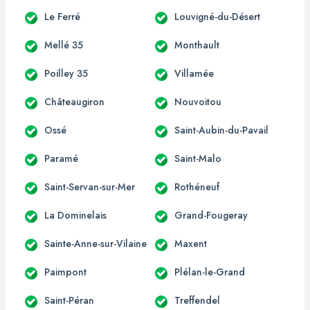
Le Ferré
Louvigné-du-Désert
Mellé 35
Monthault
Poilley 35
Villamée
Châteaugiron
Nouvoitou
Ossé
Saint-Aubin-du-Pavail
Paramé
Saint-Malo
Saint-Servan-sur-Mer
Rothéneuf
La Dominelais
Grand-Fougeray
Sainte-Anne-sur-Vilaine
Maxent
Paimpont
Plélan-le-Grand
Saint-Péran
Treffendel