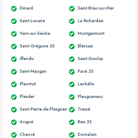
Dinard
Saint-Briac-sur-Mer
Saint-Lunaire
La Richardais
Vern-sur-Seiche
Montgermont
Saint-Grégoire 35
Bléruais
Iffendic
Saint-Gonlay
Saint-Maugan
Pacé 35
Pleurtuit
Lanhélin
Plesder
Pleugueneuc
Saint-Pierre-de-Plesguen
Tressé
Acigné
Bais 35
Chancé
Domalain