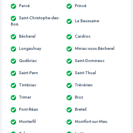
Parcé
Princé
Saint-Christophe-des-
La Baussaine
Bois
Bécherel
Cardroc
Longaulnay
Miniac-sous-Bécherel
Québriac
Saint-Domineuc
Saint-Pern
Saint-Thual
Tinténiac
Trévérien
Trimer
Bruz
Pont-Réan
Breteil
Monterfil
Montfort-sur-Meu