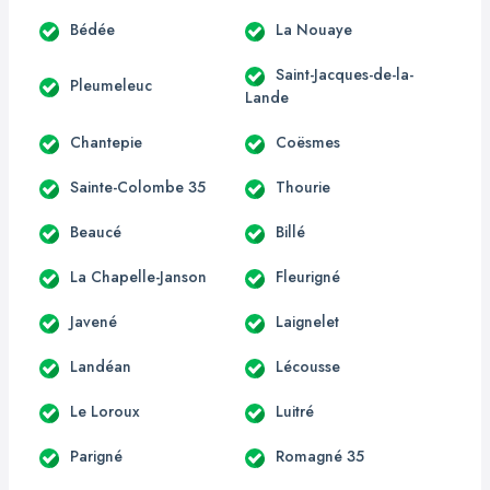
Bédée
La Nouaye
Saint-Jacques-de-la-
Pleumeleuc
Lande
Chantepie
Coësmes
Sainte-Colombe 35
Thourie
Beaucé
Billé
La Chapelle-Janson
Fleurigné
Javené
Laignelet
Landéan
Lécousse
Le Loroux
Luitré
Parigné
Romagné 35