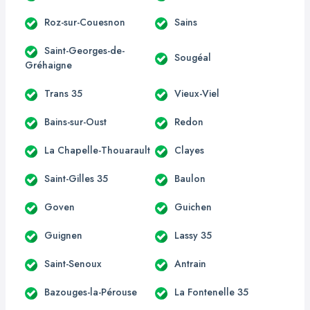
Roz-sur-Couesnon
Sains
Saint-Georges-de-
Sougéal
Gréhaigne
Trans 35
Vieux-Viel
Bains-sur-Oust
Redon
La Chapelle-Thouarault
Clayes
Saint-Gilles 35
Baulon
Goven
Guichen
Guignen
Lassy 35
Saint-Senoux
Antrain
Bazouges-la-Pérouse
La Fontenelle 35