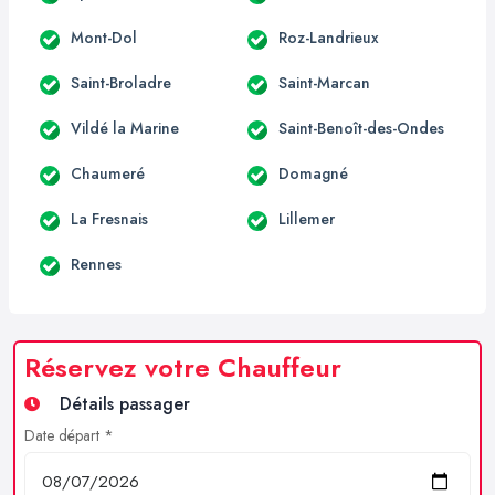
Mont-Dol
Roz-Landrieux
Saint-Broladre
Saint-Marcan
Vildé la Marine
Saint-Benoît-des-Ondes
Chaumeré
Domagné
La Fresnais
Lillemer
Rennes
Réservez votre Chauffeur
Détails passager
Date départ *