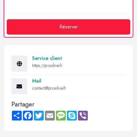
Réserver
Service client
https://proxilive.fr
Mail
contact@proxilive.fr
Partager
Share
Facebook
Twitter
Email
Message
Skype
Viber