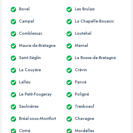
Bovel
Les Brulais
Campel
La Chapelle-Bouexic
Comblessac
Loutehel
Maure-de-Bretagne
Mernel
Saint-Séglin
La Bosse-de-Bretagne
La Couyère
Crévin
Lalleu
Pancé
Le Petit-Fougeray
Poligné
Saulnières
Tresboeuf
Bréal-sous-Montfort
Chavagne
Cintré
Mordelles