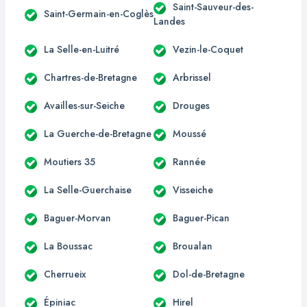
Saint-Sauveur-des-
Saint-Germain-en-Coglès
Landes
La Selle-en-Luitré
Vezin-le-Coquet
Chartres-de-Bretagne
Arbrissel
Availles-sur-Seiche
Drouges
La Guerche-de-Bretagne
Moussé
Moutiers 35
Rannée
La Selle-Guerchaise
Visseiche
Baguer-Morvan
Baguer-Pican
La Boussac
Broualan
Cherrueix
Dol-de-Bretagne
Épiniac
Hirel