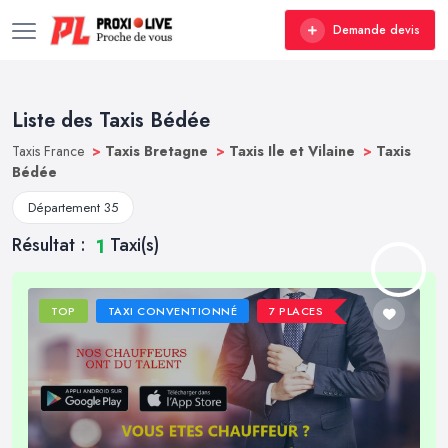
Demande devis
Liste des Taxis Bédée
Taxis France
>
Taxis Bretagne
>
Taxis Ile et Vilaine
>
Taxis
Bédée
Département 35
Résultat :
Taxi(s)
1
TOP
TAXI CONVENTIONNÉ
7 PLACES