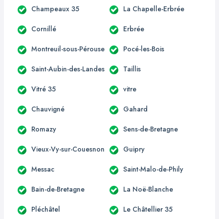
Champeaux 35
La Chapelle-Erbrée
Cornillé
Erbrée
Montreuil-sous-Pérouse
Pocé-les-Bois
Saint-Aubin-des-Landes
Taillis
Vitré 35
vitre
Chauvigné
Gahard
Romazy
Sens-de-Bretagne
Vieux-Vy-sur-Couesnon
Guipry
Messac
Saint-Malo-de-Phily
Bain-de-Bretagne
La Noë-Blanche
Pléchâtel
Le Châtellier 35