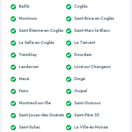
Baillé
Coglès
Montours
Saint-Brice-en-Coglès
Saint-Étienne-en-Coglès
Saint-Marc-le-Blanc
La Selle-en-Coglès
Le Tiercent
Tremblay
Dourdain
Landavran
Livré-sur-Changeon
Mecé
Dingé
Feins
Guipel
Montreuil-sur-Ille
Saint-Guinoux
Saint-Jouan-des-Guérets
Saint-Père 35
Saint-Suliac
La Ville-ès-Nonais