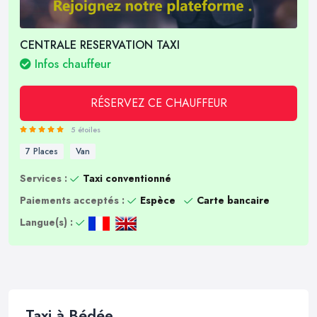
CENTRALE RESERVATION TAXI
Infos chauffeur
RÉSERVEZ CE CHAUFFEUR
5 étoiles
7 Places
Van
Services :
Taxi conventionné
Paiements acceptés :
Espèce
Carte bancaire
Langue(s) :
Taxi à Bédée