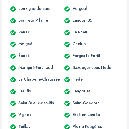
Louvigné-de-Bais
Vergéal
Brain-sur-Vilaine
Langon 35
Renac
Le Rheu
Moigné
Chelun
Éancé
Forges-la-Forêt
Martigné-Ferchaud
Bazouges-sous-Hédé
La Chapelle-Chaussée
Hédé
Les Iffs
Langouet
Saint-Brieuc-des-Iffs
Saint-Gondran
Vignoc
Ercé-en-Lamée
Teillay
Pleine-Fougères