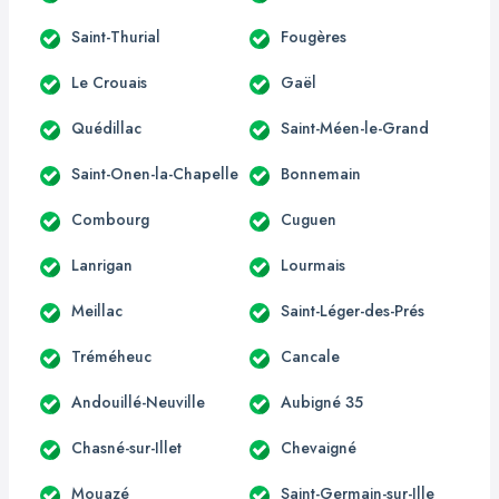
Saint-Thurial
Fougères
Le Crouais
Gaël
Quédillac
Saint-Méen-le-Grand
Saint-Onen-la-Chapelle
Bonnemain
Combourg
Cuguen
Lanrigan
Lourmais
Meillac
Saint-Léger-des-Prés
Tréméheuc
Cancale
Andouillé-Neuville
Aubigné 35
Chasné-sur-Illet
Chevaigné
Mouazé
Saint-Germain-sur-Ille