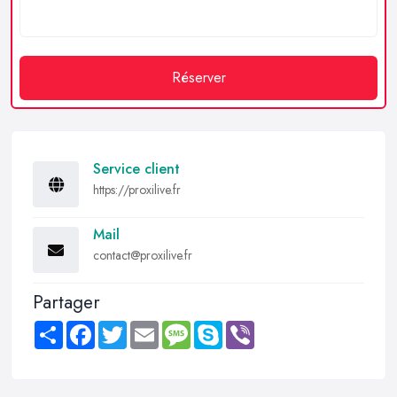
Réserver
Service client
https://proxilive.fr
Mail
contact@proxilive.fr
Partager
Share
Facebook
Twitter
Email
Message
Skype
Viber