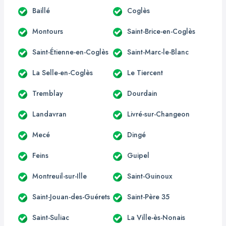
Baillé
Coglès
Montours
Saint-Brice-en-Coglès
Saint-Étienne-en-Coglès
Saint-Marc-le-Blanc
La Selle-en-Coglès
Le Tiercent
Tremblay
Dourdain
Landavran
Livré-sur-Changeon
Mecé
Dingé
Feins
Guipel
Montreuil-sur-Ille
Saint-Guinoux
Saint-Jouan-des-Guérets
Saint-Père 35
Saint-Suliac
La Ville-ès-Nonais