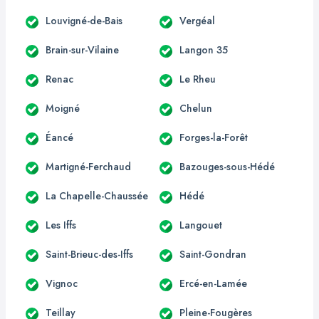
Louvigné-de-Bais
Vergéal
Brain-sur-Vilaine
Langon 35
Renac
Le Rheu
Moigné
Chelun
Éancé
Forges-la-Forêt
Martigné-Ferchaud
Bazouges-sous-Hédé
La Chapelle-Chaussée
Hédé
Les Iffs
Langouet
Saint-Brieuc-des-Iffs
Saint-Gondran
Vignoc
Ercé-en-Lamée
Teillay
Pleine-Fougères