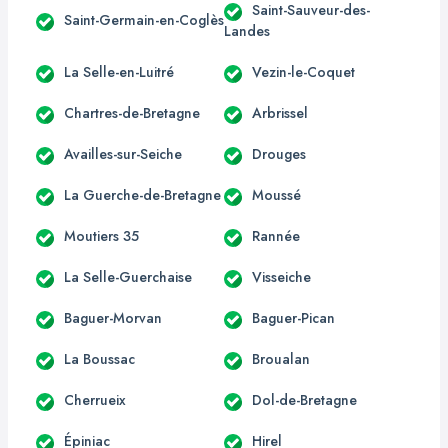
Saint-Sauveur-des-
Saint-Germain-en-Coglès
Landes
La Selle-en-Luitré
Vezin-le-Coquet
Chartres-de-Bretagne
Arbrissel
Availles-sur-Seiche
Drouges
La Guerche-de-Bretagne
Moussé
Moutiers 35
Rannée
La Selle-Guerchaise
Visseiche
Baguer-Morvan
Baguer-Pican
La Boussac
Broualan
Cherrueix
Dol-de-Bretagne
Épiniac
Hirel