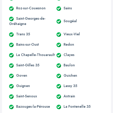
Roz-sur-Couesnon
Sains
Saint-Georges-de-
Sougéal
Gréhaigne
Trans 35
Vieux-Viel
Bains-sur-Oust
Redon
La Chapelle-Thouarault
Clayes
Saint-Gilles 35
Baulon
Goven
Guichen
Guignen
Lassy 35
Saint-Senoux
Antrain
Bazouges-la-Pérouse
La Fontenelle 35