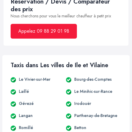
Réservation / Devis / Comparateur
des prix
Nous cherchons pour vous le meilleur chauffeur à petit prix
Appelez 09 88 29 01 98
Taxis dans Les villes de Ile et Vilaine
Le Vivier-sur-Mer
Bourg-des-Comptes
Laillé
Le Minihic-sur-Rance
Gévezé
Irodouër
Langan
Parthenay-de-Bretagne
Romillé
Betton