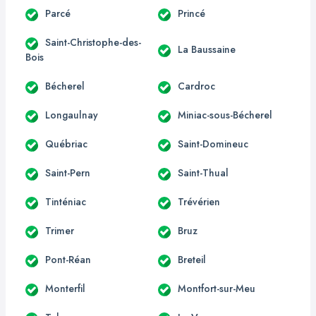
Parcé
Princé
Saint-Christophe-des-
La Baussaine
Bois
Bécherel
Cardroc
Longaulnay
Miniac-sous-Bécherel
Québriac
Saint-Domineuc
Saint-Pern
Saint-Thual
Tinténiac
Trévérien
Trimer
Bruz
Pont-Réan
Breteil
Monterfil
Montfort-sur-Meu