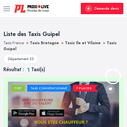
Demande devis
Liste des Taxis Guipel
Taxis France
>
Taxis Bretagne
>
Taxis Ile et Vilaine
>
Taxis
Guipel
Département 35
Résultat :
Taxi(s)
1
TOP
TAXI CONVENTIONNÉ
7 PLACES