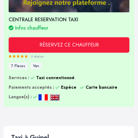
CENTRALE RESERVATION TAXI
Infos chauffeur
RÉSERVEZ CE CHAUFFEUR
5 étoiles
7 Places
Van
Services :
Taxi conventionné
Paiements acceptés :
Espèce
Carte bancaire
Langue(s) :
Taxi à Guipel