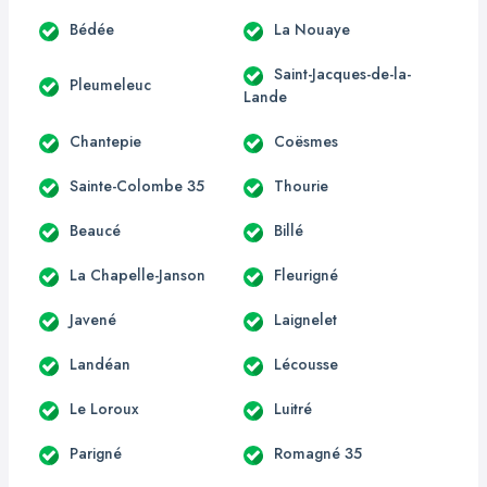
Bédée
La Nouaye
Saint-Jacques-de-la-
Pleumeleuc
Lande
Chantepie
Coësmes
Sainte-Colombe 35
Thourie
Beaucé
Billé
La Chapelle-Janson
Fleurigné
Javené
Laignelet
Landéan
Lécousse
Le Loroux
Luitré
Parigné
Romagné 35