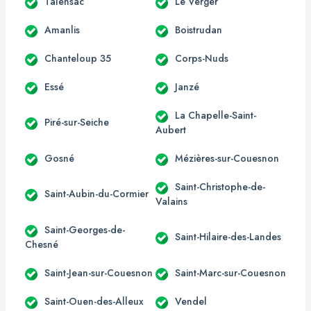
Talensac
Le Verger
Amanlis
Boistrudan
Chanteloup 35
Corps-Nuds
Essé
Janzé
La Chapelle-Saint-
Piré-sur-Seiche
Aubert
Gosné
Mézières-sur-Couesnon
Saint-Christophe-de-
Saint-Aubin-du-Cormier
Valains
Saint-Georges-de-
Saint-Hilaire-des-Landes
Chesné
Saint-Jean-sur-Couesnon
Saint-Marc-sur-Couesnon
Saint-Ouen-des-Alleux
Vendel