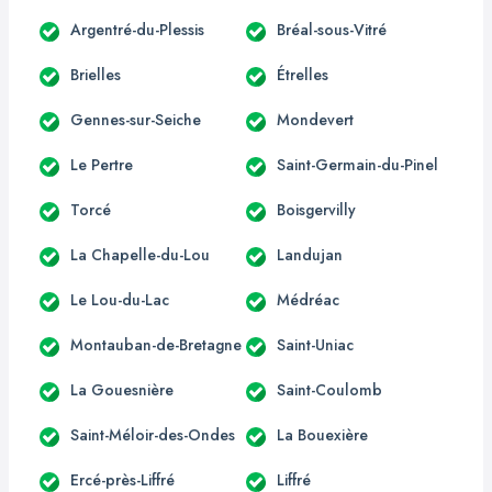
Argentré-du-Plessis
Bréal-sous-Vitré
Brielles
Étrelles
Gennes-sur-Seiche
Mondevert
Le Pertre
Saint-Germain-du-Pinel
Torcé
Boisgervilly
La Chapelle-du-Lou
Landujan
Le Lou-du-Lac
Médréac
Montauban-de-Bretagne
Saint-Uniac
La Gouesnière
Saint-Coulomb
Saint-Méloir-des-Ondes
La Bouexière
Ercé-près-Liffré
Liffré