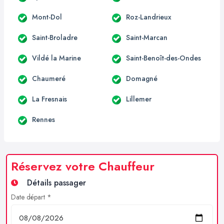
Mont-Dol
Roz-Landrieux
Saint-Broladre
Saint-Marcan
Vildé la Marine
Saint-Benoît-des-Ondes
Chaumeré
Domagné
La Fresnais
Lillemer
Rennes
Réservez votre Chauffeur
Détails passager
Date départ *