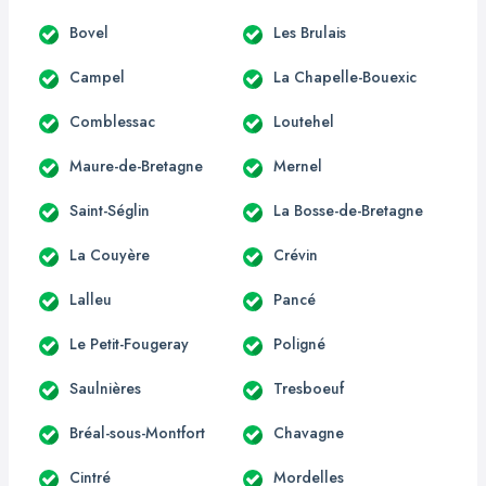
Bovel
Les Brulais
Campel
La Chapelle-Bouexic
Comblessac
Loutehel
Maure-de-Bretagne
Mernel
Saint-Séglin
La Bosse-de-Bretagne
La Couyère
Crévin
Lalleu
Pancé
Le Petit-Fougeray
Poligné
Saulnières
Tresboeuf
Bréal-sous-Montfort
Chavagne
Cintré
Mordelles