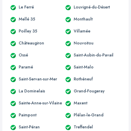
Le Ferré
Louvigné-du-Désert
Mellé 35
Monthault
Poilley 35
Villamée
Châteaugiron
Nouvoitou
Ossé
Saint-Aubin-du-Pavail
Paramé
Saint-Malo
Saint-Servan-sur-Mer
Rothéneuf
La Dominelais
Grand-Fougeray
Sainte-Anne-sur-Vilaine
Maxent
Paimpont
Plélan-le-Grand
Saint-Péran
Treffendel