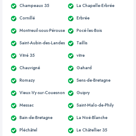
Champeaux 35
La Chapelle-Erbrée
Cornillé
Erbrée
Montreuil-sous-Pérouse
Pocé-les-Bois
Saint-Aubin-des-Landes
Taillis
Vitré 35
vitre
Chauvigné
Gahard
Romazy
Sens-de-Bretagne
Vieux-Vy-sur-Couesnon
Guipry
Messac
Saint-Malo-de-Phily
Bain-de-Bretagne
La Noë-Blanche
Pléchâtel
Le Châtellier 35