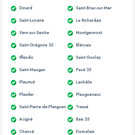
Dinard
Saint-Briac-sur-Mer
Saint-Lunaire
La Richardais
Vern-sur-Seiche
Montgermont
Saint-Grégoire 35
Bléruais
Iffendic
Saint-Gonlay
Saint-Maugan
Pacé 35
Pleurtuit
Lanhélin
Plesder
Pleugueneuc
Saint-Pierre-de-Plesguen
Tressé
Acigné
Bais 35
Chancé
Domalain