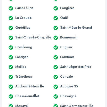
Saint-Thurial
Fougères
Le Crouais
Gaël
Quédillac
Saint-Méen-le-Grand
Saint-Onen-la-Chapelle
Bonnemain
Combourg
Cuguen
Lanrigan
Lourmais
Meillac
Saint-Léger-des-Prés
Tréméheuc
Cancale
Andouillé-Neuville
Aubigné 35
Chasné-sur-Illet
Chevaigné
Mouazé
Saint-Germain-sur-Ille