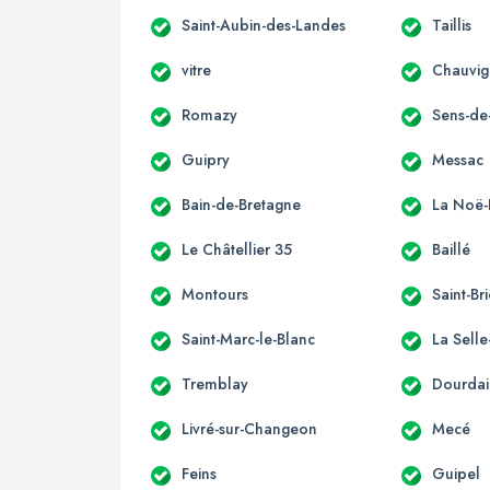
Saint-Aubin-des-Landes
Taillis
vitre
Chauvi
Romazy
Sens-de
Guipry
Messac
Bain-de-Bretagne
La Noë-
Le Châtellier 35
Baillé
Montours
Saint-Br
Saint-Marc-le-Blanc
La Sell
Tremblay
Dourdai
Livré-sur-Changeon
Mecé
Feins
Guipel