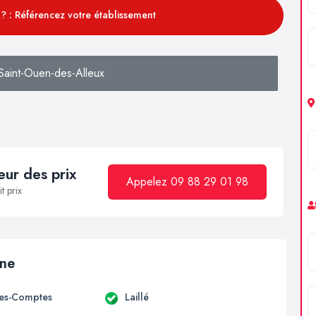
? : Référencez votre établissement
Saint-Ouen-des-Alleux
ur des prix
Appelez 09 88 29 01 98
t prix
ine
es-Comptes
Laillé