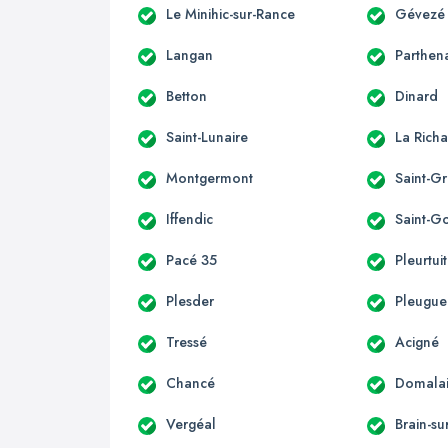
Le Minihic-sur-Rance
Gévezé
Langan
Parthen
Betton
Dinard
Saint-Lunaire
La Richa
Montgermont
Saint-G
Iffendic
Saint-G
Pacé 35
Pleurtuit
Plesder
Pleugu
Tressé
Acigné
Chancé
Domala
Vergéal
Brain-su