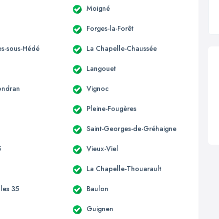
Moigné
Forges-la-Forêt
s-sous-Hédé
La Chapelle-Chaussée
Langouet
ondran
Vignoc
Pleine-Fougères
Saint-Georges-de-Gréhaigne
5
Vieux-Viel
La Chapelle-Thouarault
lles 35
Baulon
n
Guignen