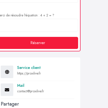
rci de résoudre l'équation : 4 + 2 = ?
Réserver
Service client
https://proxilive.fr
Mail
contact@proxilive.fr
Partager