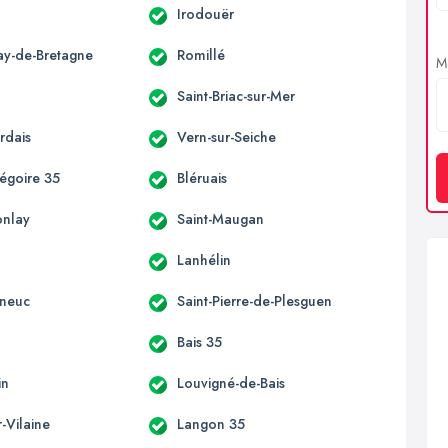
Irodouër
ay-de-Bretagne
Romillé
Me
Saint-Briac-sur-Mer
rdais
Vern-sur-Seiche
régoire 35
Bléruais
onlay
Saint-Maugan
Lanhélin
eneuc
Saint-Pierre-de-Plesguen
Bais 35
in
Louvigné-de-Bais
r-Vilaine
Langon 35