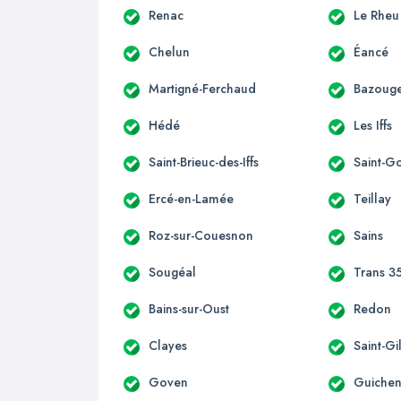
Renac
Le Rheu
Chelun
Éancé
Martigné-Ferchaud
Bazouge
Hédé
Les Iffs
Saint-Brieuc-des-Iffs
Saint-G
Ercé-en-Lamée
Teillay
Roz-sur-Couesnon
Sains
Sougéal
Trans 3
Bains-sur-Oust
Redon
Clayes
Saint-Gi
Goven
Guiche