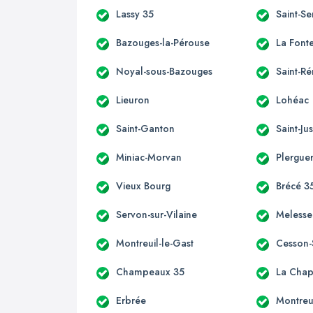
Lassy 35
Saint-S
Bazouges-la-Pérouse
La Font
Noyal-sous-Bazouges
Saint-R
Lieuron
Lohéac
Saint-Ganton
Saint-Ju
Miniac-Morvan
Plergue
Vieux Bourg
Brécé 3
Servon-sur-Vilaine
Melesse
Montreuil-le-Gast
Cesson-
Champeaux 35
La Chap
Erbrée
Montreu