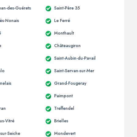
ouan-des-Guérets
Saint-Père 35
-ès-Nonais
Le Ferré
5
Monthault
e
Châteaugiron
Saint-Aubin-du-Pavail
alo
Saint-Servan-sur-Mer
nelais
Grand-Fougeray
Paimpont
ran
Treffendel
us-Vitré
Brielles
sur-Seiche
Mondevert