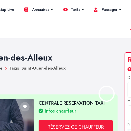
ap Live
Annuaires
Tarifs
Passager
en-des-Alleux
R
ne
>
Taxis Saint-Ouen-des-Alleux
D
H
CENTRALE RESERVATION TAXI
Infos chauffeur
N
RÉSERVEZ CE CHAUFFEUR