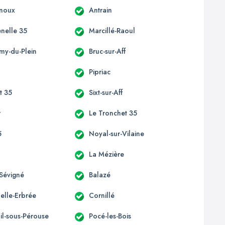
enoux
Antrain
enelle 35
Marcillé-Raoul
émy-du-Plein
Bruc-sur-Aff
Pipriac
st 35
Sixt-sur-Aff
r
Le Tronchet 35
5
Noyal-sur-Vilaine
La Mézière
Sévigné
Balazé
elle-Erbrée
Cornillé
il-sous-Pérouse
Pocé-les-Bois