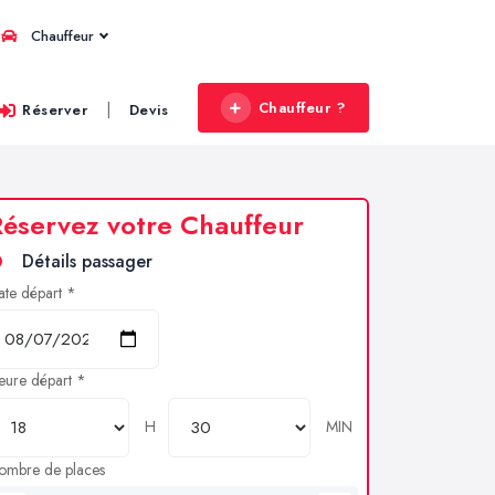
Chauffeur
Chauffeur ?
|
Réserver
Devis
éservez votre Chauffeur
Détails passager
ate départ *
eure départ *
H
MIN
ombre de places