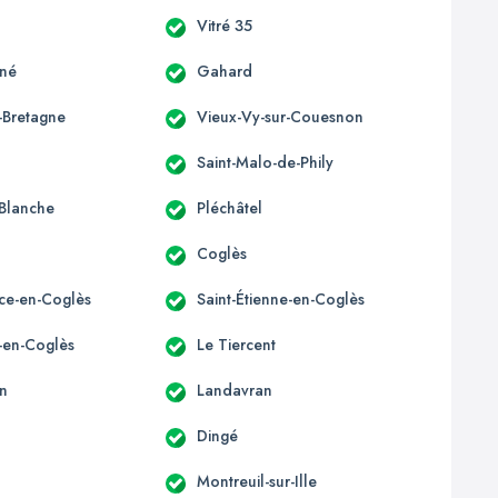
Vitré 35
gné
Gahard
-Bretagne
Vieux-Vy-sur-Couesnon
Saint-Malo-de-Phily
Blanche
Pléchâtel
Coglès
ice-en-Coglès
Saint-Étienne-en-Coglès
e-en-Coglès
Le Tiercent
n
Landavran
Dingé
Montreuil-sur-Ille