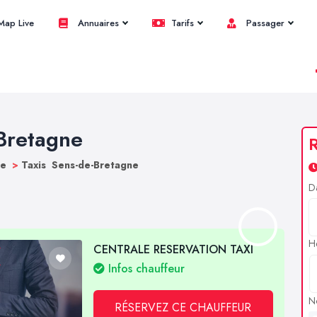
ap Live
Annuaires
Tarifs
Passager
-Bretagne
R
ne
>
Taxis Sens-de-Bretagne
D
H
CENTRALE RESERVATION TAXI
Infos chauffeur
N
RÉSERVEZ CE CHAUFFEUR