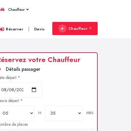
Chauffeur
Chauffeur ?
|
Réserver
Devis
éservez votre Chauffeur
Détails passager
ate départ *
eure départ *
H
MIN
ombre de places