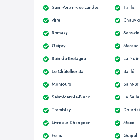
Saint-Aubin-des-Landes
Taillis
vitre
Chauvi
Romazy
Sens-de
Guipry
Messac
Bain-de-Bretagne
La Noë-
Le Châtellier 35
Baillé
Montours
Saint-Br
Saint-Marc-le-Blanc
La Sell
Tremblay
Dourdai
Livré-sur-Changeon
Mecé
Feins
Guipel