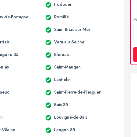
Irodouër
ay-de-Bretagne
Romillé
Me
Saint-Briac-sur-Mer
rdais
Vern-sur-Seiche
régoire 35
Bléruais
onlay
Saint-Maugan
Lanhélin
eneuc
Saint-Pierre-de-Plesguen
Bais 35
in
Louvigné-de-Bais
r-Vilaine
Langon 35