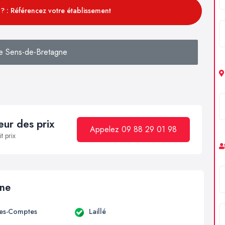
? : Référencez votre établissement
e Sens-de-Bretagne
ur des prix
Appelez 09 88 29 01 98
t prix
ine
es-Comptes
Laillé