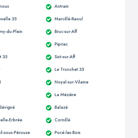
enoux
Antrain
enelle 35
Marcillé-Raoul
émy-du-Plein
Bruc-sur-Aff
Pipriac
st 35
Sixt-sur-Aff
r
Le Tronchet 35
5
Noyal-sur-Vilaine
La Mézière
Sévigné
Balazé
elle-Erbrée
Cornillé
il-sous-Pérouse
Pocé-les-Bois