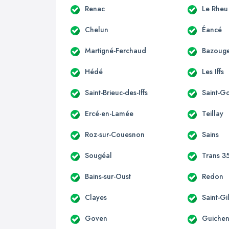
Renac
Le Rheu
Chelun
Éancé
Martigné-Ferchaud
Bazouge
Hédé
Les Iffs
Saint-Brieuc-des-Iffs
Saint-G
Ercé-en-Lamée
Teillay
Roz-sur-Couesnon
Sains
Sougéal
Trans 3
Bains-sur-Oust
Redon
Clayes
Saint-Gi
Goven
Guiche