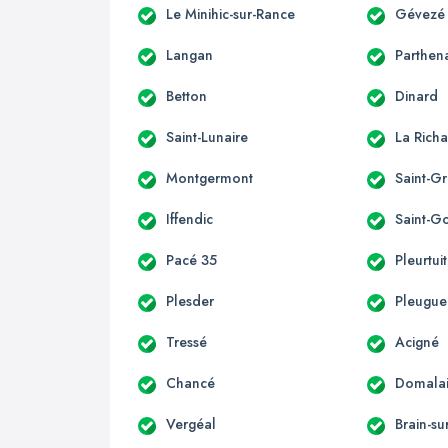
Le Minihic-sur-Rance
Gévezé
Langan
Parthen
Betton
Dinard
Saint-Lunaire
La Richa
Montgermont
Saint-G
Iffendic
Saint-G
Pacé 35
Pleurtuit
Plesder
Pleugu
Tressé
Acigné
Chancé
Domala
Vergéal
Brain-su