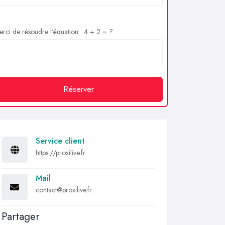
rci de résoudre l'équation : 4 + 2 = ?
Réserver
Service client
https://proxilive.fr
Mail
contact@proxilive.fr
Partager