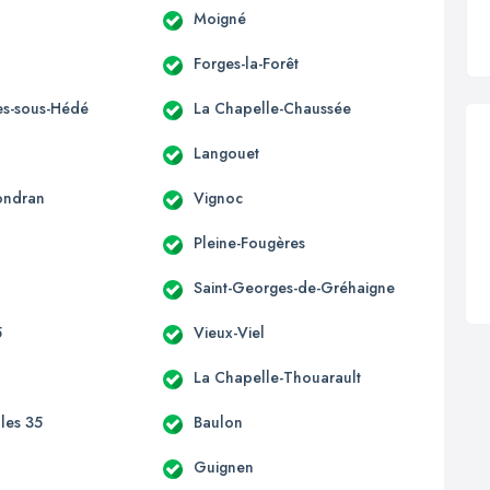
Moigné
Forges-la-Forêt
s-sous-Hédé
La Chapelle-Chaussée
Langouet
ondran
Vignoc
Pleine-Fougères
Saint-Georges-de-Gréhaigne
5
Vieux-Viel
La Chapelle-Thouarault
lles 35
Baulon
n
Guignen