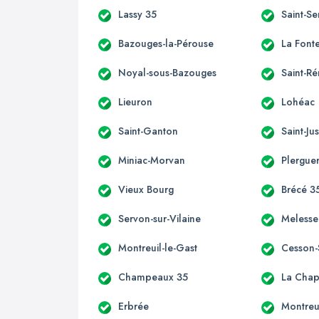
Lassy 35
Saint-S
Bazouges-la-Pérouse
La Font
Noyal-sous-Bazouges
Saint-R
Lieuron
Lohéac
Saint-Ganton
Saint-Ju
Miniac-Morvan
Plergue
Vieux Bourg
Brécé 3
Servon-sur-Vilaine
Melesse
Montreuil-le-Gast
Cesson-
Champeaux 35
La Chap
Erbrée
Montreu