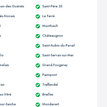
ouan-des-Guérets
Saint-Père 35
-ès-Nonais
Le Ferré
5
Monthault
e
Châteaugiron
Saint-Aubin-du-Pavail
alo
Saint-Servan-sur-Mer
nelais
Grand-Fougeray
Paimpont
ran
Treffendel
us-Vitré
Brielles
sur-Seiche
Mondevert