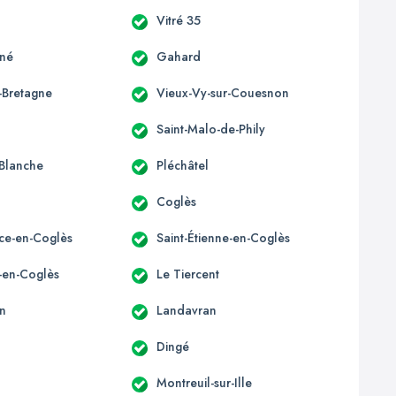
Vitré 35
gné
Gahard
-Bretagne
Vieux-Vy-sur-Couesnon
Saint-Malo-de-Phily
Blanche
Pléchâtel
Coglès
ice-en-Coglès
Saint-Étienne-en-Coglès
e-en-Coglès
Le Tiercent
n
Landavran
Dingé
Montreuil-sur-Ille