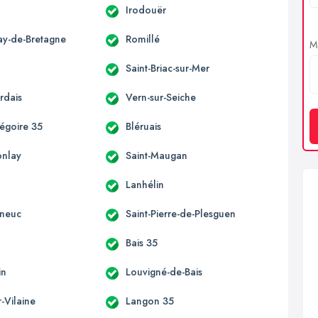
Irodouër
ay-de-Bretagne
Romillé
Me
Saint-Briac-sur-Mer
rdais
Vern-sur-Seiche
régoire 35
Bléruais
onlay
Saint-Maugan
Lanhélin
eneuc
Saint-Pierre-de-Plesguen
Bais 35
in
Louvigné-de-Bais
r-Vilaine
Langon 35