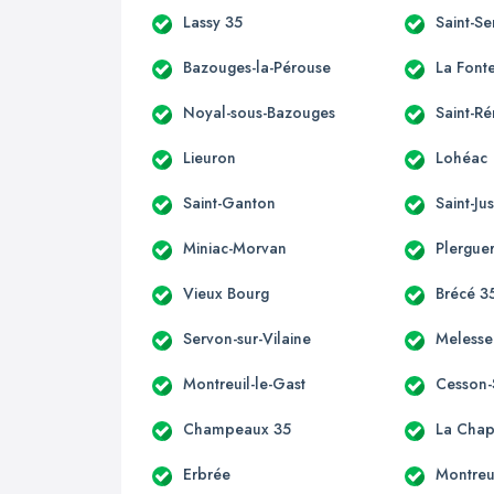
Lassy 35
Saint-S
Bazouges-la-Pérouse
La Font
Noyal-sous-Bazouges
Saint-R
Lieuron
Lohéac
Saint-Ganton
Saint-Ju
Miniac-Morvan
Plergue
Vieux Bourg
Brécé 3
Servon-sur-Vilaine
Melesse
Montreuil-le-Gast
Cesson-
Champeaux 35
La Chap
Erbrée
Montreu