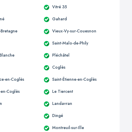
Vitré 35
gné
Gahard
-Bretagne
Vieux-Vy-sur-Couesnon
Saint-Malo-de-Phily
Blanche
Pléchâtel
Coglès
ice-en-Coglès
Saint-Étienne-en-Coglès
e-en-Coglès
Le Tiercent
n
Landavran
Dingé
Montreuil-sur-Ille