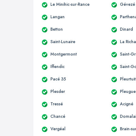
Le Minihic-sur-Rance
Gévezé
Langan
Parthen
Betton
Dinard
Saint-Lunaire
La Richa
Montgermont
Saint-G
Iffendic
Saint-G
Pacé 35
Pleurtuit
Plesder
Pleugu
Tressé
Acigné
Chancé
Domala
Vergéal
Brain-su