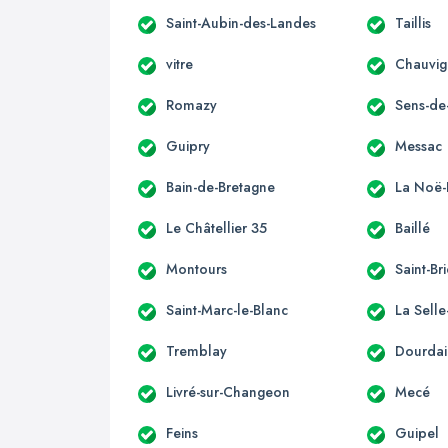
Saint-Aubin-des-Landes
Taillis
vitre
Chauvi
Romazy
Sens-de
Guipry
Messac
Bain-de-Bretagne
La Noë-
Le Châtellier 35
Baillé
Montours
Saint-Br
Saint-Marc-le-Blanc
La Sell
Tremblay
Dourdai
Livré-sur-Changeon
Mecé
Feins
Guipel