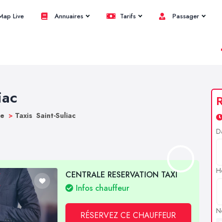
ap Live
Annuaires
Tarifs
Passager
iac
R
ne
>
Taxis Saint-Suliac
D
H
CENTRALE RESERVATION TAXI
Infos chauffeur
N
RÉSERVEZ CE CHAUFFEUR