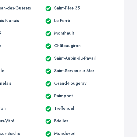
ouan-des-Guérets
Saint-Père 35
-ès-Nonais
Le Ferré
5
Monthault
e
Châteaugiron
Saint-Aubin-du-Pavail
alo
Saint-Servan-sur-Mer
nelais
Grand-Fougeray
Paimpont
ran
Treffendel
us-Vitré
Brielles
sur-Seiche
Mondevert