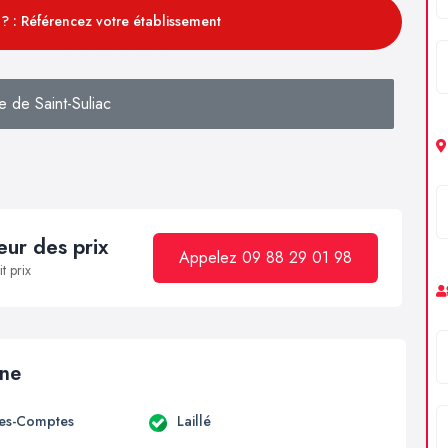
? : Référencez votre établissement
 de Saint-Suliac
ur des prix
Appelez 09 88 29 01 98
t prix
ine
es-Comptes
Laillé