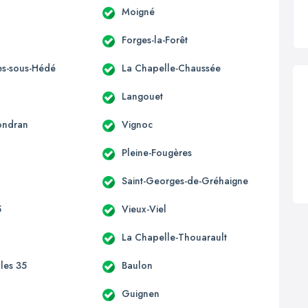
Moigné
Forges-la-Forêt
s-sous-Hédé
La Chapelle-Chaussée
Langouet
ondran
Vignoc
Pleine-Fougères
Saint-Georges-de-Gréhaigne
5
Vieux-Viel
La Chapelle-Thouarault
lles 35
Baulon
n
Guignen