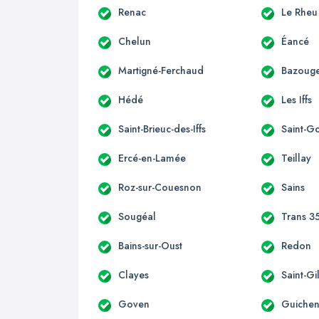
Renac
Le Rheu
Chelun
Éancé
Martigné-Ferchaud
Bazouge
Hédé
Les Iffs
Saint-Brieuc-des-Iffs
Saint-G
Ercé-en-Lamée
Teillay
Roz-sur-Couesnon
Sains
Sougéal
Trans 3
Bains-sur-Oust
Redon
Clayes
Saint-Gi
Goven
Guiche