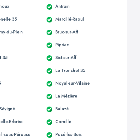
enoux
Antrain
enelle 35
Marcillé-Raoul
émy-du-Plein
Bruc-sur-Aff
Pipriac
st 35
Sixt-sur-Aff
r
Le Tronchet 35
5
Noyal-sur-Vilaine
La Mézière
Sévigné
Balazé
elle-Erbrée
Cornillé
il-sous-Pérouse
Pocé-les-Bois