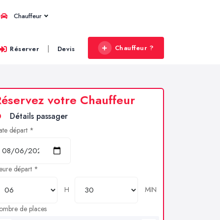
Chauffeur
Chauffeur ?
|
Réserver
Devis
éservez votre Chauffeur
Détails passager
ate départ *
eure départ *
H
MIN
ombre de places