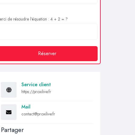
rci de résoudre l'équation : 4 + 2 = ?
Réserver
Service client
https://proxilive.fr
Mail
contact@proxilive.fr
Partager