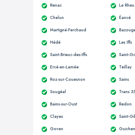
Renac
Le Rheu
Chelun
Éancé
Martigné-Ferchaud
Bazouge
Hédé
Les Iffs
Saint-Brieuc-des-Iffs
Saint-G
Ercé-en-Lamée
Teillay
Roz-sur-Couesnon
Sains
Sougéal
Trans 3
Bains-sur-Oust
Redon
Clayes
Saint-Gi
Goven
Guiche