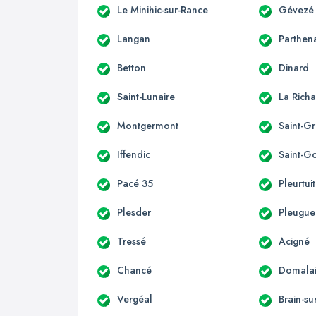
Le Minihic-sur-Rance
Gévezé
Langan
Parthen
Betton
Dinard
Saint-Lunaire
La Richa
Montgermont
Saint-G
Iffendic
Saint-G
Pacé 35
Pleurtuit
Plesder
Pleugu
Tressé
Acigné
Chancé
Domala
Vergéal
Brain-su