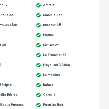
enoux
Antrain
enelle 35
Marcillé-Raoul
émy-du-Plein
Bruc-sur-Aff
Pipriac
st 35
Sixt-sur-Aff
r
Le Tronchet 35
5
Noyal-sur-Vilaine
La Mézière
Sévigné
Balazé
elle-Erbrée
Cornillé
il-sous-Pérouse
Pocé-les-Bois