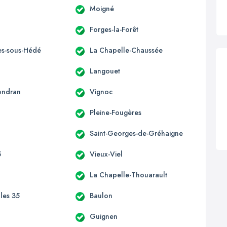
Moigné
Forges-la-Forêt
s-sous-Hédé
La Chapelle-Chaussée
Langouet
ondran
Vignoc
Pleine-Fougères
Saint-Georges-de-Gréhaigne
5
Vieux-Viel
La Chapelle-Thouarault
lles 35
Baulon
n
Guignen