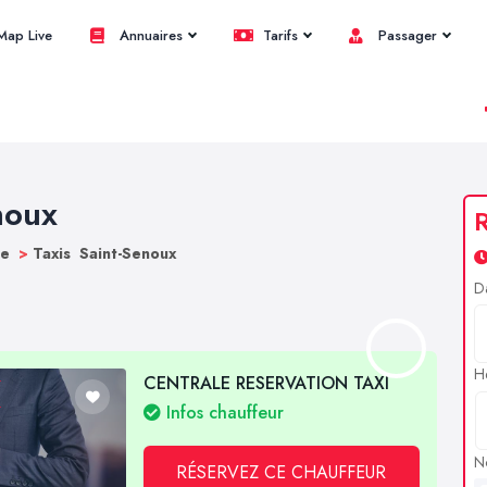
ap Live
Annuaires
Tarifs
Passager
noux
R
ne
>
Taxis Saint-Senoux
D
H
CENTRALE RESERVATION TAXI
Infos chauffeur
N
RÉSERVEZ CE CHAUFFEUR