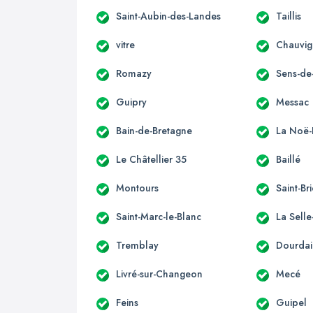
Saint-Aubin-des-Landes
Taillis
vitre
Chauvi
Romazy
Sens-de
Guipry
Messac
Bain-de-Bretagne
La Noë-
Le Châtellier 35
Baillé
Montours
Saint-Br
Saint-Marc-le-Blanc
La Sell
Tremblay
Dourdai
Livré-sur-Changeon
Mecé
Feins
Guipel