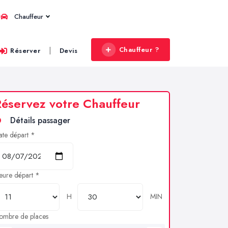
Chauffeur
Chauffeur ?
|
Réserver
Devis
éservez votre Chauffeur
Détails passager
ate départ *
eure départ *
H
MIN
ombre de places