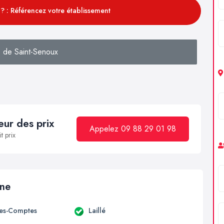
? : Référencez votre établissement
 de Saint-Senoux
ur des prix
Appelez 09 88 29 01 98
t prix
ine
es-Comptes
Laillé