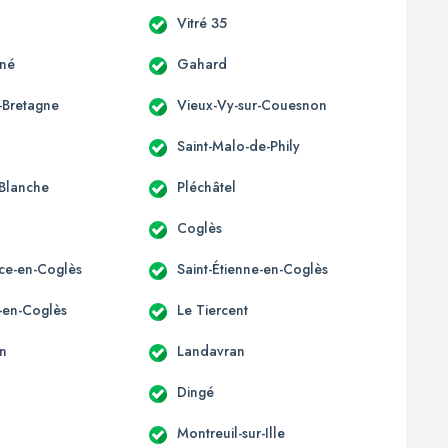
Vitré 35
gné
Gahard
-Bretagne
Vieux-Vy-sur-Couesnon
Saint-Malo-de-Phily
Blanche
Pléchâtel
Coglès
ice-en-Coglès
Saint-Étienne-en-Coglès
e-en-Coglès
Le Tiercent
n
Landavran
Dingé
Montreuil-sur-Ille