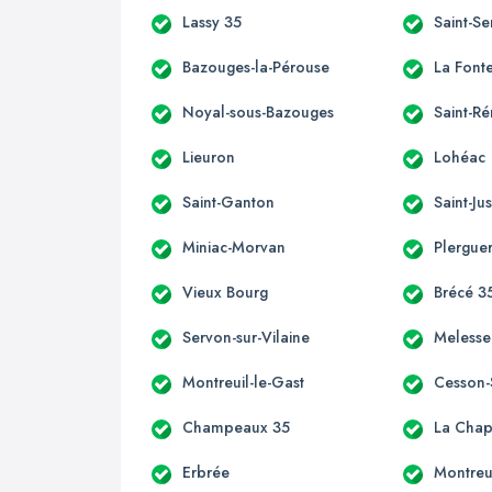
Lassy 35
Saint-S
Bazouges-la-Pérouse
La Font
Noyal-sous-Bazouges
Saint-R
Lieuron
Lohéac
Saint-Ganton
Saint-Ju
Miniac-Morvan
Plergue
Vieux Bourg
Brécé 3
Servon-sur-Vilaine
Melesse
Montreuil-le-Gast
Cesson-
Champeaux 35
La Chap
Erbrée
Montreu