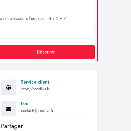
rci de résoudre l'équation : 4 + 2 = ?
Réserver
Service client
https://proxilive.fr
Mail
contact@proxilive.fr
Partager