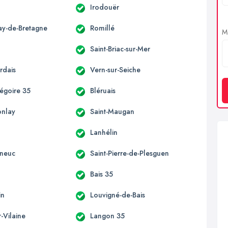
Irodouër
ay-de-Bretagne
Romillé
Me
Saint-Briac-sur-Mer
rdais
Vern-sur-Seiche
régoire 35
Bléruais
onlay
Saint-Maugan
Lanhélin
eneuc
Saint-Pierre-de-Plesguen
Bais 35
in
Louvigné-de-Bais
r-Vilaine
Langon 35