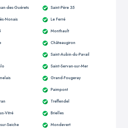
ouan-des-Guérets
Saint-Père 35
-ès-Nonais
Le Ferré
5
Monthault
e
Châteaugiron
Saint-Aubin-du-Pavail
alo
Saint-Servan-sur-Mer
nelais
Grand-Fougeray
Paimpont
ran
Treffendel
us-Vitré
Brielles
sur-Seiche
Mondevert