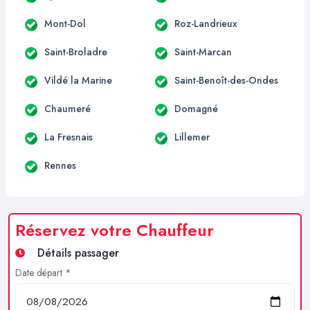
Mont-Dol
Roz-Landrieux
Saint-Broladre
Saint-Marcan
Vildé la Marine
Saint-Benoît-des-Ondes
Chaumeré
Domagné
La Fresnais
Lillemer
Rennes
Réservez votre Chauffeur
Détails passager
Date départ *