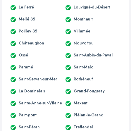
Le Ferré
Louvigné-du-Désert
Mellé 35
Monthault
Poilley 35
Villamée
Châteaugiron
Nouvoitou
Ossé
Saint-Aubin-du-Pavail
Paramé
Saint-Malo
Saint-Servan-sur-Mer
Rothéneuf
La Dominelais
Grand-Fougeray
Sainte-Anne-sur-Vilaine
Maxent
Paimpont
Plélan-le-Grand
Saint-Péran
Treffendel