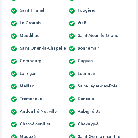
Saint-Thurial
Fougères
Le Crouais
Gaël
Quédillac
Saint-Méen-le-Grand
Saint-Onen-la-Chapelle
Bonnemain
Combourg
Cuguen
Lanrigan
Lourmais
Meillac
Saint-Léger-des-Prés
Tréméheuc
Cancale
Andouillé-Neuville
Aubigné 35
Chasné-sur-Illet
Chevaigné
Mouazé
Saint-Germain-sur-Ille