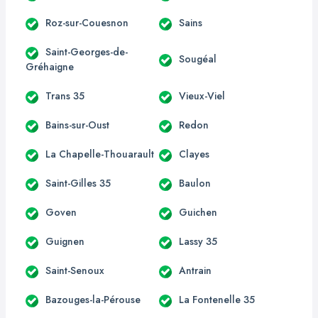
Roz-sur-Couesnon
Sains
Saint-Georges-de-
Sougéal
Gréhaigne
Trans 35
Vieux-Viel
Bains-sur-Oust
Redon
La Chapelle-Thouarault
Clayes
Saint-Gilles 35
Baulon
Goven
Guichen
Guignen
Lassy 35
Saint-Senoux
Antrain
Bazouges-la-Pérouse
La Fontenelle 35