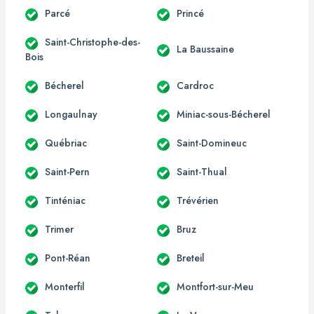
Parcé
Princé
Saint-Christophe-des-
La Baussaine
Bois
Bécherel
Cardroc
Longaulnay
Miniac-sous-Bécherel
Québriac
Saint-Domineuc
Saint-Pern
Saint-Thual
Tinténiac
Trévérien
Trimer
Bruz
Pont-Réan
Breteil
Monterfil
Montfort-sur-Meu