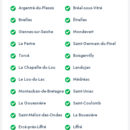
Argentré-du-Plessis
Bréal-sous-Vitré
Brielles
Étrelles
Gennes-sur-Seiche
Mondevert
Le Pertre
Saint-Germain-du-Pinel
Torcé
Boisgervilly
La Chapelle-du-Lou
Landujan
Le Lou-du-Lac
Médréac
Montauban-de-Bretagne
Saint-Uniac
La Gouesnière
Saint-Coulomb
Saint-Méloir-des-Ondes
La Bouexière
Ercé-près-Liffré
Liffré