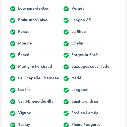
Louvigné-de-Bais
Vergéal
Brain-sur-Vilaine
Langon 35
Renac
Le Rheu
Moigné
Chelun
Éancé
Forges-la-Forêt
Martigné-Ferchaud
Bazouges-sous-Hédé
La Chapelle-Chaussée
Hédé
Les Iffs
Langouet
Saint-Brieuc-des-Iffs
Saint-Gondran
Vignoc
Ercé-en-Lamée
Teillay
Pleine-Fougères