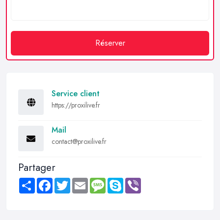
Réserver
Service client
https://proxilive.fr
Mail
contact@proxilive.fr
Partager
Share
Facebook
Twitter
Email
Message
Skype
Viber