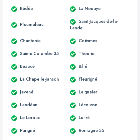
Bédée
La Nouaye
Saint-Jacques-de-la-
Pleumeleuc
Lande
Chantepie
Coësmes
Sainte-Colombe 35
Thourie
Beaucé
Billé
La Chapelle-Janson
Fleurigné
Javené
Laignelet
Landéan
Lécousse
Le Loroux
Luitré
Parigné
Romagné 35