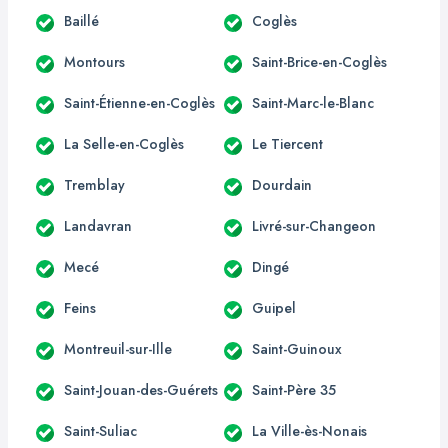
Baillé
Coglès
Montours
Saint-Brice-en-Coglès
Saint-Étienne-en-Coglès
Saint-Marc-le-Blanc
La Selle-en-Coglès
Le Tiercent
Tremblay
Dourdain
Landavran
Livré-sur-Changeon
Mecé
Dingé
Feins
Guipel
Montreuil-sur-Ille
Saint-Guinoux
Saint-Jouan-des-Guérets
Saint-Père 35
Saint-Suliac
La Ville-ès-Nonais