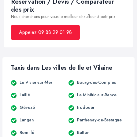
Réservation / Devis / Comparateur
des prix
Nous cherchons pour vous le meilleur chauffeur à petit prix
Appelez 09 88 29 01 98
Taxis dans Les villes de Ile et Vilaine
Le Vivier-sur-Mer
Bourg-des-Comptes
Laillé
Le Minihic-sur-Rance
Gévezé
Irodouër
Langan
Parthenay-de-Bretagne
Romillé
Betton