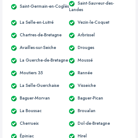
Saint-Sauveur-des-
Saint-Germain-en-Coglès
Landes
La Selle-en-Luitré
Vezin-le-Coquet
Chartres-de-Bretagne
Arbrissel
Availles-sur-Seiche
Drouges
La Guerche-de-Bretagne
Moussé
Moutiers 35
Rannée
La Selle-Guerchaise
Visseiche
Baguer-Morvan
Baguer-Pican
La Boussac
Broualan
Cherrueix
Dol-de-Bretagne
Épiniac
Hirel