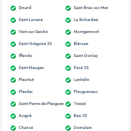
Dinard
Saint-Briac-sur-Mer
Saint-Lunaire
La Richardais
Vern-sur-Seiche
Montgermont
Saint-Grégoire 35
Bléruais
Iffendic
Saint-Gonlay
Saint-Maugan
Pacé 35
Pleurtuit
Lanhélin
Plesder
Pleugueneuc
Saint-Pierre-de-Plesguen
Tressé
Acigné
Bais 35
Chancé
Domalain