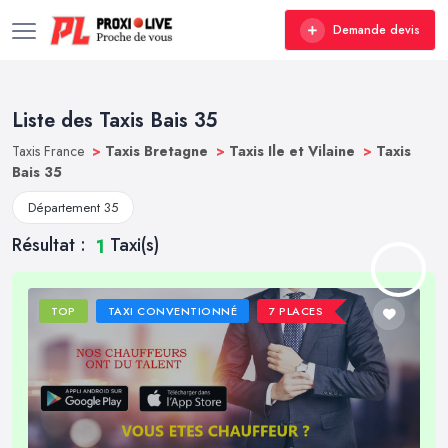
Demande devis
Liste des Taxis Bais 35
Taxis France
>
Taxis Bretagne
>
Taxis Ile et Vilaine
>
Taxis
Bais 35
Département 35
Résultat :
Taxi(s)
1
TOP
TAXI CONVENTIONNÉ
7 PLACES