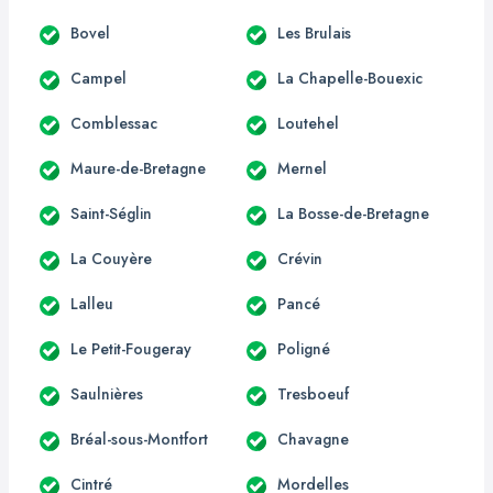
Bovel
Les Brulais
Campel
La Chapelle-Bouexic
Comblessac
Loutehel
Maure-de-Bretagne
Mernel
Saint-Séglin
La Bosse-de-Bretagne
La Couyère
Crévin
Lalleu
Pancé
Le Petit-Fougeray
Poligné
Saulnières
Tresboeuf
Bréal-sous-Montfort
Chavagne
Cintré
Mordelles