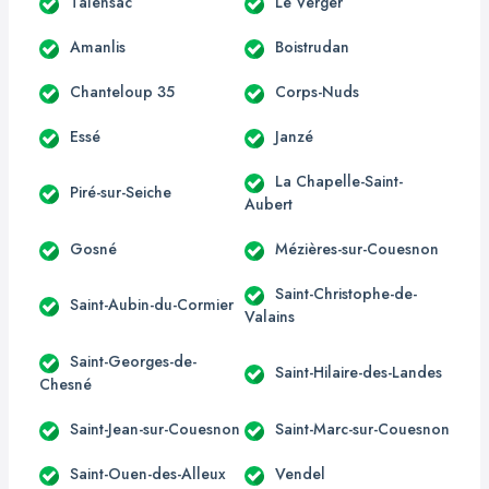
Talensac
Le Verger
Amanlis
Boistrudan
Chanteloup 35
Corps-Nuds
Essé
Janzé
La Chapelle-Saint-
Piré-sur-Seiche
Aubert
Gosné
Mézières-sur-Couesnon
Saint-Christophe-de-
Saint-Aubin-du-Cormier
Valains
Saint-Georges-de-
Saint-Hilaire-des-Landes
Chesné
Saint-Jean-sur-Couesnon
Saint-Marc-sur-Couesnon
Saint-Ouen-des-Alleux
Vendel