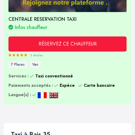
CENTRALE RESERVATION TAXI
Infos chauffeur
RÉSERVEZ CE CHAUFFEUR
5 étoiles
7 Places
Van
Services :
Taxi conventionné
Paiements acceptés :
Espèce
Carte bancaire
Langue(s) :
Taxi à Bais 35