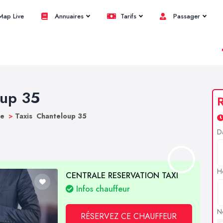
ap Live
Annuaires
Tarifs
Passager
oup 35
R
ne
>
Taxis Chanteloup 35
D
H
CENTRALE RESERVATION TAXI
Infos chauffeur
N
RÉSERVEZ CE CHAUFFEUR