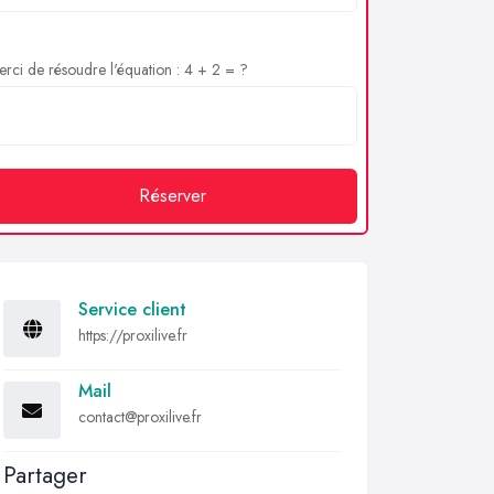
rci de résoudre l'équation : 4 + 2 = ?
Réserver
Service client
https://proxilive.fr
Mail
contact@proxilive.fr
Partager