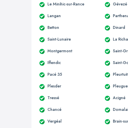
Le Minihic-sur-Rance
Gévezé
Langan
Parthen
Betton
Dinard
Saint-Lunaire
La Richa
Montgermont
Saint-G
Iffendic
Saint-G
Pacé 35
Pleurtuit
Plesder
Pleugu
Tressé
Acigné
Chancé
Domala
Vergéal
Brain-su