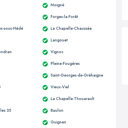
Moigné
Forges-la-Forêt
s-sous-Hédé
La Chapelle-Chaussée
Langouet
ondran
Vignoc
Pleine-Fougères
Saint-Georges-de-Gréhaigne
5
Vieux-Viel
La Chapelle-Thouarault
lles 35
Baulon
n
Guignen