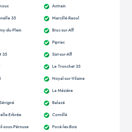
enoux
Antrain
enelle 35
Marcillé-Raoul
émy-du-Plein
Bruc-sur-Aff
Pipriac
st 35
Sixt-sur-Aff
r
Le Tronchet 35
5
Noyal-sur-Vilaine
La Mézière
Sévigné
Balazé
elle-Erbrée
Cornillé
il-sous-Pérouse
Pocé-les-Bois