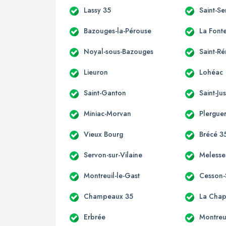
Lassy 35
Saint-S
Bazouges-la-Pérouse
La Font
Noyal-sous-Bazouges
Saint-R
Lieuron
Lohéac
Saint-Ganton
Saint-Ju
Miniac-Morvan
Plergue
Vieux Bourg
Brécé 3
Servon-sur-Vilaine
Melesse
Montreuil-le-Gast
Cesson-
Champeaux 35
La Chap
Erbrée
Montreu