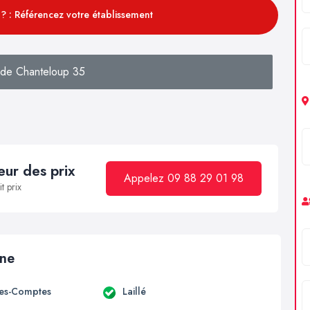
? : Référencez votre établissement
de Chanteloup 35
ur des prix
Appelez 09 88 29 01 98
t prix
ine
es-Comptes
Laillé