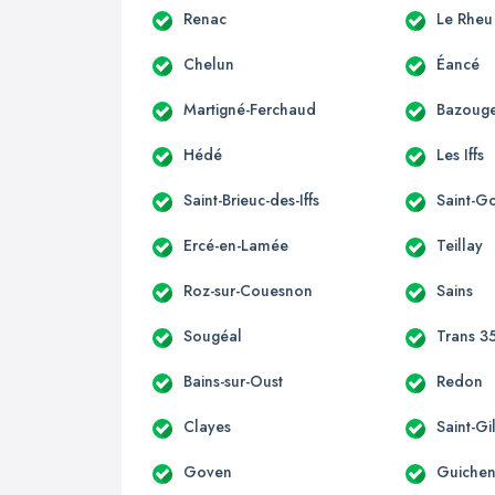
Renac
Le Rheu
Chelun
Éancé
Martigné-Ferchaud
Bazouge
Hédé
Les Iffs
Saint-Brieuc-des-Iffs
Saint-G
Ercé-en-Lamée
Teillay
Roz-sur-Couesnon
Sains
Sougéal
Trans 3
Bains-sur-Oust
Redon
Clayes
Saint-Gi
Goven
Guiche