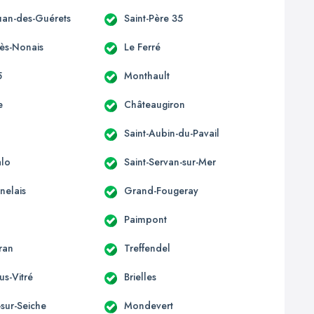
ouan-des-Guérets
Saint-Père 35
-ès-Nonais
Le Ferré
5
Monthault
e
Châteaugiron
Saint-Aubin-du-Pavail
alo
Saint-Servan-sur-Mer
nelais
Grand-Fougeray
Paimpont
ran
Treffendel
us-Vitré
Brielles
sur-Seiche
Mondevert