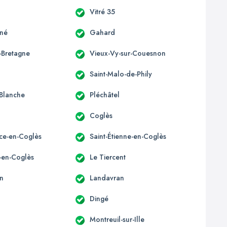
Vitré 35
gné
Gahard
-Bretagne
Vieux-Vy-sur-Couesnon
Saint-Malo-de-Phily
Blanche
Pléchâtel
Coglès
ice-en-Coglès
Saint-Étienne-en-Coglès
e-en-Coglès
Le Tiercent
n
Landavran
Dingé
Montreuil-sur-Ille