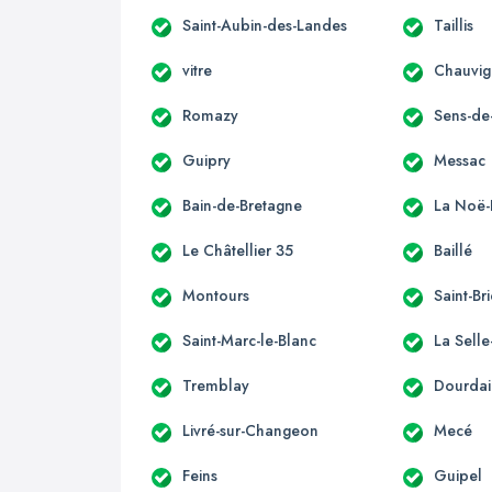
Saint-Aubin-des-Landes
Taillis
vitre
Chauvi
Romazy
Sens-de
Guipry
Messac
Bain-de-Bretagne
La Noë-
Le Châtellier 35
Baillé
Montours
Saint-Br
Saint-Marc-le-Blanc
La Sell
Tremblay
Dourdai
Livré-sur-Changeon
Mecé
Feins
Guipel