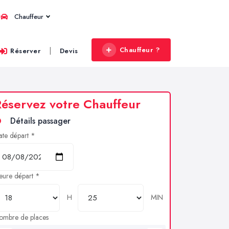
Chauffeur
Chauffeur ?
|
Réserver
Devis
éservez votre Chauffeur
Détails passager
ate départ *
eure départ *
H
MIN
ombre de places