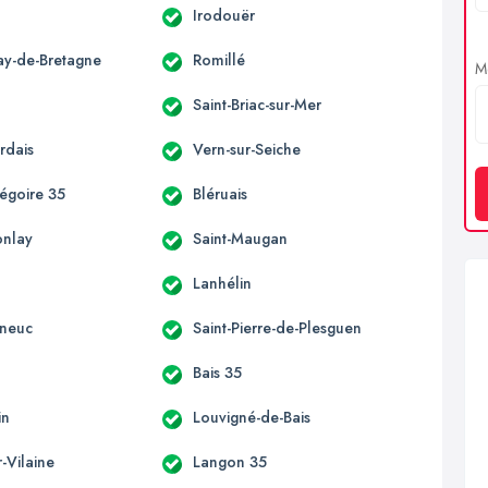
Irodouër
ay-de-Bretagne
Romillé
Me
Saint-Briac-sur-Mer
rdais
Vern-sur-Seiche
régoire 35
Bléruais
onlay
Saint-Maugan
Lanhélin
eneuc
Saint-Pierre-de-Plesguen
Bais 35
in
Louvigné-de-Bais
r-Vilaine
Langon 35