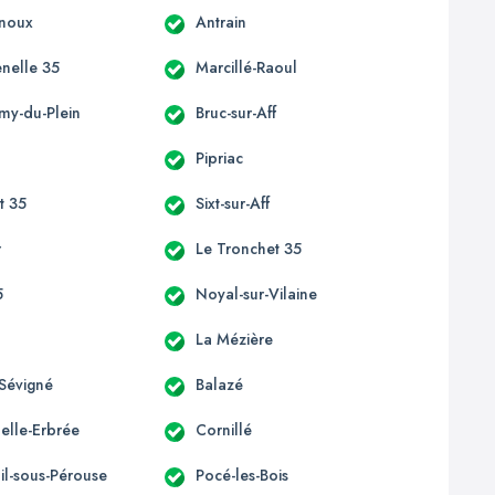
enoux
Antrain
enelle 35
Marcillé-Raoul
émy-du-Plein
Bruc-sur-Aff
Pipriac
st 35
Sixt-sur-Aff
r
Le Tronchet 35
5
Noyal-sur-Vilaine
La Mézière
Sévigné
Balazé
elle-Erbrée
Cornillé
il-sous-Pérouse
Pocé-les-Bois