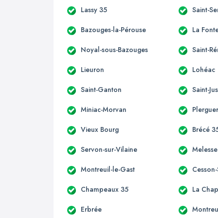
Lassy 35
Saint-S
Bazouges-la-Pérouse
La Font
Noyal-sous-Bazouges
Saint-R
Lieuron
Lohéac
Saint-Ganton
Saint-Ju
Miniac-Morvan
Plergue
Vieux Bourg
Brécé 3
Servon-sur-Vilaine
Melesse
Montreuil-le-Gast
Cesson-
Champeaux 35
La Chap
Erbrée
Montreu