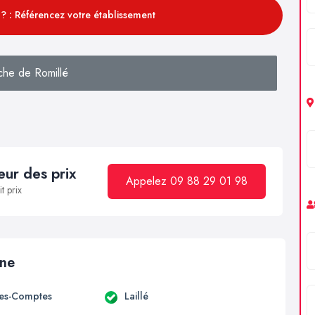
? : Référencez votre établissement
che de Romillé
ur des prix
Appelez 09 88 29 01 98
t prix
ine
es-Comptes
Laillé