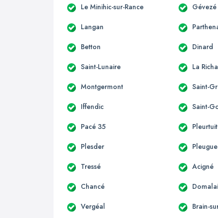
Le Minihic-sur-Rance
Gévezé
Langan
Parthen
Betton
Dinard
Saint-Lunaire
La Richa
Montgermont
Saint-G
Iffendic
Saint-G
Pacé 35
Pleurtuit
Plesder
Pleugu
Tressé
Acigné
Chancé
Domala
Vergéal
Brain-su