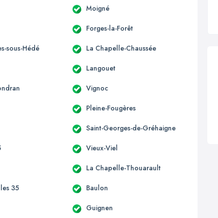
Moigné
Forges-la-Forêt
s-sous-Hédé
La Chapelle-Chaussée
Langouet
ondran
Vignoc
Pleine-Fougères
Saint-Georges-de-Gréhaigne
5
Vieux-Viel
La Chapelle-Thouarault
lles 35
Baulon
n
Guignen