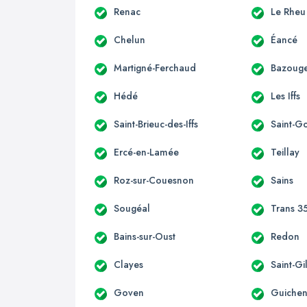
Renac
Le Rheu
Chelun
Éancé
Martigné-Ferchaud
Bazouge
Hédé
Les Iffs
Saint-Brieuc-des-Iffs
Saint-G
Ercé-en-Lamée
Teillay
Roz-sur-Couesnon
Sains
Sougéal
Trans 3
Bains-sur-Oust
Redon
Clayes
Saint-Gi
Goven
Guiche