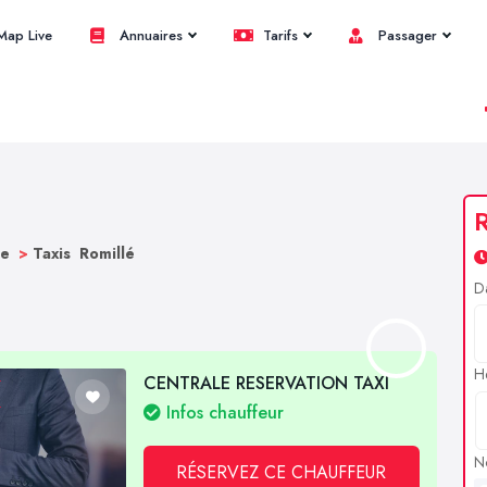
ap Live
Annuaires
Tarifs
Passager
R
ne
>
Taxis Romillé
D
H
CENTRALE RESERVATION TAXI
Infos chauffeur
N
RÉSERVEZ CE CHAUFFEUR