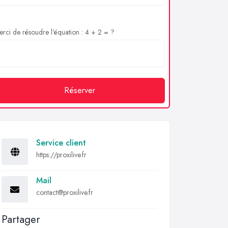
rci de résoudre l'équation : 4 + 2 = ?
Réserver
Service client
https://proxilive.fr
Mail
contact@proxilive.fr
Partager