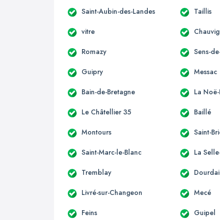
Saint-Aubin-des-Landes
Taillis
vitre
Chauvi
Romazy
Sens-de
Guipry
Messac
Bain-de-Bretagne
La Noë-
Le Châtellier 35
Baillé
Montours
Saint-Br
Saint-Marc-le-Blanc
La Sell
Tremblay
Dourdai
Livré-sur-Changeon
Mecé
Feins
Guipel