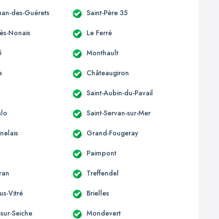
ouan-des-Guérets
Saint-Père 35
-ès-Nonais
Le Ferré
5
Monthault
e
Châteaugiron
Saint-Aubin-du-Pavail
alo
Saint-Servan-sur-Mer
nelais
Grand-Fougeray
Paimpont
ran
Treffendel
us-Vitré
Brielles
sur-Seiche
Mondevert