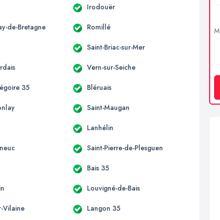
Irodouër
ay-de-Bretagne
Romillé
Me
Saint-Briac-sur-Mer
rdais
Vern-sur-Seiche
régoire 35
Bléruais
onlay
Saint-Maugan
Lanhélin
eneuc
Saint-Pierre-de-Plesguen
Bais 35
in
Louvigné-de-Bais
r-Vilaine
Langon 35