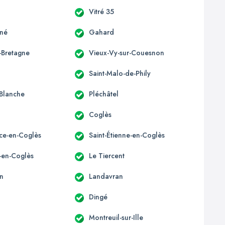
Vitré 35
gné
Gahard
-Bretagne
Vieux-Vy-sur-Couesnon
Saint-Malo-de-Phily
Blanche
Pléchâtel
Coglès
ice-en-Coglès
Saint-Étienne-en-Coglès
e-en-Coglès
Le Tiercent
n
Landavran
Dingé
Montreuil-sur-Ille