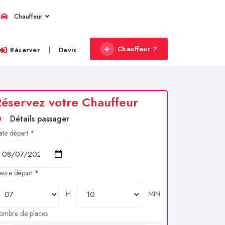
Chauffeur
Chauffeur ?
|
Réserver
Devis
éservez votre Chauffeur
Détails passager
ate départ *
eure départ *
H
MIN
ombre de places