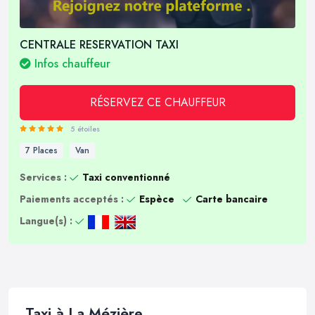
CENTRALE RESERVATION TAXI
Infos chauffeur
RÉSERVEZ CE CHAUFFEUR
5 étoiles
7 Places
Van
Services :
Taxi conventionné
Paiements acceptés :
Espèce
Carte bancaire
Langue(s) :
Taxi à La Mézière