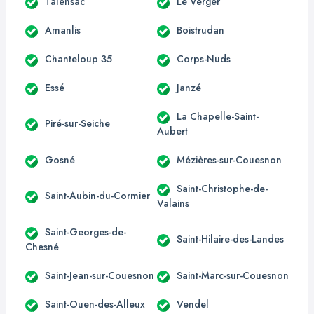
Talensac
Le Verger
Amanlis
Boistrudan
Chanteloup 35
Corps-Nuds
Essé
Janzé
La Chapelle-Saint-
Piré-sur-Seiche
Aubert
Gosné
Mézières-sur-Couesnon
Saint-Christophe-de-
Saint-Aubin-du-Cormier
Valains
Saint-Georges-de-
Saint-Hilaire-des-Landes
Chesné
Saint-Jean-sur-Couesnon
Saint-Marc-sur-Couesnon
Saint-Ouen-des-Alleux
Vendel