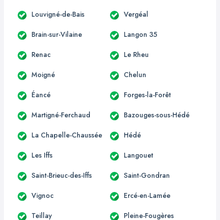
Louvigné-de-Bais
Vergéal
Brain-sur-Vilaine
Langon 35
Renac
Le Rheu
Moigné
Chelun
Éancé
Forges-la-Forêt
Martigné-Ferchaud
Bazouges-sous-Hédé
La Chapelle-Chaussée
Hédé
Les Iffs
Langouet
Saint-Brieuc-des-Iffs
Saint-Gondran
Vignoc
Ercé-en-Lamée
Teillay
Pleine-Fougères