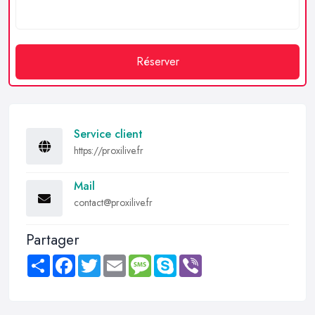
Réserver
Service client
https://proxilive.fr
Mail
contact@proxilive.fr
Partager
Share
Facebook
Twitter
Email
Message
Skype
Viber