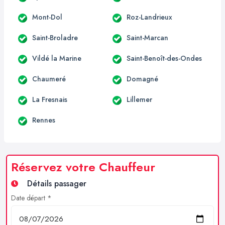
Mont-Dol
Roz-Landrieux
Saint-Broladre
Saint-Marcan
Vildé la Marine
Saint-Benoît-des-Ondes
Chaumeré
Domagné
La Fresnais
Lillemer
Rennes
Réservez votre Chauffeur
Détails passager
Date départ *