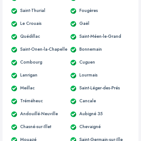
Saint-Thurial
Fougères
Le Crouais
Gaël
Quédillac
Saint-Méen-le-Grand
Saint-Onen-la-Chapelle
Bonnemain
Combourg
Cuguen
Lanrigan
Lourmais
Meillac
Saint-Léger-des-Prés
Tréméheuc
Cancale
Andouillé-Neuville
Aubigné 35
Chasné-sur-Illet
Chevaigné
Mouazé
Saint-Germain-sur-Ille