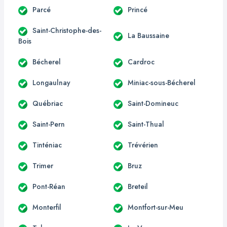
Parcé
Princé
Saint-Christophe-des-
La Baussaine
Bois
Bécherel
Cardroc
Longaulnay
Miniac-sous-Bécherel
Québriac
Saint-Domineuc
Saint-Pern
Saint-Thual
Tinténiac
Trévérien
Trimer
Bruz
Pont-Réan
Breteil
Monterfil
Montfort-sur-Meu