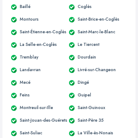
Baillé
Coglès
Montours
Saint-Brice-en-Coglès
Saint-Étienne-en-Coglès
Saint-Marc-le-Blanc
La Selle-en-Coglès
Le Tiercent
Tremblay
Dourdain
Landavran
Livré-sur-Changeon
Mecé
Dingé
Feins
Guipel
Montreuil-sur-Ille
Saint-Guinoux
Saint-Jouan-des-Guérets
Saint-Père 35
Saint-Suliac
La Ville-ès-Nonais