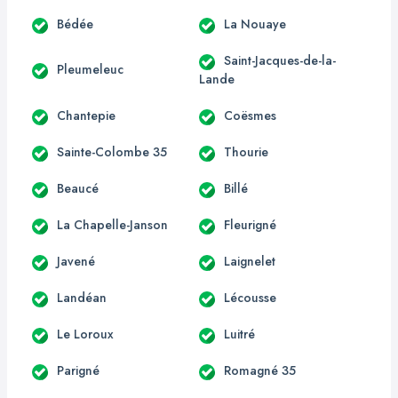
Bédée
La Nouaye
Saint-Jacques-de-la-
Pleumeleuc
Lande
Chantepie
Coësmes
Sainte-Colombe 35
Thourie
Beaucé
Billé
La Chapelle-Janson
Fleurigné
Javené
Laignelet
Landéan
Lécousse
Le Loroux
Luitré
Parigné
Romagné 35