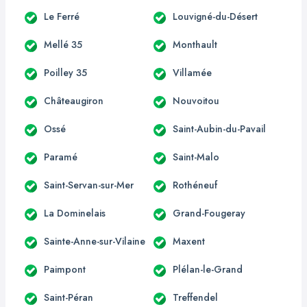
Le Ferré
Louvigné-du-Désert
Mellé 35
Monthault
Poilley 35
Villamée
Châteaugiron
Nouvoitou
Ossé
Saint-Aubin-du-Pavail
Paramé
Saint-Malo
Saint-Servan-sur-Mer
Rothéneuf
La Dominelais
Grand-Fougeray
Sainte-Anne-sur-Vilaine
Maxent
Paimpont
Plélan-le-Grand
Saint-Péran
Treffendel