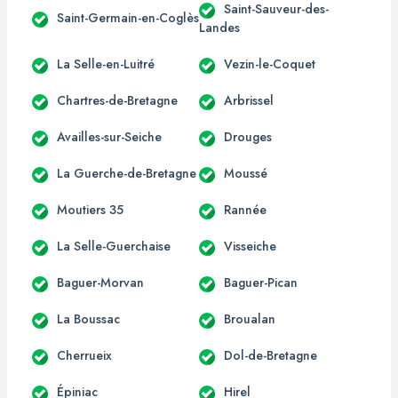
Saint-Sauveur-des-
Saint-Germain-en-Coglès
Landes
La Selle-en-Luitré
Vezin-le-Coquet
Chartres-de-Bretagne
Arbrissel
Availles-sur-Seiche
Drouges
La Guerche-de-Bretagne
Moussé
Moutiers 35
Rannée
La Selle-Guerchaise
Visseiche
Baguer-Morvan
Baguer-Pican
La Boussac
Broualan
Cherrueix
Dol-de-Bretagne
Épiniac
Hirel