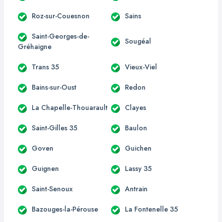
Roz-sur-Couesnon
Sains
Saint-Georges-de-
Sougéal
Gréhaigne
Trans 35
Vieux-Viel
Bains-sur-Oust
Redon
La Chapelle-Thouarault
Clayes
Saint-Gilles 35
Baulon
Goven
Guichen
Guignen
Lassy 35
Saint-Senoux
Antrain
Bazouges-la-Pérouse
La Fontenelle 35