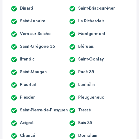
Dinard
Saint-Briac-sur-Mer
Saint-Lunaire
La Richardais
Vern-sur-Seiche
Montgermont
Saint-Grégoire 35
Bléruais
Iffendic
Saint-Gonlay
Saint-Maugan
Pacé 35
Pleurtuit
Lanhélin
Plesder
Pleugueneuc
Saint-Pierre-de-Plesguen
Tressé
Acigné
Bais 35
Chancé
Domalain