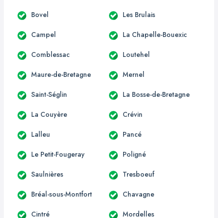
Bovel
Les Brulais
Campel
La Chapelle-Bouexic
Comblessac
Loutehel
Maure-de-Bretagne
Mernel
Saint-Séglin
La Bosse-de-Bretagne
La Couyère
Crévin
Lalleu
Pancé
Le Petit-Fougeray
Poligné
Saulnières
Tresboeuf
Bréal-sous-Montfort
Chavagne
Cintré
Mordelles