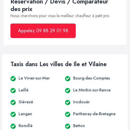
Réservation / Devis / Comparateur
des prix
Nous cherchons pour vous le meilleur chauffeur à petit prix
Appelez 09 88 29 01 98
Taxis dans Les villes de Ile et Vilaine
Le Vivier-sur-Mer
Bourg-des-Comptes
Laillé
Le Minihic-sur-Rance
Gévezé
Irodouër
Langan
Parthenay-de-Bretagne
Romillé
Betton