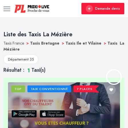
Demande devis
Liste des Taxis La Mézière
Taxis France
>
Taxis Bretagne
>
Taxis Ile et Vilaine
>
Taxis La
Mézière
Département 35
Résultat :
Taxi(s)
1
TOP
TAXI CONVENTIONNÉ
7 PLACES