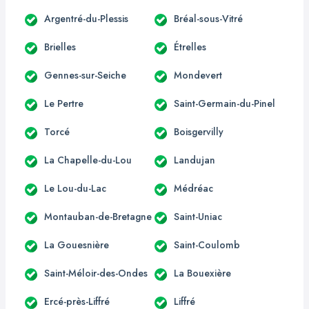
Argentré-du-Plessis
Bréal-sous-Vitré
Brielles
Étrelles
Gennes-sur-Seiche
Mondevert
Le Pertre
Saint-Germain-du-Pinel
Torcé
Boisgervilly
La Chapelle-du-Lou
Landujan
Le Lou-du-Lac
Médréac
Montauban-de-Bretagne
Saint-Uniac
La Gouesnière
Saint-Coulomb
Saint-Méloir-des-Ondes
La Bouexière
Ercé-près-Liffré
Liffré