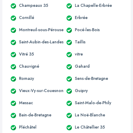
Champeaux 35
La Chapelle-Erbrée
Cornillé
Erbrée
Montreuil-sous-Pérouse
Pocé-les-Bois
Saint-Aubin-des-Landes
Taillis
Vitré 35
vitre
Chauvigné
Gahard
Romazy
Sens-de-Bretagne
Vieux-Vy-sur-Couesnon
Guipry
Messac
Saint-Malo-de-Phily
Bain-de-Bretagne
La Noë-Blanche
Pléchâtel
Le Châtellier 35