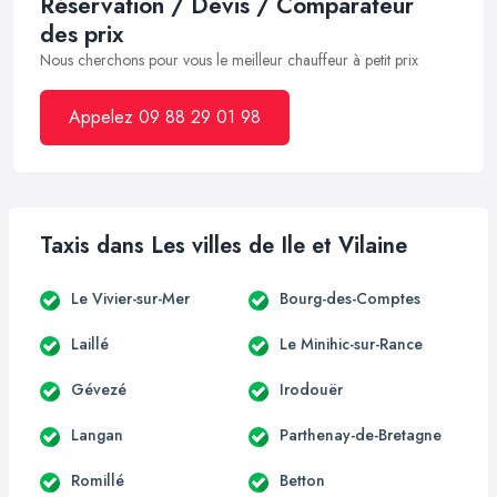
Réservation / Devis / Comparateur
des prix
Nous cherchons pour vous le meilleur chauffeur à petit prix
Appelez 09 88 29 01 98
Taxis dans Les villes de Ile et Vilaine
Le Vivier-sur-Mer
Bourg-des-Comptes
Laillé
Le Minihic-sur-Rance
Gévezé
Irodouër
Langan
Parthenay-de-Bretagne
Romillé
Betton