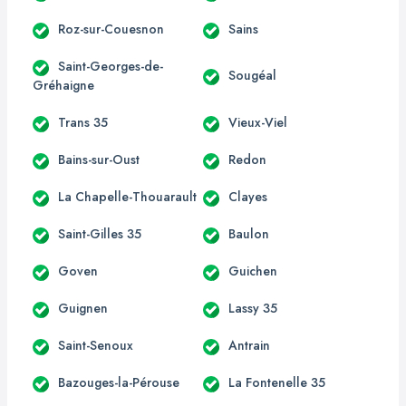
Roz-sur-Couesnon
Sains
Saint-Georges-de-
Sougéal
Gréhaigne
Trans 35
Vieux-Viel
Bains-sur-Oust
Redon
La Chapelle-Thouarault
Clayes
Saint-Gilles 35
Baulon
Goven
Guichen
Guignen
Lassy 35
Saint-Senoux
Antrain
Bazouges-la-Pérouse
La Fontenelle 35