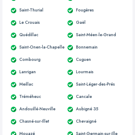
Saint-Thurial
Fougères
Le Crouais
Gaël
Quédillac
Saint-Méen-le-Grand
Saint-Onen-la-Chapelle
Bonnemain
Combourg
Cuguen
Lanrigan
Lourmais
Meillac
Saint-Léger-des-Prés
Tréméheuc
Cancale
Andouillé-Neuville
Aubigné 35
Chasné-sur-Illet
Chevaigné
Mouazé
Saint-Germain-sur-Ille