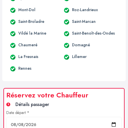
Mont-Dol
Roz-Landrieux
Saint-Broladre
Saint-Marcan
Vildé la Marine
Saint-Benoît-des-Ondes
Chaumeré
Domagné
La Fresnais
Lillemer
Rennes
Réservez votre Chauffeur
Détails passager
Date départ *