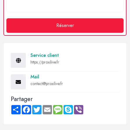
Réserver
Service client
https://proxilive.fr
Mail
contact@proxilive.fr
Partager
Share
Facebook
Twitter
Email
Message
Skype
Viber