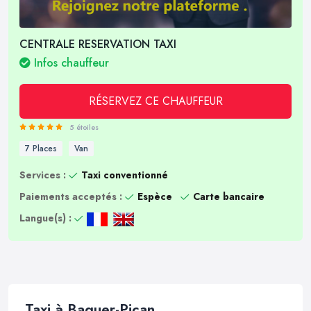
CENTRALE RESERVATION TAXI
Infos chauffeur
RÉSERVEZ CE CHAUFFEUR
5 étoiles
7 Places
Van
Services :
Taxi conventionné
Paiements acceptés :
Espèce
Carte bancaire
Langue(s) :
Taxi à Baguer-Pican