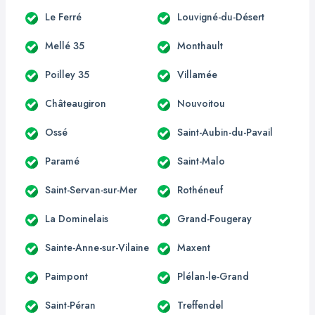
Le Ferré
Louvigné-du-Désert
Mellé 35
Monthault
Poilley 35
Villamée
Châteaugiron
Nouvoitou
Ossé
Saint-Aubin-du-Pavail
Paramé
Saint-Malo
Saint-Servan-sur-Mer
Rothéneuf
La Dominelais
Grand-Fougeray
Sainte-Anne-sur-Vilaine
Maxent
Paimpont
Plélan-le-Grand
Saint-Péran
Treffendel