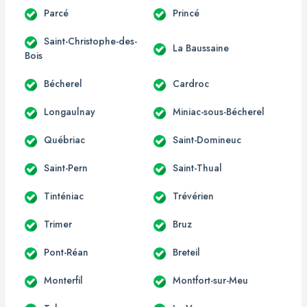
Parcé
Princé
Saint-Christophe-des-
La Baussaine
Bois
Bécherel
Cardroc
Longaulnay
Miniac-sous-Bécherel
Québriac
Saint-Domineuc
Saint-Pern
Saint-Thual
Tinténiac
Trévérien
Trimer
Bruz
Pont-Réan
Breteil
Monterfil
Montfort-sur-Meu