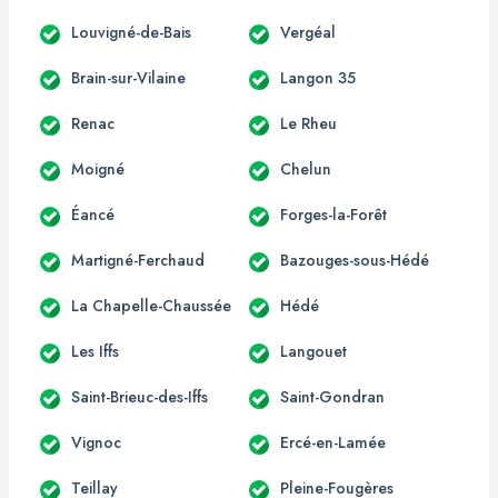
Louvigné-de-Bais
Vergéal
Brain-sur-Vilaine
Langon 35
Renac
Le Rheu
Moigné
Chelun
Éancé
Forges-la-Forêt
Martigné-Ferchaud
Bazouges-sous-Hédé
La Chapelle-Chaussée
Hédé
Les Iffs
Langouet
Saint-Brieuc-des-Iffs
Saint-Gondran
Vignoc
Ercé-en-Lamée
Teillay
Pleine-Fougères