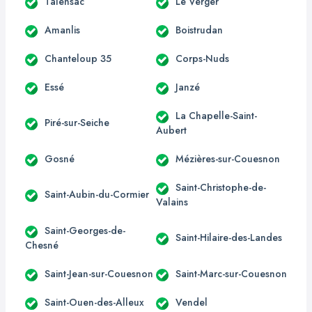
Talensac
Le Verger
Amanlis
Boistrudan
Chanteloup 35
Corps-Nuds
Essé
Janzé
La Chapelle-Saint-
Piré-sur-Seiche
Aubert
Gosné
Mézières-sur-Couesnon
Saint-Christophe-de-
Saint-Aubin-du-Cormier
Valains
Saint-Georges-de-
Saint-Hilaire-des-Landes
Chesné
Saint-Jean-sur-Couesnon
Saint-Marc-sur-Couesnon
Saint-Ouen-des-Alleux
Vendel