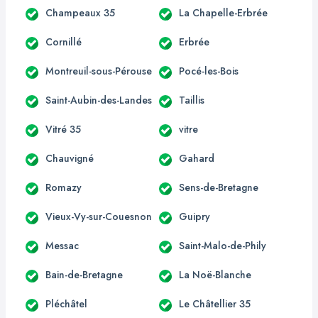
Champeaux 35
La Chapelle-Erbrée
Cornillé
Erbrée
Montreuil-sous-Pérouse
Pocé-les-Bois
Saint-Aubin-des-Landes
Taillis
Vitré 35
vitre
Chauvigné
Gahard
Romazy
Sens-de-Bretagne
Vieux-Vy-sur-Couesnon
Guipry
Messac
Saint-Malo-de-Phily
Bain-de-Bretagne
La Noë-Blanche
Pléchâtel
Le Châtellier 35