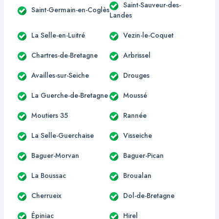
Saint-Sauveur-des-
Saint-Germain-en-Coglès
Landes
La Selle-en-Luitré
Vezin-le-Coquet
Chartres-de-Bretagne
Arbrissel
Availles-sur-Seiche
Drouges
La Guerche-de-Bretagne
Moussé
Moutiers 35
Rannée
La Selle-Guerchaise
Visseiche
Baguer-Morvan
Baguer-Pican
La Boussac
Broualan
Cherrueix
Dol-de-Bretagne
Épiniac
Hirel