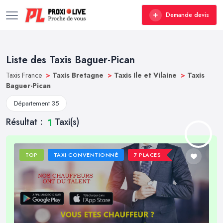
Demande devis
Liste des Taxis Baguer-Pican
Taxis France
>
Taxis Bretagne
>
Taxis Ile et Vilaine
>
Taxis
Baguer-Pican
Département 35
Résultat :
Taxi(s)
1
TOP
TAXI CONVENTIONNÉ
7 PLACES