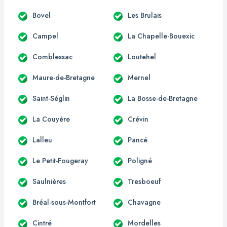
Bovel
Les Brulais
Campel
La Chapelle-Bouexic
Comblessac
Loutehel
Maure-de-Bretagne
Mernel
Saint-Séglin
La Bosse-de-Bretagne
La Couyère
Crévin
Lalleu
Pancé
Le Petit-Fougeray
Poligné
Saulnières
Tresboeuf
Bréal-sous-Montfort
Chavagne
Cintré
Mordelles