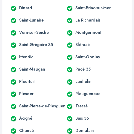
Dinard
Saint-Briac-sur-Mer
Saint-Lunaire
La Richardais
Vern-sur-Seiche
Montgermont
Saint-Grégoire 35
Bléruais
Iffendic
Saint-Gonlay
Saint-Maugan
Pacé 35
Pleurtuit
Lanhélin
Plesder
Pleugueneuc
Saint-Pierre-de-Plesguen
Tressé
Acigné
Bais 35
Chancé
Domalain