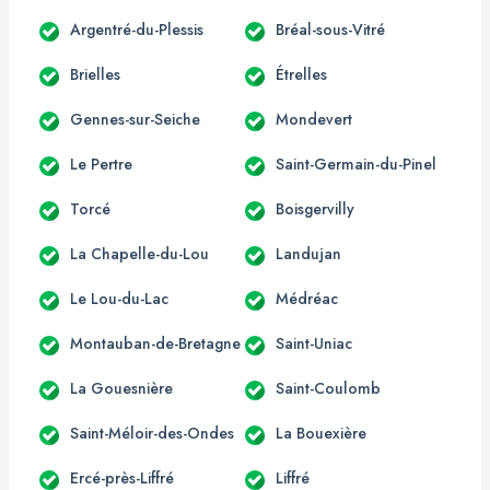
Argentré-du-Plessis
Bréal-sous-Vitré
Brielles
Étrelles
Gennes-sur-Seiche
Mondevert
Le Pertre
Saint-Germain-du-Pinel
Torcé
Boisgervilly
La Chapelle-du-Lou
Landujan
Le Lou-du-Lac
Médréac
Montauban-de-Bretagne
Saint-Uniac
La Gouesnière
Saint-Coulomb
Saint-Méloir-des-Ondes
La Bouexière
Ercé-près-Liffré
Liffré