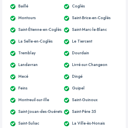
Baillé
Coglès
Montours
Saint-Brice-en-Coglès
Saint-Étienne-en-Coglès
Saint-Marc-le-Blanc
La Selle-en-Coglès
Le Tiercent
Tremblay
Dourdain
Landavran
Livré-sur-Changeon
Mecé
Dingé
Feins
Guipel
Montreuil-sur-Ille
Saint-Guinoux
Saint-Jouan-des-Guérets
Saint-Père 35
Saint-Suliac
La Ville-ès-Nonais