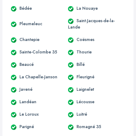
Bédée
La Nouaye
Saint-Jacques-de-la-
Pleumeleuc
Lande
Chantepie
Coësmes
Sainte-Colombe 35
Thourie
Beaucé
Billé
La Chapelle-Janson
Fleurigné
Javené
Laignelet
Landéan
Lécousse
Le Loroux
Luitré
Parigné
Romagné 35