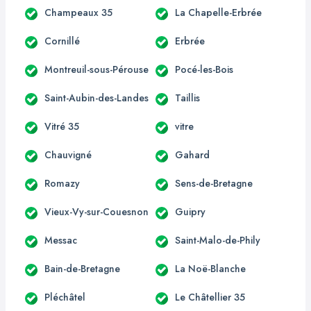
Champeaux 35
La Chapelle-Erbrée
Cornillé
Erbrée
Montreuil-sous-Pérouse
Pocé-les-Bois
Saint-Aubin-des-Landes
Taillis
Vitré 35
vitre
Chauvigné
Gahard
Romazy
Sens-de-Bretagne
Vieux-Vy-sur-Couesnon
Guipry
Messac
Saint-Malo-de-Phily
Bain-de-Bretagne
La Noë-Blanche
Pléchâtel
Le Châtellier 35