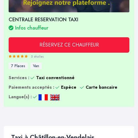
CENTRALE RESERVATION TAXI
Infos chauffeur
RÉSERVEZ CE CHAUFFEUR
5 étoiles
7 Places
Van
Services :
Taxi conventionné
Paiements acceptés :
Espèce
Carte bancaire
Langue(s) :
Taxi à Châtillon-en-Vendelais