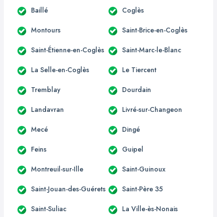
Baillé
Coglès
Montours
Saint-Brice-en-Coglès
Saint-Étienne-en-Coglès
Saint-Marc-le-Blanc
La Selle-en-Coglès
Le Tiercent
Tremblay
Dourdain
Landavran
Livré-sur-Changeon
Mecé
Dingé
Feins
Guipel
Montreuil-sur-Ille
Saint-Guinoux
Saint-Jouan-des-Guérets
Saint-Père 35
Saint-Suliac
La Ville-ès-Nonais