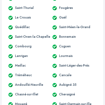
Saint-Thurial
Fougères
Le Crouais
Gaël
Quédillac
Saint-Méen-le-Grand
Saint-Onen-la-Chapelle
Bonnemain
Combourg
Cuguen
Lanrigan
Lourmais
Meillac
Saint-Léger-des-Prés
Tréméheuc
Cancale
Andouillé-Neuville
Aubigné 35
Chasné-sur-Illet
Chevaigné
Mouazé
Saint-Germain-sur-Ille