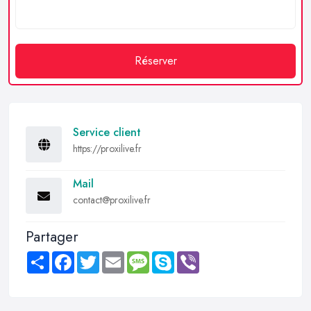
Réserver
Service client
https://proxilive.fr
Mail
contact@proxilive.fr
Partager
Share
Facebook
Twitter
Email
Message
Skype
Viber