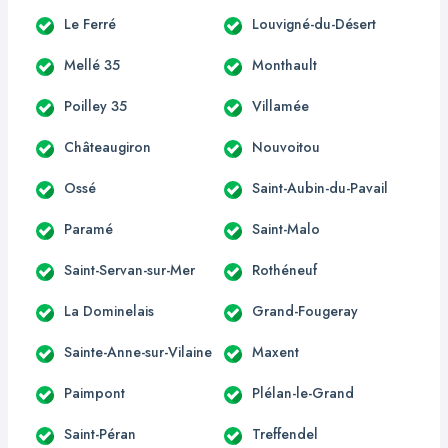
Le Ferré
Louvigné-du-Désert
Mellé 35
Monthault
Poilley 35
Villamée
Châteaugiron
Nouvoitou
Ossé
Saint-Aubin-du-Pavail
Paramé
Saint-Malo
Saint-Servan-sur-Mer
Rothéneuf
La Dominelais
Grand-Fougeray
Sainte-Anne-sur-Vilaine
Maxent
Paimpont
Plélan-le-Grand
Saint-Péran
Treffendel