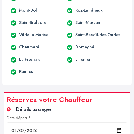
Mont-Dol
Roz-Landrieux
Saint-Broladre
Saint-Marcan
Vildé la Marine
Saint-Benoît-des-Ondes
Chaumeré
Domagné
La Fresnais
Lillemer
Rennes
Réservez votre Chauffeur
Détails passager
Date départ *