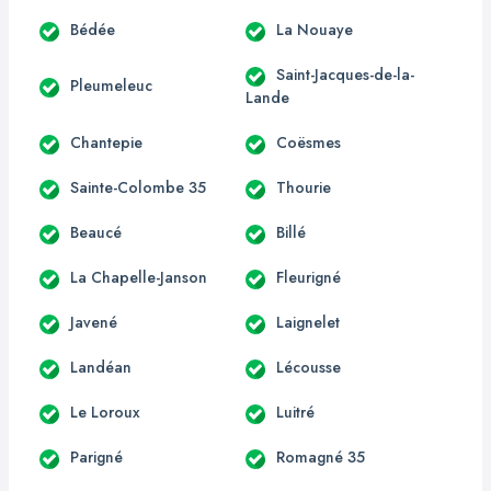
Bédée
La Nouaye
Saint-Jacques-de-la-
Pleumeleuc
Lande
Chantepie
Coësmes
Sainte-Colombe 35
Thourie
Beaucé
Billé
La Chapelle-Janson
Fleurigné
Javené
Laignelet
Landéan
Lécousse
Le Loroux
Luitré
Parigné
Romagné 35