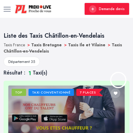
Demande devis
Liste des Taxis Châtillon-en-Vendelais
Taxis France
>
Taxis Bretagne
>
Taxis Ile et Vilaine
>
Taxis
Châtillon-en-Vendelais
Département 35
Résultat :
Taxi(s)
1
TOP
TAXI CONVENTIONNÉ
7 PLACES