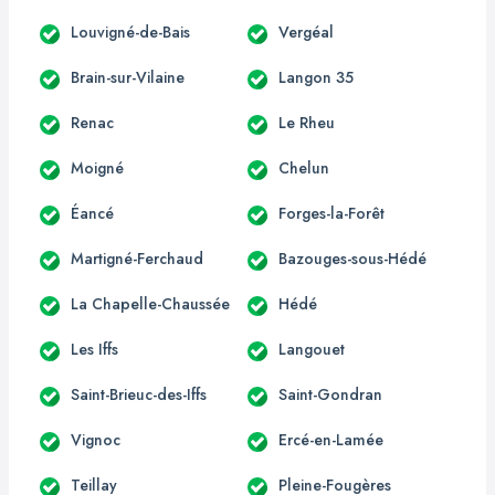
Louvigné-de-Bais
Vergéal
Brain-sur-Vilaine
Langon 35
Renac
Le Rheu
Moigné
Chelun
Éancé
Forges-la-Forêt
Martigné-Ferchaud
Bazouges-sous-Hédé
La Chapelle-Chaussée
Hédé
Les Iffs
Langouet
Saint-Brieuc-des-Iffs
Saint-Gondran
Vignoc
Ercé-en-Lamée
Teillay
Pleine-Fougères