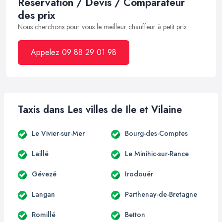
Réservation / Devis / Comparateur
des prix
Nous cherchons pour vous le meilleur chauffeur à petit prix
Appelez 09 88 29 01 98
Taxis dans Les villes de Ile et Vilaine
Le Vivier-sur-Mer
Bourg-des-Comptes
Laillé
Le Minihic-sur-Rance
Gévezé
Irodouër
Langan
Parthenay-de-Bretagne
Romillé
Betton