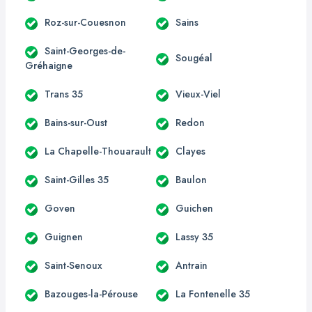
Roz-sur-Couesnon
Sains
Saint-Georges-de-
Sougéal
Gréhaigne
Trans 35
Vieux-Viel
Bains-sur-Oust
Redon
La Chapelle-Thouarault
Clayes
Saint-Gilles 35
Baulon
Goven
Guichen
Guignen
Lassy 35
Saint-Senoux
Antrain
Bazouges-la-Pérouse
La Fontenelle 35