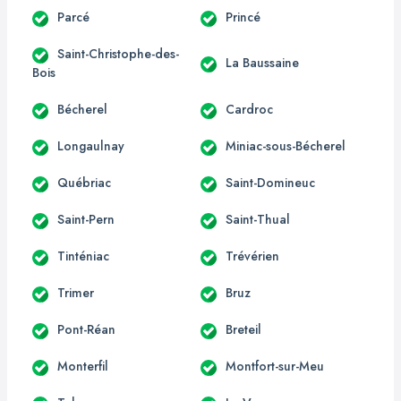
Parcé
Princé
Saint-Christophe-des-
La Baussaine
Bois
Bécherel
Cardroc
Longaulnay
Miniac-sous-Bécherel
Québriac
Saint-Domineuc
Saint-Pern
Saint-Thual
Tinténiac
Trévérien
Trimer
Bruz
Pont-Réan
Breteil
Monterfil
Montfort-sur-Meu