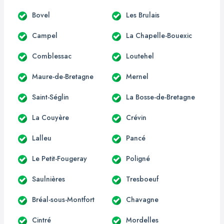
Bovel
Les Brulais
Campel
La Chapelle-Bouexic
Comblessac
Loutehel
Maure-de-Bretagne
Mernel
Saint-Séglin
La Bosse-de-Bretagne
La Couyère
Crévin
Lalleu
Pancé
Le Petit-Fougeray
Poligné
Saulnières
Tresboeuf
Bréal-sous-Montfort
Chavagne
Cintré
Mordelles