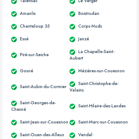
Talensac
Le Verger
Amanlis
Boistrudan
Chanteloup 35
Corps-Nuds
Essé
Janzé
La Chapelle-Saint-
Piré-sur-Seiche
Aubert
Gosné
Mézières-sur-Couesnon
Saint-Christophe-de-
Saint-Aubin-du-Cormier
Valains
Saint-Georges-de-
Saint-Hilaire-des-Landes
Chesné
Saint-Jean-sur-Couesnon
Saint-Marc-sur-Couesnon
Saint-Ouen-des-Alleux
Vendel