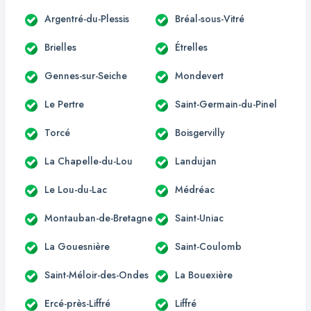
Argentré-du-Plessis
Bréal-sous-Vitré
Brielles
Étrelles
Gennes-sur-Seiche
Mondevert
Le Pertre
Saint-Germain-du-Pinel
Torcé
Boisgervilly
La Chapelle-du-Lou
Landujan
Le Lou-du-Lac
Médréac
Montauban-de-Bretagne
Saint-Uniac
La Gouesnière
Saint-Coulomb
Saint-Méloir-des-Ondes
La Bouexière
Ercé-près-Liffré
Liffré