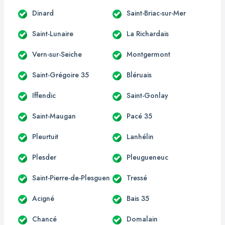
Dinard
Saint-Briac-sur-Mer
Saint-Lunaire
La Richardais
Vern-sur-Seiche
Montgermont
Saint-Grégoire 35
Bléruais
Iffendic
Saint-Gonlay
Saint-Maugan
Pacé 35
Pleurtuit
Lanhélin
Plesder
Pleugueneuc
Saint-Pierre-de-Plesguen
Tressé
Acigné
Bais 35
Chancé
Domalain