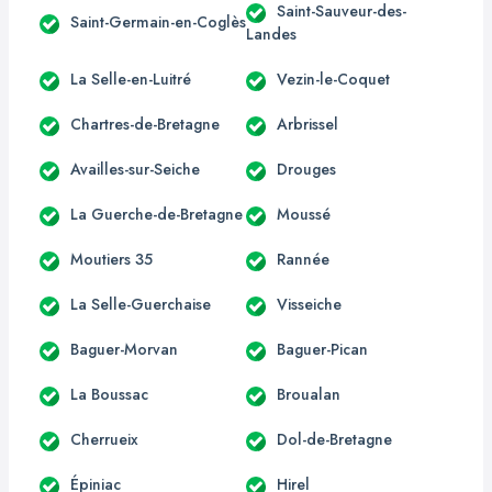
Saint-Sauveur-des-
Saint-Germain-en-Coglès
Landes
La Selle-en-Luitré
Vezin-le-Coquet
Chartres-de-Bretagne
Arbrissel
Availles-sur-Seiche
Drouges
La Guerche-de-Bretagne
Moussé
Moutiers 35
Rannée
La Selle-Guerchaise
Visseiche
Baguer-Morvan
Baguer-Pican
La Boussac
Broualan
Cherrueix
Dol-de-Bretagne
Épiniac
Hirel