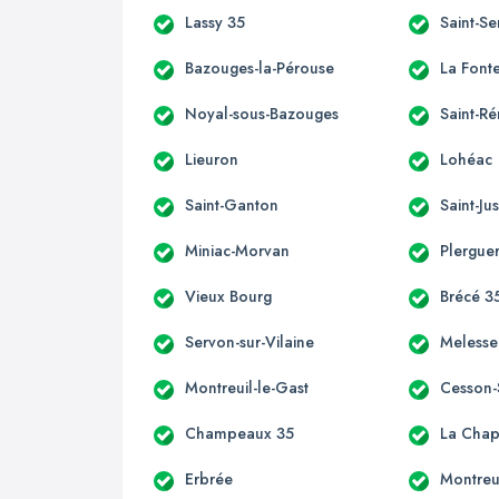
Lassy 35
Saint-S
Bazouges-la-Pérouse
La Font
Noyal-sous-Bazouges
Saint-R
Lieuron
Lohéac
Saint-Ganton
Saint-Ju
Miniac-Morvan
Plergue
Vieux Bourg
Brécé 3
Servon-sur-Vilaine
Melesse
Montreuil-le-Gast
Cesson-
Champeaux 35
La Chap
Erbrée
Montreu