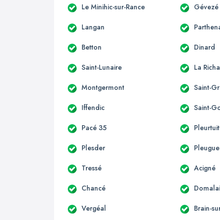
Le Minihic-sur-Rance
Gévezé
Langan
Parthen
Betton
Dinard
Saint-Lunaire
La Richa
Montgermont
Saint-G
Iffendic
Saint-G
Pacé 35
Pleurtuit
Plesder
Pleugu
Tressé
Acigné
Chancé
Domala
Vergéal
Brain-su