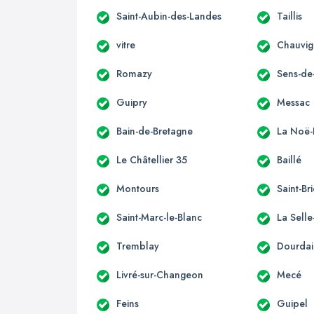
Saint-Aubin-des-Landes
Taillis
vitre
Chauvi
Romazy
Sens-de
Guipry
Messac
Bain-de-Bretagne
La Noë-
Le Châtellier 35
Baillé
Montours
Saint-Br
Saint-Marc-le-Blanc
La Sell
Tremblay
Dourdai
Livré-sur-Changeon
Mecé
Feins
Guipel