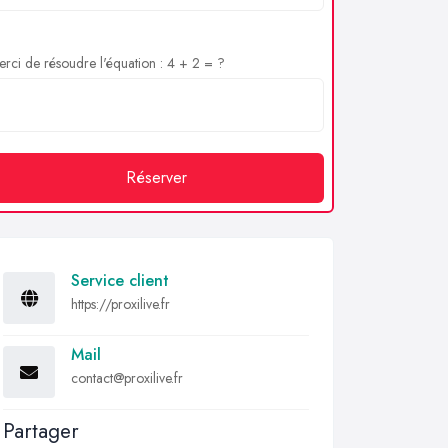
rci de résoudre l'équation : 4 + 2 = ?
Réserver
Service client
https://proxilive.fr
Mail
contact@proxilive.fr
Partager