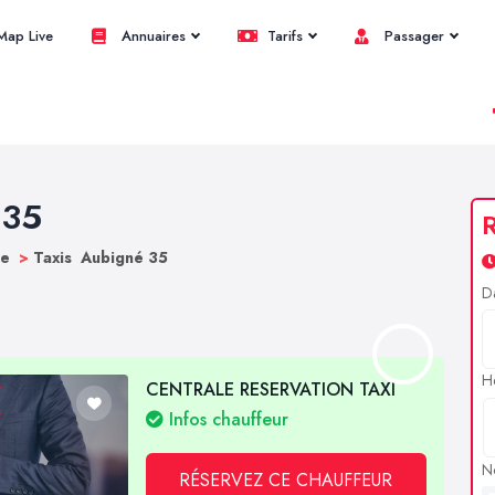
ap Live
Annuaires
Tarifs
Passager
 35
R
ne
>
Taxis Aubigné 35
D
H
CENTRALE RESERVATION TAXI
Infos chauffeur
N
RÉSERVEZ CE CHAUFFEUR