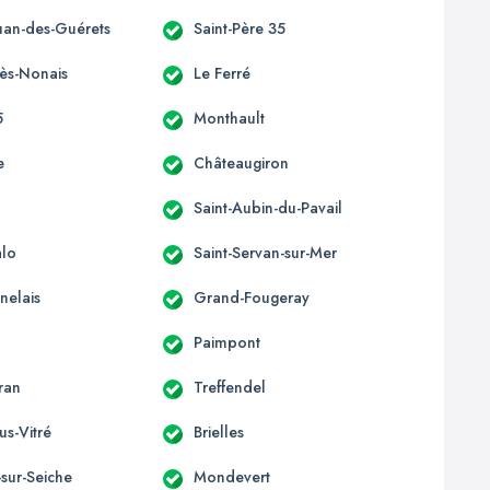
ouan-des-Guérets
Saint-Père 35
-ès-Nonais
Le Ferré
5
Monthault
e
Châteaugiron
Saint-Aubin-du-Pavail
alo
Saint-Servan-sur-Mer
nelais
Grand-Fougeray
Paimpont
ran
Treffendel
us-Vitré
Brielles
sur-Seiche
Mondevert