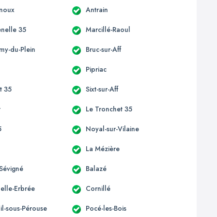
enoux
Antrain
enelle 35
Marcillé-Raoul
émy-du-Plein
Bruc-sur-Aff
Pipriac
st 35
Sixt-sur-Aff
r
Le Tronchet 35
5
Noyal-sur-Vilaine
La Mézière
Sévigné
Balazé
elle-Erbrée
Cornillé
il-sous-Pérouse
Pocé-les-Bois