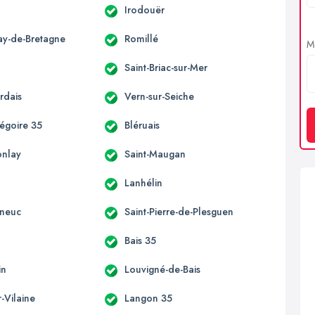
Irodouër
ay-de-Bretagne
Romillé
Me
Saint-Briac-sur-Mer
rdais
Vern-sur-Seiche
régoire 35
Bléruais
onlay
Saint-Maugan
Lanhélin
eneuc
Saint-Pierre-de-Plesguen
Bais 35
in
Louvigné-de-Bais
r-Vilaine
Langon 35