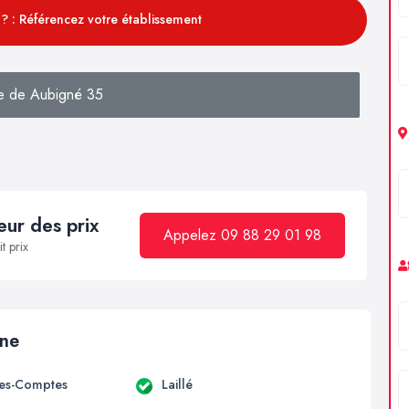
? : Référencez votre établissement
e de Aubigné 35
ur des prix
Appelez 09 88 29 01 98
t prix
ine
es-Comptes
Laillé