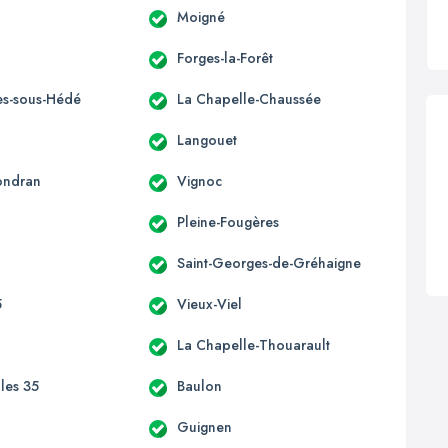
Moigné
Forges-la-Forêt
s-sous-Hédé
La Chapelle-Chaussée
Langouet
ondran
Vignoc
Pleine-Fougères
Saint-Georges-de-Gréhaigne
5
Vieux-Viel
La Chapelle-Thouarault
lles 35
Baulon
n
Guignen