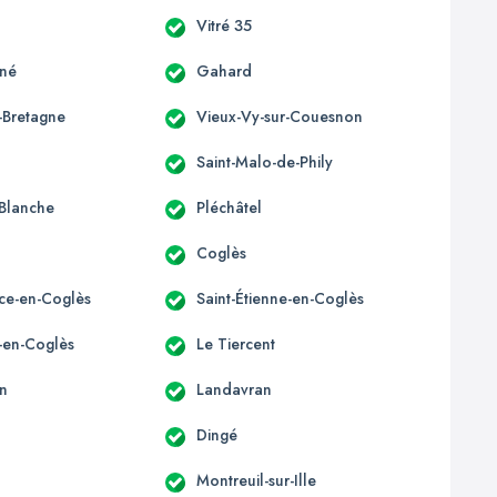
Vitré 35
gné
Gahard
-Bretagne
Vieux-Vy-sur-Couesnon
Saint-Malo-de-Phily
Blanche
Pléchâtel
Coglès
ice-en-Coglès
Saint-Étienne-en-Coglès
e-en-Coglès
Le Tiercent
n
Landavran
Dingé
Montreuil-sur-Ille