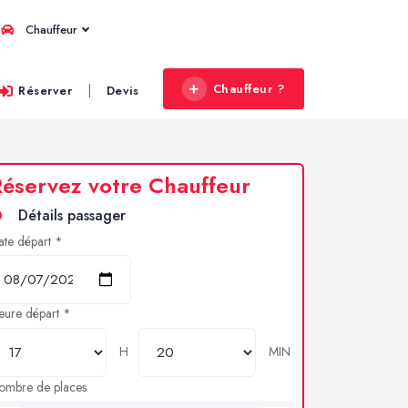
Chauffeur
Chauffeur ?
|
Réserver
Devis
éservez votre Chauffeur
Détails passager
ate départ *
eure départ *
H
MIN
ombre de places