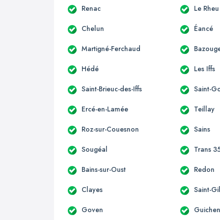
Renac
Le Rheu
Chelun
Éancé
Martigné-Ferchaud
Bazouge
Hédé
Les Iffs
Saint-Brieuc-des-Iffs
Saint-G
Ercé-en-Lamée
Teillay
Roz-sur-Couesnon
Sains
Sougéal
Trans 3
Bains-sur-Oust
Redon
Clayes
Saint-Gi
Goven
Guiche