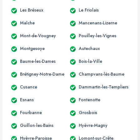
Les Bréseux
Le Friolais
Maîche
Mancenans-Lizerne
Mont-de-Vougney
Pouilley-les-Vignes
Montgesoye
Autechaux
Baume-les-Dames
Bois-la-Ville
Brétigney-Notre-Dame
Champvans-lès-Baume
Cusance
Dammartin-les-Templiers
Esnans
Fontenotte
Fourbanne
Grosbois
Guillon-les-Bains
Hyèvre-Magny
Hyèvre-Paroisse
Lomont-sur-Crête