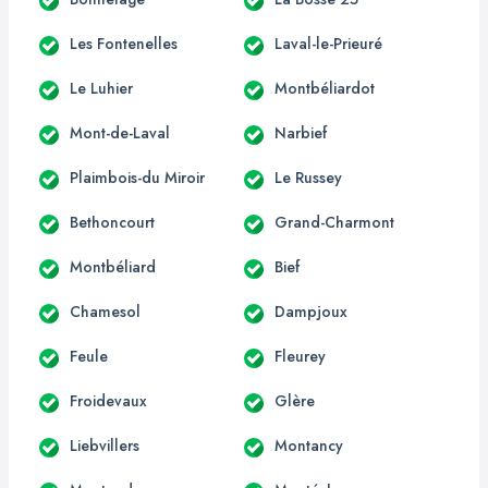
Les Fontenelles
Laval-le-Prieuré
Le Luhier
Montbéliardot
Mont-de-Laval
Narbief
Plaimbois-du Miroir
Le Russey
Bethoncourt
Grand-Charmont
Montbéliard
Bief
Chamesol
Dampjoux
Feule
Fleurey
Froidevaux
Glère
Liebvillers
Montancy