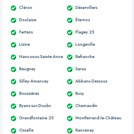
Cléron
Déservillers
Doulaize
Éternoz
Fertans
Flagey 25
Lizine
Longeville
Nans-sous-Sainte-Anne
Refranche
Reugney
Saraz
Silley-Amancey
Abbans-Dessous
Boussières
Busy
Byans-sur-Doubs
Chemaudin
Grandfontaine 25
Montferrand-le-Château
Osselle
Rancenay