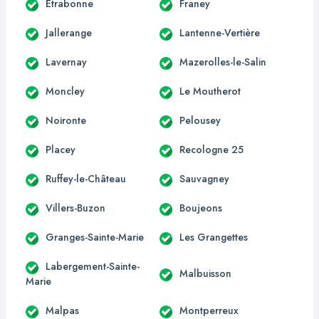
Étrabonne
Franey
Jallerange
Lantenne-Vertière
Lavernay
Mazerolles-le-Salin
Moncley
Le Moutherot
Noironte
Pelousey
Placey
Recologne 25
Ruffey-le-Château
Sauvagney
Villers-Buzon
Boujeons
Granges-Sainte-Marie
Les Grangettes
Labergement-Sainte-
Malbuisson
Marie
Malpas
Montperreux