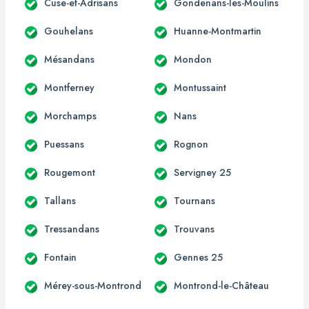
Cuse-et-Adrisans
Gondenans-les-Moulins
Gouhelans
Huanne-Montmartin
Mésandans
Mondon
Montferney
Montussaint
Morchamps
Nans
Puessans
Rognon
Rougemont
Servigney 25
Tallans
Tournans
Tressandans
Trouvans
Fontain
Gennes 25
Mérey-sous-Montrond
Montrond-le-Château