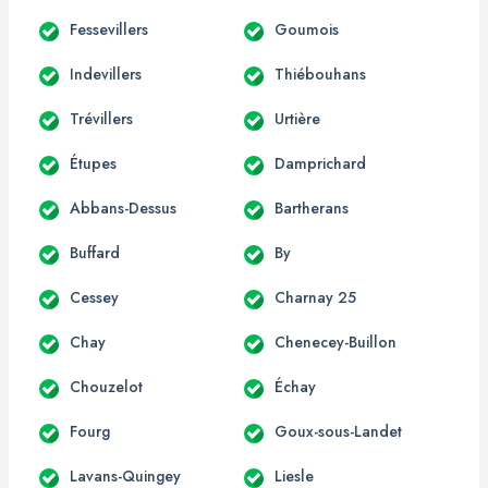
Fessevillers
Goumois
Indevillers
Thiébouhans
Trévillers
Urtière
Étupes
Damprichard
Abbans-Dessus
Bartherans
Buffard
By
Cessey
Charnay 25
Chay
Chenecey-Buillon
Chouzelot
Échay
Fourg
Goux-sous-Landet
Lavans-Quingey
Liesle