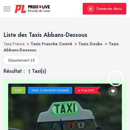
Demande devis
Liste des Taxis Abbans-Dessous
Taxis France
>
Taxis Franche Comté
>
Taxis Doubs
>
Taxis
Abbans-Dessous
Département 25
Résultat :
Taxi(s)
1
TOP
TAXI CONVENTIONNÉ
6 PLACES