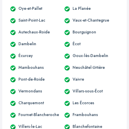
Oye-et-Pallet
La Planée
Saint-Point-Lac
Vaux-et-Chantegrue
Autechaux-Roide
Bourguignon
Dambelin
Écot
Écurcey
Goux-lès-Dambelin
Mambouhans
Neuchâtel-Urtière
Pont-de-Roide
Vaivre
Vermondans
Villars-sous-Écot
Charquemont
Les Écorces
Fournet-Blancheroche
Frambouhans
Villers-le-Lac
Blanchefontaine