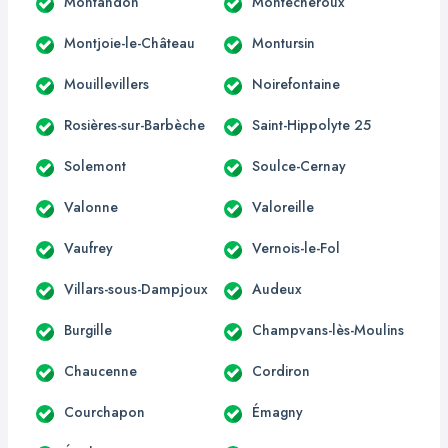
Montandon
Montécheroux
Montjoie-le-Château
Montursin
Mouillevillers
Noirefontaine
Rosières-sur-Barbèche
Saint-Hippolyte 25
Solemont
Soulce-Cernay
Valonne
Valoreille
Vaufrey
Vernois-le-Fol
Villars-sous-Dampjoux
Audeux
Burgille
Champvans-lès-Moulins
Chaucenne
Cordiron
Courchapon
Émagny