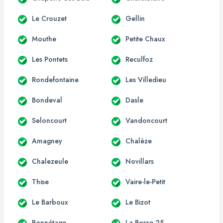
Le Crouzet
Gellin
Mouthe
Petite Chaux
Les Pontets
Reculfoz
Rondefontaine
Les Villedieu
Bondeval
Dasle
Seloncourt
Vandoncourt
Amagney
Chalèze
Chalezeule
Novillars
Thise
Vaire-le-Petit
Le Barboux
Le Bizot
Bonnétage
La Bosse 25