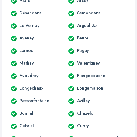
Aibre
Arcey
Désandans
Semondans
Le Vernoy
Arguel 25
Aveney
Beure
Larnod
Pugey
Mathay
Valentigney
Avoudrey
Flangebouche
Longechaux
Longemaison
Passonfontaine
Avilley
Bonnal
Chazelot
Cubrial
Cubry