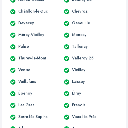
Châtillon-le-Duc
Chevroz
Devecey
Geneuille
Mérey-Vieilley
Moncey
Palise
Tallenay
Thurey-le-Mont
Valleroy 25
Venise
Vieilley
Vuillafans
Laissey
Épenoy
Étray
Les Gras
Franois
Serre-lès-Sapins
Vaux-lès-Prés