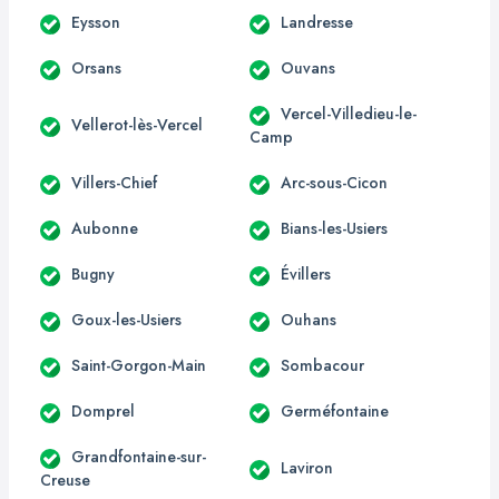
Eysson
Landresse
Orsans
Ouvans
Vercel-Villedieu-le-
Vellerot-lès-Vercel
Camp
Villers-Chief
Arc-sous-Cicon
Aubonne
Bians-les-Usiers
Bugny
Évillers
Goux-les-Usiers
Ouhans
Saint-Gorgon-Main
Sombacour
Domprel
Germéfontaine
Grandfontaine-sur-
Laviron
Creuse