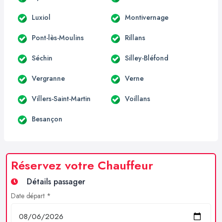
Luxiol
Montivernage
Pont-lès-Moulins
Rillans
Séchin
Silley-Bléfond
Vergranne
Verne
Villers-Saint-Martin
Voillans
Besançon
Réservez votre Chauffeur
Détails passager
Date départ *