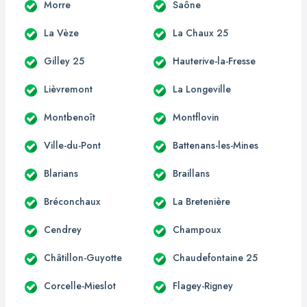
Morre
Saône
La Vèze
La Chaux 25
Gilley 25
Hauterive-la-Fresse
Lièvremont
La Longeville
Montbenoît
Montflovin
Ville-du-Pont
Battenans-les-Mines
Blarians
Braillans
Bréconchaux
La Bretenière
Cendrey
Champoux
Châtillon-Guyotte
Chaudefontaine 25
Corcelle-Mieslot
Flagey-Rigney