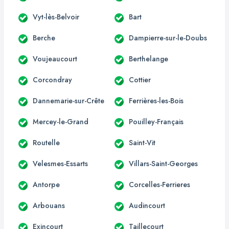
Vyt-lès-Belvoir
Bart
Berche
Dampierre-sur-le-Doubs
Voujeaucourt
Berthelange
Corcondray
Cottier
Dannemarie-sur-Crête
Ferrières-les-Bois
Mercey-le-Grand
Pouilley-Français
Routelle
Saint-Vit
Velesmes-Essarts
Villars-Saint-Georges
Antorpe
Corcelles-Ferrieres
Arbouans
Audincourt
Exincourt
Taillecourt