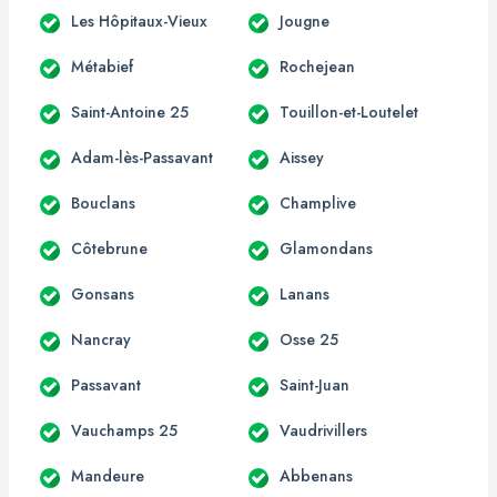
Les Hôpitaux-Vieux
Jougne
Métabief
Rochejean
Saint-Antoine 25
Touillon-et-Loutelet
Adam-lès-Passavant
Aissey
Bouclans
Champlive
Côtebrune
Glamondans
Gonsans
Lanans
Nancray
Osse 25
Passavant
Saint-Juan
Vauchamps 25
Vaudrivillers
Mandeure
Abbenans