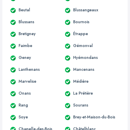
Beutal
Blussangeaux
Blussans
Bournois
Bretigney
Étrappe
Faimbe
Gémonval
Geney
Hyémondans
Lanthenans
Mancenans
Marvelise
Médière
Onans
La Prétière
Rang
Sourans
Soye
Brey-et-Maison-du-Bois
Chapelle-des-Bois
Châtelblanc