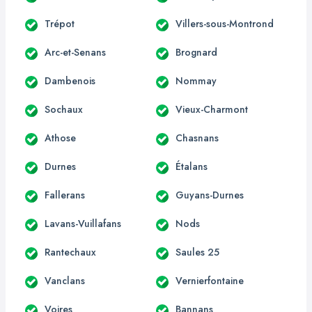
Trépot
Villers-sous-Montrond
Arc-et-Senans
Brognard
Dambenois
Nommay
Sochaux
Vieux-Charmont
Athose
Chasnans
Durnes
Étalans
Fallerans
Guyans-Durnes
Lavans-Vuillafans
Nods
Rantechaux
Saules 25
Vanclans
Vernierfontaine
Voires
Bannans