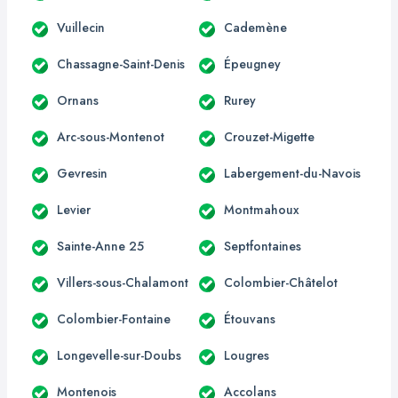
Vuillecin
Cademène
Chassagne-Saint-Denis
Épeugney
Ornans
Rurey
Arc-sous-Montenot
Crouzet-Migette
Gevresin
Labergement-du-Navois
Levier
Montmahoux
Sainte-Anne 25
Septfontaines
Villers-sous-Chalamont
Colombier-Châtelot
Colombier-Fontaine
Étouvans
Longevelle-sur-Doubs
Lougres
Montenois
Accolans