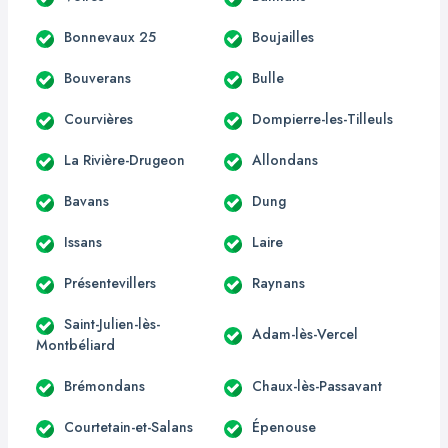
Bonnevaux 25
Boujailles
Bouverans
Bulle
Courvières
Dompierre-les-Tilleuls
La Rivière-Drugeon
Allondans
Bavans
Dung
Issans
Laire
Présentevillers
Raynans
Saint-Julien-lès-
Adam-lès-Vercel
Montbéliard
Brémondans
Chaux-lès-Passavant
Courtetain-et-Salans
Épenouse