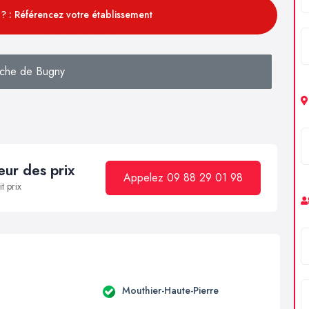
? : Référencez votre établissement
che de Bugny
ur des prix
Appelez 09 88 29 01 98
t prix
Mouthier-Haute-Pierre