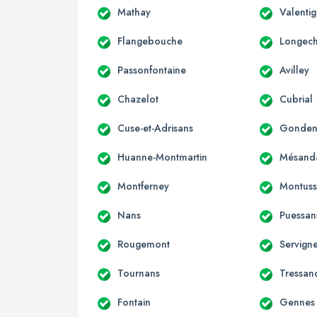
Mathay
Valenti
Flangebouche
Longec
Passonfontaine
Avilley
Chazelot
Cubrial
Cuse-et-Adrisans
Gondena
Huanne-Montmartin
Mésand
Montferney
Montuss
Nans
Puessan
Rougemont
Servign
Tournans
Tressan
Fontain
Gennes