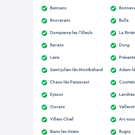
Bannans
Bonnev
Bouverans
Bulle
Dompierre-les-Tilleuls
La Rivi
Bavans
Dung
Laire
Présente
Saint-Julien-lès-Montbéliard
Adam-lè
Chaux-lès-Passavant
Courteta
Eysson
Landres
Ouvans
Vellerot
Villers-Chief
Arc-sou
Bians-les-Usiers
Bugny