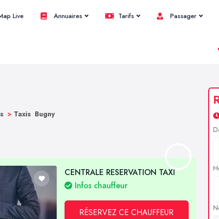
ap Live
Annuaires
Tarifs
Passager
R
bs
>
Taxis Bugny
D
H
CENTRALE RESERVATION TAXI
Infos chauffeur
N
RÉSERVEZ CE CHAUFFEUR