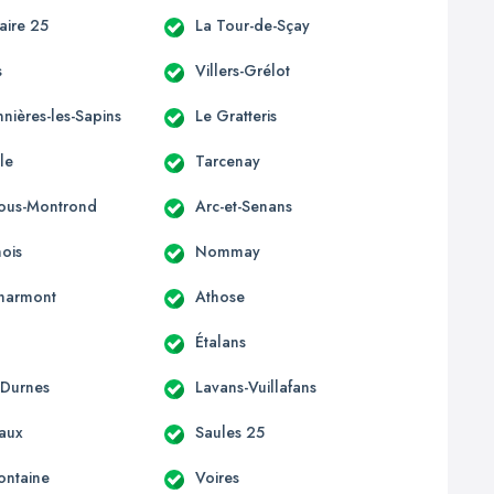
laire 25
La Tour-de-Sçay
s
Villers-Grélot
nières-les-Sapins
Le Gratteris
le
Tarcenay
-sous-Montrond
Arc-et-Senans
ois
Nommay
harmont
Athose
Étalans
-Durnes
Lavans-Vuillafans
aux
Saules 25
ontaine
Voires