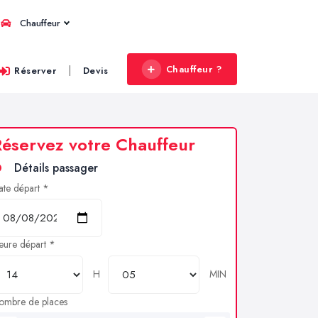
Chauffeur
Chauffeur ?
|
Réserver
Devis
éservez votre Chauffeur
Détails passager
ate départ *
eure départ *
H
MIN
ombre de places