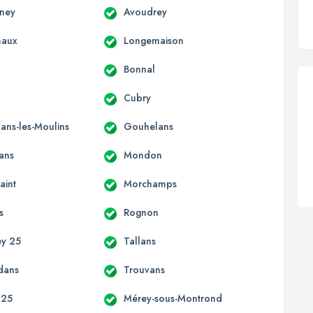
gney
Avoudrey
haux
Longemaison
Bonnal
Cubry
ns-les-Moulins
Gouhelans
ans
Mondon
aint
Morchamps
s
Rognon
ey 25
Tallans
dans
Trouvans
 25
Mérey-sous-Montrond