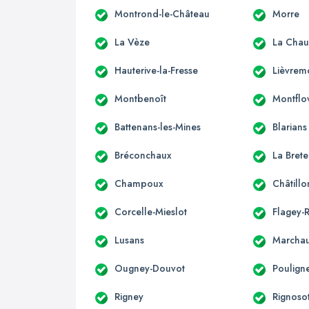
Montrond-le-Château
Morre
La Vèze
La Chau
Hauterive-la-Fresse
Lièvrem
Montbenoît
Montflo
Battenans-les-Mines
Blarians
Bréconchaux
La Brete
Champoux
Châtill
Corcelle-Mieslot
Flagey-
Lusans
Marcha
Ougney-Douvot
Poulign
Rigney
Rignoso