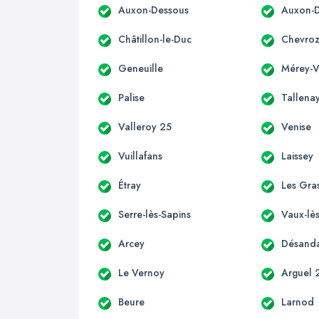
Auxon-Dessous
Auxon-D
Châtillon-le-Duc
Chevro
Geneuille
Mérey-Vi
Palise
Tallena
Valleroy 25
Venise
Vuillafans
Laissey
Étray
Les Gra
Serre-lès-Sapins
Vaux-lès
Arcey
Désand
Le Vernoy
Arguel 
Beure
Larnod