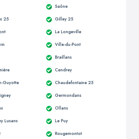
Saône
x 25
Gilley 25
ont
La Longeville
vin
Ville-du-Pont
Braillans
nière
Cendrey
on-Guyotte
Chaudefontaine 25
Rigney
Germondans
ux
Ollans
ey Lusans
Le Puy
t
Rougemontot