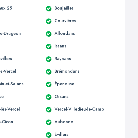
aux 25
Boujailles
Courvières
ère-Drugeon
Allondans
Issans
villers
Raynans
s-Vercel
Brémondans
in-et-Salans
Épenouse
se
Orsans
-lès-Vercel
Vercel-Villedieu-le-Camp
s-Cicon
Aubonne
Évillers