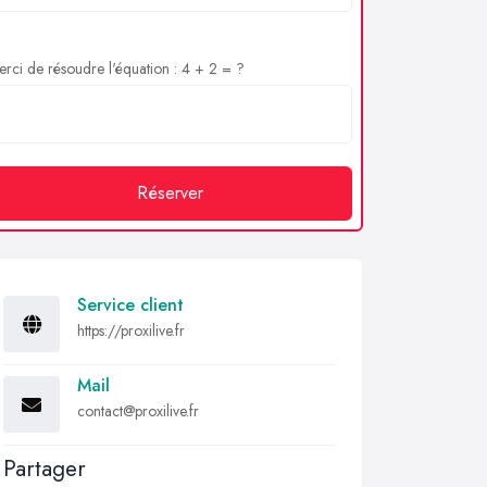
rci de résoudre l'équation : 4 + 2 = ?
Réserver
Service client
https://proxilive.fr
Mail
contact@proxilive.fr
Partager