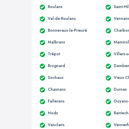
Roulans
Saint-Hi
Val-de-Roulans
Vennan
Bonnevaux-le-Prieuré
Charbon
Malbrans
Mamirol
Trépot
Villers
Brognard
Damben
Sochaux
Vieux-C
Chasnans
Durnes
Fallerans
Guyans
Nods
Rantech
Vanclans
Vernierf