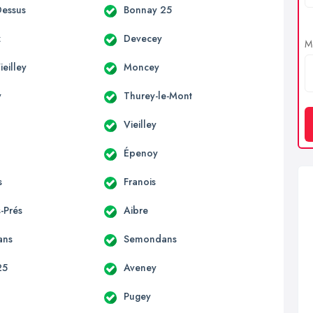
essus
Bonnay 25
z
Devecey
Me
eilley
Moncey
y
Thurey-le-Mont
Vieilley
Épenoy
s
Franois
-Prés
Aibre
ans
Semondans
25
Aveney
Pugey