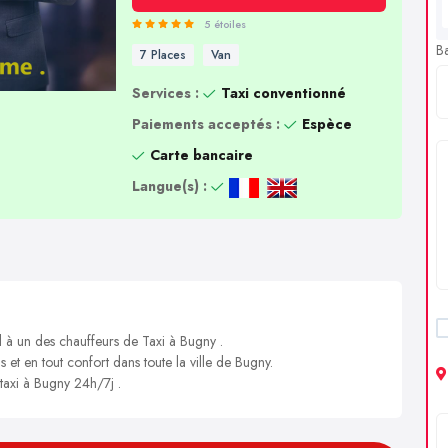
5 étoiles
B
7 Places
Van
Services :
Taxi conventionné
Paiements acceptés :
Espèce
Carte bancaire
Langue(s) :
l à un des chauffeurs de Taxi à Bugny .
s et en tout confort dans toute la ville de Bugny.
 taxi à Bugny 24h/7j .