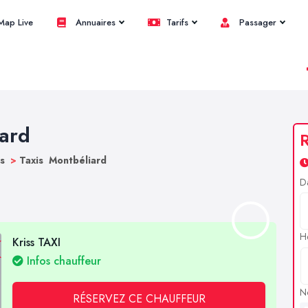
ap Live
Annuaires
Tarifs
Passager
iard
R
bs
>
Taxis Montbéliard
D
H
Kriss TAXI
Infos chauffeur
N
RÉSERVEZ CE CHAUFFEUR