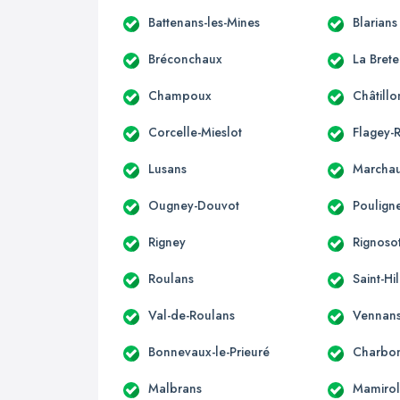
Battenans-les-Mines
Blarians
Bréconchaux
La Brete
Champoux
Châtill
Corcelle-Mieslot
Flagey-
Lusans
Marcha
Ougney-Douvot
Poulign
Rigney
Rignoso
Roulans
Saint-Hi
Val-de-Roulans
Vennan
Bonnevaux-le-Prieuré
Charbon
Malbrans
Mamirol