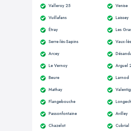
Valleroy 25
Venise
Vuillafans
Laissey
Étray
Les Gra
Serre-lès-Sapins
Vaux-lès
Arcey
Désand
Le Vernoy
Arguel 
Beure
Larnod
Mathay
Valenti
Flangebouche
Longec
Passonfontaine
Avilley
Chazelot
Cubrial