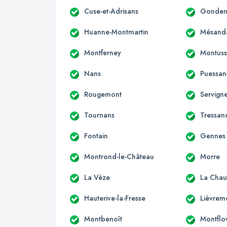
Cuse-et-Adrisans
Gondena
Huanne-Montmartin
Mésand
Montferney
Montuss
Nans
Puessan
Rougemont
Servign
Tournans
Tressan
Fontain
Gennes
Montrond-le-Château
Morre
La Vèze
La Chau
Hauterive-la-Fresse
Lièvrem
Montbenoît
Montflo