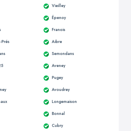
Vieilley
Épenoy
s
Franois
-Prés
Aibre
ans
Semondans
25
Aveney
Pugey
gney
Avoudrey
haux
Longemaison
Bonnal
Cubry