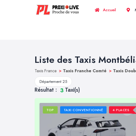
Accueil
M
Liste des Taxis Montbél
Taxis France
>
Taxis Franche Comté
>
Taxis Dou
Département 25
Résultat :
Taxi(s)
3
TOP
TAXI CONVENTIONNÉ
4 PLACES