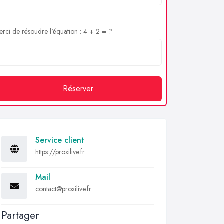
rci de résoudre l'équation : 4 + 2 = ?
Réserver
Service client
https://proxilive.fr
Mail
contact@proxilive.fr
Partager