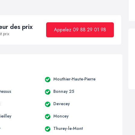
ur des prix
Appelez 09 88 29 01 98
t prix
Mouthier-Haute-Pierre
essus
Bonnay 25
z
Devecey
eilley
Moncey
y
Thurey-le-Mont