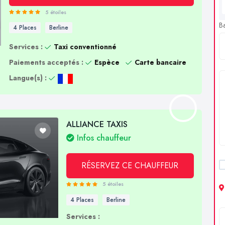
5 étoiles
B
4 Places
Berline
Services :
Taxi conventionné
Paiements acceptés :
Espèce
Carte bancaire
Langue(s) :
ALLIANCE TAXIS
Infos chauffeur
RÉSERVEZ CE CHAUFFEUR
5 étoiles
4 Places
Berline
Services :