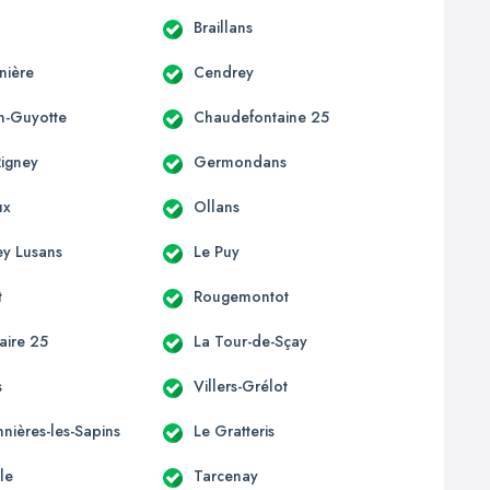
Braillans
nière
Cendrey
on-Guyotte
Chaudefontaine 25
Rigney
Germondans
ux
Ollans
ey Lusans
Le Puy
t
Rougemontot
laire 25
La Tour-de-Sçay
s
Villers-Grélot
nières-les-Sapins
Le Gratteris
le
Tarcenay