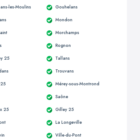
ns-les-Moulins
Gouhelans
ans
Mondon
aint
Morchamps
s
Rognon
ey 25
Tallans
dans
Trouvans
 25
Mérey-sous-Montrond
Saône
x 25
Gilley 25
ont
La Longeville
vin
Ville-du-Pont