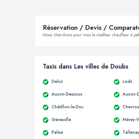
Réservation / Devis / Comparate
Nous cherchons pour vous le meilleur chauffeur à peti
Taxis dans Les villes de Doubs
Deluz
Lods
Auxon-Dessous
Auxon-D
Châtillon-le-Duc
Chevro
Geneuille
Mérey-Vi
Palise
Tallena