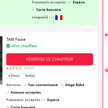
Paiements acceptés :
Espèce
Carte bancaire
Langue(s) :
TAXI Faure
Infos chauffeur
RÉSERVEZ CE CHAUFFEUR
5 étoiles
4 Places
Berline
Services :
Taxi conventionné
Siège Bébé
Animaux acceptés
Paiements acceptés :
Espèce
Carte bancaire