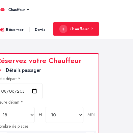
Chauffeur
Chauffeur ?
|
Réserver
Devis
éservez votre Chauffeur
Détails passager
ate départ *
eure départ *
H
MIN
ombre de places