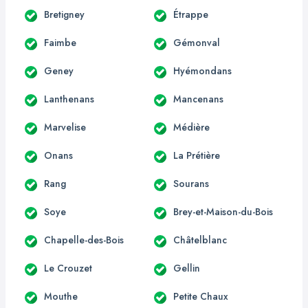
Bretigney
Étrappe
Faimbe
Gémonval
Geney
Hyémondans
Lanthenans
Mancenans
Marvelise
Médière
Onans
La Prétière
Rang
Sourans
Soye
Brey-et-Maison-du-Bois
Chapelle-des-Bois
Châtelblanc
Le Crouzet
Gellin
Mouthe
Petite Chaux