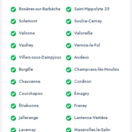
Rosières-sur-Barbèche
Saint-Hippolyte 25
Solemont
Soulce-Cernay
Valonne
Valoreille
Vaufrey
Vernois-le-Fol
Villars-sous-Dampjoux
Audeux
Burgille
Champvans-lès-Moulins
Chaucenne
Cordiron
Courchapon
Émagny
Étrabonne
Franey
Jallerange
Lantenne-Vertière
Lavernay
Mazerolles-le-Salin