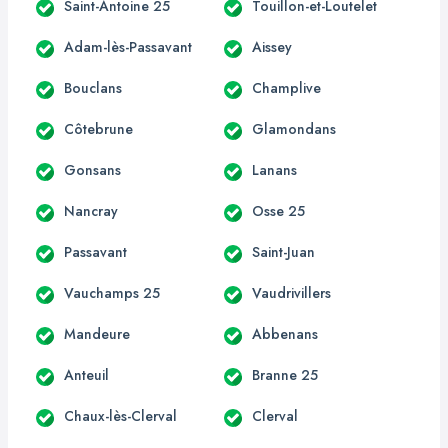
Saint-Antoine 25
Touillon-et-Loutelet
Adam-lès-Passavant
Aissey
Bouclans
Champlive
Côtebrune
Glamondans
Gonsans
Lanans
Nancray
Osse 25
Passavant
Saint-Juan
Vauchamps 25
Vaudrivillers
Mandeure
Abbenans
Anteuil
Branne 25
Chaux-lès-Clerval
Clerval