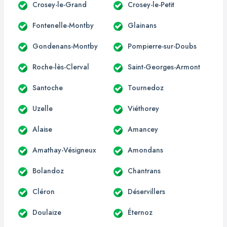
Crosey-le-Grand
Crosey-le-Petit
Fontenelle-Montby
Glainans
Gondenans-Montby
Pompierre-sur-Doubs
Roche-lès-Clerval
Saint-Georges-Armont
Santoche
Tournedoz
Uzelle
Viéthorey
Alaise
Amancey
Amathay-Vésigneux
Amondans
Bolandoz
Chantrans
Cléron
Déservillers
Doulaize
Éternoz