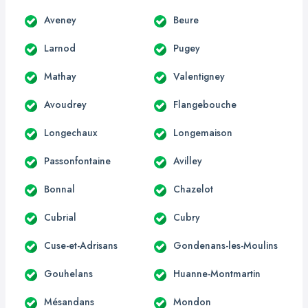
Aveney
Beure
Larnod
Pugey
Mathay
Valentigney
Avoudrey
Flangebouche
Longechaux
Longemaison
Passonfontaine
Avilley
Bonnal
Chazelot
Cubrial
Cubry
Cuse-et-Adrisans
Gondenans-les-Moulins
Gouhelans
Huanne-Montmartin
Mésandans
Mondon