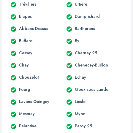
Trévillers
Urtière
Étupes
Damprichard
Abbans-Dessus
Bartherans
Buffard
By
Cessey
Charnay 25
Chay
Chenecey-Buillon
Chouzelot
Échay
Fourg
Goux-sous-Landet
Lavans-Quingey
Liesle
Mesmay
Myon
Palantine
Paroy 25