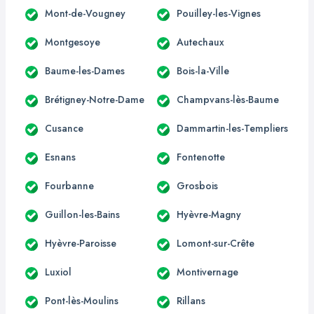
Mont-de-Vougney
Pouilley-les-Vignes
Montgesoye
Autechaux
Baume-les-Dames
Bois-la-Ville
Brétigney-Notre-Dame
Champvans-lès-Baume
Cusance
Dammartin-les-Templiers
Esnans
Fontenotte
Fourbanne
Grosbois
Guillon-les-Bains
Hyèvre-Magny
Hyèvre-Paroisse
Lomont-sur-Crête
Luxiol
Montivernage
Pont-lès-Moulins
Rillans