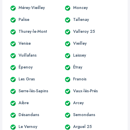
Mérey-Vieilley
Moncey
Palise
Tallenay
Thurey-le-Mont
Valleroy 25
Venise
Vieilley
Vuillafans
Laissey
Épenoy
Étray
Les Gras
Franois
Serre-lès-Sapins
Vaux-lès-Prés
Aibre
Arcey
Désandans
Semondans
Le Vernoy
Arguel 25