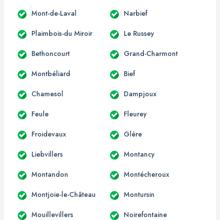
Mont-de-Laval
Narbief
Plaimbois-du Miroir
Le Russey
Bethoncourt
Grand-Charmont
Montbéliard
Bief
Chamesol
Dampjoux
Feule
Fleurey
Froidevaux
Glère
Liebvillers
Montancy
Montandon
Montécheroux
Montjoie-le-Château
Montursin
Mouillevillers
Noirefontaine