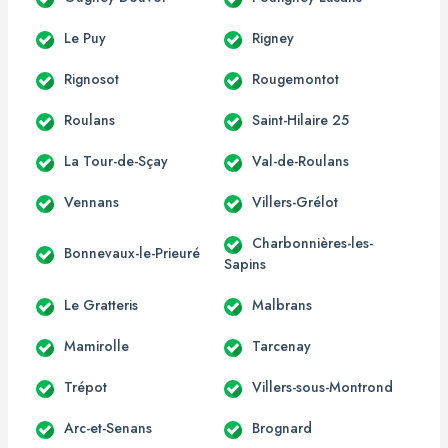
Le Puy
Rigney
Rignosot
Rougemontot
Roulans
Saint-Hilaire 25
La Tour-de-Sçay
Val-de-Roulans
Vennans
Villers-Grélot
Charbonnières-les-
Bonnevaux-le-Prieuré
Sapins
Le Gratteris
Malbrans
Mamirolle
Tarcenay
Trépot
Villers-sous-Montrond
Arc-et-Senans
Brognard