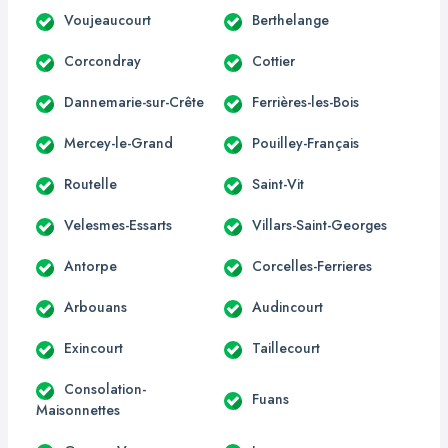
Voujeaucourt
Berthelange
Corcondray
Cottier
Dannemarie-sur-Crête
Ferrières-les-Bois
Mercey-le-Grand
Pouilley-Français
Routelle
Saint-Vit
Velesmes-Essarts
Villars-Saint-Georges
Antorpe
Corcelles-Ferrieres
Arbouans
Audincourt
Exincourt
Taillecourt
Consolation-
Fuans
Maisonnettes