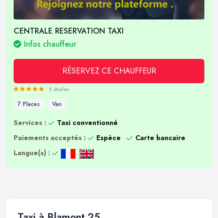
CENTRALE RESERVATION TAXI
Infos chauffeur
RÉSERVEZ CE CHAUFFEUR
5 étoiles
7 Places
Van
Services :
Taxi conventionné
Paiements acceptés :
Espèce
Carte bancaire
Langue(s) :
Taxi à Blamont 25