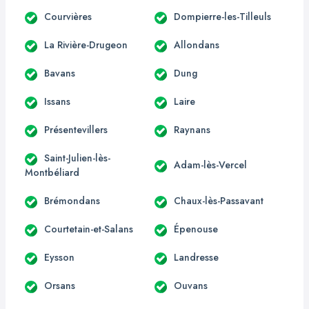
Courvières
Dompierre-les-Tilleuls
La Rivière-Drugeon
Allondans
Bavans
Dung
Issans
Laire
Présentevillers
Raynans
Saint-Julien-lès-
Adam-lès-Vercel
Montbéliard
Brémondans
Chaux-lès-Passavant
Courtetain-et-Salans
Épenouse
Eysson
Landresse
Orsans
Ouvans