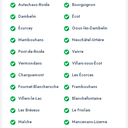
Autechaux-Roide
Bourguignon
Dambelin
Écot
Écurcey
Goux-lès-Dambelin
Mambouhans
Neuchâtel-Urtière
Pont-de-Roide
Vaivre
Vermondans
Villars-sous-Écot
Charquemont
Les Écorces
Fournet-Blancheroche
Frambouhans
Villers-le-Lac
Blanchefontaine
Les Bréseux
Le Friolais
Maîche
Mancenans-Lizerne