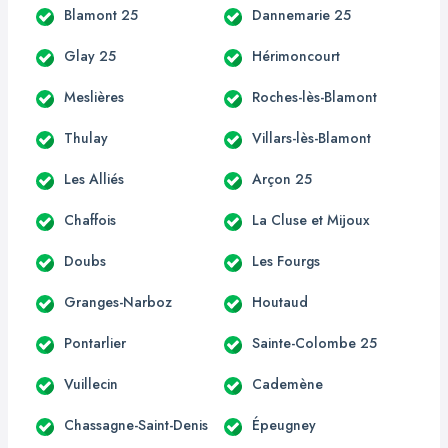
Blamont 25
Dannemarie 25
Glay 25
Hérimoncourt
Meslières
Roches-lès-Blamont
Thulay
Villars-lès-Blamont
Les Alliés
Arçon 25
Chaffois
La Cluse et Mijoux
Doubs
Les Fourgs
Granges-Narboz
Houtaud
Pontarlier
Sainte-Colombe 25
Vuillecin
Cademène
Chassagne-Saint-Denis
Épeugney