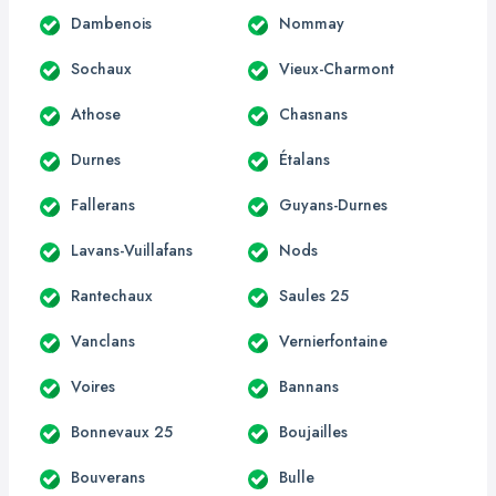
Dambenois
Nommay
Sochaux
Vieux-Charmont
Athose
Chasnans
Durnes
Étalans
Fallerans
Guyans-Durnes
Lavans-Vuillafans
Nods
Rantechaux
Saules 25
Vanclans
Vernierfontaine
Voires
Bannans
Bonnevaux 25
Boujailles
Bouverans
Bulle