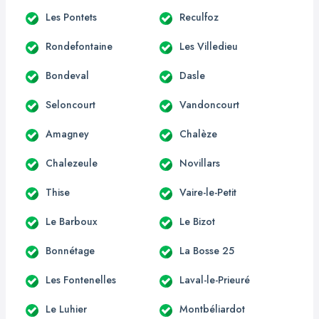
Les Pontets
Reculfoz
Rondefontaine
Les Villedieu
Bondeval
Dasle
Seloncourt
Vandoncourt
Amagney
Chalèze
Chalezeule
Novillars
Thise
Vaire-le-Petit
Le Barboux
Le Bizot
Bonnétage
La Bosse 25
Les Fontenelles
Laval-le-Prieuré
Le Luhier
Montbéliardot