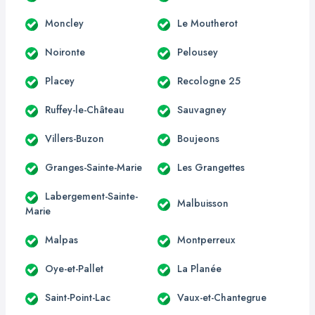
Moncley
Le Moutherot
Noironte
Pelousey
Placey
Recologne 25
Ruffey-le-Château
Sauvagney
Villers-Buzon
Boujeons
Granges-Sainte-Marie
Les Grangettes
Labergement-Sainte-
Malbuisson
Marie
Malpas
Montperreux
Oye-et-Pallet
La Planée
Saint-Point-Lac
Vaux-et-Chantegrue