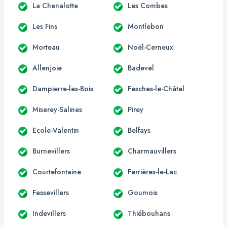
La Chenalotte
Les Combes
Les Fins
Montlebon
Morteau
Noël-Cerneux
Allenjoie
Badevel
Dampierre-les-Bois
Fesches-le-Châtel
Miserey-Salines
Pirey
Ecole-Valentin
Belfays
Burnevillers
Charmauvillers
Courtefontaine
Ferrières-le-Lac
Fessevillers
Goumois
Indevillers
Thiébouhans