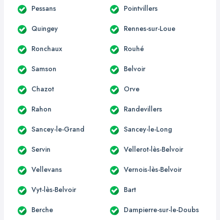
Pessans
Pointvillers
Quingey
Rennes-sur-Loue
Ronchaux
Rouhé
Samson
Belvoir
Chazot
Orve
Rahon
Randevillers
Sancey-le-Grand
Sancey-le-Long
Servin
Vellerot-lès-Belvoir
Vellevans
Vernois-lès-Belvoir
Vyt-lès-Belvoir
Bart
Berche
Dampierre-sur-le-Doubs