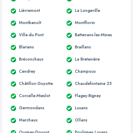
Lièvremont
La Longeville
Montbenoît
Montflovin
Ville-du-Pont
Battenans-les-Mines
Blarians
Braillans
Bréconchaux
La Bretenière
Cendrey
Champoux
Châtillon-Guyotte
Chaudefontaine 25
Corcelle-Mieslot
Flagey-Rigney
Germondans
Lusans
Marchaux
Ollans
Ougney-Douvot
Pouligney Lusans