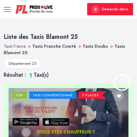
Demande devis
Liste des Taxis Blamont 25
Taxis France
>
Taxis Franche Comté
>
Taxis Doubs
>
Taxis
Blamont 25
Département 25
Résultat :
Taxi(s)
1
TOP
TAXI CONVENTIONNÉ
7 PLACES