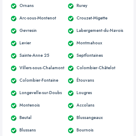
Ornans
Rurey
Arc-sous-Montenot
Crouzet-Migette
Gevresin
Labergement-du-Navois
Levier
Montmahoux
Sainte-Anne 25
Septfontaines
Villers-sous-Chalamont
Colombier-Châtelot
Colombier-Fontaine
Étouvans
Longevelle-sur-Doubs
Lougres
Montenois
Accolans
Beutal
Blussangeaux
Blussans
Bournois