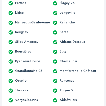
Fertans
Flagey 25
Lizine
Longeville
Nans-sous-Sainte-Anne
Refranche
Reugney
Saraz
Silley-Amancey
Abbans-Dessous
Boussières
Busy
Byans-sur-Doubs
Chemaudin
Grandfontaine 25
Montferrand-le-Château
Osselle
Rancenay
Thoraise
Torpes 25
Vorges-les-Pins
Abbévillers