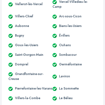
Vercel-Villedieu-le-
Vellerot-lès-Vercel
Camp
Villers-Chief
Arc-sous-Cicon
Aubonne
Bians-les-Usiers
Bugny
Évillers
Goux-les-Usiers
Ouhans
Saint-Gorgon-Main
Sombacour
Domprel
Germéfontaine
Grandfontaine-sur-
Laviron
Creuse
Pierrefontaine-les-Varans
La Sommette
Villers-la-Combe
Le Bélieu