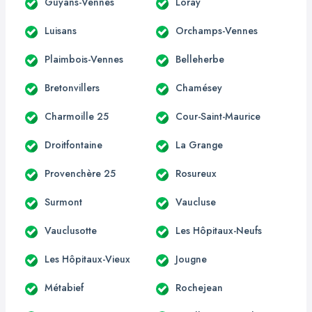
Guyans-Vennes
Loray
Luisans
Orchamps-Vennes
Plaimbois-Vennes
Belleherbe
Bretonvillers
Chamésey
Charmoille 25
Cour-Saint-Maurice
Droitfontaine
La Grange
Provenchère 25
Rosureux
Surmont
Vaucluse
Vauclusotte
Les Hôpitaux-Neufs
Les Hôpitaux-Vieux
Jougne
Métabief
Rochejean