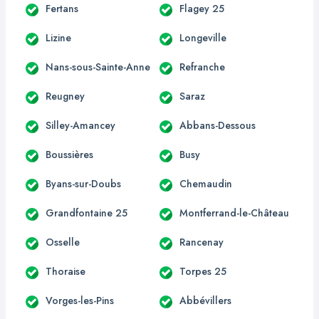
Fertans
Flagey 25
Lizine
Longeville
Nans-sous-Sainte-Anne
Refranche
Reugney
Saraz
Silley-Amancey
Abbans-Dessous
Boussières
Busy
Byans-sur-Doubs
Chemaudin
Grandfontaine 25
Montferrand-le-Château
Osselle
Rancenay
Thoraise
Torpes 25
Vorges-les-Pins
Abbévillers