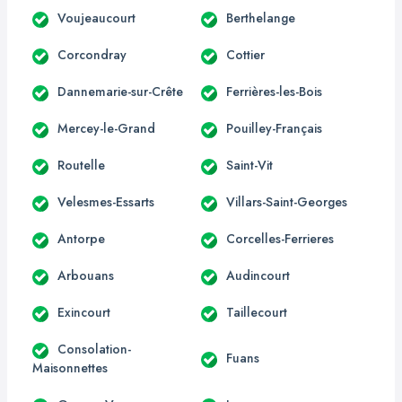
Voujeaucourt
Berthelange
Corcondray
Cottier
Dannemarie-sur-Crête
Ferrières-les-Bois
Mercey-le-Grand
Pouilley-Français
Routelle
Saint-Vit
Velesmes-Essarts
Villars-Saint-Georges
Antorpe
Corcelles-Ferrieres
Arbouans
Audincourt
Exincourt
Taillecourt
Consolation-
Fuans
Maisonnettes