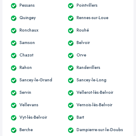
Pessans
Pointvillers
Quingey
Rennes-sur-Loue
Ronchaux
Rouhé
Samson
Belvoir
Chazot
Orve
Rahon
Randevillers
Sancey-le-Grand
Sancey-le-Long
Servin
Vellerot-lès-Belvoir
Vellevans
Vernois-lès-Belvoir
Vyt-lès-Belvoir
Bart
Berche
Dampierre-sur-le-Doubs