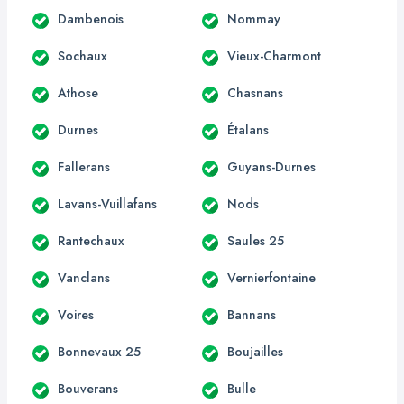
Dambenois
Nommay
Sochaux
Vieux-Charmont
Athose
Chasnans
Durnes
Étalans
Fallerans
Guyans-Durnes
Lavans-Vuillafans
Nods
Rantechaux
Saules 25
Vanclans
Vernierfontaine
Voires
Bannans
Bonnevaux 25
Boujailles
Bouverans
Bulle