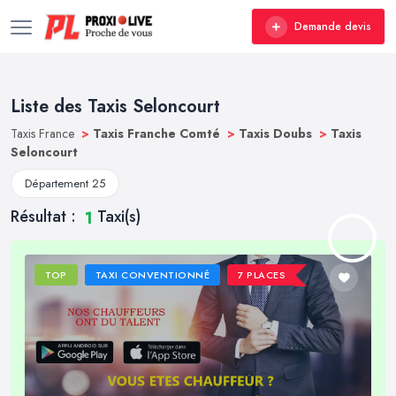
Demande devis
Liste des Taxis Seloncourt
Taxis France
>
Taxis Franche Comté
>
Taxis Doubs
>
Taxis
Seloncourt
Département 25
Résultat :
Taxi(s)
1
TOP
TAXI CONVENTIONNÉ
7 PLACES