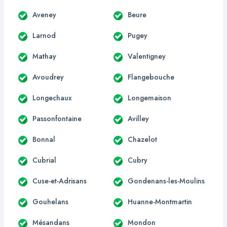
Aveney
Beure
Larnod
Pugey
Mathay
Valentigney
Avoudrey
Flangebouche
Longechaux
Longemaison
Passonfontaine
Avilley
Bonnal
Chazelot
Cubrial
Cubry
Cuse-et-Adrisans
Gondenans-les-Moulins
Gouhelans
Huanne-Montmartin
Mésandans
Mondon