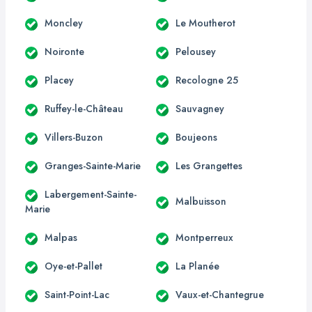
Moncley
Le Moutherot
Noironte
Pelousey
Placey
Recologne 25
Ruffey-le-Château
Sauvagney
Villers-Buzon
Boujeons
Granges-Sainte-Marie
Les Grangettes
Labergement-Sainte-
Malbuisson
Marie
Malpas
Montperreux
Oye-et-Pallet
La Planée
Saint-Point-Lac
Vaux-et-Chantegrue