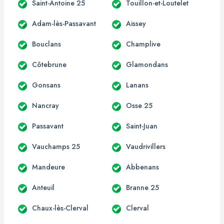
Saint-Antoine 25
Touillon-et-Loutelet
Adam-lès-Passavant
Aissey
Bouclans
Champlive
Côtebrune
Glamondans
Gonsans
Lanans
Nancray
Osse 25
Passavant
Saint-Juan
Vauchamps 25
Vaudrivillers
Mandeure
Abbenans
Anteuil
Branne 25
Chaux-lès-Clerval
Clerval