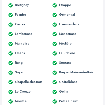
Bretigney
Étrappe
Faimbe
Gémonval
Geney
Hyémondans
Lanthenans
Mancenans
Marvelise
Médière
Onans
La Prétière
Rang
Sourans
Soye
Brey-et-Maison-du-Bois
Chapelle-des-Bois
Châtelblanc
Le Crouzet
Gellin
Mouthe
Petite Chaux