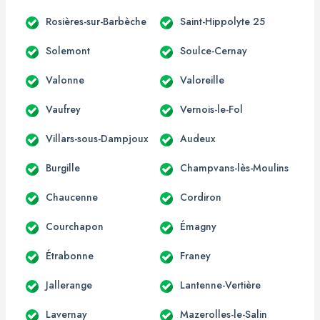
Rosières-sur-Barbèche
Saint-Hippolyte 25
Solemont
Soulce-Cernay
Valonne
Valoreille
Vaufrey
Vernois-le-Fol
Villars-sous-Dampjoux
Audeux
Burgille
Champvans-lès-Moulins
Chaucenne
Cordiron
Courchapon
Émagny
Étrabonne
Franey
Jallerange
Lantenne-Vertière
Lavernay
Mazerolles-le-Salin