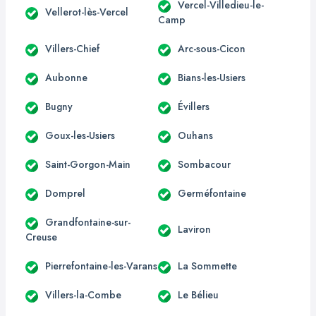
Vercel-Villedieu-le-
Vellerot-lès-Vercel
Camp
Villers-Chief
Arc-sous-Cicon
Aubonne
Bians-les-Usiers
Bugny
Évillers
Goux-les-Usiers
Ouhans
Saint-Gorgon-Main
Sombacour
Domprel
Germéfontaine
Grandfontaine-sur-
Laviron
Creuse
Pierrefontaine-les-Varans
La Sommette
Villers-la-Combe
Le Bélieu