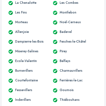
La Chenalotte
Les Combes
Les Fins
Montlebon
Morteau
Noël-Cerneux
Allenjoie
Badevel
Dampierre-les-Bois
Fesches-le-Châtel
Miserey-Salines
Pirey
Ecole-Valentin
Belfays
Burnevillers
Charmauvillers
Courtefontaine
Ferrières-le-Lac
Fessevillers
Goumois
Indevillers
Thiébouhans