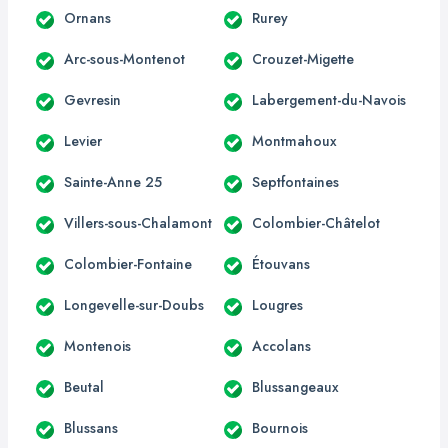
Ornans
Rurey
Arc-sous-Montenot
Crouzet-Migette
Gevresin
Labergement-du-Navois
Levier
Montmahoux
Sainte-Anne 25
Septfontaines
Villers-sous-Chalamont
Colombier-Châtelot
Colombier-Fontaine
Étouvans
Longevelle-sur-Doubs
Lougres
Montenois
Accolans
Beutal
Blussangeaux
Blussans
Bournois