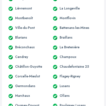
Lièvremont
La Longeville
Montbenoît
Montflovin
Ville-du-Pont
Battenans-les-Mines
Blarians
Braillans
Bréconchaux
La Bretenière
Cendrey
Champoux
Châtillon-Guyotte
Chaudefontaine 25
Corcelle-Mieslot
Flagey-Rigney
Germondans
Lusans
Marchaux
Ollans
Ougney-Douvot
Pouligney Lusans