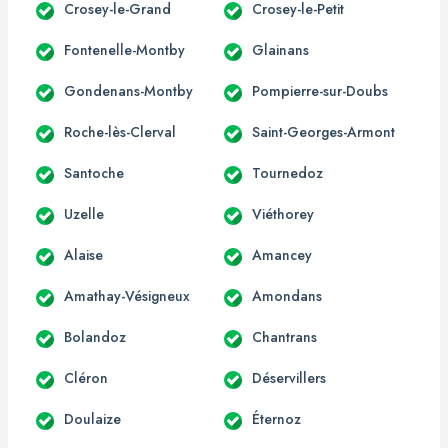
Crosey-le-Grand
Crosey-le-Petit
Fontenelle-Montby
Glainans
Gondenans-Montby
Pompierre-sur-Doubs
Roche-lès-Clerval
Saint-Georges-Armont
Santoche
Tournedoz
Uzelle
Viéthorey
Alaise
Amancey
Amathay-Vésigneux
Amondans
Bolandoz
Chantrans
Cléron
Déservillers
Doulaize
Éternoz