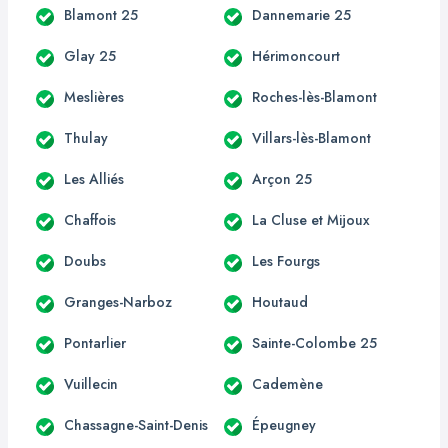
Blamont 25
Dannemarie 25
Glay 25
Hérimoncourt
Meslières
Roches-lès-Blamont
Thulay
Villars-lès-Blamont
Les Alliés
Arçon 25
Chaffois
La Cluse et Mijoux
Doubs
Les Fourgs
Granges-Narboz
Houtaud
Pontarlier
Sainte-Colombe 25
Vuillecin
Cademène
Chassagne-Saint-Denis
Épeugney