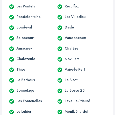
Les Pontets
Reculfoz
Rondefontaine
Les Villedieu
Bondeval
Dasle
Seloncourt
Vandoncourt
Amagney
Chalèze
Chalezeule
Novillars
Thise
Vaire-le-Petit
Le Barboux
Le Bizot
Bonnétage
La Bosse 25
Les Fontenelles
Laval-le-Prieuré
Le Luhier
Montbéliardot