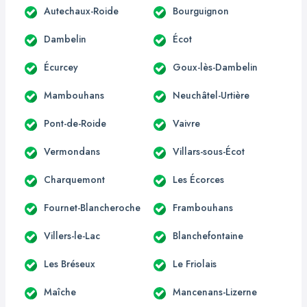
Autechaux-Roide
Bourguignon
Dambelin
Écot
Écurcey
Goux-lès-Dambelin
Mambouhans
Neuchâtel-Urtière
Pont-de-Roide
Vaivre
Vermondans
Villars-sous-Écot
Charquemont
Les Écorces
Fournet-Blancheroche
Frambouhans
Villers-le-Lac
Blanchefontaine
Les Bréseux
Le Friolais
Maîche
Mancenans-Lizerne