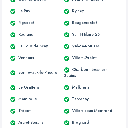
Le Puy
Rigney
Rignosot
Rougemontot
Roulans
Saint-Hilaire 25
La Tour-de-Sçay
Val-de-Roulans
Vennans
Villers-Grélot
Charbonnières-les-
Bonnevaux-le-Prieuré
Sapins
Le Gratteris
Malbrans
Mamirolle
Tarcenay
Trépot
Villers-sous-Montrond
Arc-et-Senans
Brognard