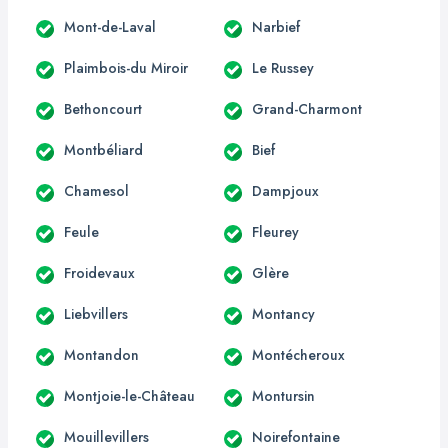
Mont-de-Laval
Narbief
Plaimbois-du Miroir
Le Russey
Bethoncourt
Grand-Charmont
Montbéliard
Bief
Chamesol
Dampjoux
Feule
Fleurey
Froidevaux
Glère
Liebvillers
Montancy
Montandon
Montécheroux
Montjoie-le-Château
Montursin
Mouillevillers
Noirefontaine