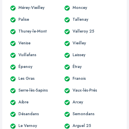
Mérey-Vieilley
Moncey
Palise
Tallenay
Thurey-le-Mont
Valleroy 25
Venise
Vieilley
Vuillafans
Laissey
Épenoy
Étray
Les Gras
Franois
Serre-lès-Sapins
Vaux-lès-Prés
Aibre
Arcey
Désandans
Semondans
Le Vernoy
Arguel 25