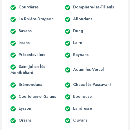
Courvières
Dompierre-les-Tilleuls
La Rivière-Drugeon
Allondans
Bavans
Dung
Issans
Laire
Présentevillers
Raynans
Saint-Julien-lès-
Adam-lès-Vercel
Montbéliard
Brémondans
Chaux-lès-Passavant
Courtetain-et-Salans
Épenouse
Eysson
Landresse
Orsans
Ouvans