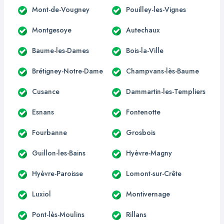
Mont-de-Vougney
Pouilley-les-Vignes
Montgesoye
Autechaux
Baume-les-Dames
Bois-la-Ville
Brétigney-Notre-Dame
Champvans-lès-Baume
Cusance
Dammartin-les-Templiers
Esnans
Fontenotte
Fourbanne
Grosbois
Guillon-les-Bains
Hyèvre-Magny
Hyèvre-Paroisse
Lomont-sur-Crête
Luxiol
Montivernage
Pont-lès-Moulins
Rillans