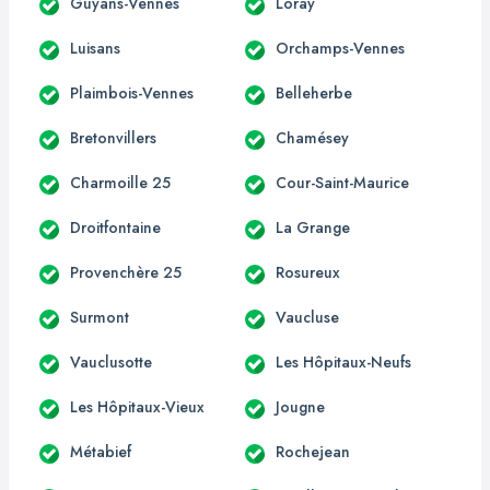
Guyans-Vennes
Loray
Luisans
Orchamps-Vennes
Plaimbois-Vennes
Belleherbe
Bretonvillers
Chamésey
Charmoille 25
Cour-Saint-Maurice
Droitfontaine
La Grange
Provenchère 25
Rosureux
Surmont
Vaucluse
Vauclusotte
Les Hôpitaux-Neufs
Les Hôpitaux-Vieux
Jougne
Métabief
Rochejean