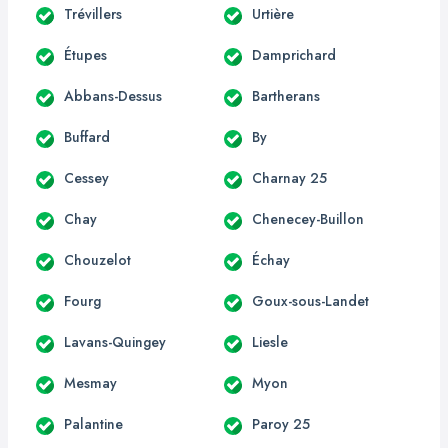
Trévillers
Urtière
Étupes
Damprichard
Abbans-Dessus
Bartherans
Buffard
By
Cessey
Charnay 25
Chay
Chenecey-Buillon
Chouzelot
Échay
Fourg
Goux-sous-Landet
Lavans-Quingey
Liesle
Mesmay
Myon
Palantine
Paroy 25