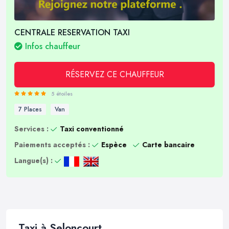
CENTRALE RESERVATION TAXI
Infos chauffeur
RÉSERVEZ CE CHAUFFEUR
5 étoiles
7 Places
Van
Services :
Taxi conventionné
Paiements acceptés :
Espèce
Carte bancaire
Langue(s) :
Taxi à Seloncourt