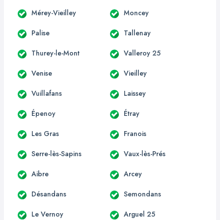
Mérey-Vieilley
Moncey
Palise
Tallenay
Thurey-le-Mont
Valleroy 25
Venise
Vieilley
Vuillafans
Laissey
Épenoy
Étray
Les Gras
Franois
Serre-lès-Sapins
Vaux-lès-Prés
Aibre
Arcey
Désandans
Semondans
Le Vernoy
Arguel 25