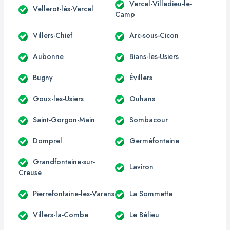
Vercel-Villedieu-le-
Vellerot-lès-Vercel
Camp
Villers-Chief
Arc-sous-Cicon
Aubonne
Bians-les-Usiers
Bugny
Évillers
Goux-les-Usiers
Ouhans
Saint-Gorgon-Main
Sombacour
Domprel
Germéfontaine
Grandfontaine-sur-
Laviron
Creuse
Pierrefontaine-les-Varans
La Sommette
Villers-la-Combe
Le Bélieu