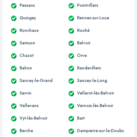
Pessans
Pointvillers
Quingey
Rennes-sur-Loue
Ronchaux
Rouhé
Samson
Belvoir
Chazot
Orve
Rahon
Randevillers
Sancey-le-Grand
Sancey-le-Long
Servin
Vellerot-lès-Belvoir
Vellevans
Vernois-lès-Belvoir
Vyt-lès-Belvoir
Bart
Berche
Dampierre-sur-le-Doubs