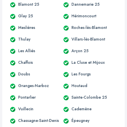
Blamont 25
Dannemarie 25
Glay 25
Hérimoncourt
Meslières
Roches-lès-Blamont
Thulay
Villars-lès-Blamont
Les Alliés
Arçon 25
Chaffois
La Cluse et Mijoux
Doubs
Les Fourgs
Granges-Narboz
Houtaud
Pontarlier
Sainte-Colombe 25
Vuillecin
Cademène
Chassagne-Saint-Denis
Épeugney