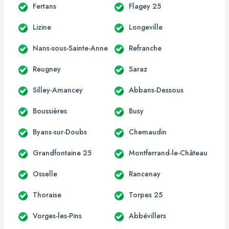
Fertans
Flagey 25
Lizine
Longeville
Nans-sous-Sainte-Anne
Refranche
Reugney
Saraz
Silley-Amancey
Abbans-Dessous
Boussières
Busy
Byans-sur-Doubs
Chemaudin
Grandfontaine 25
Montferrand-le-Château
Osselle
Rancenay
Thoraise
Torpes 25
Vorges-les-Pins
Abbévillers