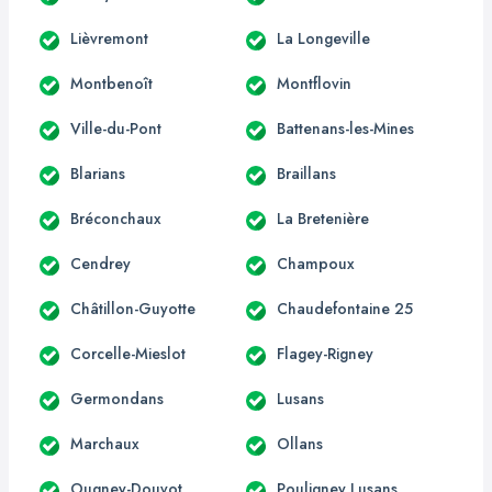
Lièvremont
La Longeville
Montbenoît
Montflovin
Ville-du-Pont
Battenans-les-Mines
Blarians
Braillans
Bréconchaux
La Bretenière
Cendrey
Champoux
Châtillon-Guyotte
Chaudefontaine 25
Corcelle-Mieslot
Flagey-Rigney
Germondans
Lusans
Marchaux
Ollans
Ougney-Douvot
Pouligney Lusans