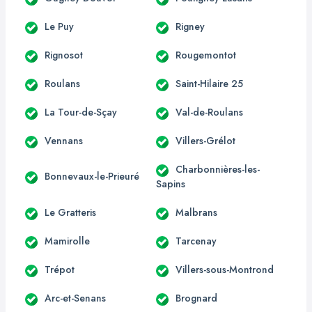
Le Puy
Rigney
Rignosot
Rougemontot
Roulans
Saint-Hilaire 25
La Tour-de-Sçay
Val-de-Roulans
Vennans
Villers-Grélot
Charbonnières-les-
Bonnevaux-le-Prieuré
Sapins
Le Gratteris
Malbrans
Mamirolle
Tarcenay
Trépot
Villers-sous-Montrond
Arc-et-Senans
Brognard