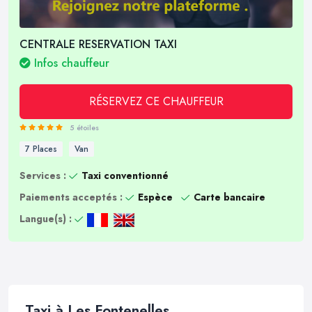
CENTRALE RESERVATION TAXI
Infos chauffeur
RÉSERVEZ CE CHAUFFEUR
5 étoiles
7 Places
Van
Services :
Taxi conventionné
Paiements acceptés :
Espèce
Carte bancaire
Langue(s) :
Taxi à Les Fontenelles