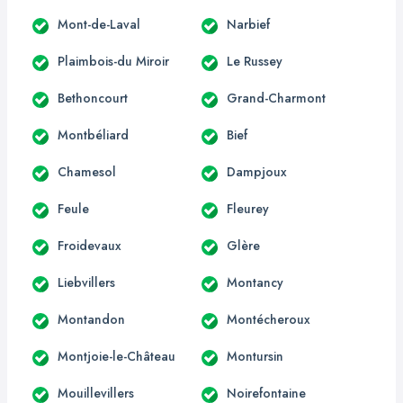
Mont-de-Laval
Narbief
Plaimbois-du Miroir
Le Russey
Bethoncourt
Grand-Charmont
Montbéliard
Bief
Chamesol
Dampjoux
Feule
Fleurey
Froidevaux
Glère
Liebvillers
Montancy
Montandon
Montécheroux
Montjoie-le-Château
Montursin
Mouillevillers
Noirefontaine