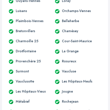
Guyans-Vennes
Loray
Luisans
Orchamps-Vennes
Plaimbois-Vennes
Belleherbe
Bretonvillers
Chamésey
Charmoille 25
Cour-Saint-Maurice
Droitfontaine
La Grange
Provenchère 25
Rosureux
Surmont
Vaucluse
Vauclusotte
Les Hôpitaux-Neufs
Les Hôpitaux-Vieux
Jougne
Métabief
Rochejean