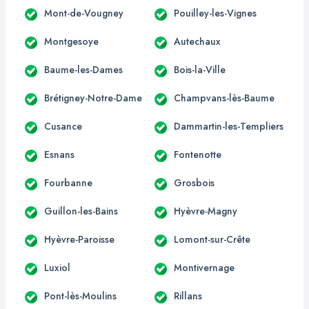
Mont-de-Vougney
Pouilley-les-Vignes
Montgesoye
Autechaux
Baume-les-Dames
Bois-la-Ville
Brétigney-Notre-Dame
Champvans-lès-Baume
Cusance
Dammartin-les-Templiers
Esnans
Fontenotte
Fourbanne
Grosbois
Guillon-les-Bains
Hyèvre-Magny
Hyèvre-Paroisse
Lomont-sur-Crête
Luxiol
Montivernage
Pont-lès-Moulins
Rillans