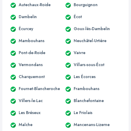
Autechaux-Roide
Bourguignon
Dambelin
Écot
Écurcey
Goux-lès-Dambelin
Mambouhans
Neuchâtel-Urtière
Pont-de-Roide
Vaivre
Vermondans
Villars-sous-Écot
Charquemont
Les Écorces
Fournet-Blancheroche
Frambouhans
Villers-le-Lac
Blanchefontaine
Les Bréseux
Le Friolais
Maîche
Mancenans-Lizerne