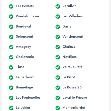
Les Pontets
Reculfoz
Rondefontaine
Les Villedieu
Bondeval
Dasle
Seloncourt
Vandoncourt
Amagney
Chalèze
Chalezeule
Novillars
Thise
Vaire-le-Petit
Le Barboux
Le Bizot
Bonnétage
La Bosse 25
Les Fontenelles
Laval-le-Prieuré
Le Luhier
Montbéliardot