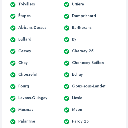
Trévillers
Urtière
Étupes
Damprichard
Abbans-Dessus
Bartherans
Buffard
By
Cessey
Charnay 25
Chay
Chenecey-Buillon
Chouzelot
Échay
Fourg
Goux-sous-Landet
Lavans-Quingey
Liesle
Mesmay
Myon
Palantine
Paroy 25