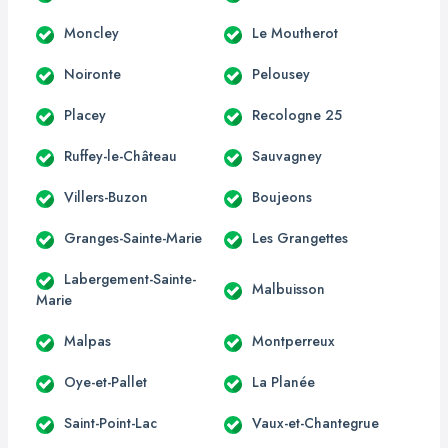
Moncley
Le Moutherot
Noironte
Pelousey
Placey
Recologne 25
Ruffey-le-Château
Sauvagney
Villers-Buzon
Boujeons
Granges-Sainte-Marie
Les Grangettes
Labergement-Sainte-
Malbuisson
Marie
Malpas
Montperreux
Oye-et-Pallet
La Planée
Saint-Point-Lac
Vaux-et-Chantegrue