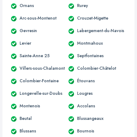
Ornans
Rurey
Arc-sous-Montenot
Crouzet-Migette
Gevresin
Labergement-du-Navois
Levier
Montmahoux
Sainte-Anne 25
Septfontaines
Villers-sous-Chalamont
Colombier-Châtelot
Colombier-Fontaine
Étouvans
Longevelle-sur-Doubs
Lougres
Montenois
Accolans
Beutal
Blussangeaux
Blussans
Bournois