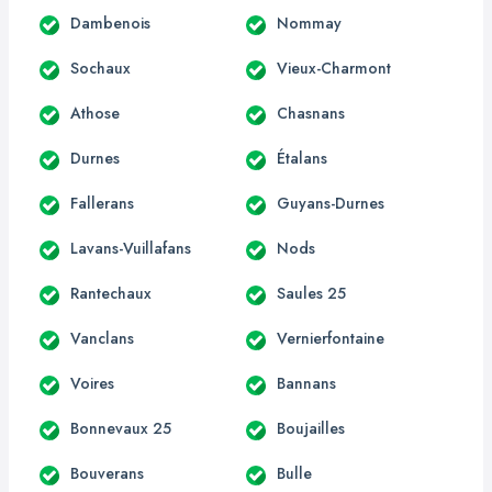
Dambenois
Nommay
Sochaux
Vieux-Charmont
Athose
Chasnans
Durnes
Étalans
Fallerans
Guyans-Durnes
Lavans-Vuillafans
Nods
Rantechaux
Saules 25
Vanclans
Vernierfontaine
Voires
Bannans
Bonnevaux 25
Boujailles
Bouverans
Bulle