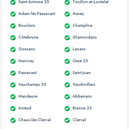
Saint-Antoine 25
Touillon-et-Loutelet
Adam-lès-Passavant
Aissey
Bouclans
Champlive
Côtebrune
Glamondans
Gonsans
Lanans
Nancray
Osse 25
Passavant
Saint-Juan
Vauchamps 25
Vaudrivillers
Mandeure
Abbenans
Anteuil
Branne 25
Chaux-lès-Clerval
Clerval