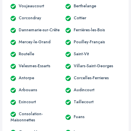
Voujeaucourt
Berthelange
Corcondray
Cottier
Dannemarie-sur-Crête
Ferrières-les-Bois
Mercey-le-Grand
Pouilley-Français
Routelle
Saint-Vit
Velesmes-Essarts
Villars-Saint-Georges
Antorpe
Corcelles-Ferrieres
Arbouans
Audincourt
Exincourt
Taillecourt
Consolation-
Fuans
Maisonnettes