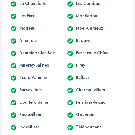
La Chenalotte
Les Combes
Les Fins
Montlebon
Morteau
Noël-Cerneux
Allenjoie
Badevel
Dampierre-les-Bois
Fesches-le-Châtel
Miserey-Salines
Pirey
Ecole-Valentin
Belfays
Burnevillers
Charmauvillers
Courtefontaine
Ferrières-le-Lac
Fessevillers
Goumois
Indevillers
Thiébouhans