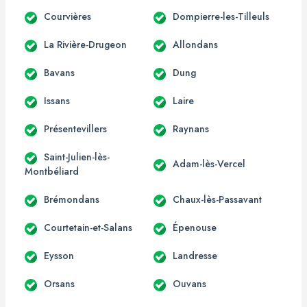
Courvières
Dompierre-les-Tilleuls
La Rivière-Drugeon
Allondans
Bavans
Dung
Issans
Laire
Présentevillers
Raynans
Saint-Julien-lès-
Adam-lès-Vercel
Montbéliard
Brémondans
Chaux-lès-Passavant
Courtetain-et-Salans
Épenouse
Eysson
Landresse
Orsans
Ouvans