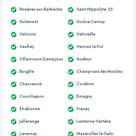
Rosières-sur-Barbèche
Saint-Hippolyte 25
Solemont
Soulce-Cernay
Valonne
Valoreille
Vaufrey
Vernois-le-Fol
Villars-sous-Dampjoux
Audeux
Burgille
Champvans-lès-Moulins
Chaucenne
Cordiron
Courchapon
Émagny
Étrabonne
Franey
Jallerange
Lantenne-Vertière
Lavernay
Mazerolles-le-Salin