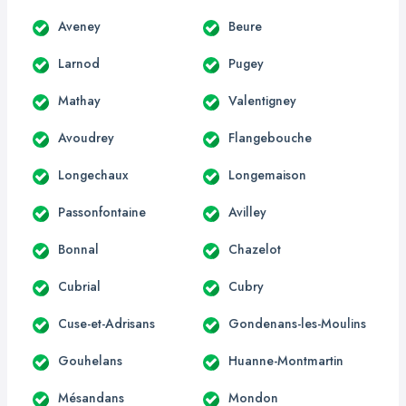
Aveney
Beure
Larnod
Pugey
Mathay
Valentigney
Avoudrey
Flangebouche
Longechaux
Longemaison
Passonfontaine
Avilley
Bonnal
Chazelot
Cubrial
Cubry
Cuse-et-Adrisans
Gondenans-les-Moulins
Gouhelans
Huanne-Montmartin
Mésandans
Mondon