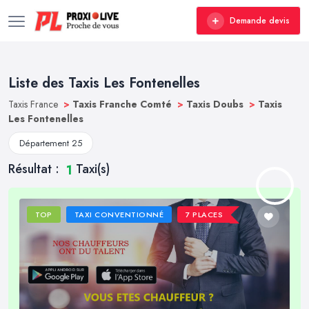
Demande devis
Liste des Taxis Les Fontenelles
Taxis France
>
Taxis Franche Comté
>
Taxis Doubs
>
Taxis
Les Fontenelles
Département 25
Résultat :
Taxi(s)
1
TOP
TAXI CONVENTIONNÉ
7 PLACES