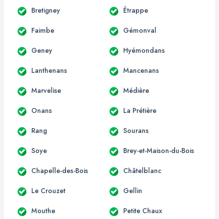
Bretigney
Étrappe
Faimbe
Gémonval
Geney
Hyémondans
Lanthenans
Mancenans
Marvelise
Médière
Onans
La Prétière
Rang
Sourans
Soye
Brey-et-Maison-du-Bois
Chapelle-des-Bois
Châtelblanc
Le Crouzet
Gellin
Mouthe
Petite Chaux