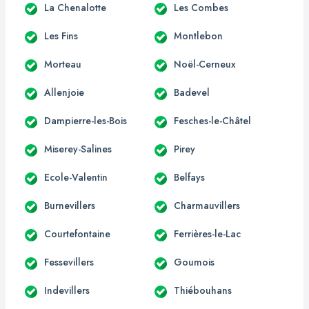
La Chenalotte
Les Combes
Les Fins
Montlebon
Morteau
Noël-Cerneux
Allenjoie
Badevel
Dampierre-les-Bois
Fesches-le-Châtel
Miserey-Salines
Pirey
Ecole-Valentin
Belfays
Burnevillers
Charmauvillers
Courtefontaine
Ferrières-le-Lac
Fessevillers
Goumois
Indevillers
Thiébouhans