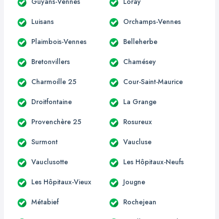
Guyans-Vennes
Loray
Luisans
Orchamps-Vennes
Plaimbois-Vennes
Belleherbe
Bretonvillers
Chamésey
Charmoille 25
Cour-Saint-Maurice
Droitfontaine
La Grange
Provenchère 25
Rosureux
Surmont
Vaucluse
Vauclusotte
Les Hôpitaux-Neufs
Les Hôpitaux-Vieux
Jougne
Métabief
Rochejean