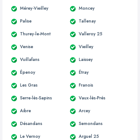
Mérey-Vieilley
Moncey
Palise
Tallenay
Thurey-le-Mont
Valleroy 25
Venise
Vieilley
Vuillafans
Laissey
Épenoy
Étray
Les Gras
Franois
Serre-lès-Sapins
Vaux-lès-Prés
Aibre
Arcey
Désandans
Semondans
Le Vernoy
Arguel 25