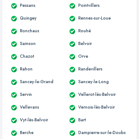
Pessans
Pointvillers
Quingey
Rennes-sur-Loue
Ronchaux
Rouhé
Samson
Belvoir
Chazot
Orve
Rahon
Randevillers
Sancey-le-Grand
Sancey-le-Long
Servin
Vellerot-lès-Belvoir
Vellevans
Vernois-lès-Belvoir
Vyt-lès-Belvoir
Bart
Berche
Dampierre-sur-le-Doubs