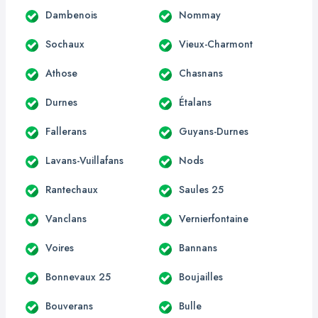
Dambenois
Nommay
Sochaux
Vieux-Charmont
Athose
Chasnans
Durnes
Étalans
Fallerans
Guyans-Durnes
Lavans-Vuillafans
Nods
Rantechaux
Saules 25
Vanclans
Vernierfontaine
Voires
Bannans
Bonnevaux 25
Boujailles
Bouverans
Bulle