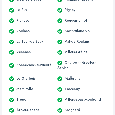
Le Puy
Rigney
Rignosot
Rougemontot
Roulans
Saint-Hilaire 25
La Tour-de-Sçay
Val-de-Roulans
Vennans
Villers-Grélot
Charbonnières-les-
Bonnevaux-le-Prieuré
Sapins
Le Gratteris
Malbrans
Mamirolle
Tarcenay
Trépot
Villers-sous-Montrond
Arc-et-Senans
Brognard