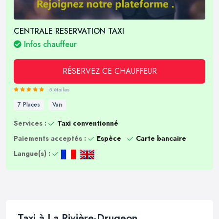
CENTRALE RESERVATION TAXI
Infos chauffeur
RÉSERVEZ CE CHAUFFEUR
5 étoiles
7 Places
Van
Services :
Taxi conventionné
Paiements acceptés :
Espèce
Carte bancaire
Langue(s) :
Taxi à La Rivière-Drugeon