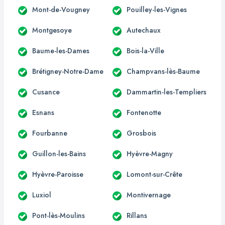
Mont-de-Vougney
Pouilley-les-Vignes
Montgesoye
Autechaux
Baume-les-Dames
Bois-la-Ville
Brétigney-Notre-Dame
Champvans-lès-Baume
Cusance
Dammartin-les-Templiers
Esnans
Fontenotte
Fourbanne
Grosbois
Guillon-les-Bains
Hyèvre-Magny
Hyèvre-Paroisse
Lomont-sur-Crête
Luxiol
Montivernage
Pont-lès-Moulins
Rillans