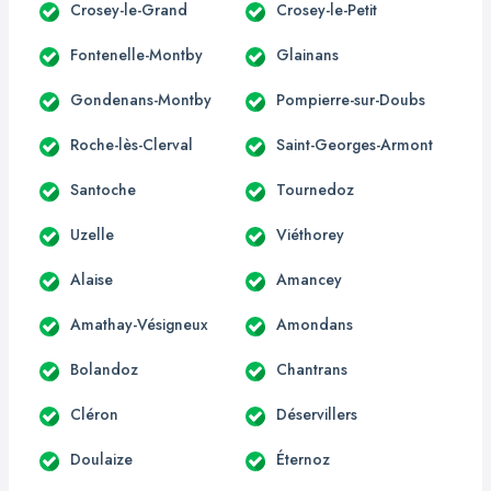
Crosey-le-Grand
Crosey-le-Petit
Fontenelle-Montby
Glainans
Gondenans-Montby
Pompierre-sur-Doubs
Roche-lès-Clerval
Saint-Georges-Armont
Santoche
Tournedoz
Uzelle
Viéthorey
Alaise
Amancey
Amathay-Vésigneux
Amondans
Bolandoz
Chantrans
Cléron
Déservillers
Doulaize
Éternoz