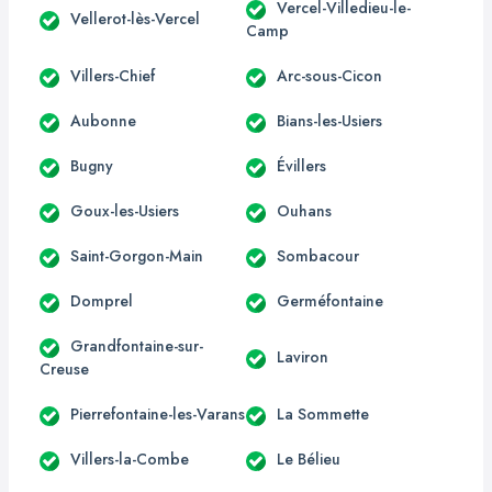
Vercel-Villedieu-le-
Vellerot-lès-Vercel
Camp
Villers-Chief
Arc-sous-Cicon
Aubonne
Bians-les-Usiers
Bugny
Évillers
Goux-les-Usiers
Ouhans
Saint-Gorgon-Main
Sombacour
Domprel
Germéfontaine
Grandfontaine-sur-
Laviron
Creuse
Pierrefontaine-les-Varans
La Sommette
Villers-la-Combe
Le Bélieu