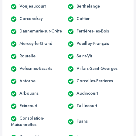
Voujeaucourt
Berthelange
Corcondray
Cottier
Dannemarie-sur-Crête
Ferrières-les-Bois
Mercey-le-Grand
Pouilley-Français
Routelle
Saint-Vit
Velesmes-Essarts
Villars-Saint-Georges
Antorpe
Corcelles-Ferrieres
Arbouans
Audincourt
Exincourt
Taillecourt
Consolation-
Fuans
Maisonnettes