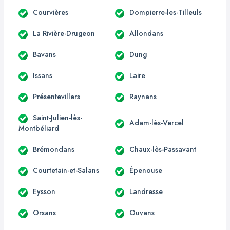
Courvières
Dompierre-les-Tilleuls
La Rivière-Drugeon
Allondans
Bavans
Dung
Issans
Laire
Présentevillers
Raynans
Saint-Julien-lès-
Adam-lès-Vercel
Montbéliard
Brémondans
Chaux-lès-Passavant
Courtetain-et-Salans
Épenouse
Eysson
Landresse
Orsans
Ouvans