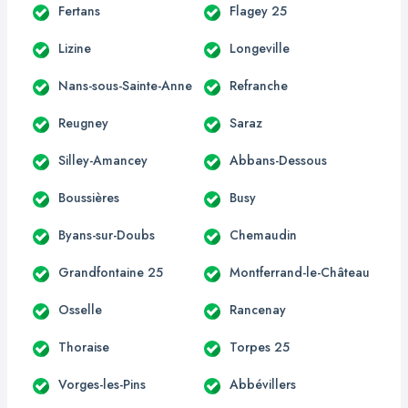
Fertans
Flagey 25
Lizine
Longeville
Nans-sous-Sainte-Anne
Refranche
Reugney
Saraz
Silley-Amancey
Abbans-Dessous
Boussières
Busy
Byans-sur-Doubs
Chemaudin
Grandfontaine 25
Montferrand-le-Château
Osselle
Rancenay
Thoraise
Torpes 25
Vorges-les-Pins
Abbévillers