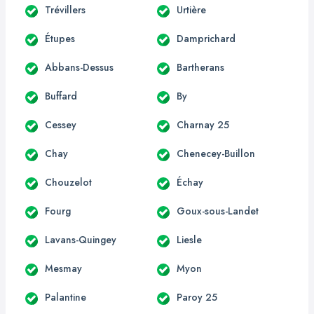
Trévillers
Urtière
Étupes
Damprichard
Abbans-Dessus
Bartherans
Buffard
By
Cessey
Charnay 25
Chay
Chenecey-Buillon
Chouzelot
Échay
Fourg
Goux-sous-Landet
Lavans-Quingey
Liesle
Mesmay
Myon
Palantine
Paroy 25