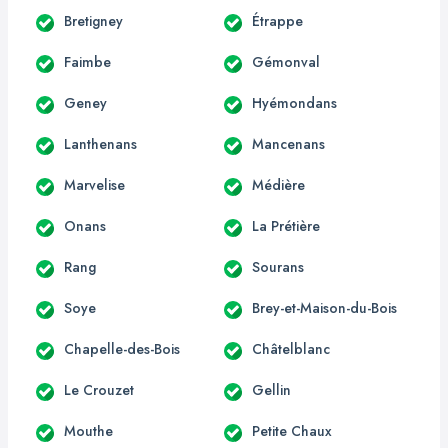
Bretigney
Étrappe
Faimbe
Gémonval
Geney
Hyémondans
Lanthenans
Mancenans
Marvelise
Médière
Onans
La Prétière
Rang
Sourans
Soye
Brey-et-Maison-du-Bois
Chapelle-des-Bois
Châtelblanc
Le Crouzet
Gellin
Mouthe
Petite Chaux