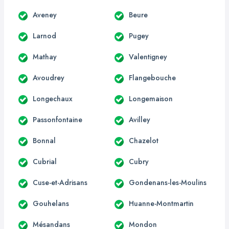
Aveney
Beure
Larnod
Pugey
Mathay
Valentigney
Avoudrey
Flangebouche
Longechaux
Longemaison
Passonfontaine
Avilley
Bonnal
Chazelot
Cubrial
Cubry
Cuse-et-Adrisans
Gondenans-les-Moulins
Gouhelans
Huanne-Montmartin
Mésandans
Mondon