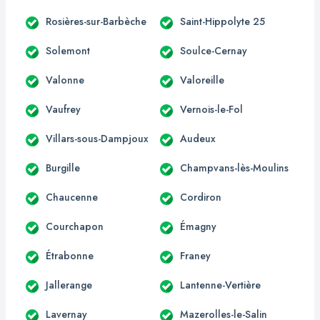
Rosières-sur-Barbèche
Saint-Hippolyte 25
Solemont
Soulce-Cernay
Valonne
Valoreille
Vaufrey
Vernois-le-Fol
Villars-sous-Dampjoux
Audeux
Burgille
Champvans-lès-Moulins
Chaucenne
Cordiron
Courchapon
Émagny
Étrabonne
Franey
Jallerange
Lantenne-Vertière
Lavernay
Mazerolles-le-Salin