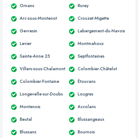
Ornans
Rurey
Arc-sous-Montenot
Crouzet-Migette
Gevresin
Labergement-du-Navois
Levier
Montmahoux
Sainte-Anne 25
Septfontaines
Villers-sous-Chalamont
Colombier-Châtelot
Colombier-Fontaine
Étouvans
Longevelle-sur-Doubs
Lougres
Montenois
Accolans
Beutal
Blussangeaux
Blussans
Bournois