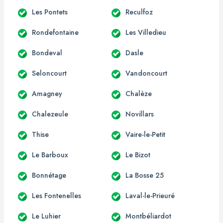
Les Pontets
Reculfoz
Rondefontaine
Les Villedieu
Bondeval
Dasle
Seloncourt
Vandoncourt
Amagney
Chalèze
Chalezeule
Novillars
Thise
Vaire-le-Petit
Le Barboux
Le Bizot
Bonnétage
La Bosse 25
Les Fontenelles
Laval-le-Prieuré
Le Luhier
Montbéliardot