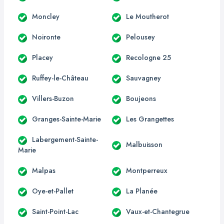
Moncley
Le Moutherot
Noironte
Pelousey
Placey
Recologne 25
Ruffey-le-Château
Sauvagney
Villers-Buzon
Boujeons
Granges-Sainte-Marie
Les Grangettes
Labergement-Sainte-
Malbuisson
Marie
Malpas
Montperreux
Oye-et-Pallet
La Planée
Saint-Point-Lac
Vaux-et-Chantegrue