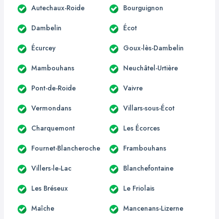
Autechaux-Roide
Bourguignon
Dambelin
Écot
Écurcey
Goux-lès-Dambelin
Mambouhans
Neuchâtel-Urtière
Pont-de-Roide
Vaivre
Vermondans
Villars-sous-Écot
Charquemont
Les Écorces
Fournet-Blancheroche
Frambouhans
Villers-le-Lac
Blanchefontaine
Les Bréseux
Le Friolais
Maîche
Mancenans-Lizerne