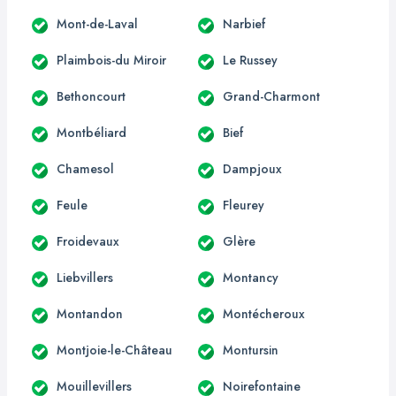
Mont-de-Laval
Narbief
Plaimbois-du Miroir
Le Russey
Bethoncourt
Grand-Charmont
Montbéliard
Bief
Chamesol
Dampjoux
Feule
Fleurey
Froidevaux
Glère
Liebvillers
Montancy
Montandon
Montécheroux
Montjoie-le-Château
Montursin
Mouillevillers
Noirefontaine