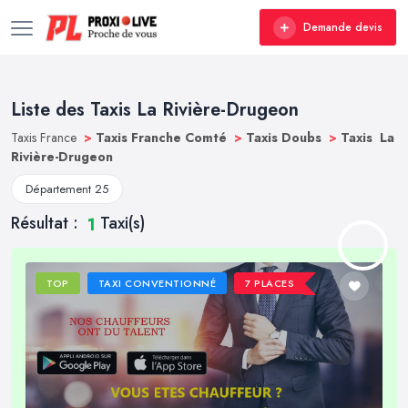
Demande devis
Liste des Taxis La Rivière-Drugeon
Taxis France
>
Taxis Franche Comté
>
Taxis Doubs
>
Taxis La
Rivière-Drugeon
Département 25
Résultat :
Taxi(s)
1
TOP
TAXI CONVENTIONNÉ
7 PLACES