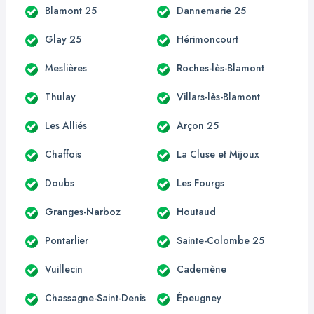
Blamont 25
Dannemarie 25
Glay 25
Hérimoncourt
Meslières
Roches-lès-Blamont
Thulay
Villars-lès-Blamont
Les Alliés
Arçon 25
Chaffois
La Cluse et Mijoux
Doubs
Les Fourgs
Granges-Narboz
Houtaud
Pontarlier
Sainte-Colombe 25
Vuillecin
Cademène
Chassagne-Saint-Denis
Épeugney