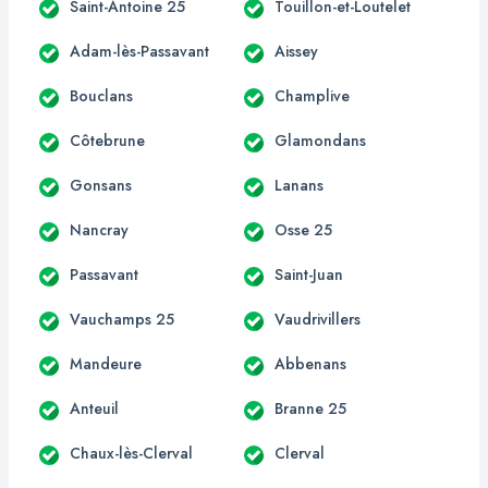
Saint-Antoine 25
Touillon-et-Loutelet
Adam-lès-Passavant
Aissey
Bouclans
Champlive
Côtebrune
Glamondans
Gonsans
Lanans
Nancray
Osse 25
Passavant
Saint-Juan
Vauchamps 25
Vaudrivillers
Mandeure
Abbenans
Anteuil
Branne 25
Chaux-lès-Clerval
Clerval